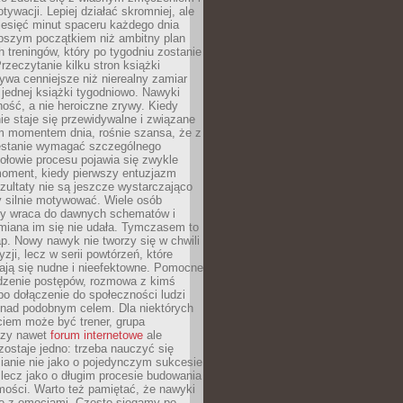
ywacji. Lepiej działać skromniej, ale
ziesięć minut spaceru każdego dnia
pszym początkiem niż ambitny plan
 treningów, który po tygodniu zostanie
rzeczytanie kilku stron książki
ywa cenniejsze niż nierealny zamiar
 jednej książki tygodniowo. Nawyki
rność, a nie heroiczne zrywy. Kiedy
ie staje się przewidywalne i związane
m momentem dnia, rośnie szansa, że z
stanie wymagać szczególnego
ołowie procesu pojawia się zwykle
moment, kiedy pierwszy entuzjazm
zultaty nie są jeszcze wystarczająco
y silnie motywować. Wiele osób
dy wraca do dawnych schematów i
miana im się nie udała. Tymczasem to
ap. Nowy nawyk nie tworzy się w chwili
zji, lecz w serii powtórzeń, które
ją się nudne i nieefektowne. Pomocne
edzenie postępów, rozmowa z kimś
o dołączenie do społeczności ludzi
 nad podobnym celem. Dla niektórych
ciem może być trener, grupa
czy nawet
forum internetowe
ale
ostaje jedno: trzeba nauczyć się
ianie nie jako o pojedynczym sukcesie
 lecz jako o długim procesie budowania
mości. Warto też pamiętać, że nawyki
e z emocjami. Często sięgamy po