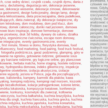
przerwania.
ch
,
czas wolny dzieci
,
czujnik czadu
,
czujnik dymu
,
dania z
człowiek nie
ewicy
,
decluttering
,
degustacja win
,
dekoracje jesienne
,
nowa. Gdyby 
owe
,
dekoracje wiosenne
,
dekoracje zimowe
,
dekorowanie
niewyobraża
la gastronomii
,
design funkcjonalny
,
design lamp
,
design
rzeczywistoś
ieta lekkostrawna
,
dieta przeciwzapalna
,
dieta pudełkowa
,
szybciej. D
ątkujących
,
dieta zwierząt
,
diy dekoracje świąteczne
,
diy
analizować 
dom letniskowy
,
dom modułowy
,
dom pod klucz
,
dom
Problem zac
etowy
,
domek całoroczny
,
domki nad jeziorem
,
domowa
obejmuje zac
owe biuro inspiracje
,
domowe fermentacje
,
domowe
perspektywie
e przetwory
,
druk 3d hobby
,
dywany do salonu
,
działka
relacjom. Mo
tyka
,
ergonomiczne ćwiczenia
,
escape room domowy
,
niekontrolow
e integracyjne
,
eventy gastronomiczne
,
eventy
impulsywne 
,
first minute
,
fitness w domu
,
florystyka domowa
,
food
trudnych ro
nfluencerzy
,
food marketing
,
food pairing
,
food truck festival
,
powtarza, tym
,
fotografia podróżnicza
,
garaż podziemny
,
glamping
,
góry w
tym trudniej
owanie na ognisku
,
gotowanie rodzinne
,
gotowanie sous
wyborem. Zm
,
gry karciane rodzinne
,
gry logiczne online
,
gry planszowe
wyłącznie na
kowanie
,
herbata matcha
,
home staging
,
hostele rodzinne
,
błędów w my
owy
,
hydroponika domowa
,
indeks glikemiczny
,
inspekcje
postanawiają,
eligentne oświetlenie
,
izolacja akustyczna
,
izolacje
sprawniej i 
ienne wyjazdy
,
jeziora w Polsce
,
joga dla początkujących
,
których funk
owe
,
kalistenika
,
kampery
,
karmnik dla ptaków
,
kawa
związane z o
yaking
,
kemping rodzinny
,
kempingi nad morzem
,
kiszonki
powtarzalny
ajle bezalkoholowe
,
kolacje jednogarnkowe
,
kolonie letnie
,
korzystać z 
omórka lokatorska
,
kompozycje kwiatowe
,
konferencje
siebie. Ktoś
wienie
,
konkursy
,
kosmetyki dla zwierząt
,
kotłownia
nie wyznacza
 wieczysta
,
kuchnia bałkańska
,
kuchnia brazylijska
,
kuchnia
planuje lepi
hnia dla singli
,
kuchnia francuska
,
kuchnia grecka
,
kuchnia
ma pod ręką 
chnia indyjska
,
kuchnia japońska
,
kuchnia koreańska
,
automatyczn
ńska
,
kuchnia meksykańska
,
kuchnia molekularna
,
kuchnia