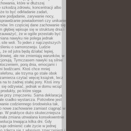
howania, które w dłuższej
 szkodzą zdrowiu, koncentracji albo
że to być odkładanie zadań,
ane podjadanie, zarywanie nocy,
sprawdzanie powiadomień czy unikanie
zmów. Im częściej dane zachowanie się
 głębiej wpisuje się w strukturę dnia i
 zauważyć, że w ogóle przestało być
iana nawyku nie polega jednak
 sile woli. To jeden z najczęstszych
śleniu o samorozwoju. Ludzie
 że od jutra będą działać lepiej,
zdrowiej, ale nie zmieniają warunków, w
cjonują. Tymczasem nawyki są silnie
toczeniem, porą dnia, emocjami i
mi bodźcami. Ktoś chce mniej
telefonu, ale trzyma go stale obok
 zamierza czytać więcej książek, lecz
 na to żadnej stałej pory. Ktoś inny
ej się odżywiać, jednak w domu wciąż
produkty, po które sięga
ie przy zmęczeniu. Sama deklaracja
ale rzadko wystarcza. Potrzebne jest
wanie codziennego środowiska tak,
ło nowe zachowanie zamiast ciągnąć w
go. W praktyce dużo skuteczniejsza
 mała zmiana utrwalana konsekwentnie
ewolucja trwająca kilka dni. Gdy
buje odmienić całe życie w jednej
bko zderza się z własnym zmęczeniem i