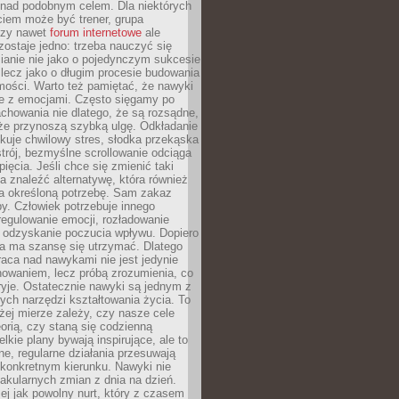
 nad podobnym celem. Dla niektórych
ciem może być trener, grupa
czy nawet
forum internetowe
ale
ostaje jedno: trzeba nauczyć się
ianie nie jako o pojedynczym sukcesie
 lecz jako o długim procesie budowania
mości. Warto też pamiętać, że nawyki
e z emocjami. Często sięgamy po
chowania nie dlatego, że są rozsądne,
 że przynoszą szybką ulgę. Odkładanie
kuje chwilowy stres, słodka przekąska
trój, bezmyślne scrollowanie odciąga
ięcia. Jeśli chce się zmienić taki
a znaleźć alternatywę, która również
a określoną potrzebę. Sam zakaz
y. Człowiek potrzebuje innego
egulowanie emocji, rozładowanie
y odzyskanie poczucia wpływu. Dopiero
a ma szansę się utrzymać. Dlatego
aca nad nawykami nie jest jedynie
howaniem, lecz próbą zrozumienia, co
ryje. Ostatecznie nawyki są jednym z
ych narzędzi kształtowania życia. To
żej mierze zależy, czy nasze cele
orią, czy staną się codzienną
elkie plany bywają inspirujące, ale to
ne, regularne działania przesuwają
 konkretnym kierunku. Nawyki nie
akularnych zmian z dnia na dzień.
zej jak powolny nurt, który z czasem