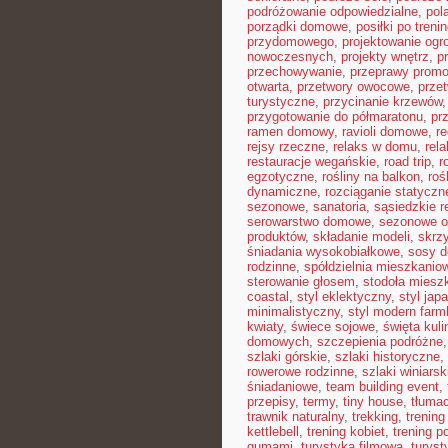
podróżowanie odpowiedzialne
,
pol
porządki domowe
,
posiłki po treni
przydomowego
,
projektowanie ogr
nowoczesnych
,
projekty wnętrz
,
p
przechowywanie
,
przeprawy prom
otwarta
,
przetwory owocowe
,
prze
turystyczne
,
przycinanie krzewów
przygotowanie do półmaratonu
,
pr
ramen domowy
,
ravioli domowe
,
re
rejsy rzeczne
,
relaks w domu
,
rel
restauracje wegańskie
,
road trip
,
r
egzotyczne
,
rośliny na balkon
,
roś
dynamiczne
,
rozciąganie statyczn
sezonowe
,
sanatoria
,
sąsiedzkie r
serowarstwo domowe
,
sezonowe 
produktów
,
składanie modeli
,
skrz
śniadania wysokobiałkowe
,
sosy 
rodzinne
,
spółdzielnia mieszkanio
sterowanie głosem
,
stodoła miesz
coastal
,
styl eklektyczny
,
styl jap
minimalistyczny
,
styl modern far
kwiaty
,
świece sojowe
,
święta kuli
domowych
,
szczepienia podróżne
szlaki górskie
,
szlaki historyczne
,
rowerowe rodzinne
,
szlaki winiarsk
śniadaniowe
,
team building event
,
przepisy
,
termy
,
tiny house
,
tłumac
trawnik naturalny
,
trekking
,
trening
kettlebell
,
trening kobiet
,
trening p
gumami
,
turystyka filmowa
,
turyst