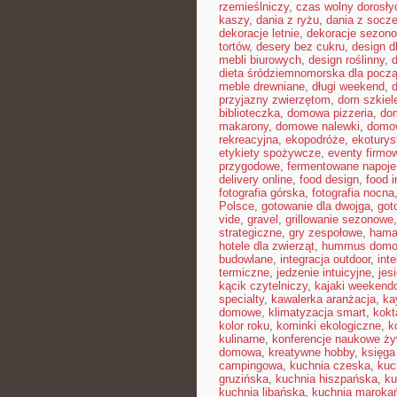
rzemieślniczy
,
czas wolny dorosły
kaszy
,
dania z ryżu
,
dania z socz
dekoracje letnie
,
dekoracje sezon
tortów
,
desery bez cukru
,
design d
mebli biurowych
,
design roślinny
,
d
dieta śródziemnomorska dla pocz
meble drewniane
,
długi weekend
,
przyjazny zwierzętom
,
dom szkiel
biblioteczka
,
domowa pizzeria
,
dom
makarony
,
domowe nalewki
,
domow
rekreacyjna
,
ekopodróże
,
ekoturys
etykiety spożywcze
,
eventy firmow
przygodowe
,
fermentowane napoje
delivery online
,
food design
,
food i
fotografia górska
,
fotografia nocna
Polsce
,
gotowanie dla dwojga
,
got
vide
,
gravel
,
grillowanie sezonowe
strategiczne
,
gry zespołowe
,
hama
hotele dla zwierząt
,
hummus dom
budowlane
,
integracja outdoor
,
int
termiczne
,
jedzenie intuicyjne
,
jes
kącik czytelniczy
,
kajaki weekend
specialty
,
kawalerka aranżacja
,
ka
domowe
,
klimatyzacja smart
,
kokt
kolor roku
,
kominki ekologiczne
,
k
kulinarne
,
konferencje naukowe ży
domowa
,
kreatywne hobby
,
księga
campingowa
,
kuchnia czeska
,
kuc
gruzińska
,
kuchnia hiszpańska
,
ku
kuchnia libańska
,
kuchnia maroka