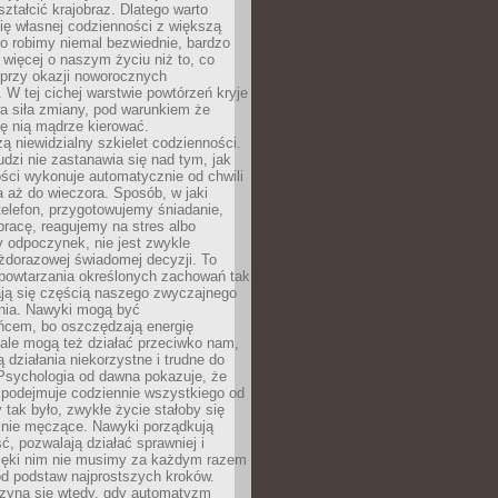
ształcić krajobraz. Dlatego warto
ię własnej codzienności z większą
o robimy niemal bezwiednie, bardzo
więcej o naszym życiu niż to, co
 przy okazji noworocznych
 W tej cichej warstwie powtórzeń kryje
a siła zmiany, pod warunkiem że
ę nią mądrze kierować.
ą niewidzialny szkielet codzienności.
dzi nie zastanawia się nad tym, jak
ści wykonuje automatycznie od chwili
 aż do wieczora. Sposób, w jaki
elefon, przygotowujemy śniadanie,
racę, reagujemy na stres albo
 odpoczynek, nie jest zwykle
żdorazowej świadomej decyzji. To
 powtarzania określonych zachowań tak
ają się częścią naszego zwyczajnego
nia. Nawyki mogą być
ńcem, bo oszczędzają energię
ale mogą też działać przeciwko nam,
ją działania niekorzystne i trudne do
 Psychologia od dawna pokazuje, że
 podejmuje codziennie wszystkiego od
tak było, zwykłe życie stałoby się
lnie męczące. Nawyki porządkują
ć, pozwalają działać sprawniej i
zięki nim nie musimy za każdym razem
od podstaw najprostszych kroków.
zyna się wtedy, gdy automatyzm