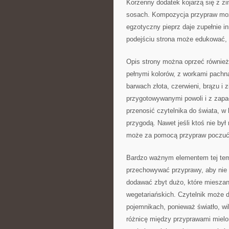
Korzenny dodatek kojarzą się z zi
sosach. Kompozycja przypraw może
egzotyczny pieprz daje zupełnie i
podejściu strona może edukować, 
Opis strony można oprzeć również n
pełnymi kolorów, z workami pachn
barwach złota, czerwieni, brązu i 
przygotowywanymi powoli i z zapa
przenosić czytelnika do świata, w
przygodą. Nawet jeśli ktoś nie był 
może za pomocą przypraw poczuć f
Bardzo ważnym elementem tej tema
przechowywać przyprawy, aby nie tr
dodawać zbyt dużo, które mieszanki
wegetariańskich. Czytelnik może 
pojemnikach, ponieważ światło, wi
różnicę między przyprawami mielo