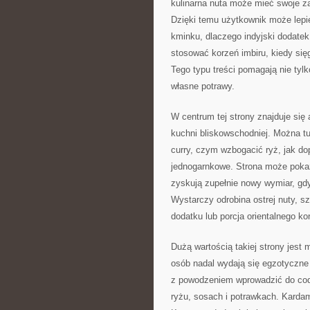
kulinarna nuta może mieć swoje za
Dzięki temu użytkownik może lepi
kminku, dlaczego indyjski dodatek 
stosować korzeń imbiru, kiedy się
Tego typu treści pomagają nie ty
własne potrawy.
W centrum tej strony znajduje się 
kuchni bliskowschodniej. Można t
curry, czym wzbogacić ryż, jak d
jednogarnkowe. Strona może pokazy
zyskują zupełnie nowy wymiar, gd
Wystarczy odrobina ostrej nuty, s
dodatku lub porcja orientalnego ko
Dużą wartością takiej strony jest
osób nadal wydają się egzotyczne 
z powodzeniem wprowadzić do codz
ryżu, sosach i potrawkach. Karda