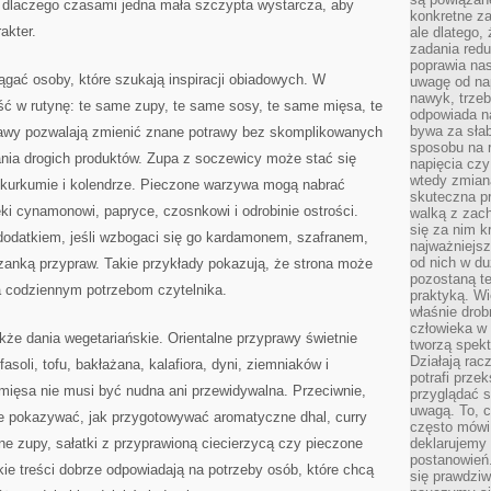
ć, dlaczego czasami jedna mała szczypta wystarcza, aby
konkretne za
akter.
ale dlatego,
zadania redu
poprawia nas
iągać osoby, które szukają inspiracji obiadowych. W
uwagę od nap
nawyk, trzeb
ć w rutynę: te same zupy, te same sosy, te same mięsa, te
odpowiada n
bywa za słab
wy pozwalają zmienić znane potrawy bez skomplikowanych
sposobu na r
ania drogich produktów. Zupa z soczewicy może stać się
napięcia cz
wtedy zmian
, kurkumie i kolendrze. Pieczone warzywa mogą nabrać
skuteczna pr
ki cynamonowi, papryce, czosnkowi i odrobinie ostrości.
walką z zac
się za nim k
odatkiem, jeśli wzbogaci się go kardamonem, szafranem,
najważniejsz
od nich w du
anką przypraw. Takie przykłady pokazują, że strona może
pozostaną te
a codziennym potrzebom czytelnika.
praktyką. Wi
właśnie drob
człowieka w
że dania wegetariańskie. Orientalne przyprawy świetnie
tworzą spekt
Działają rac
asoli, tofu, bakłażana, kalafiora, dyni, ziemniaków i
potrafi przek
mięsa nie musi być nudna ani przewidywalna. Przeciwnie,
przyglądać s
uwagą. To, c
e pokazywać, jak przygotowywać aromatyczne dhal, curry
często mówi 
ne zupy, sałatki z przyprawioną ciecierzycą czy pieczone
deklarujemy
postanowień.
e treści dobrze odpowiadają na potrzeby osób, które chcą
się prawdziw