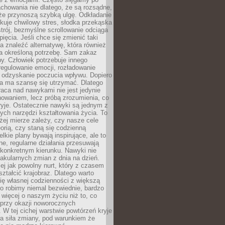
chowania nie dlatego, że są rozsądne,
 że przynoszą szybką ulgę. Odkładanie
kuje chwilowy stres, słodka przekąska
trój, bezmyślne scrollowanie odciąga
ięcia. Jeśli chce się zmienić taki
a znaleźć alternatywę, która również
a określoną potrzebę. Sam zakaz
y. Człowiek potrzebuje innego
egulowanie emocji, rozładowanie
y odzyskanie poczucia wpływu. Dopiero
a ma szansę się utrzymać. Dlatego
aca nad nawykami nie jest jedynie
howaniem, lecz próbą zrozumienia, co
ryje. Ostatecznie nawyki są jednym z
ych narzędzi kształtowania życia. To
żej mierze zależy, czy nasze cele
orią, czy staną się codzienną
elkie plany bywają inspirujące, ale to
ne, regularne działania przesuwają
 konkretnym kierunku. Nawyki nie
akularnych zmian z dnia na dzień.
zej jak powolny nurt, który z czasem
ształcić krajobraz. Dlatego warto
ię własnej codzienności z większą
o robimy niemal bezwiednie, bardzo
więcej o naszym życiu niż to, co
 przy okazji noworocznych
 W tej cichej warstwie powtórzeń kryje
a siła zmiany, pod warunkiem że