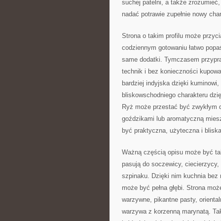
suchej patelni, a także zrozumie
nadać potrawie zupełnie nowy char
Strona o takim profilu może przyc
codziennym gotowaniu łatwo popaś
same dodatki. Tymczasem przypra
technik i bez konieczności kupow
bardziej indyjska dzięki kuminowi
bliskowschodniego charakteru dzię
Ryż może przestać być zwykłym d
goździkami lub aromatyczną miesz
być praktyczna, użyteczna i blisk
Ważną częścią opisu może być tak
pasują do soczewicy, ciecierzycy, f
szpinaku. Dzięki nim kuchnia bez 
może być pełna głębi. Strona moż
warzywne, pikantne pasty, oriental
warzywa z korzenną marynatą. Taki