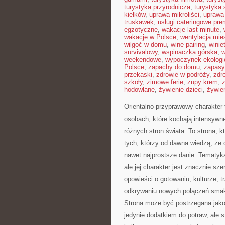
turystyka przyrodnicza
,
turystyka 
kiełków
,
uprawa mikroliści
,
uprawa
truskawek
,
usługi cateringowe pr
egzotyczne
,
wakacje last minute
,
wakacje w Polsce
,
wentylacja mie
wilgoć w domu
,
wine pairing
,
winie
survivalowy
,
wspinaczka górska
,
w
weekendowe
,
wypoczynek ekologi
Polsce
,
zapachy do domu
,
zapasy
przekąski
,
zdrowie w podróży
,
zdr
szkoły
,
zimowe ferie
,
zupy krem
,
hodowlane
,
żywienie dzieci
,
żywie
Orientalno-przyprawowy charakter 
osobach, które kochają intensywne
różnych stron świata. To strona, 
tych, którzy od dawna wiedzą, że 
nawet najprostsze danie. Tematyk
ale jej charakter jest znacznie s
opowieści o gotowaniu, kulturze,
odkrywaniu nowych połączeń sma
Strona może być postrzegana jak
jedynie dodatkiem do potraw, ale 