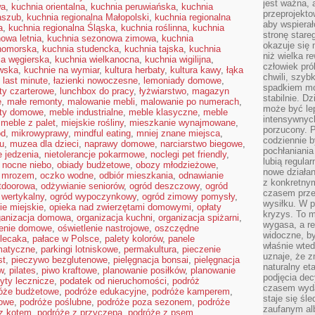
jest ważna, 
wa
,
kuchnia orientalna
,
kuchnia peruwiańska
,
kuchnia
przeprojekto
aszub
,
kuchnia regionalna Małopolski
,
kuchnia regionalna
aby wspiera
a
,
kuchnia regionalna Śląska
,
kuchnia roślinna
,
kuchnia
stronę stare
owa letnia
,
kuchnia sezonowa zimowa
,
kuchnia
okazuje się
nomorska
,
kuchnia studencka
,
kuchnia tajska
,
kuchnia
niż wielka r
ia węgierska
,
kuchnia wielkanocna
,
kuchnia wigilijna
,
człowiek pró
wska
,
kuchnie na wymiar
,
kultura herbaty
,
kultura kawy
,
łąka
chwili, szy
,
last minute
,
łazienki nowoczesne
,
lemoniady domowe
,
spadkiem mot
oty czarterowe
,
lunchbox do pracy
,
łyżwiarstwo
,
magazyn
stabilnie. D
e
,
małe remonty
,
malowanie mebli
,
malowanie po numerach
,
może być le
ty domowe
,
meble industrialne
,
meble klasyczne
,
meble
intensywnych
,
meble z palet
,
miejskie rośliny
,
mieszkanie wynajmowane
,
porzucony. P
ód
,
mikrowyprawy
,
mindful eating
,
mniej znane miejsca
,
codziennie b
u
,
muzea dla dzieci
,
naprawy domowe
,
narciarstwo biegowe
,
pochłaniania
 jedzenia
,
nietolerancje pokarmowe
,
noclegi pet friendly
,
lubią regula
,
nocne niebo
,
obiady budżetowe
,
obozy młodzieżowe
,
nowe działan
d mrozem
,
oczko wodne
,
odbiór mieszkania
,
odnawianie
z konkretny
tdoorowa
,
odżywianie seniorów
,
ogród deszczowy
,
ogród
czasem prze
 wertykalny
,
ogród wypoczynkowy
,
ogród zimowy pomysły
,
wysiłku. W p
ie miejskie
,
opieka nad zwierzętami domowymi
,
opłaty
kryzys. To 
ganizacja domowa
,
organizacja kuchni
,
organizacja spiżarni
,
wygasa, a re
lenie domowe
,
oświetlenie nastrojowe
,
oszczędne
widoczne, b
lecaka
,
pałace w Polsce
,
palety kolorów
,
panele
właśnie wte
matyczne
,
parkingi lotniskowe
,
permakultura
,
pieczenie
uznaje, że z
st
,
pieczywo bezglutenowe
,
pielęgnacja bonsai
,
pielęgnacja
naturalny et
w
,
pilates
,
piwo kraftowe
,
planowanie posiłków
,
planowanie
podjęcia decy
yty lecznicze
,
podatek od nieruchomości
,
podróż
czasem wyda
óże budżetowe
,
podróże edukacyjne
,
podróże kamperem
,
staje się śl
dowe
,
podróże poślubne
,
podróże poza sezonem
,
podróże
zaufanym alb
z kotem
,
podróże z przyczepą
,
podróże z psem
,