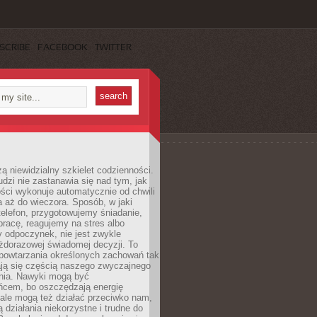
SCRIBE
FACEBOOK
TWITTER
ą niewidzialny szkielet codzienności.
dzi nie zastanawia się nad tym, jak
ści wykonuje automatycznie od chwili
 aż do wieczora. Sposób, w jaki
elefon, przygotowujemy śniadanie,
racę, reagujemy na stres albo
 odpoczynek, nie jest zwykle
żdorazowej świadomej decyzji. To
 powtarzania określonych zachowań tak
ają się częścią naszego zwyczajnego
nia. Nawyki mogą być
ńcem, bo oszczędzają energię
ale mogą też działać przeciwko nam,
ją działania niekorzystne i trudne do