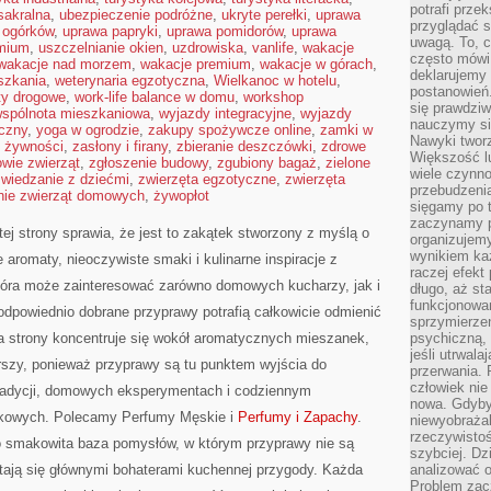
potrafi przek
sakralna
,
ubezpieczenie podróżne
,
ukryte perełki
,
uprawa
przyglądać s
 ogórków
,
uprawa papryki
,
uprawa pomidorów
,
uprawa
uwagą. To, c
emium
,
uszczelnianie okien
,
uzdrowiska
,
vanlife
,
wakacje
często mówi 
wakacje nad morzem
,
wakacje premium
,
wakacje w górach
,
deklarujemy
szkania
,
weterynaria egzotyczna
,
Wielkanoc w hotelu
,
postanowień.
ty drogowe
,
work-life balance w domu
,
workshop
się prawdziw
spólnota mieszkaniowa
,
wyjazdy integracyjne
,
wyjazdy
nauczymy si
czny
,
yoga w ogrodzie
,
zakupy spożywcze online
,
zamki w
Nawyki tworz
 żywności
,
zasłony i firany
,
zbieranie deszczówki
,
zdrowe
Większość lu
owie zwierząt
,
zgłoszenie budowy
,
zgubiony bagaż
,
zielone
wiele czynno
zwiedzanie z dziećmi
,
zwierzęta egzotyczne
,
zwierzęta
przebudzenia
nie zwierząt domowych
,
żywopłot
sięgamy po t
zaczynamy p
tej strony sprawia, że jest to zakątek stworzony z myślą o
organizujemy
wynikiem ka
 aromaty, nieoczywiste smaki i kulinarne inspiracje z
raczej efekt
która może zainteresować zarówno domowych kucharzy, jak i
długo, aż st
funkcjonowa
odpowiednio dobrane przyprawy potrafią całkowicie odmienić
sprzymierze
a strony koncentruje się wokół aromatycznych mieszanek,
psychiczną, 
jeśli utrwala
zerszy, ponieważ przyprawy są tu punktem wyjścia do
przerwania.
człowiek nie
 tradycji, domowych eksperymentach i codziennym
nowa. Gdyby 
kowych. Polecamy Perfumy Męskie i
Perfumy i Zapachy
.
niewyobraża
rzeczywistoś
o smakowita baza pomysłów, w którym przyprawy nie są
szybciej. D
stają się głównymi bohaterami kuchennej przygody. Każda
analizować 
Problem zac