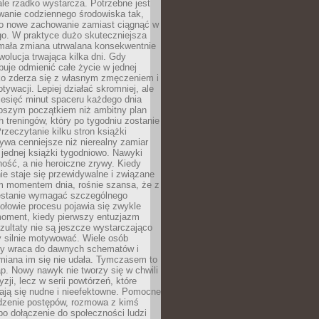
ale rzadko wystarcza. Potrzebne jest
wanie codziennego środowiska tak,
ło nowe zachowanie zamiast ciągnąć w
go. W praktyce dużo skuteczniejsza
 mała zmiana utrwalana konsekwentnie
ewolucja trwająca kilka dni. Gdy
buje odmienić całe życie w jednej
bko zderza się z własnym zmęczeniem i
ywacji. Lepiej działać skromniej, ale
ziesięć minut spaceru każdego dnia
pszym początkiem niż ambitny plan
 treningów, który po tygodniu zostanie
rzeczytanie kilku stron książki
ywa cenniejsze niż nierealny zamiar
 jednej książki tygodniowo. Nawyki
rność, a nie heroiczne zrywy. Kiedy
ie staje się przewidywalne i związane
m momentem dnia, rośnie szansa, że z
stanie wymagać szczególnego
ołowie procesu pojawia się zwykle
moment, kiedy pierwszy entuzjazm
zultaty nie są jeszcze wystarczająco
y silnie motywować. Wiele osób
dy wraca do dawnych schematów i
miana im się nie udała. Tymczasem to
ap. Nowy nawyk nie tworzy się w chwili
zji, lecz w serii powtórzeń, które
ją się nudne i nieefektowne. Pomocne
edzenie postępów, rozmowa z kimś
o dołączenie do społeczności ludzi