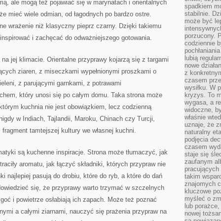
mą, ale mogą też pojawiać się w marynatach i orientalnych
spadkiem mot
stabilnie. D
 mieć wiele odmian, od łagodnych po bardzo ostre.
może być le
nne wrażenie niż klasyczny pieprz czarny. Dzięki takiemu
intensywnych
porzucony. P
inspirować i zachęcać do odważniejszego gotowania.
codziennie b
pochłaniania
lubią regula
a jej klimacie. Orientalne przyprawy kojarzą się z targami
nowe działan
ących ziaren, z miseczkami wypełnionymi proszkami o
z konkretny
czasem prze
zieleni, z parującymi garnkami, z potrawami
wysiłku. W p
chem, który unosi się po całym domu. Taka strona może
kryzys. To 
wygasa, a re
 którym kuchnia nie jest obowiązkiem, lecz codzienną
widoczne, b
właśnie wte
nigdy w Indiach, Tajlandii, Maroku, Chinach czy Turcji,
uznaje, że z
ragment tamtejszej kultury we własnej kuchni.
naturalny et
podjęcia decy
czasem wyda
tyki są kuchenne inspiracje. Strona może tłumaczyć, jak
staje się śl
zaufanym alb
aciły aromatu, jak łączyć składniki, których przypraw nie
pracujących
 najlepiej pasują do drobiu, które do ryb, a które do dań
takim wspar
znajomych 
dowiedzieć się, że przyprawy warto trzymać w szczelnych
kluczowe poz
myśleć o zm
lgoć i powietrze osłabiają ich zapach. Może też poznać
lub porażce,
nymi a całymi ziarnami, nauczyć się prażenia przypraw na
nowej tożsa
są powiązan