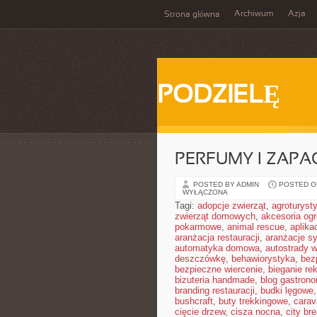
Archiwum
Azja
Strona główna
PODZIELĘ
PERFUMY I ZAPA
POSTED BY ADMIN
POSTED ON
WYŁĄCZONA
Tagi:
adopcje zwierząt
,
agroturyst
zwierząt domowych
,
akcesoria og
pokarmowe
,
animal rescue
,
aplika
aranżacja restauracji
,
aranżacje sy
automatyka domowa
,
autostrady 
deszczówkę
,
behawiorystyka
,
bez
bezpieczne wiercenie
,
bieganie re
bizuteria handmade
,
blog gastron
branding restauracji
,
budki lęgowe
bushcraft
,
buty trekkingowe
,
carav
cięcie drzew
,
cisza nocna
,
city br