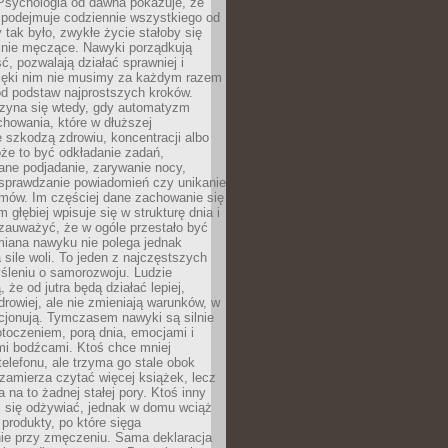
 Psychologia od dawna pokazuje, że
 podejmuje codziennie wszystkiego od
tak było, zwykłe życie stałoby się
lnie męczące. Nawyki porządkują
ć, pozwalają działać sprawniej i
zięki nim nie musimy za każdym razem
od podstaw najprostszych kroków.
zyna się wtedy, gdy automatyzm
howania, które w dłuższej
 szkodzą zdrowiu, koncentracji albo
że to być odkładanie zadań,
ane podjadanie, zarywanie nocy,
sprawdzanie powiadomień czy unikanie
zmów. Im częściej dane zachowanie się
 głębiej wpisuje się w strukturę dnia i
 zauważyć, że w ogóle przestało być
iana nawyku nie polega jednak
 sile woli. To jeden z najczęstszych
śleniu o samorozwoju. Ludzie
 że od jutra będą działać lepiej,
zdrowiej, ale nie zmieniają warunków, w
cjonują. Tymczasem nawyki są silnie
toczeniem, porą dnia, emocjami i
mi bodźcami. Ktoś chce mniej
telefonu, ale trzyma go stale obok
 zamierza czytać więcej książek, lecz
 na to żadnej stałej pory. Ktoś inny
ej się odżywiać, jednak w domu wciąż
produkty, po które sięga
ie przy zmęczeniu. Sama deklaracja