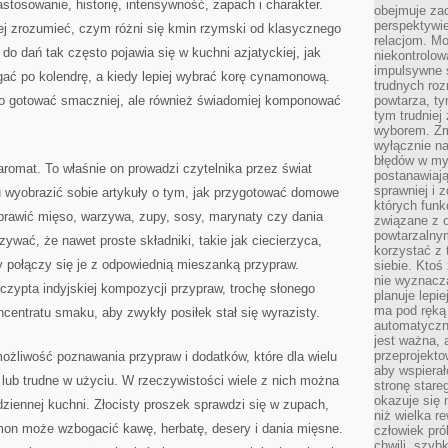
stosowanie, historię, intensywność, zapach i charakter.
obejmuje zac
perspektywie
ej zrozumieć, czym różni się kmin rzymski od klasycznego
relacjom. Mo
do dań tak często pojawia się w kuchni azjatyckiej, jak
niekontrolow
impulsywne 
gać po kolendrę, a kiedy lepiej wybrać korę cynamonową.
trudnych ro
lko gotować smaczniej, ale również świadomiej komponować
powtarza, tym
tym trudniej
wyborem. Zm
wyłącznie na
błędów w my
aromat. To właśnie on prowadzi czytelnika przez świat
postanawiają,
sprawniej i 
u wyobrazić sobie artykuły o tym, jak przygotować domowe
których funk
oprawić mięso, warzywa, zupy, sosy, marynaty czy dania
związane z o
powtarzalny
wać, że nawet proste składniki, takie jak ciecierzyca,
korzystać z 
y połączy się je z odpowiednią mieszanką przypraw.
siebie. Ktoś
nie wyznacza
zczypta indyjskiej kompozycji przypraw, trochę słonego
planuje lepi
ma pod ręką 
ncentratu smaku, aby zwykły posiłek stał się wyrazisty.
automatyczn
jest ważna, 
przeprojekto
 możliwość poznawania przypraw i dodatków, które dla wielu
aby wspiera
lub trudne w użyciu. W rzeczywistości wiele z nich można
stronę stare
okazuje się
iennej kuchni. Złocisty proszek sprawdzi się w zupach,
niż wielka r
mon może wzbogacić kawę, herbatę, desery i dania mięsne.
człowiek pró
chwili, szy