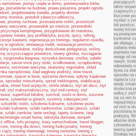
pracujących
a namiotowe
,
pompy ciepła w domu
,
porównywarka lotów
,
takim wspar
ngu
,
pozwolenie na budowę
,
prawa pasażera
,
projekt ogrodu
znajomych 
odzeń
,
projektowanie światła
,
projekty domów
kluczowe poz
romy morskie
,
protokół zdawczo-odbiorczy
,
myśleć o zm
owe
,
przerwy ruchowe
,
przesadzanie roślin
,
przestrzeń
lub porażce,
twory warzywne
,
przewodnik po mieście
,
przewodniki
nowej tożsa
,
przyczepa kempingowa
,
przygotowanie do maratonu
,
są powiązan
zyprawy świata
,
psy profilaktyka
,
puzzle
,
quizy
,
rafting
,
konkretne za
cenzje kawiarni
,
regeneracja po treningu
,
regulamin osiedla
,
ale dlatego,
aks w ogrodzie
,
renowacja mebli
,
restauracje premium
,
zadania redu
ośliny cieniolubne
,
rośliny doniczkowe pielęgnacja
,
rośliny
poprawia nas
liny oczyszczające powietrze
,
rowery górskie
,
rozciąganie
uwagę od nap
e
,
rozgrzewka biegowa
,
rozrywka domowa
,
rzeźba
,
sałatki
nawyk, trzeb
elacje
,
savoir-vivre przy stole
,
ściółkowanie
,
scrapbooking
,
odpowiada n
owoce
,
sezonowe warzywa
,
skanseny regionalne
,
skład
bywa za słab
ynka narzędziowa
,
ślad węglowy podróży
,
slow travel
,
sposobu na r
domowe
,
spacer w lesie
,
spiżarnia domowa
,
spływy kajakowe
napięcia cz
wa
,
sprzedaż mieszkania
,
sprzęt trekkingowy
,
stabilizacja
,
wtedy zmian
kalna
,
street food azjatycki
,
strefa relaksu
,
styl art deco
,
styl
skuteczna pr
andi
,
styl maksymalistyczny
,
styl mid-century
,
styl
walką z zac
mhouse
,
superfood lokalne
,
survival
,
sushi w domu
,
suszone
się za nim k
narne
,
sylwester w górach
,
systemy zabezpieczeń
najważniejsz
,
szkodniki roślin
,
szkolenia kulinarne
,
szkolenie psów
,
od nich w du
szlaki kulinarne
,
szlaki nadmorskie
,
szlaki piesze
,
szlaki
pozostaną te
ie
,
szlaki zamków
,
tanie noclegi
,
tapety ścienne
,
targi
praktyką. Wi
technologie smart home
,
tekstylia domowe
,
tempeh
właśnie drob
z offline
,
tofu przepisy
,
trasy samochodowe
,
travel blogger
,
człowieka w
 core
,
trening dla dzieci
,
trening funkcjonalny
,
trening
tworzą spekt
o ciąży
,
trening równowagi
,
trening seniorów
,
trening z
Działają rac
yka industrialna
,
turystyka kolejowa
,
turystyka literacka
,