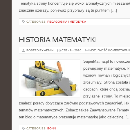
Tematyka strony koncentruje się wokół aromatycznych mieszanek, 
znacznie szerszy, ponieważ przyprawy są tu punktem […]
CATEGORIES:
PEDAGOGIKA I METODYKA
HISTORIA MATEMATYKI
POSTED BY ADMIN
CZE - 9 - 2026
MOŻLIWOŚĆ KOMENTOWAN
SuperMatma.pl to nowoczes
poświęcony matematyce, któ
wzorów, równań i logicznyc
zrozumiały. Strona została
osobach, które chcą poznaw
przyjaznej strony. To miej
znaleźć porady dotyczące zarówno podstawowych zagadnień, jak
tematów matematycznych. Zobacz także Zaawansowane Tematy i
ten blog o matematyce prezentuje matematykę jako dziedzinę, […
CATEGORIES:
BONN