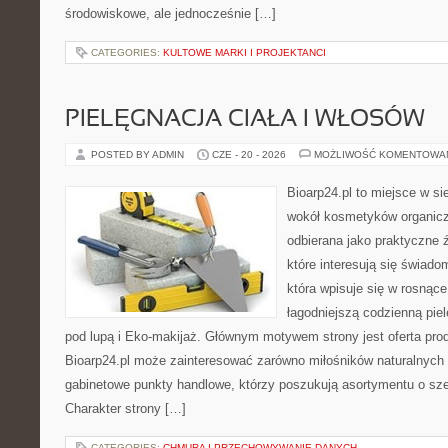
środowiskowe, ale jednocześnie […]
CATEGORIES:
KULTOWE MARKI I PROJEKTANCI
PIELĘGNACJA CIAŁA I WŁOSÓW
POSTED BY ADMIN
CZE - 20 - 2026
MOŻLIWOŚĆ KOMENTOWA
Bioarp24.pl to miejsce w sie
wokół kosmetyków organic
odbierana jako praktyczne ź
które interesują się świado
która wpisuje się w rosnąc
łagodniejszą codzienną pie
pod lupą i Eko-makijaż. Głównym motywem strony jest oferta pr
Bioarp24.pl może zainteresować zarówno miłośników naturalnych 
gabinetowe punkty handlowe, którzy poszukują asortymentu o sz
Charakter strony […]
CATEGORIES:
CHMURA I PRZECHOWYWANIE DANYCH