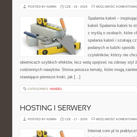
POSTED BY ADMIN
CZE - 18 - 2026
MOŻLIWOŚĆ KOMENTOWA
Spalarnia kalorii – inspiruj
kalorii Spalarnia kalorii to
z myślą o osobach, które 
spalania kalorii i szukają c
podanych w ludzki sposób. 
czytelników, którzy nie chc
obietnicach szybkich efektów, lecz wolą spojrzeć na zdrowy styl 
codziennych nawyków. Strona porusza tematy, które mogą zaint
stawiające pierwsze kroki, jak […]
CATEGORIES:
HANDEL
HOSTING I SERWERY
POSTED BY ADMIN
CZE - 17 - 2026
MOŻLIWOŚĆ KOMENTOWA
Internat.com.pl to praktyc