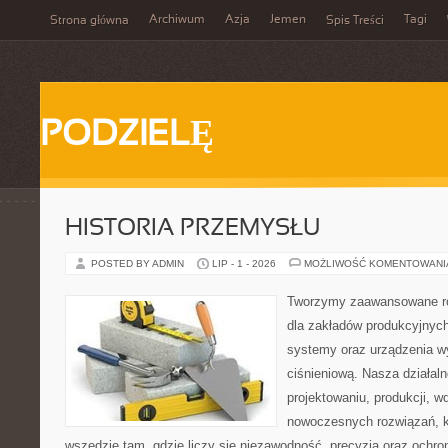
Archiwum
Azja
Jemen
Tagi
Strona główna
Spis Treści
PODZIELĘ
HISTORIA PRZEMYSŁU
POSTED BY ADMIN
LIP - 1 - 2026
MOŻLIWOŚĆ KOMENTOWAN
Tworzymy zaawansowane ro
dla zakładów produkcyjnych
systemy oraz urządzenia w
ciśnieniową. Nasza działaln
projektowaniu, produkcji, w
nowoczesnych rozwiązań, k
wszędzie tam, gdzie liczy się niezawodność, precyzja oraz och