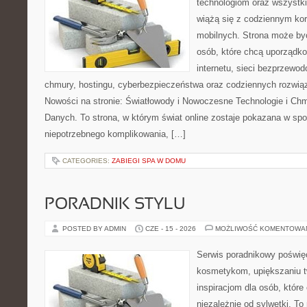
technologiom oraz wszystk
wiążą się z codziennym ko
mobilnych. Strona może b
osób, które chcą uporządk
internetu, sieci bezprzewo
chmury, hostingu, cyberbezpieczeństwa oraz codziennych rozwią
Nowości na stronie: Światłowody i Nowoczesne Technologie i Ch
Danych. To strona, w którym świat online zostaje pokazana w sp
niepotrzebnego komplikowania, […]
CATEGORIES:
ZABIEGI SPA W DOMU
PORADNIK STYLU
POSTED BY ADMIN
CZE - 15 - 2026
MOŻLIWOŚĆ KOMENTOWA
Serwis poradnikowy poświęc
kosmetykom, upiększaniu 
inspiracjom dla osób, któr
niezależnie od sylwetki. T