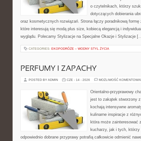
o czytelnikach, którzy szu
dotyczących dobierania ubr
oraz kosmetycznych rozwiązań. Strona łączy poradnikową formę 
które interesują się modą plus size, kobiecą elegancją i indywid
wyglądu. Polecamy Stylizacje na Specjalne Okazje i Stylizacje [
CATEGORIES:
EKOPODRÓŻE – WODNY STYL ŻYCIA
PERFUMY I ZAPACHY
POSTED BY ADMIN
CZE - 14 - 2026
MOŻLIWOŚĆ KOMENTOWA
Orientalno-przyprawowy char
jest to zakątek stworzony 
kochają intensywne aromaty
kulinarne inspiracje z różny
która może zainteresować
kucharzy, jak i tych, którz
odpowiednio dobrane przyprawy potrafią całkowicie odmienić nawe