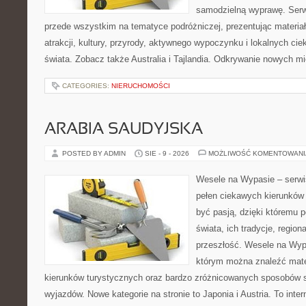
samodzielną wyprawę. Serw
przede wszystkim na tematyce podróżniczej, prezentując materia
atrakcji, kultury, przyrody, aktywnego wypoczynku i lokalnych ci
świata. Zobacz także Australia i Tajlandia. Odkrywanie nowych m
CATEGORIES:
NIERUCHOMOŚCI
ARABIA SAUDYJSKA
POSTED BY ADMIN
SIE - 9 - 2026
MOŻLIWOŚĆ KOMENTOWAN
Wesele na Wypasie – serwi
pełen ciekawych kierunków
być pasją, dzięki któremu 
świata, ich tradycje, region
przeszłość. Wesele na Wypa
którym można znaleźć mate
kierunków turystycznych oraz bardzo zróżnicowanych sposobów
wyjazdów. Nowe kategorie na stronie to Japonia i Austria. To inter