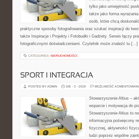
tylko jako umiejętność posł
także jako forma wyrażania
osób, które chcą doskonali
praktyczne sposoby fotografowania oraz szukać inspiracji do two
także Inspiracje i Projekty i Fotobudki i Gadżety. Serwis łączy pr
fotograficznymi doświadczeniami. Czytelnik może znaleźć tu […]
CATEGORIES:
NIERUCHOMOŚCI
SPORT I INTEGRACJA
POSTED BY ADMIN
SIE - 3 - 2026
MOŻLIWOŚĆ KOMENTOWAN
Stowarzyszenie Altius – a
wsparcie i motywacja do pr
Stowarzyszenie Altius to n
informacyjna poświęcony re
fizycznej, aktywności fizyc
ludzi poprzez wspólne zain