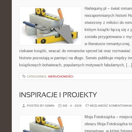
Harlequiny.pl – świat roman
niezapomnianych historii Ha
stworzony z miłości do roma
którym książki łączą się z 
została przygotowana z my
w literaturze romantycznej
ciekawe książki, wracać do romansów sprzed lat oraz rozmawiać 
historie pozostają w pamięci na długo. Serwis publikuje między i
książkowych bohaterach, popularnych motywach fabularnych, […
CATEGORIES:
NIERUCHOMOŚCI
INSPIRACJE I PROJEKTY
POSTED BY ADMIN
SIE - 4 - 2026
MOŻLIWOŚĆ KOMENTOWAN
Moja Fotoksiążka – miejsc
obrazu Moja Fotoksiążka t
internetowy, w której fotogr