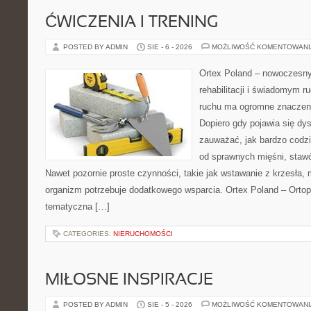
ĆWICZENIA I TRENING
POSTED BY ADMIN
SIE - 6 - 2026
MOŻLIWOŚĆ KOMENTOWAN
Ortex Poland – nowoczesny p
rehabilitacji i świadomym 
ruchu ma ogromne znaczeni
Dopiero gdy pojawia się dy
zauważać, jak bardzo codz
od sprawnych mięśni, stawó
Nawet pozornie proste czynności, takie jak wstawanie z krzesła, 
organizm potrzebuje dodatkowego wsparcia. Ortex Poland – Ortop
tematyczna […]
CATEGORIES:
NIERUCHOMOŚCI
MIŁOSNE INSPIRACJE
POSTED BY ADMIN
SIE - 5 - 2026
MOŻLIWOŚĆ KOMENTOWAN