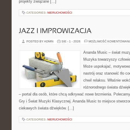
projekty związane […]
CATEGORIES:
NIERUCHOMOŚCI
JAZZ I IMPROWIZACJA
POSTED BY ADMIN
SIE - 1 - 2026
MOŻLIWOŚĆ KOMENTOWAN
Ananda Music – świat muzyk
Muzyka towarzyszy człowie
Może uspokajać, motywowa
nastrój oraz stanowić tło c
chwil relaksu. Właśnie wokó
różnorodnego świata dźwię
– portal dla osób, które chcą odkrywać nowe brzmienia. Poleca
Gry i Świat Muzyki Klasycznej. Ananda Music to miejsce stworz
ciekawych świata dźwięków. […]
CATEGORIES:
NIERUCHOMOŚCI