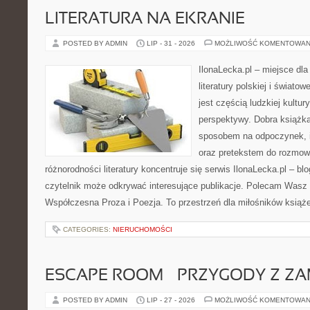
LITERATURA NA EKRANIE
POSTED BY ADMIN
LIP - 31 - 2026
MOŻLIWOŚĆ KOMENTOWAN
IlonaLecka.pl – miejsce dl
literatury polskiej i świato
jest częścią ludzkiej kultu
perspektywy. Dobra książk
sposobem na odpoczynek, i
oraz pretekstem do rozmowy
różnorodności literatury koncentruje się serwis IlonaLecka.pl – blo
czytelnik może odkrywać interesujące publikacje. Polecam Wasz 
Współczesna Proza i Poezja. To przestrzeń dla miłośników książe
CATEGORIES:
NIERUCHOMOŚCI
ESCAPE ROOM – PRZYGODY Z ZA
POSTED BY ADMIN
LIP - 27 - 2026
MOŻLIWOŚĆ KOMENTOWAN