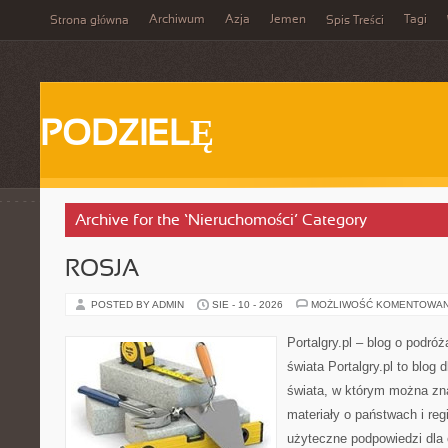
Archiwum
Azja
Jemen
Tagi
Strona główna
Spis Treści
PODZIELĘ
Archive for the ‘Nieruchomości’ Category
ROSJA
POSTED BY ADMIN
SIE - 10 - 2026
MOŻLIWOŚĆ KOMENTOWA
Portalgry.pl – blog o podró
świata Portalgry.pl to blog
świata, w którym można zna
materiały o państwach i reg
użyteczne podpowiedzi dla