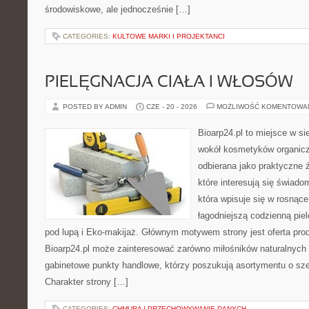
środowiskowe, ale jednocześnie […]
CATEGORIES:
KULTOWE MARKI I PROJEKTANCI
PIELĘGNACJA CIAŁA I WŁOSÓW
POSTED BY ADMIN
CZE - 20 - 2026
MOŻLIWOŚĆ KOMENTOWA
Bioarp24.pl to miejsce w sie
wokół kosmetyków organic
odbierana jako praktyczne ź
które interesują się świado
która wpisuje się w rosnąc
łagodniejszą codzienną pie
pod lupą i Eko-makijaż. Głównym motywem strony jest oferta pr
Bioarp24.pl może zainteresować zarówno miłośników naturalnych 
gabinetowe punkty handlowe, którzy poszukują asortymentu o sz
Charakter strony […]
CATEGORIES:
CHMURA I PRZECHOWYWANIE DANYCH