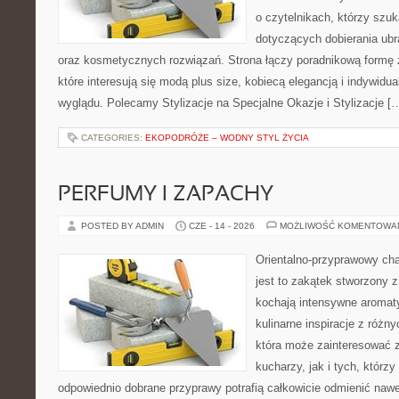
o czytelnikach, którzy szu
dotyczących dobierania ubr
oraz kosmetycznych rozwiązań. Strona łączy poradnikową formę 
które interesują się modą plus size, kobiecą elegancją i indywid
wyglądu. Polecamy Stylizacje na Specjalne Okazje i Stylizacje [
CATEGORIES:
EKOPODRÓŻE – WODNY STYL ŻYCIA
PERFUMY I ZAPACHY
POSTED BY ADMIN
CZE - 14 - 2026
MOŻLIWOŚĆ KOMENTOWA
Orientalno-przyprawowy char
jest to zakątek stworzony 
kochają intensywne aromaty
kulinarne inspiracje z różny
która może zainteresować
kucharzy, jak i tych, którz
odpowiednio dobrane przyprawy potrafią całkowicie odmienić nawe