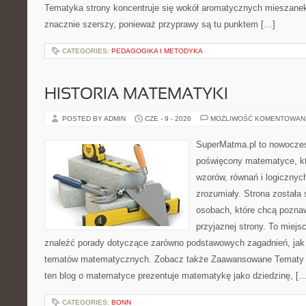
Tematyka strony koncentruje się wokół aromatycznych mieszanek, 
znacznie szerszy, ponieważ przyprawy są tu punktem […]
CATEGORIES:
PEDAGOGIKA I METODYKA
HISTORIA MATEMATYKI
POSTED BY ADMIN
CZE - 9 - 2026
MOŻLIWOŚĆ KOMENTOWAN
SuperMatma.pl to nowoczes
poświęcony matematyce, któ
wzorów, równań i logicznyc
zrozumiały. Strona została
osobach, które chcą poznaw
przyjaznej strony. To miej
znaleźć porady dotyczące zarówno podstawowych zagadnień, jak
tematów matematycznych. Zobacz także Zaawansowane Tematy i
ten blog o matematyce prezentuje matematykę jako dziedzinę, […
CATEGORIES:
BONN