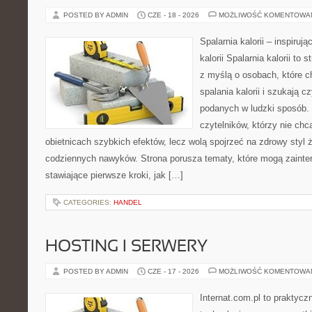
POSTED BY ADMIN
CZE - 18 - 2026
MOŻLIWOŚĆ KOMENTOWA
Spalarnia kalorii – inspiruj
kalorii Spalarnia kalorii to
z myślą o osobach, które 
spalania kalorii i szukają c
podanych w ludzki sposób. 
czytelników, którzy nie chc
obietnicach szybkich efektów, lecz wolą spojrzeć na zdrowy styl 
codziennych nawyków. Strona porusza tematy, które mogą zaint
stawiające pierwsze kroki, jak […]
CATEGORIES:
HANDEL
HOSTING I SERWERY
POSTED BY ADMIN
CZE - 17 - 2026
MOŻLIWOŚĆ KOMENTOWA
Internat.com.pl to praktyc