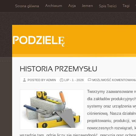
Archiwum
Azja
Jemen
Tagi
Strona główna
Spis Treści
PODZIELĘ
HISTORIA PRZEMYSŁU
POSTED BY ADMIN
LIP - 1 - 2026
MOŻLIWOŚĆ KOMENTOWAN
Tworzymy zaawansowane ro
dla zakładów produkcyjnych
systemy oraz urządzenia w
ciśnieniową. Nasza działaln
projektowaniu, produkcji, w
nowoczesnych rozwiązań, k
wszędzie tam, gdzie liczy się niezawodność, precyzja oraz och