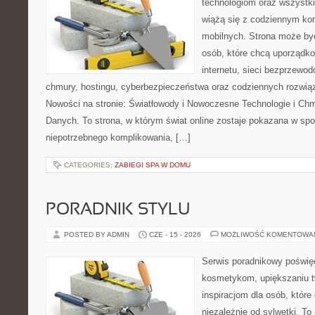
technologiom oraz wszystk
wiążą się z codziennym ko
mobilnych. Strona może b
osób, które chcą uporządk
internetu, sieci bezprzewo
chmury, hostingu, cyberbezpieczeństwa oraz codziennych rozwią
Nowości na stronie: Światłowody i Nowoczesne Technologie i Ch
Danych. To strona, w którym świat online zostaje pokazana w sp
niepotrzebnego komplikowania, […]
CATEGORIES:
ZABIEGI SPA W DOMU
PORADNIK STYLU
POSTED BY ADMIN
CZE - 15 - 2026
MOŻLIWOŚĆ KOMENTOWA
Serwis poradnikowy poświęc
kosmetykom, upiększaniu 
inspiracjom dla osób, któr
niezależnie od sylwetki. T