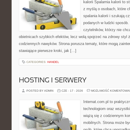
kalorii Spalarnia kalorii to
z myślą o osobach, które 
spalania kalorii i szukają c
podanych w ludzki sposób. 
czytelników, którzy nie chc
obietnicach szybkich efektów, lecz wolą spojrzeć na zdrowy styl 
codziennych nawyków. Strona porusza tematy, które mogą zaint
stawiające pierwsze kroki, jak […]
CATEGORIES:
HANDEL
HOSTING I SERWERY
POSTED BY ADMIN
CZE - 17 - 2026
MOŻLIWOŚĆ KOMENTOWA
Internat.com.pl to praktyc
technologiom oraz wszystk
wiążą się z codziennym ko
mobilnych. Strona może b
osób, które chcą uporządk