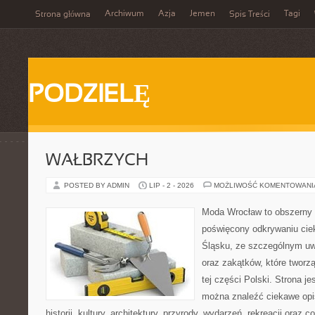
Archiwum
Azja
Jemen
Tagi
Strona główna
Spis Treści
PODZIELĘ
WAŁBRZYCH
POSTED BY ADMIN
LIP - 2 - 2026
MOŻLIWOŚĆ KOMENTOWAN
Moda Wrocław to obszerny 
poświęcony odkrywaniu ci
Śląsku, ze szczególnym uw
oraz zakątków, które tworz
tej części Polski. Strona je
można znaleźć ciekawe opi
historii, kultury, architektury, przyrody, wydarzeń, rekreacji oraz