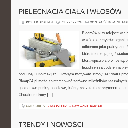
PIELĘGNACJA CIAŁA I WŁOSÓW
POSTED BY ADMIN
CZE - 20 - 2026
MOŻLIWOŚĆ KOMENTOWA
Bioarp24.pl to miejsce w sie
wokół kosmetyków organic
odbierana jako praktyczne ź
które interesują się świado
która wpisuje się w rosnąc
łagodniejszą codzienną pie
pod lupą i Eko-makijaż. Głównym motywem strony jest oferta pr
Bioarp24.pl może zainteresować zarówno miłośników naturalnych 
gabinetowe punkty handlowe, którzy poszukują asortymentu o sz
Charakter strony […]
CATEGORIES:
CHMURA I PRZECHOWYWANIE DANYCH
TRENDY I NOWOŚCI