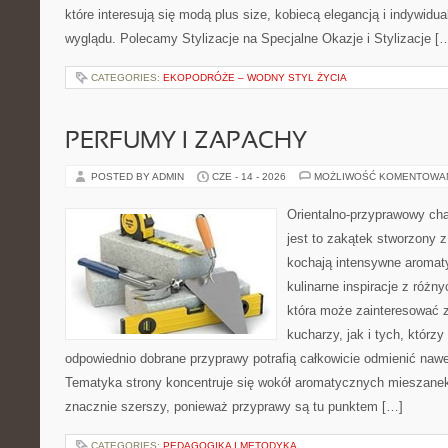
które interesują się modą plus size, kobiecą elegancją i indywid
wyglądu. Polecamy Stylizacje na Specjalne Okazje i Stylizacje [
CATEGORIES:
EKOPODRÓŻE – WODNY STYL ŻYCIA
PERFUMY I ZAPACHY
POSTED BY ADMIN
CZE - 14 - 2026
MOŻLIWOŚĆ KOMENTOWA
Orientalno-przyprawowy char
jest to zakątek stworzony 
kochają intensywne aromaty
kulinarne inspiracje z różny
która może zainteresować
kucharzy, jak i tych, którz
odpowiednio dobrane przyprawy potrafią całkowicie odmienić nawe
Tematyka strony koncentruje się wokół aromatycznych mieszanek, 
znacznie szerszy, ponieważ przyprawy są tu punktem […]
CATEGORIES:
PEDAGOGIKA I METODYKA