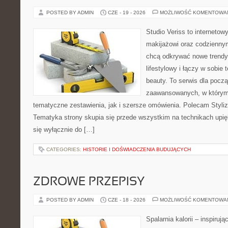
POSTED BY ADMIN
CZE - 19 - 2026
MOŻLIWOŚĆ KOMENTOWA
Studio Veriss to internetow
makijażowi oraz codziennym
chcą odkrywać nowe trendy
lifestylowy i łączy w sobie
beauty. To serwis dla począ
zaawansowanych, w którym
tematyczne zestawienia, jak i szersze omówienia. Polecam Styliza
Tematyka strony skupia się przede wszystkim na technikach upięk
się wyłącznie do […]
CATEGORIES:
HISTORIE I DOŚWIADCZENIA BUDUJĄCYCH
ZDROWE PRZEPISY
POSTED BY ADMIN
CZE - 18 - 2026
MOŻLIWOŚĆ KOMENTOWA
Spalarnia kalorii – inspiruj