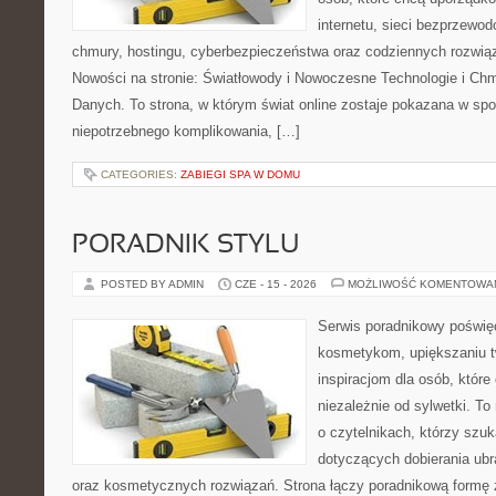
internetu, sieci bezprzewo
chmury, hostingu, cyberbezpieczeństwa oraz codziennych rozwią
Nowości na stronie: Światłowody i Nowoczesne Technologie i Ch
Danych. To strona, w którym świat online zostaje pokazana w sp
niepotrzebnego komplikowania, […]
CATEGORIES:
ZABIEGI SPA W DOMU
PORADNIK STYLU
POSTED BY ADMIN
CZE - 15 - 2026
MOŻLIWOŚĆ KOMENTOWA
Serwis poradnikowy poświęc
kosmetykom, upiększaniu 
inspiracjom dla osób, któr
niezależnie od sylwetki. T
o czytelnikach, którzy szu
dotyczących dobierania ubr
oraz kosmetycznych rozwiązań. Strona łączy poradnikową formę 