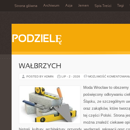
Archiwum
Azja
Jemen
Tagi
Strona główna
Spis Treści
PODZIELĘ
WAŁBRZYCH
POSTED BY ADMIN
LIP - 2 - 2026
MOŻLIWOŚĆ KOMENTOWAN
Moda Wrocław to obszerny 
poświęcony odkrywaniu ci
Śląsku, ze szczególnym uw
oraz zakątków, które tworz
tej części Polski. Strona je
można znaleźć ciekawe opi
historii, kultury, architektury, przyrody, wydarzeń, rekreacji oraz