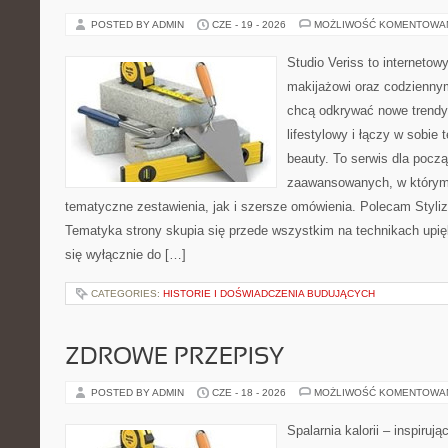
POSTED BY ADMIN
CZE - 19 - 2026
MOŻLIWOŚĆ KOMENTOWA
Studio Veriss to internetow
makijażowi oraz codziennym
chcą odkrywać nowe trendy
lifestylowy i łączy w sobie
beauty. To serwis dla począ
zaawansowanych, w którym
tematyczne zestawienia, jak i szersze omówienia. Polecam Styliza
Tematyka strony skupia się przede wszystkim na technikach upięk
się wyłącznie do […]
CATEGORIES:
HISTORIE I DOŚWIADCZENIA BUDUJĄCYCH
ZDROWE PRZEPISY
POSTED BY ADMIN
CZE - 18 - 2026
MOŻLIWOŚĆ KOMENTOWA
Spalarnia kalorii – inspiruj