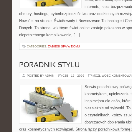
internetu, sieci bezprzewo
chmury, hostingu, cyberbezpieczeństwa oraz codziennych rozwią
Nowości na stronie: Światłowody i Nowoczesne Technologie i Ch
Danych. To strona, w którym świat online zostaje pokazana w sp
niepotrzebnego komplikowania, […]
CATEGORIES:
ZABIEGI SPA W DOMU
PORADNIK STYLU
POSTED BY ADMIN
CZE - 15 - 2026
MOŻLIWOŚĆ KOMENTOWA
Serwis poradnikowy poświęc
kosmetykom, upiększaniu 
inspiracjom dla osób, któr
niezależnie od sylwetki. T
o czytelnikach, którzy szu
dotyczących dobierania ubr
oraz kosmetycznych rozwiązań. Strona łączy poradnikową formę 