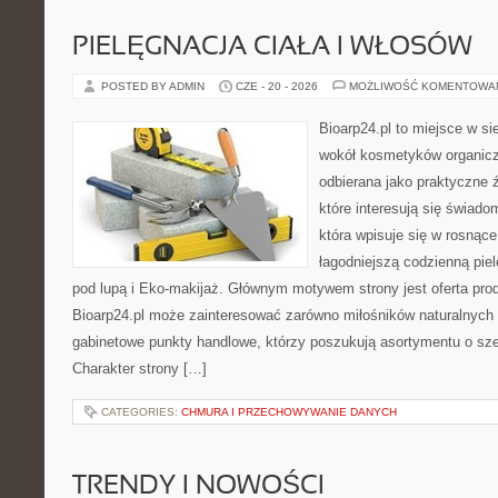
PIELĘGNACJA CIAŁA I WŁOSÓW
POSTED BY ADMIN
CZE - 20 - 2026
MOŻLIWOŚĆ KOMENTOWA
Bioarp24.pl to miejsce w sie
wokół kosmetyków organic
odbierana jako praktyczne ź
które interesują się świado
która wpisuje się w rosnąc
łagodniejszą codzienną pie
pod lupą i Eko-makijaż. Głównym motywem strony jest oferta pr
Bioarp24.pl może zainteresować zarówno miłośników naturalnych 
gabinetowe punkty handlowe, którzy poszukują asortymentu o sz
Charakter strony […]
CATEGORIES:
CHMURA I PRZECHOWYWANIE DANYCH
TRENDY I NOWOŚCI