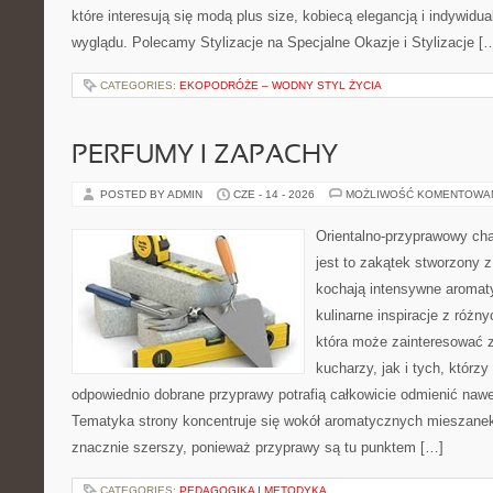
które interesują się modą plus size, kobiecą elegancją i indywid
wyglądu. Polecamy Stylizacje na Specjalne Okazje i Stylizacje [
CATEGORIES:
EKOPODRÓŻE – WODNY STYL ŻYCIA
PERFUMY I ZAPACHY
POSTED BY ADMIN
CZE - 14 - 2026
MOŻLIWOŚĆ KOMENTOWA
Orientalno-przyprawowy char
jest to zakątek stworzony 
kochają intensywne aromaty
kulinarne inspiracje z różny
która może zainteresować
kucharzy, jak i tych, którz
odpowiednio dobrane przyprawy potrafią całkowicie odmienić nawe
Tematyka strony koncentruje się wokół aromatycznych mieszanek, 
znacznie szerszy, ponieważ przyprawy są tu punktem […]
CATEGORIES:
PEDAGOGIKA I METODYKA