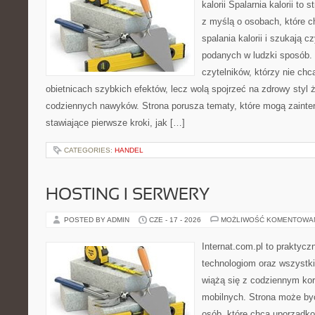
kalorii Spalarnia kalorii to
z myślą o osobach, które 
spalania kalorii i szukają c
podanych w ludzki sposób. 
czytelników, którzy nie chc
obietnicach szybkich efektów, lecz wolą spojrzeć na zdrowy styl 
codziennych nawyków. Strona porusza tematy, które mogą zaint
stawiające pierwsze kroki, jak […]
CATEGORIES:
HANDEL
HOSTING I SERWERY
POSTED BY ADMIN
CZE - 17 - 2026
MOŻLIWOŚĆ KOMENTOWA
Internat.com.pl to praktyc
technologiom oraz wszystk
wiążą się z codziennym ko
mobilnych. Strona może b
osób, które chcą uporządk