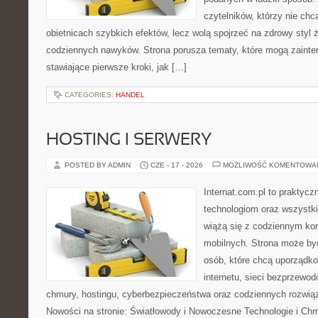
czytelników, którzy nie chc
obietnicach szybkich efektów, lecz wolą spojrzeć na zdrowy styl 
codziennych nawyków. Strona porusza tematy, które mogą zaint
stawiające pierwsze kroki, jak […]
CATEGORIES:
HANDEL
HOSTING I SERWERY
POSTED BY ADMIN
CZE - 17 - 2026
MOŻLIWOŚĆ KOMENTOWA
Internat.com.pl to praktyc
technologiom oraz wszystk
wiążą się z codziennym ko
mobilnych. Strona może b
osób, które chcą uporządk
internetu, sieci bezprzewo
chmury, hostingu, cyberbezpieczeństwa oraz codziennych rozwią
Nowości na stronie: Światłowody i Nowoczesne Technologie i Ch