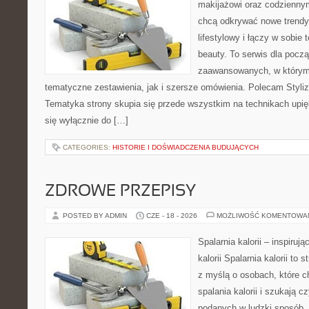
makijażowi oraz codziennym
chcą odkrywać nowe trendy
lifestylowy i łączy w sobie
beauty. To serwis dla począ
zaawansowanych, w którym
tematyczne zestawienia, jak i szersze omówienia. Polecam Styliza
Tematyka strony skupia się przede wszystkim na technikach upięk
się wyłącznie do […]
CATEGORIES:
HISTORIE I DOŚWIADCZENIA BUDUJĄCYCH
ZDROWE PRZEPISY
POSTED BY ADMIN
CZE - 18 - 2026
MOŻLIWOŚĆ KOMENTOWA
Spalarnia kalorii – inspiruj
kalorii Spalarnia kalorii to
z myślą o osobach, które 
spalania kalorii i szukają c
podanych w ludzki sposób. 