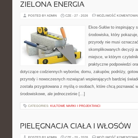
ZIELONA ENERGIA
POSTED BY ADMIN
CZE - 27 - 2026
MOŻLIWOŚĆ KOMENTOWA
Ekos-Sułów to inspirujący 
środowiska, który pokazuje
przyrody nie musi oznaczać
skomplikowanych decyzji a
miejsce, w którym czytelni
praktyczne podpowiedzi ora
dotyczące codziennych wyborów, domu, zakupów, podróży, gotowan
przyrody i nowoczesnych rozwiązań wspierających bardziej świad
została przygotowana z myślą o osobach, które chcą poznawać 
środowiskowe, ale jednocześnie […]
CATEGORIES:
KULTOWE MARKI I PROJEKTANCI
PIELĘGNACJA CIAŁA I WŁOSÓW
POSTED BY ADMIN
CZE - 20 - 2026
MOŻLIWOŚĆ KOMENTOWA