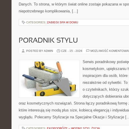
Danych. To strona, w którym świat online zostaje pokazana w sp
niepotrzebnego komplikowania, […]
CATEGORIES:
ZABIEGI SPA W DOMU
PORADNIK STYLU
POSTED BY ADMIN
CZE - 15 - 2026
MOŻLIWOŚĆ KOMENTOWA
Serwis poradnikowy poświęc
kosmetykom, upiększaniu 
inspiracjom dla osób, któr
niezależnie od sylwetki. T
o czytelnikach, którzy szu
dotyczących dobierania ubr
oraz kosmetycznych rozwiązań. Strona łączy poradnikową formę 
które interesują się modą plus size, kobiecą elegancją i indywid
wyglądu. Polecamy Stylizacje na Specjalne Okazje i Stylizacje [
CATEGORIES:
EKOPODRÓŻE – WODNY STYL ŻYCIA