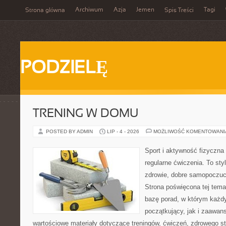
Archiwum
Azja
Jemen
Tagi
Strona główna
Spis Treści
PODZIELĘ
TRENING W DOMU
POSTED BY ADMIN
LIP - 4 - 2026
MOŻLIWOŚĆ KOMENTOWAN
Sport i aktywność fizyczna 
regularne ćwiczenia. To sty
zdrowie, dobre samopoczuci
Strona poświęcona tej tem
bazę porad, w którym każdy
początkujący, jak i zaawa
wartościowe materiały dotyczące treningów, ćwiczeń, zdrowego st