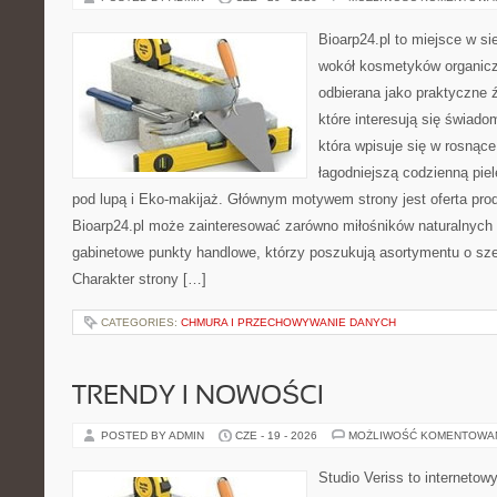
Bioarp24.pl to miejsce w sie
wokół kosmetyków organic
odbierana jako praktyczne ź
które interesują się świado
która wpisuje się w rosnąc
łagodniejszą codzienną pie
pod lupą i Eko-makijaż. Głównym motywem strony jest oferta pr
Bioarp24.pl może zainteresować zarówno miłośników naturalnych 
gabinetowe punkty handlowe, którzy poszukują asortymentu o sz
Charakter strony […]
CATEGORIES:
CHMURA I PRZECHOWYWANIE DANYCH
TRENDY I NOWOŚCI
POSTED BY ADMIN
CZE - 19 - 2026
MOŻLIWOŚĆ KOMENTOWA
Studio Veriss to internetow