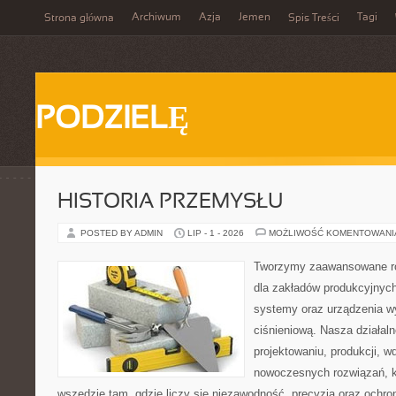
Archiwum
Azja
Jemen
Tagi
Strona główna
Spis Treści
PODZIELĘ
HISTORIA PRZEMYSŁU
POSTED BY ADMIN
LIP - 1 - 2026
MOŻLIWOŚĆ KOMENTOWAN
Tworzymy zaawansowane ro
dla zakładów produkcyjnych
systemy oraz urządzenia w
ciśnieniową. Nasza działaln
projektowaniu, produkcji, w
nowoczesnych rozwiązań, k
wszędzie tam, gdzie liczy się niezawodność, precyzja oraz och