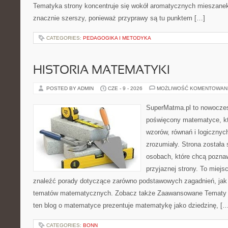
Tematyka strony koncentruje się wokół aromatycznych mieszanek, 
znacznie szerszy, ponieważ przyprawy są tu punktem […]
CATEGORIES:
PEDAGOGIKA I METODYKA
HISTORIA MATEMATYKI
POSTED BY ADMIN
CZE - 9 - 2026
MOŻLIWOŚĆ KOMENTOWAN
SuperMatma.pl to nowoczes
poświęcony matematyce, któ
wzorów, równań i logicznyc
zrozumiały. Strona została
osobach, które chcą poznaw
przyjaznej strony. To miej
znaleźć porady dotyczące zarówno podstawowych zagadnień, jak
tematów matematycznych. Zobacz także Zaawansowane Tematy i
ten blog o matematyce prezentuje matematykę jako dziedzinę, […
CATEGORIES:
BONN