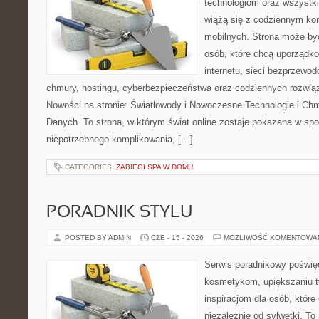
technologiom oraz wszystk
wiążą się z codziennym ko
mobilnych. Strona może b
osób, które chcą uporządk
internetu, sieci bezprzewo
chmury, hostingu, cyberbezpieczeństwa oraz codziennych rozwią
Nowości na stronie: Światłowody i Nowoczesne Technologie i Ch
Danych. To strona, w którym świat online zostaje pokazana w sp
niepotrzebnego komplikowania, […]
CATEGORIES:
ZABIEGI SPA W DOMU
PORADNIK STYLU
POSTED BY ADMIN
CZE - 15 - 2026
MOŻLIWOŚĆ KOMENTOWA
Serwis poradnikowy poświęc
kosmetykom, upiększaniu 
inspiracjom dla osób, któr
niezależnie od sylwetki. T