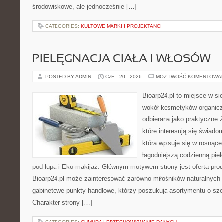
środowiskowe, ale jednocześnie […]
CATEGORIES:
KULTOWE MARKI I PROJEKTANCI
PIELĘGNACJA CIAŁA I WŁOSÓW
POSTED BY ADMIN
CZE - 20 - 2026
MOŻLIWOŚĆ KOMENTOWA
Bioarp24.pl to miejsce w sie
wokół kosmetyków organic
odbierana jako praktyczne ź
które interesują się świado
która wpisuje się w rosnąc
łagodniejszą codzienną pie
pod lupą i Eko-makijaż. Głównym motywem strony jest oferta pr
Bioarp24.pl może zainteresować zarówno miłośników naturalnych 
gabinetowe punkty handlowe, którzy poszukują asortymentu o sz
Charakter strony […]
CATEGORIES:
CHMURA I PRZECHOWYWANIE DANYCH