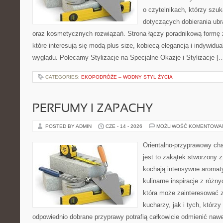
o czytelnikach, którzy szu
dotyczących dobierania ubr
oraz kosmetycznych rozwiązań. Strona łączy poradnikową formę 
które interesują się modą plus size, kobiecą elegancją i indywid
wyglądu. Polecamy Stylizacje na Specjalne Okazje i Stylizacje [
CATEGORIES:
EKOPODRÓŻE – WODNY STYL ŻYCIA
PERFUMY I ZAPACHY
POSTED BY ADMIN
CZE - 14 - 2026
MOŻLIWOŚĆ KOMENTOWA
Orientalno-przyprawowy char
jest to zakątek stworzony 
kochają intensywne aromaty
kulinarne inspiracje z różny
która może zainteresować
kucharzy, jak i tych, którz
odpowiednio dobrane przyprawy potrafią całkowicie odmienić nawe