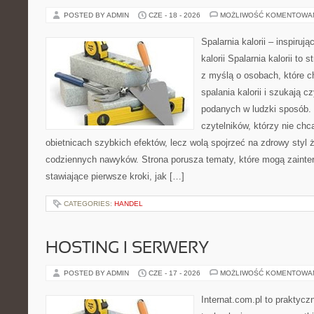
POSTED BY ADMIN
CZE - 18 - 2026
MOŻLIWOŚĆ KOMENTOWA
Spalarnia kalorii – inspiruj
kalorii Spalarnia kalorii to
z myślą o osobach, które 
spalania kalorii i szukają c
podanych w ludzki sposób. 
czytelników, którzy nie chc
obietnicach szybkich efektów, lecz wolą spojrzeć na zdrowy styl 
codziennych nawyków. Strona porusza tematy, które mogą zaint
stawiające pierwsze kroki, jak […]
CATEGORIES:
HANDEL
HOSTING I SERWERY
POSTED BY ADMIN
CZE - 17 - 2026
MOŻLIWOŚĆ KOMENTOWA
Internat.com.pl to praktyc