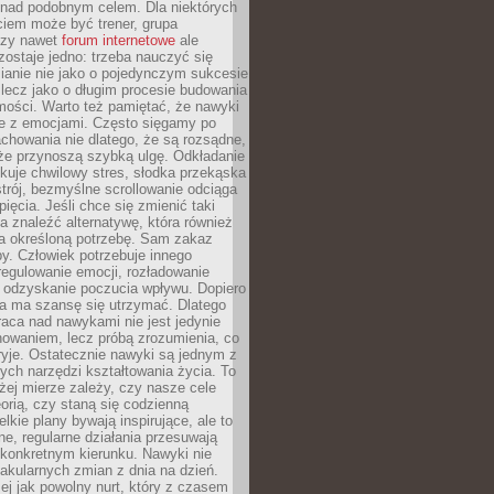
 nad podobnym celem. Dla niektórych
ciem może być trener, grupa
czy nawet
forum internetowe
ale
ostaje jedno: trzeba nauczyć się
ianie nie jako o pojedynczym sukcesie
 lecz jako o długim procesie budowania
mości. Warto też pamiętać, że nawyki
e z emocjami. Często sięgamy po
chowania nie dlatego, że są rozsądne,
 że przynoszą szybką ulgę. Odkładanie
kuje chwilowy stres, słodka przekąska
trój, bezmyślne scrollowanie odciąga
ięcia. Jeśli chce się zmienić taki
a znaleźć alternatywę, która również
a określoną potrzebę. Sam zakaz
y. Człowiek potrzebuje innego
egulowanie emocji, rozładowanie
y odzyskanie poczucia wpływu. Dopiero
a ma szansę się utrzymać. Dlatego
aca nad nawykami nie jest jedynie
howaniem, lecz próbą zrozumienia, co
ryje. Ostatecznie nawyki są jednym z
ych narzędzi kształtowania życia. To
żej mierze zależy, czy nasze cele
orią, czy staną się codzienną
elkie plany bywają inspirujące, ale to
ne, regularne działania przesuwają
 konkretnym kierunku. Nawyki nie
akularnych zmian z dnia na dzień.
zej jak powolny nurt, który z czasem