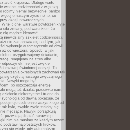
ształcić krajobraz. Dlatego warto
ię własnej codzienności z większą
o robimy niemal bezwiednie, bardzo
więcej o naszym życiu niż to, co
 przy okazji noworocznych
 W tej cichej warstwie powtórzeń kryje
a siła zmiany, pod warunkiem że
ę nią mądrze kierować.
ą niewidzialny szkielet codzienności.
dzi nie zastanawia się nad tym, jak
ści wykonuje automatycznie od chwili
 aż do wieczora. Sposób, w jaki
elefon, przygotowujemy śniadanie,
racę, reagujemy na stres albo
 odpoczynek, nie jest zwykle
żdorazowej świadomej decyzji. To
 powtarzania określonych zachowań tak
ają się częścią naszego zwyczajnego
nia. Nawyki mogą być
ńcem, bo oszczędzają energię
ale mogą też działać przeciwko nam,
ją działania niekorzystne i trudne do
 Psychologia od dawna pokazuje, że
 podejmuje codziennie wszystkiego od
tak było, zwykłe życie stałoby się
lnie męczące. Nawyki porządkują
ć, pozwalają działać sprawniej i
zięki nim nie musimy za każdym razem
od podstaw najprostszych kroków.
zyna się wtedy, gdy automatyzm