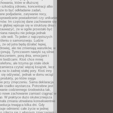
howania, które w dłuższej
 szkodzą zdrowiu, koncentracji albo
że to być odkładanie zadań,
ane podjadanie, zarywanie nocy,
sprawdzanie powiadomień czy unikanie
zmów. Im częściej dane zachowanie się
 głębiej wpisuje się w strukturę dnia i
 zauważyć, że w ogóle przestało być
iana nawyku nie polega jednak
 sile woli. To jeden z najczęstszych
śleniu o samorozwoju. Ludzie
 że od jutra będą działać lepiej,
zdrowiej, ale nie zmieniają warunków, w
cjonują. Tymczasem nawyki są silnie
toczeniem, porą dnia, emocjami i
mi bodźcami. Ktoś chce mniej
telefonu, ale trzyma go stale obok
 zamierza czytać więcej książek, lecz
 na to żadnej stałej pory. Ktoś inny
ej się odżywiać, jednak w domu wciąż
produkty, po które sięga
ie przy zmęczeniu. Sama deklaracja
ale rzadko wystarcza. Potrzebne jest
wanie codziennego środowiska tak,
ło nowe zachowanie zamiast ciągnąć w
go. W praktyce dużo skuteczniejsza
 mała zmiana utrwalana konsekwentnie
ewolucja trwająca kilka dni. Gdy
buje odmienić całe życie w jednej
bko zderza się z własnym zmęczeniem i