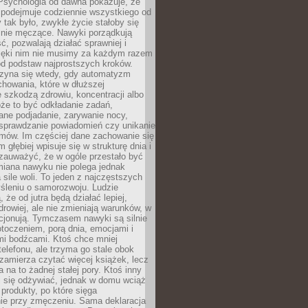
 Psychologia od dawna pokazuje, że
 podejmuje codziennie wszystkiego od
tak było, zwykłe życie stałoby się
lnie męczące. Nawyki porządkują
ć, pozwalają działać sprawniej i
zięki nim nie musimy za każdym razem
od podstaw najprostszych kroków.
zyna się wtedy, gdy automatyzm
howania, które w dłuższej
 szkodzą zdrowiu, koncentracji albo
że to być odkładanie zadań,
ane podjadanie, zarywanie nocy,
sprawdzanie powiadomień czy unikanie
zmów. Im częściej dane zachowanie się
 głębiej wpisuje się w strukturę dnia i
 zauważyć, że w ogóle przestało być
iana nawyku nie polega jednak
 sile woli. To jeden z najczęstszych
śleniu o samorozwoju. Ludzie
 że od jutra będą działać lepiej,
zdrowiej, ale nie zmieniają warunków, w
cjonują. Tymczasem nawyki są silnie
toczeniem, porą dnia, emocjami i
mi bodźcami. Ktoś chce mniej
telefonu, ale trzyma go stale obok
 zamierza czytać więcej książek, lecz
 na to żadnej stałej pory. Ktoś inny
ej się odżywiać, jednak w domu wciąż
produkty, po które sięga
ie przy zmęczeniu. Sama deklaracja