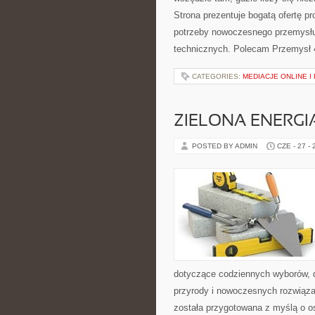
Strona prezentuje bogatą ofertę pr
potrzeby nowoczesnego przemysłu
technicznych. Polecam Przemysł 4.
CATEGORIES:
MEDIACJE ONLINE 
ZIELONA ENERGI
POSTED BY ADMIN
CZE - 27 -
dotyczące codziennych wyborów, d
przyrody i nowoczesnych rozwiąza
została przygotowana z myślą o 