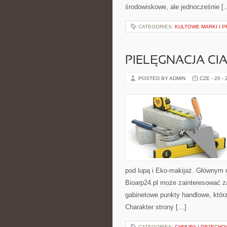
środowiskowe, ale jednocześnie [
CATEGORIES:
KULTOWE MARKI I P
PIELĘGNACJA CI
POSTED BY ADMIN
CZE - 20 -
pod lupą i Eko-makijaż. Głównym 
Bioarp24.pl może zainteresować z
gabinetowe punkty handlowe, któr
Charakter strony […]
CATEGORIES:
CHMURA I PRZECH