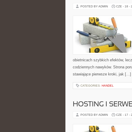
POSTED BY ADMIN
CZE - 18 -
obietnicach szybkich efektów, lec
codziennych nawyków. Strona por
stawiające pierwsze kroki, jak […]
CATEGORIES:
HANDEL
HOSTING I SERW
POSTED BY ADMIN
CZE - 17 -