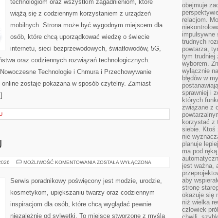
technologiom oraz wszystkim zagadnieniom, które
obejmuje zac
perspektywie
wiążą się z codziennym korzystaniem z urządzeń
relacjom. Mo
mobilnych. Strona może być wygodnym miejscem dla
niekontrolow
impulsywne 
osób, które chcą uporządkować wiedzę o świecie
trudnych ro
internetu, sieci bezprzewodowych, światłowodów, 5G,
powtarza, tym
tym trudniej
ństwa oraz codziennych rozwiązań technologicznych.
wyborem. Zm
wyłącznie na
i Nowoczesne Technologie i Chmura i Przechowywanie
błędów w my
 online zostaje pokazana w sposób czytelny. Zamiast
postanawiają,
sprawniej i 
]
których funk
związane z o
powtarzalny
U
korzystać z 
siebie. Ktoś
nie wyznacza
U
planuje lepi
ma pod ręką 
automatyczn
PORADNIK
 2026
MOŻLIWOŚĆ KOMENTOWANIA
ZOSTAŁA WYŁĄCZONA
jest ważna, 
STYLU
przeprojekto
aby wspiera
Serwis poradnikowy poświęcony jest modzie, urodzie,
stronę stare
kosmetykom, upiększaniu twarzy oraz codziennym
okazuje się
niż wielka r
inspiracjom dla osób, które chcą wyglądać pewnie
człowiek pró
niezależnie od sylwetki. To miejsce stworzone z myślą
chwili, szy