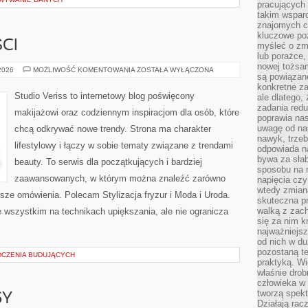
pracujących
takim wspar
znajomych 
kluczowe poz
CI
myśleć o zm
lub porażce,
nowej tożsa
TRENDY
 2026
MOŻLIWOŚĆ KOMENTOWANIA
ZOSTAŁA WYŁĄCZONA
są powiązan
I
NOWOŚCI
konkretne za
Studio Veriss to internetowy blog poświęcony
ale dlatego,
zadania redu
makijażowi oraz codziennym inspiracjom dla osób, które
poprawia nas
uwagę od nap
chcą odkrywać nowe trendy. Strona ma charakter
nawyk, trzeb
lifestylowy i łączy w sobie tematy związane z trendami
odpowiada n
bywa za słab
beauty. To serwis dla początkujących i bardziej
sposobu na r
zaawansowanych, w którym można znaleźć zarówno
napięcia cz
wtedy zmian
rsze omówienia. Polecam Stylizacja fryzur i Moda i Uroda.
skuteczna pr
walką z zac
 wszystkim na technikach upiększania, ale nie ogranicza
się za nim k
najważniejsz
od nich w du
pozostaną te
DCZENIA BUDUJĄCYCH
praktyką. Wi
właśnie drob
człowieka w
tworzą spekt
SY
Działają rac