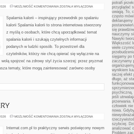
potrafi przek
ZDROWE
 2026
MOŻLIWOŚĆ KOMENTOWANIA
ZOSTAŁA WYŁĄCZONA
przyglądać s
PRZEPISY
uwagą. To, c
często mówi 
Spalarnia kalorii – inspirujący przewodnik po spalaniu
deklarujemy
kalorii Spalarnia kalorii to strona internetowa stworzony
postanowień.
się prawdziw
z myślą o osobach, które chcą uporządkować temat
nauczymy si
Nawyki tworz
spalania kalorii i szukają czytelnych informacji
Większość lu
podanych w ludzki sposób. To przestrzeń dla
wiele czynno
przebudzenia
czytelników, którzy nie chcą opierać się wyłącznie na
sięgamy po t
z wolą spojrzeć na zdrowy styl życia szerzej: przez pryzmat
zaczynamy p
organizujemy
usza tematy, które mogą zainteresować zarówno osoby
wynikiem ka
raczej efekt
długo, aż st
funkcjonowa
sprzymierze
psychiczną, 
jeśli utrwala
przerwania.
ERY
człowiek nie
nowa. Gdyby 
niewyobraża
HOSTING
 2026
MOŻLIWOŚĆ KOMENTOWANIA
ZOSTAŁA WYŁĄCZONA
rzeczywistoś
I
SERWERY
szybciej. D
Internat.com.pl to praktyczny serwis poświęcony nowym
analizować 
Problem zac