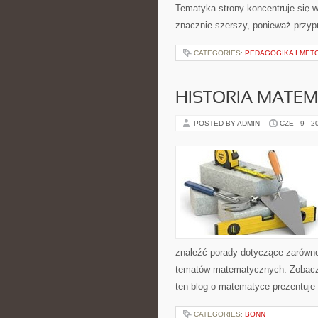
Tematyka strony koncentruje się w
znacznie szerszy, ponieważ przyp
CATEGORIES:
PEDAGOGIKA I MET
HISTORIA MATEM
POSTED BY ADMIN
CZE - 9 - 2
znaleźć porady dotyczące zarówn
tematów matematycznych. Zobacz
ten blog o matematyce prezentuje
CATEGORIES:
BONN