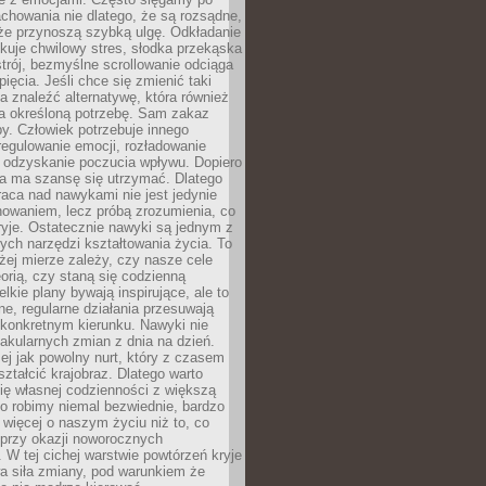
chowania nie dlatego, że są rozsądne,
 że przynoszą szybką ulgę. Odkładanie
kuje chwilowy stres, słodka przekąska
trój, bezmyślne scrollowanie odciąga
ięcia. Jeśli chce się zmienić taki
a znaleźć alternatywę, która również
a określoną potrzebę. Sam zakaz
y. Człowiek potrzebuje innego
egulowanie emocji, rozładowanie
y odzyskanie poczucia wpływu. Dopiero
a ma szansę się utrzymać. Dlatego
aca nad nawykami nie jest jedynie
howaniem, lecz próbą zrozumienia, co
ryje. Ostatecznie nawyki są jednym z
ych narzędzi kształtowania życia. To
żej mierze zależy, czy nasze cele
orią, czy staną się codzienną
elkie plany bywają inspirujące, ale to
ne, regularne działania przesuwają
 konkretnym kierunku. Nawyki nie
akularnych zmian z dnia na dzień.
zej jak powolny nurt, który z czasem
ształcić krajobraz. Dlatego warto
ię własnej codzienności z większą
o robimy niemal bezwiednie, bardzo
więcej o naszym życiu niż to, co
 przy okazji noworocznych
 W tej cichej warstwie powtórzeń kryje
a siła zmiany, pod warunkiem że