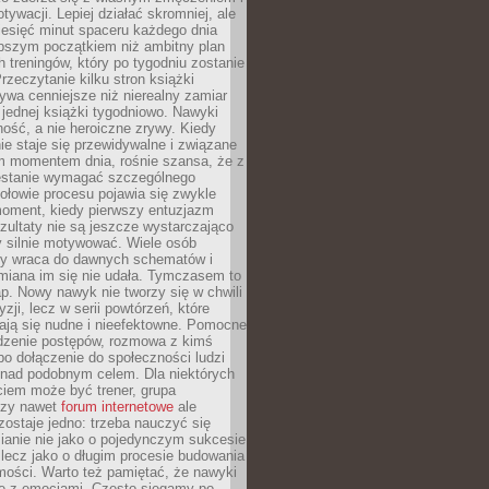
ywacji. Lepiej działać skromniej, ale
ziesięć minut spaceru każdego dnia
pszym początkiem niż ambitny plan
 treningów, który po tygodniu zostanie
rzeczytanie kilku stron książki
ywa cenniejsze niż nierealny zamiar
 jednej książki tygodniowo. Nawyki
rność, a nie heroiczne zrywy. Kiedy
ie staje się przewidywalne i związane
m momentem dnia, rośnie szansa, że z
stanie wymagać szczególnego
ołowie procesu pojawia się zwykle
moment, kiedy pierwszy entuzjazm
zultaty nie są jeszcze wystarczająco
y silnie motywować. Wiele osób
dy wraca do dawnych schematów i
miana im się nie udała. Tymczasem to
ap. Nowy nawyk nie tworzy się w chwili
zji, lecz w serii powtórzeń, które
ją się nudne i nieefektowne. Pomocne
edzenie postępów, rozmowa z kimś
o dołączenie do społeczności ludzi
 nad podobnym celem. Dla niektórych
ciem może być trener, grupa
czy nawet
forum internetowe
ale
ostaje jedno: trzeba nauczyć się
ianie nie jako o pojedynczym sukcesie
 lecz jako o długim procesie budowania
mości. Warto też pamiętać, że nawyki
e z emocjami. Często sięgamy po