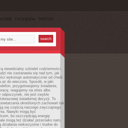
SCRIBE
FACEBOOK
TWITTER
ą niewidzialny szkielet codzienności.
dzi nie zastanawia się nad tym, jak
ści wykonuje automatycznie od chwili
 aż do wieczora. Sposób, w jaki
elefon, przygotowujemy śniadanie,
racę, reagujemy na stres albo
 odpoczynek, nie jest zwykle
żdorazowej świadomej decyzji. To
 powtarzania określonych zachowań tak
ają się częścią naszego zwyczajnego
nia. Nawyki mogą być
ńcem, bo oszczędzają energię
ale mogą też działać przeciwko nam,
ją działania niekorzystne i trudne do