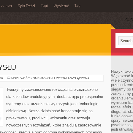
Jemen
Tagi
Tagi
Spis Treści
Wybierać
SUB
YSŁU
Nawyki tworz
Większość lu
HISTORIA
026
MOŻLIWOŚĆ KOMENTOWANIA
ZOSTAŁA WYŁĄCZONA
wiele czynno
PRZEMYSŁU
przebudzenia
sięgamy po t
Tworzymy zaawansowane rozwiązania przeznaczone
zaczynamy p
dla zakładów produkcyjnych, dostarczając profesjonalne
organizujemy
wynikiem ka
systemy oraz urządzenia wykorzystujące technologię
raczej efekt
ciśnieniową. Nasza działalność koncentruje się na
długo, aż st
funkcjonowa
projektowaniu, produkcji, wdrażaniu oraz rozwoju
sprzymierze
psychiczną, 
nowoczesnych rozwiązań, które znajdują zastosowanie
jeśli utrwala
ezawodność, precyzja oraz ochrona wykonywanych procesów.