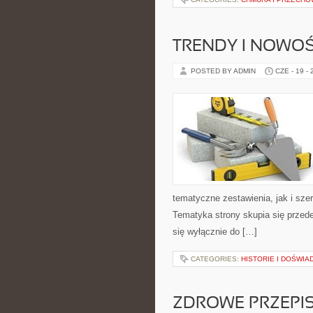
TRENDY I NOWOŚ
POSTED BY ADMIN
CZE - 19 -
tematyczne zestawienia, jak i sze
Tematyka strony skupia się przede
się wyłącznie do […]
CATEGORIES:
HISTORIE I DOŚWIA
ZDROWE PRZEPI