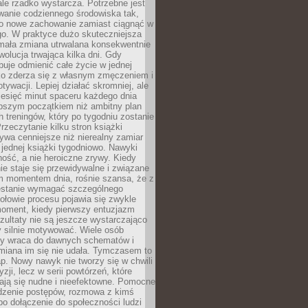
ale rzadko wystarcza. Potrzebne jest
wanie codziennego środowiska tak,
ło nowe zachowanie zamiast ciągnąć w
go. W praktyce dużo skuteczniejsza
 mała zmiana utrwalana konsekwentnie
ewolucja trwająca kilka dni. Gdy
buje odmienić całe życie w jednej
bko zderza się z własnym zmęczeniem i
ywacji. Lepiej działać skromniej, ale
ziesięć minut spaceru każdego dnia
pszym początkiem niż ambitny plan
 treningów, który po tygodniu zostanie
rzeczytanie kilku stron książki
ywa cenniejsze niż nierealny zamiar
 jednej książki tygodniowo. Nawyki
rność, a nie heroiczne zrywy. Kiedy
ie staje się przewidywalne i związane
m momentem dnia, rośnie szansa, że z
stanie wymagać szczególnego
ołowie procesu pojawia się zwykle
moment, kiedy pierwszy entuzjazm
zultaty nie są jeszcze wystarczająco
y silnie motywować. Wiele osób
dy wraca do dawnych schematów i
miana im się nie udała. Tymczasem to
ap. Nowy nawyk nie tworzy się w chwili
zji, lecz w serii powtórzeń, które
ją się nudne i nieefektowne. Pomocne
edzenie postępów, rozmowa z kimś
o dołączenie do społeczności ludzi