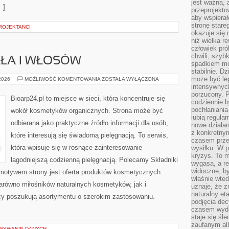
jest ważna, 
…]
przeprojekto
aby wspiera
stronę stare
ROJEKTANCI
okazuje się
niż wielka r
człowiek pró
chwili, szy
AŁA I WŁOSÓW
spadkiem mot
stabilnie. D
może być le
PIELĘGNACJA
 2026
MOŻLIWOŚĆ KOMENTOWANIA
ZOSTAŁA WYŁĄCZONA
CIAŁA
intensywnych
I
porzucony. P
WŁOSÓW
Bioarp24.pl to miejsce w sieci, która koncentruje się
codziennie b
pochłaniania
wokół kosmetyków organicznych. Strona może być
lubią regula
odbierana jako praktyczne źródło informacji dla osób,
nowe działan
z konkretny
które interesują się świadomą pielęgnacją. To serwis,
czasem prze
która wpisuje się w rosnące zainteresowanie
wysiłku. W p
kryzys. To 
łagodniejszą codzienną pielęgnacją. Polecamy Składniki
wygasa, a re
widoczne, b
motywem strony jest oferta produktów kosmetycznych.
właśnie wte
arówno miłośników naturalnych kosmetyków, jak i
uznaje, że z
naturalny et
zy poszukują asortymentu o szerokim zastosowaniu.
podjęcia decy
czasem wyda
staje się śl
zaufanym alb
OWYWANIE DANYCH