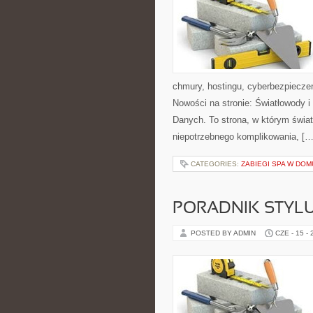
chmury, hostingu, cyberbezpiecze
Nowości na stronie: Światłowody 
Danych. To strona, w którym świat
niepotrzebnego komplikowania, […
CATEGORIES:
ZABIEGI SPA W DOM
PORADNIK STYL
POSTED BY ADMIN
CZE - 15 -