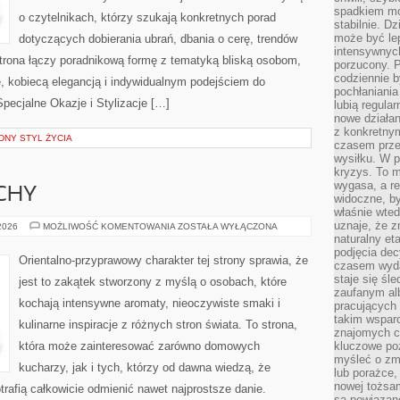
spadkiem mot
o czytelnikach, którzy szukają konkretnych porad
stabilnie. D
może być le
dotyczących dobierania ubrań, dbania o cerę, trendów
intensywnych
rona łączy poradnikową formę z tematyką bliską osobom,
porzucony. P
codziennie b
ze, kobiecą elegancją i indywidualnym podejściem do
pochłaniania
pecjalne Okazje i Stylizacje […]
lubią regula
nowe działan
z konkretny
NY STYL ŻYCIA
czasem prze
wysiłku. W p
kryzys. To 
wygasa, a re
CHY
widoczne, b
właśnie wte
uznaje, że z
PERFUMY
 2026
MOŻLIWOŚĆ KOMENTOWANIA
ZOSTAŁA WYŁĄCZONA
I
naturalny et
ZAPACHY
podjęcia decy
Orientalno-przyprawowy charakter tej strony sprawia, że
czasem wyda
staje się śl
jest to zakątek stworzony z myślą o osobach, które
zaufanym alb
kochają intensywne aromaty, nieoczywiste smaki i
pracujących
takim wspar
kulinarne inspiracje z różnych stron świata. To strona,
znajomych 
która może zainteresować zarówno domowych
kluczowe poz
myśleć o zm
kucharzy, jak i tych, którzy od dawna wiedzą, że
lub porażce,
nowej tożsa
rafią całkowicie odmienić nawet najprostsze danie.
są powiązan