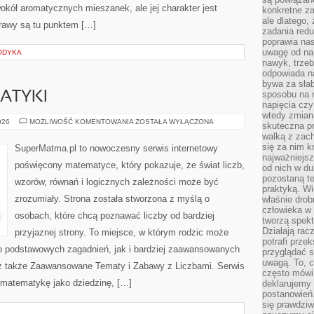
okół aromatycznych mieszanek, ale jej charakter jest
konkretne za
ale dlatego,
rawy są tu punktem […]
zadania redu
poprawia nas
uwagę od nap
ODYKA
nawyk, trzeb
odpowiada n
bywa za słab
sposobu na r
ATYKI
napięcia cz
wtedy zmian
HISTORIA
026
MOŻLIWOŚĆ KOMENTOWANIA
ZOSTAŁA WYŁĄCZONA
skuteczna pr
MATEMATYKI
walką z zac
się za nim k
SuperMatma.pl to nowoczesny serwis internetowy
najważniejsz
poświęcony matematyce, który pokazuje, że świat liczb,
od nich w du
pozostaną te
wzorów, równań i logicznych zależności może być
praktyką. Wi
zrozumiały. Strona została stworzona z myślą o
właśnie drob
człowieka w
osobach, które chcą poznawać liczby od bardziej
tworzą spekt
Działają rac
przyjaznej strony. To miejsce, w którym rodzic może
potrafi przek
o podstawowych zagadnień, jak i bardziej zaawansowanych
przyglądać s
uwagą. To, c
 także Zaawansowane Tematy i Zabawy z Liczbami. Serwis
często mówi 
 matematykę jako dziedzinę, […]
deklarujemy
postanowień.
się prawdziw