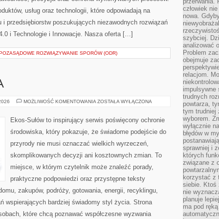
przerwania.
człowiek nie
oduktów, usług oraz technologii, które odpowiadają na
nowa. Gdyby 
 i przedsiębiorstw poszukujących niezawodnych rozwiązań
niewyobraża
rzeczywistoś
0 i Technologie i Innowacje. Nasza oferta […]
szybciej. D
analizować 
Problem zac
I POZASĄDOWE ROZWIĄZYWANIE SPORÓW (ODR)
obejmuje zac
perspektywie
relacjom. Mo
niekontrolow
A
impulsywne 
trudnych ro
ZIELONA
 2026
MOŻLIWOŚĆ KOMENTOWANIA
ZOSTAŁA WYŁĄCZONA
powtarza, tym
ENERGIA
tym trudniej
wyborem. Zm
Ekos-Sułów to inspirujący serwis poświęcony ochronie
wyłącznie na
środowiska, który pokazuje, że świadome podejście do
błędów w my
postanawiają,
przyrody nie musi oznaczać wielkich wyrzeczeń,
sprawniej i 
skomplikowanych decyzji ani kosztownych zmian. To
których funk
związane z o
miejsce, w którym czytelnik może znaleźć porady,
powtarzalny
korzystać z 
praktyczne podpowiedzi oraz przystępne teksty
siebie. Ktoś
omu, zakupów, podróży, gotowania, energii, recyklingu,
nie wyznacza
planuje lepi
ń wspierających bardziej świadomy styl życia. Strona
ma pod ręką 
osobach, które chcą poznawać współczesne wyzwania
automatyczn