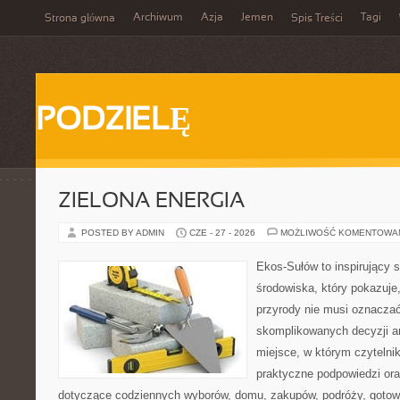
Archiwum
Azja
Jemen
Tagi
Strona główna
Spis Treści
PODZIELĘ
ZIELONA ENERGIA
POSTED BY ADMIN
CZE - 27 - 2026
MOŻLIWOŚĆ KOMENTOWA
Ekos-Sułów to inspirujący 
środowiska, który pokazuje
przyrody nie musi oznaczać
skomplikowanych decyzji a
miejsce, w którym czytelni
praktyczne podpowiedzi ora
dotyczące codziennych wyborów, domu, zakupów, podróży, gotowan