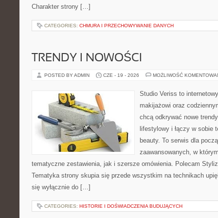
Charakter strony […]
CATEGORIES:
CHMURA I PRZECHOWYWANIE DANYCH
TRENDY I NOWOŚCI
POSTED BY ADMIN
CZE - 19 - 2026
MOŻLIWOŚĆ KOMENTOWA
Studio Veriss to internetow
makijażowi oraz codziennym
chcą odkrywać nowe trendy
lifestylowy i łączy w sobie
beauty. To serwis dla począ
zaawansowanych, w którym
tematyczne zestawienia, jak i szersze omówienia. Polecam Styliza
Tematyka strony skupia się przede wszystkim na technikach upięk
się wyłącznie do […]
CATEGORIES:
HISTORIE I DOŚWIADCZENIA BUDUJĄCYCH