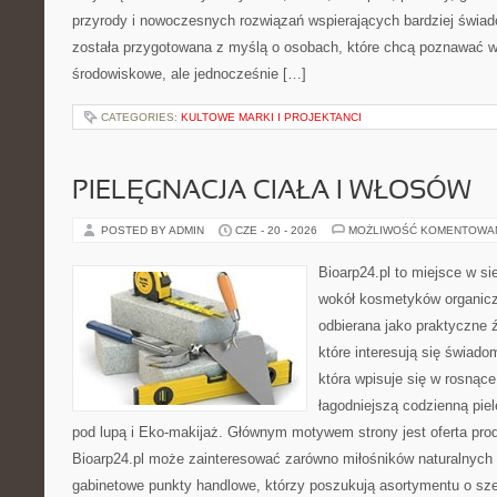
przyrody i nowoczesnych rozwiązań wspierających bardziej świad
została przygotowana z myślą o osobach, które chcą poznawać 
środowiskowe, ale jednocześnie […]
CATEGORIES:
KULTOWE MARKI I PROJEKTANCI
PIELĘGNACJA CIAŁA I WŁOSÓW
POSTED BY ADMIN
CZE - 20 - 2026
MOŻLIWOŚĆ KOMENTOWA
Bioarp24.pl to miejsce w sie
wokół kosmetyków organic
odbierana jako praktyczne ź
które interesują się świado
która wpisuje się w rosnąc
łagodniejszą codzienną pie
pod lupą i Eko-makijaż. Głównym motywem strony jest oferta pr
Bioarp24.pl może zainteresować zarówno miłośników naturalnych 
gabinetowe punkty handlowe, którzy poszukują asortymentu o sz