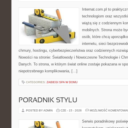
Internat.com.pl to praktyc
technologiom oraz wszystk
wiążą się z codziennym ko
mobilnych. Strona może b
osób, które chcą uporządk
internetu, sieci bezprzewo
chmury, hostingu, cyberbezpieczeństwa oraz codziennych rozwią
Nowości na stronie: Światłowody i Nowoczesne Technologie i Ch
Danych. To strona, w którym świat online zostaje pokazana w sp
niepotrzebnego komplikowania, […]
CATEGORIES:
ZABIEGI SPA W DOMU
PORADNIK STYLU
POSTED BY ADMIN
CZE - 15 - 2026
MOŻLIWOŚĆ KOMENTOWA
Serwis poradnikowy poświęc