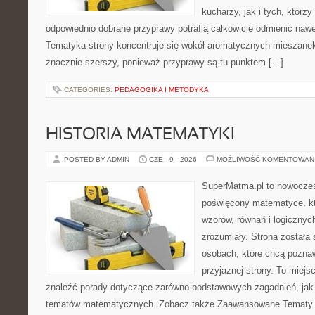
kucharzy, jak i tych, którz
odpowiednio dobrane przyprawy potrafią całkowicie odmienić nawe
Tematyka strony koncentruje się wokół aromatycznych mieszanek, 
znacznie szerszy, ponieważ przyprawy są tu punktem […]
CATEGORIES:
PEDAGOGIKA I METODYKA
HISTORIA MATEMATYKI
POSTED BY ADMIN
CZE - 9 - 2026
MOŻLIWOŚĆ KOMENTOWAN
SuperMatma.pl to nowoczes
poświęcony matematyce, któ
wzorów, równań i logicznyc
zrozumiały. Strona została
osobach, które chcą poznaw
przyjaznej strony. To miej
znaleźć porady dotyczące zarówno podstawowych zagadnień, jak
tematów matematycznych. Zobacz także Zaawansowane Tematy i