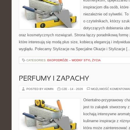
kosmetykom, upiększaniu 
inspiracjom dla osób, któr
niezależnie od sylwetki. T
o czytelnikach, którzy szu
dotyczących dobierania ubr
oraz kosmetycznych rozwiązań. Strona łączy poradnikową formę 
które interesują się modą plus size, kobiecą elegancją i indywid
wyglądu. Polecamy Stylizacje na Specjalne Okazje i Stylizacje [
CATEGORIES:
EKOPODRÓŻE – WODNY STYL ŻYCIA
PERFUMY I ZAPACHY
POSTED BY ADMIN
CZE - 14 - 2026
MOŻLIWOŚĆ KOMENTOWA
Orientalno-przyprawowy char
jest to zakątek stworzony 
kochają intensywne aromaty
kulinarne inspiracje z różny
która może zainteresować