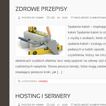
ZDROWE PRZEPISY
POSTED BY ADMIN
CZE - 18 - 2026
MOŻLIWOŚĆ KOMENTOWA
Spalarnia kalorii – inspiruj
kalorii Spalarnia kalorii to
z myślą o osobach, które 
spalania kalorii i szukają c
podanych w ludzki sposób. 
czytelników, którzy nie chc
obietnicach szybkich efektów, lecz wolą spojrzeć na zdrowy styl 
codziennych nawyków. Strona porusza tematy, które mogą zaint
stawiające pierwsze kroki, jak […]
CATEGORIES:
HANDEL
HOSTING I SERWERY
POSTED BY ADMIN
CZE - 17 - 2026
MOŻLIWOŚĆ KOMENTOWA