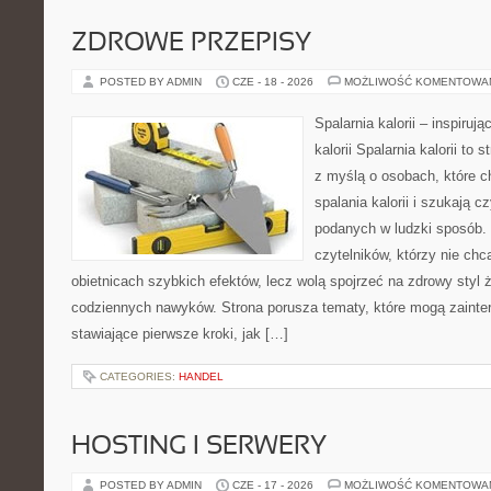
ZDROWE PRZEPISY
POSTED BY ADMIN
CZE - 18 - 2026
MOŻLIWOŚĆ KOMENTOWA
Spalarnia kalorii – inspiruj
kalorii Spalarnia kalorii to
z myślą o osobach, które 
spalania kalorii i szukają c
podanych w ludzki sposób. 
czytelników, którzy nie chc
obietnicach szybkich efektów, lecz wolą spojrzeć na zdrowy styl 
codziennych nawyków. Strona porusza tematy, które mogą zaint
stawiające pierwsze kroki, jak […]
CATEGORIES:
HANDEL
HOSTING I SERWERY
POSTED BY ADMIN
CZE - 17 - 2026
MOŻLIWOŚĆ KOMENTOWA