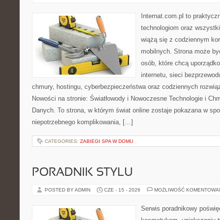
Internat.com.pl to praktyc
technologiom oraz wszystk
wiążą się z codziennym ko
mobilnych. Strona może b
osób, które chcą uporządk
internetu, sieci bezprzewo
chmury, hostingu, cyberbezpieczeństwa oraz codziennych rozwią
Nowości na stronie: Światłowody i Nowoczesne Technologie i Ch
Danych. To strona, w którym świat online zostaje pokazana w sp
niepotrzebnego komplikowania, […]
CATEGORIES:
ZABIEGI SPA W DOMU
PORADNIK STYLU
POSTED BY ADMIN
CZE - 15 - 2026
MOŻLIWOŚĆ KOMENTOWA
Serwis poradnikowy poświęc