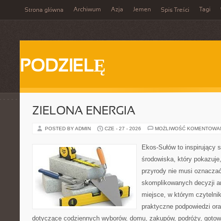
Archiwum
Azja
Jemen
Tagi
Strona główna
Spis Treści
PODZIELĘ
ZIELONA ENERGIA
POSTED BY ADMIN
CZE - 27 - 2026
MOŻLIWOŚĆ KOMENTOWA
Ekos-Sułów to inspirujący 
środowiska, który pokazuje
przyrody nie musi oznaczać
skomplikowanych decyzji a
miejsce, w którym czytelni
praktyczne podpowiedzi ora
dotyczące codziennych wyborów, domu, zakupów, podróży, gotowan