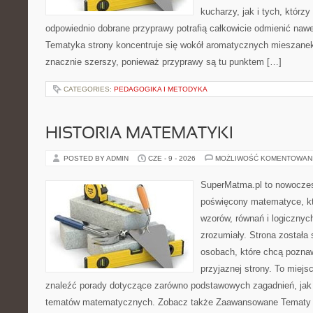
kucharzy, jak i tych, którz
odpowiednio dobrane przyprawy potrafią całkowicie odmienić nawe
Tematyka strony koncentruje się wokół aromatycznych mieszanek, 
znacznie szerszy, ponieważ przyprawy są tu punktem […]
CATEGORIES:
PEDAGOGIKA I METODYKA
HISTORIA MATEMATYKI
POSTED BY ADMIN
CZE - 9 - 2026
MOŻLIWOŚĆ KOMENTOWAN
SuperMatma.pl to nowoczes
poświęcony matematyce, któ
wzorów, równań i logicznyc
zrozumiały. Strona została
osobach, które chcą poznaw
przyjaznej strony. To miej
znaleźć porady dotyczące zarówno podstawowych zagadnień, jak
tematów matematycznych. Zobacz także Zaawansowane Tematy i