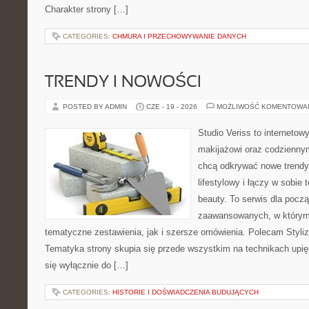
Charakter strony […]
CATEGORIES:
CHMURA I PRZECHOWYWANIE DANYCH
TRENDY I NOWOŚCI
POSTED BY ADMIN
CZE - 19 - 2026
MOŻLIWOŚĆ KOMENTOWA
Studio Veriss to internetow
makijażowi oraz codziennym
chcą odkrywać nowe trendy
lifestylowy i łączy w sobie
beauty. To serwis dla począ
zaawansowanych, w którym
tematyczne zestawienia, jak i szersze omówienia. Polecam Styliza
Tematyka strony skupia się przede wszystkim na technikach upięk
się wyłącznie do […]
CATEGORIES:
HISTORIE I DOŚWIADCZENIA BUDUJĄCYCH