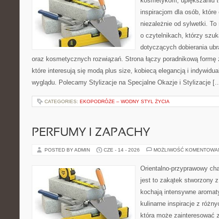
kosmetykom, upiększaniu 
inspiracjom dla osób, któr
niezależnie od sylwetki. T
o czytelnikach, którzy szu
dotyczących dobierania ubr
oraz kosmetycznych rozwiązań. Strona łączy poradnikową formę 
które interesują się modą plus size, kobiecą elegancją i indywid
wyglądu. Polecamy Stylizacje na Specjalne Okazje i Stylizacje [
CATEGORIES:
EKOPODRÓŻE – WODNY STYL ŻYCIA
PERFUMY I ZAPACHY
POSTED BY ADMIN
CZE - 14 - 2026
MOŻLIWOŚĆ KOMENTOWA
Orientalno-przyprawowy char
jest to zakątek stworzony 
kochają intensywne aromaty
kulinarne inspiracje z różny
która może zainteresować