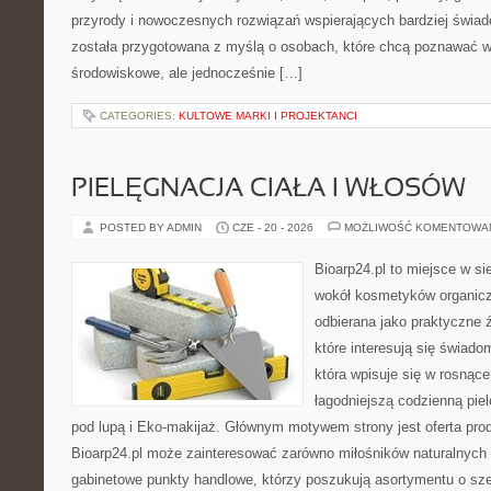
przyrody i nowoczesnych rozwiązań wspierających bardziej świad
została przygotowana z myślą o osobach, które chcą poznawać 
środowiskowe, ale jednocześnie […]
CATEGORIES:
KULTOWE MARKI I PROJEKTANCI
PIELĘGNACJA CIAŁA I WŁOSÓW
POSTED BY ADMIN
CZE - 20 - 2026
MOŻLIWOŚĆ KOMENTOWA
Bioarp24.pl to miejsce w sie
wokół kosmetyków organic
odbierana jako praktyczne ź
które interesują się świado
która wpisuje się w rosnąc
łagodniejszą codzienną pie
pod lupą i Eko-makijaż. Głównym motywem strony jest oferta pr
Bioarp24.pl może zainteresować zarówno miłośników naturalnych 
gabinetowe punkty handlowe, którzy poszukują asortymentu o sz