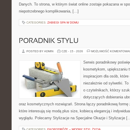
Danych. To strona, w którym świat online zostaje pokazana w sp
niepotrzebnego komplikowania, […]
CATEGORIES:
ZABIEGI SPA W DOMU
PORADNIK STYLU
POSTED BY ADMIN
CZE - 15 - 2026
MOŻLIWOŚĆ KOMENTOWA
Serwis poradnikowy poświęc
kosmetykom, upiększaniu 
inspiracjom dla osób, któr
niezależnie od sylwetki. T
o czytelnikach, którzy szu
dotyczących dobierania ubr
oraz kosmetycznych rozwiązań. Strona łączy poradnikową formę 
które interesują się modą plus size, kobiecą elegancją i indywid
wyglądu. Polecamy Stylizacje na Specjalne Okazje i Stylizacje [
CATEGORIES:
EKOPODRÓŻE – WODNY STYL ŻYCIA