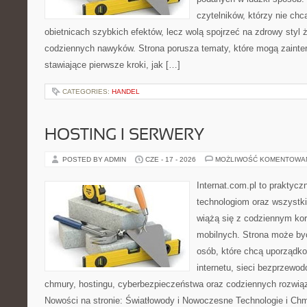
czytelników, którzy nie chc
obietnicach szybkich efektów, lecz wolą spojrzeć na zdrowy styl 
codziennych nawyków. Strona porusza tematy, które mogą zaint
stawiające pierwsze kroki, jak […]
CATEGORIES:
HANDEL
HOSTING I SERWERY
POSTED BY ADMIN
CZE - 17 - 2026
MOŻLIWOŚĆ KOMENTOWA
Internat.com.pl to praktyc
technologiom oraz wszystk
wiążą się z codziennym ko
mobilnych. Strona może b
osób, które chcą uporządk
internetu, sieci bezprzewo
chmury, hostingu, cyberbezpieczeństwa oraz codziennych rozwią
Nowości na stronie: Światłowody i Nowoczesne Technologie i Ch