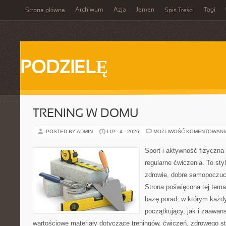
Archiwum
Azja
Jemen
Tagi
Strona główna
Spis Treści
PODZIELĘ
TRENING W DOMU
POSTED BY ADMIN
LIP - 4 - 2026
MOŻLIWOŚĆ KOMENTOWAN
Sport i aktywność fizyczna 
regularne ćwiczenia. To sty
zdrowie, dobre samopoczuci
Strona poświęcona tej tem
bazę porad, w którym każdy
początkujący, jak i zaawa
wartościowe materiały dotyczące treningów, ćwiczeń, zdrowego st