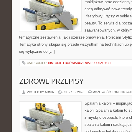
makijażowi oraz codziennym
chcą odkrywać nowe trendy
lifestylowy i łączy w sobie
beauty. To serwis dla począ
zaawansowanych, w którym
tematyczne zestawienia, jak i szersze omówienia. Polecam Styliza
Tematyka strony skupia się przede wszystkim na technikach upięk
się wyłącznie do […]
CATEGORIES:
HISTORIE I DOŚWIADCZENIA BUDUJĄCYCH
ZDROWE PRZEPISY
POSTED BY ADMIN
CZE - 18 - 2026
MOŻLIWOŚĆ KOMENTOWA
Spalarnia kalorii – inspiruj
kalorii Spalarnia kalorii to
z myślą o osobach, które 
spalania kalorii i szukają c
podanych w ludzki sposób. 