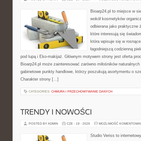
Bioarp24.pl to miejsce w sie
wokół kosmetyków organic
odbierana jako praktyczne ź
które interesują się świado
która wpisuje się w rosnąc
łagodniejszą codzienną pie
pod lupą i Eko-makijaż. Głównym motywem strony jest oferta pr
Bioarp24.pl może zainteresować zarówno miłośników naturalnych 
gabinetowe punkty handlowe, którzy poszukują asortymentu o sz
Charakter strony […]
CATEGORIES:
CHMURA I PRZECHOWYWANIE DANYCH
TRENDY I NOWOŚCI
POSTED BY ADMIN
CZE - 19 - 2026
MOŻLIWOŚĆ KOMENTOWA
Studio Veriss to internetow