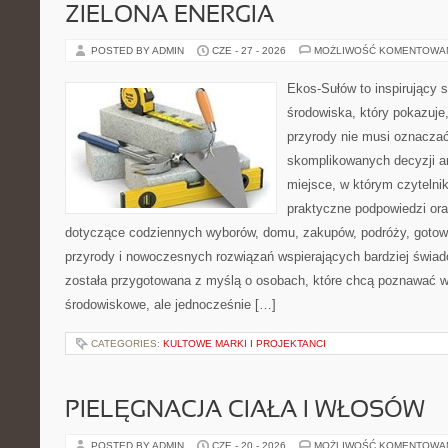
ZIELONA ENERGIA
POSTED BY ADMIN
CZE - 27 - 2026
MOŻLIWOŚĆ KOMENTOWA
Ekos-Sułów to inspirujący 
środowiska, który pokazuje
przyrody nie musi oznaczać
skomplikowanych decyzji a
miejsce, w którym czytelni
praktyczne podpowiedzi ora
dotyczące codziennych wyborów, domu, zakupów, podróży, gotowan
przyrody i nowoczesnych rozwiązań wspierających bardziej świad
została przygotowana z myślą o osobach, które chcą poznawać 
środowiskowe, ale jednocześnie […]
CATEGORIES:
KULTOWE MARKI I PROJEKTANCI
PIELĘGNACJA CIAŁA I WŁOSÓW
POSTED BY ADMIN
CZE - 20 - 2026
MOŻLIWOŚĆ KOMENTOWA