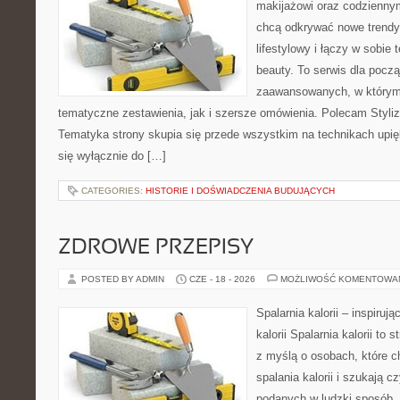
makijażowi oraz codziennym
chcą odkrywać nowe trendy
lifestylowy i łączy w sobie
beauty. To serwis dla począ
zaawansowanych, w którym
tematyczne zestawienia, jak i szersze omówienia. Polecam Styliza
Tematyka strony skupia się przede wszystkim na technikach upięk
się wyłącznie do […]
CATEGORIES:
HISTORIE I DOŚWIADCZENIA BUDUJĄCYCH
ZDROWE PRZEPISY
POSTED BY ADMIN
CZE - 18 - 2026
MOŻLIWOŚĆ KOMENTOWA
Spalarnia kalorii – inspiruj
kalorii Spalarnia kalorii to
z myślą o osobach, które 
spalania kalorii i szukają c
podanych w ludzki sposób. 