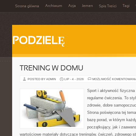
Archiwum
Azja
Jemen
Tagi
Strona główna
Spis Treści
PODZIELĘ
TRENING W DOMU
POSTED BY ADMIN
LIP - 4 - 2026
MOŻLIWOŚĆ KOMENTOWAN
Sport i aktywność fizyczna 
regularne ćwiczenia. To sty
zdrowie, dobre samopoczuci
Strona poświęcona tej tem
bazę porad, w którym każdy
początkujący, jak i zaawa
wartościowe materiały dotyczące treningów, ćwiczeń, zdrowego st