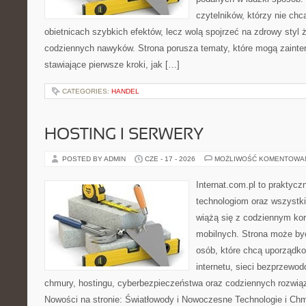
czytelników, którzy nie chc
obietnicach szybkich efektów, lecz wolą spojrzeć na zdrowy styl 
codziennych nawyków. Strona porusza tematy, które mogą zaint
stawiające pierwsze kroki, jak […]
CATEGORIES:
HANDEL
HOSTING I SERWERY
POSTED BY ADMIN
CZE - 17 - 2026
MOŻLIWOŚĆ KOMENTOWA
Internat.com.pl to praktyc
technologiom oraz wszystk
wiążą się z codziennym ko
mobilnych. Strona może b
osób, które chcą uporządk
internetu, sieci bezprzewo
chmury, hostingu, cyberbezpieczeństwa oraz codziennych rozwią
Nowości na stronie: Światłowody i Nowoczesne Technologie i Ch