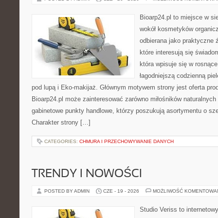
Bioarp24.pl to miejsce w sie
wokół kosmetyków organic
odbierana jako praktyczne ź
które interesują się świado
która wpisuje się w rosnąc
łagodniejszą codzienną pie
pod lupą i Eko-makijaż. Głównym motywem strony jest oferta pr
Bioarp24.pl może zainteresować zarówno miłośników naturalnych 
gabinetowe punkty handlowe, którzy poszukują asortymentu o sz
Charakter strony […]
CATEGORIES:
CHMURA I PRZECHOWYWANIE DANYCH
TRENDY I NOWOŚCI
POSTED BY ADMIN
CZE - 19 - 2026
MOŻLIWOŚĆ KOMENTOWA
Studio Veriss to internetow