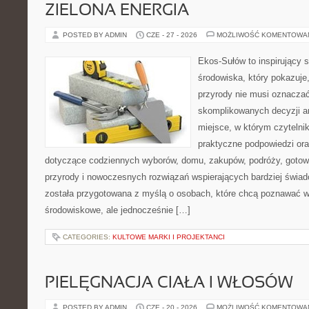
ZIELONA ENERGIA
POSTED BY ADMIN
CZE - 27 - 2026
MOŻLIWOŚĆ KOMENTOWA
Ekos-Sułów to inspirujący 
środowiska, który pokazuje
przyrody nie musi oznaczać
skomplikowanych decyzji a
miejsce, w którym czytelni
praktyczne podpowiedzi ora
dotyczące codziennych wyborów, domu, zakupów, podróży, gotowan
przyrody i nowoczesnych rozwiązań wspierających bardziej świad
została przygotowana z myślą o osobach, które chcą poznawać 
środowiskowe, ale jednocześnie […]
CATEGORIES:
KULTOWE MARKI I PROJEKTANCI
PIELĘGNACJA CIAŁA I WŁOSÓW
POSTED BY ADMIN
CZE - 20 - 2026
MOŻLIWOŚĆ KOMENTOWA