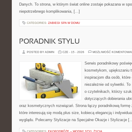
Danych. To strona, w którym świat online zostaje pokazana w sp
niepotrzebnego komplikowania, […]
CATEGORIES:
ZABIEGI SPA W DOMU
PORADNIK STYLU
POSTED BY ADMIN
CZE - 15 - 2026
MOŻLIWOŚĆ KOMENTOWA
Serwis poradnikowy poświęc
kosmetykom, upiększaniu 
inspiracjom dla osób, któr
niezależnie od sylwetki. T
o czytelnikach, którzy szu
dotyczących dobierania ubr
oraz kosmetycznych rozwiązań. Strona łączy poradnikową formę 
które interesują się modą plus size, kobiecą elegancją i indywid
wyglądu. Polecamy Stylizacje na Specjalne Okazje i Stylizacje [
CATEGORIES:
EKOPODRÓŻE – WODNY STYL ŻYCIA