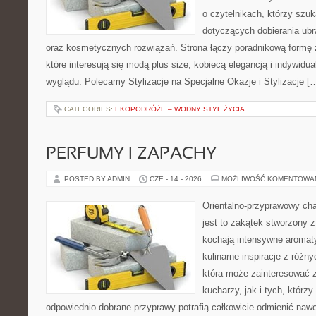
o czytelnikach, którzy szu
dotyczących dobierania ubr
oraz kosmetycznych rozwiązań. Strona łączy poradnikową formę 
które interesują się modą plus size, kobiecą elegancją i indywid
wyglądu. Polecamy Stylizacje na Specjalne Okazje i Stylizacje [
CATEGORIES:
EKOPODRÓŻE – WODNY STYL ŻYCIA
PERFUMY I ZAPACHY
POSTED BY ADMIN
CZE - 14 - 2026
MOŻLIWOŚĆ KOMENTOWA
Orientalno-przyprawowy char
jest to zakątek stworzony 
kochają intensywne aromaty
kulinarne inspiracje z różny
która może zainteresować
kucharzy, jak i tych, którz
odpowiednio dobrane przyprawy potrafią całkowicie odmienić nawe