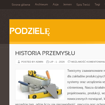
Archiwum
Azja
Jemen
Tagi
Strona główna
Spis Treści
PODZIELĘ
HISTORIA PRZEMYSŁU
POSTED BY ADMIN
LIP - 1 - 2026
MOŻLIWOŚĆ KOMENTOWAN
Tworzymy zaawansowane ro
dla zakładów produkcyjnych
systemy oraz urządzenia w
ciśnieniową. Nasza działaln
projektowaniu, produkcji, w
nowoczesnych rozwiązań, k
wszędzie tam, gdzie liczy się niezawodność, precyzja oraz och