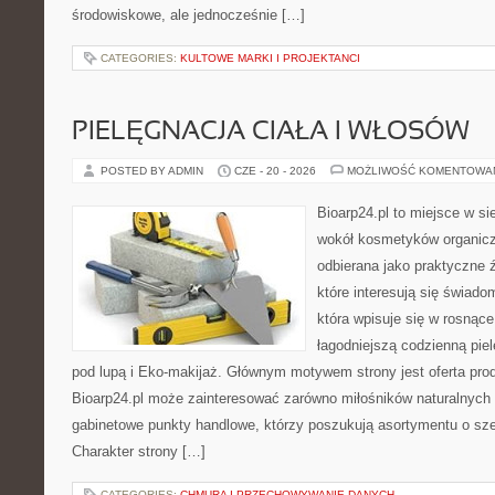
środowiskowe, ale jednocześnie […]
CATEGORIES:
KULTOWE MARKI I PROJEKTANCI
PIELĘGNACJA CIAŁA I WŁOSÓW
POSTED BY ADMIN
CZE - 20 - 2026
MOŻLIWOŚĆ KOMENTOWA
Bioarp24.pl to miejsce w sie
wokół kosmetyków organic
odbierana jako praktyczne ź
które interesują się świado
która wpisuje się w rosnąc
łagodniejszą codzienną pie
pod lupą i Eko-makijaż. Głównym motywem strony jest oferta pr
Bioarp24.pl może zainteresować zarówno miłośników naturalnych 
gabinetowe punkty handlowe, którzy poszukują asortymentu o sz
Charakter strony […]
CATEGORIES:
CHMURA I PRZECHOWYWANIE DANYCH