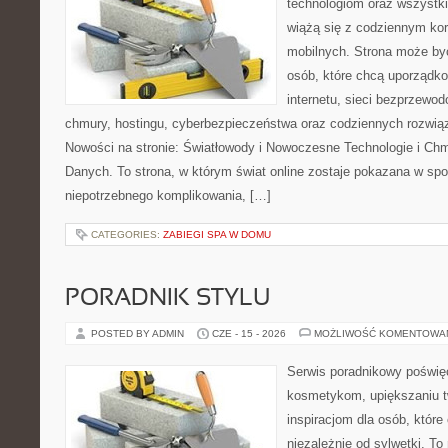
technologiom oraz wszystk
wiążą się z codziennym ko
mobilnych. Strona może b
osób, które chcą uporządk
internetu, sieci bezprzewo
chmury, hostingu, cyberbezpieczeństwa oraz codziennych rozwią
Nowości na stronie: Światłowody i Nowoczesne Technologie i Ch
Danych. To strona, w którym świat online zostaje pokazana w sp
niepotrzebnego komplikowania, […]
CATEGORIES:
ZABIEGI SPA W DOMU
PORADNIK STYLU
POSTED BY ADMIN
CZE - 15 - 2026
MOŻLIWOŚĆ KOMENTOWA
Serwis poradnikowy poświęc
kosmetykom, upiększaniu 
inspiracjom dla osób, któr
niezależnie od sylwetki. T