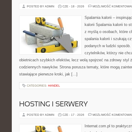
POSTED BY ADMIN
CZE - 18 - 2026
MOŻLIWOŚĆ KOMENTOWA
Spalarnia kalorii – inspiruj
kalorii Spalarnia kalorii to
z myślą o osobach, które 
spalania kalorii i szukają c
podanych w ludzki sposób. 
czytelników, którzy nie chc
obietnicach szybkich efektów, lecz wolą spojrzeć na zdrowy styl 
codziennych nawyków. Strona porusza tematy, które mogą zaint
stawiające pierwsze kroki, jak […]
CATEGORIES:
HANDEL
HOSTING I SERWERY
POSTED BY ADMIN
CZE - 17 - 2026
MOŻLIWOŚĆ KOMENTOWA
Internat.com.pl to praktyc