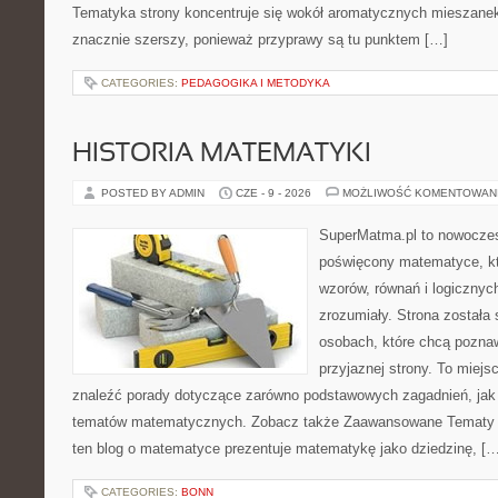
Tematyka strony koncentruje się wokół aromatycznych mieszanek, 
znacznie szerszy, ponieważ przyprawy są tu punktem […]
CATEGORIES:
PEDAGOGIKA I METODYKA
HISTORIA MATEMATYKI
POSTED BY ADMIN
CZE - 9 - 2026
MOŻLIWOŚĆ KOMENTOWAN
SuperMatma.pl to nowoczes
poświęcony matematyce, któ
wzorów, równań i logicznyc
zrozumiały. Strona została
osobach, które chcą poznaw
przyjaznej strony. To miej
znaleźć porady dotyczące zarówno podstawowych zagadnień, jak
tematów matematycznych. Zobacz także Zaawansowane Tematy i
ten blog o matematyce prezentuje matematykę jako dziedzinę, […
CATEGORIES:
BONN