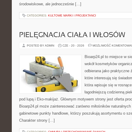
środowiskowe, ale jednocześnie […]
CATEGORIES:
KULTOWE MARKI I PROJEKTANCI
PIELĘGNACJA CIAŁA I WŁOSÓW
POSTED BY ADMIN
CZE - 20 - 2026
MOŻLIWOŚĆ KOMENTOWA
Bioarp24.pl to miejsce w sie
wokół kosmetyków organic
odbierana jako praktyczne ź
które interesują się świado
która wpisuje się w rosnąc
łagodniejszą codzienną pie
pod lupą i Eko-makijaż. Głównym motywem strony jest oferta pr
Bioarp24.pl może zainteresować zarówno miłośników naturalnych 
gabinetowe punkty handlowe, którzy poszukują asortymentu o sz
Charakter strony […]
CATEGORIES:
CHMURA I PRZECHOWYWANIE DANYCH