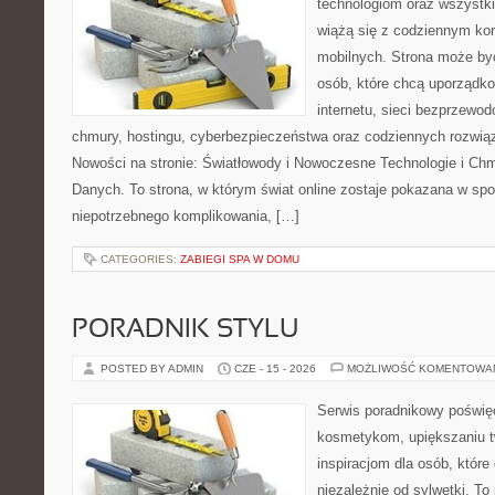
technologiom oraz wszystk
wiążą się z codziennym ko
mobilnych. Strona może b
osób, które chcą uporządk
internetu, sieci bezprzewo
chmury, hostingu, cyberbezpieczeństwa oraz codziennych rozwią
Nowości na stronie: Światłowody i Nowoczesne Technologie i Ch
Danych. To strona, w którym świat online zostaje pokazana w sp
niepotrzebnego komplikowania, […]
CATEGORIES:
ZABIEGI SPA W DOMU
PORADNIK STYLU
POSTED BY ADMIN
CZE - 15 - 2026
MOŻLIWOŚĆ KOMENTOWA
Serwis poradnikowy poświęc
kosmetykom, upiększaniu 
inspiracjom dla osób, któr
niezależnie od sylwetki. T