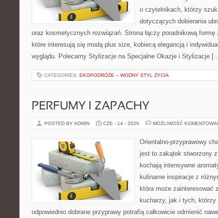
o czytelnikach, którzy szu
dotyczących dobierania ubr
oraz kosmetycznych rozwiązań. Strona łączy poradnikową formę 
które interesują się modą plus size, kobiecą elegancją i indywid
wyglądu. Polecamy Stylizacje na Specjalne Okazje i Stylizacje [
CATEGORIES:
EKOPODRÓŻE – WODNY STYL ŻYCIA
PERFUMY I ZAPACHY
POSTED BY ADMIN
CZE - 14 - 2026
MOŻLIWOŚĆ KOMENTOWA
Orientalno-przyprawowy char
jest to zakątek stworzony 
kochają intensywne aromaty
kulinarne inspiracje z różny
która może zainteresować
kucharzy, jak i tych, którz
odpowiednio dobrane przyprawy potrafią całkowicie odmienić nawe