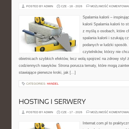
POSTED BY ADMIN
CZE - 18 - 2026
MOŻLIWOŚĆ KOMENTOWA
Spalarnia kalorii – inspiruj
kalorii Spalarnia kalorii to
z myślą o osobach, które 
spalania kalorii i szukają c
podanych w ludzki sposób. 
czytelników, którzy nie chc
obietnicach szybkich efektów, lecz wolą spojrzeć na zdrowy styl 
codziennych nawyków. Strona porusza tematy, które mogą zaint
stawiające pierwsze kroki, jak […]
CATEGORIES:
HANDEL
HOSTING I SERWERY
POSTED BY ADMIN
CZE - 17 - 2026
MOŻLIWOŚĆ KOMENTOWA
Internat.com.pl to praktyc