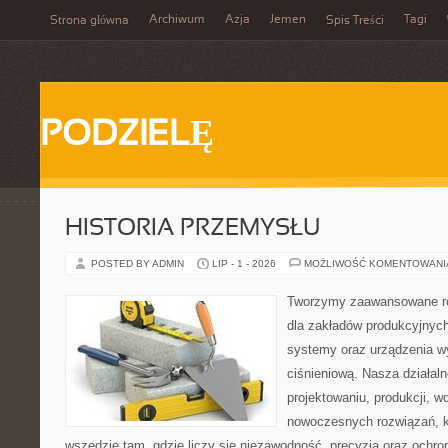
Archiwum
Azja
Jemen
Tagi
Strona główna
Spis Treści
PODZIELĘ
HISTORIA PRZEMYSŁU
POSTED BY ADMIN
LIP - 1 - 2026
MOŻLIWOŚĆ KOMENTOWAN
Tworzymy zaawansowane ro
dla zakładów produkcyjnych
systemy oraz urządzenia w
ciśnieniową. Nasza działaln
projektowaniu, produkcji, w
nowoczesnych rozwiązań, k
wszędzie tam, gdzie liczy się niezawodność, precyzja oraz och