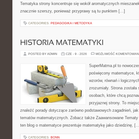
Tematyka strony koncentruje się wokół aromatycznych mieszanek, 
znacznie szerszy, ponieważ przyprawy są tu punktem […]
CATEGORIES:
PEDAGOGIKA I METODYKA
HISTORIA MATEMATYKI
POSTED BY ADMIN
CZE - 9 - 2026
MOŻLIWOŚĆ KOMENTOWAN
SuperMatma.pl to nowoczes
poświęcony matematyce, któ
wzorów, równań i logicznyc
zrozumiały. Strona została
osobach, które chcą poznaw
przyjaznej strony. To miej
znaleźć porady dotyczące zarówno podstawowych zagadnień, jak
tematów matematycznych. Zobacz także Zaawansowane Tematy i
ten blog o matematyce prezentuje matematykę jako dziedzinę, […
CATEGORIES:
BONN