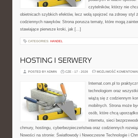
czytelników, którzy nie chc
obietnicach szybkich efektów, lecz wolą spojrzeć na zdrowy styl 
codziennych nawyków. Strona porusza tematy, które mogą zaint
stawiające pierwsze kroki, jak […]
CATEGORIES:
HANDEL
HOSTING I SERWERY
POSTED BY ADMIN
CZE - 17 - 2026
MOŻLIWOŚĆ KOMENTOWA
Internat.com.pl to praktyc
technologiom oraz wszystk
wiążą się z codziennym ko
mobilnych. Strona może b
osób, które chcą uporządk
internetu, sieci bezprzewo
chmury, hostingu, cyberbezpieczeństwa oraz codziennych rozwią
Nowości na stronie: Światłowody i Nowoczesne Technologie i Ch