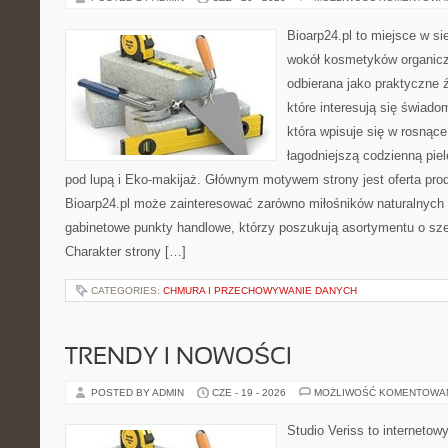
Bioarp24.pl to miejsce w sie
wokół kosmetyków organic
odbierana jako praktyczne ź
które interesują się świado
która wpisuje się w rosnąc
łagodniejszą codzienną pie
pod lupą i Eko-makijaż. Głównym motywem strony jest oferta pr
Bioarp24.pl może zainteresować zarówno miłośników naturalnych 
gabinetowe punkty handlowe, którzy poszukują asortymentu o sz
Charakter strony […]
CATEGORIES:
CHMURA I PRZECHOWYWANIE DANYCH
TRENDY I NOWOŚCI
POSTED BY ADMIN
CZE - 19 - 2026
MOŻLIWOŚĆ KOMENTOWA
Studio Veriss to internetow