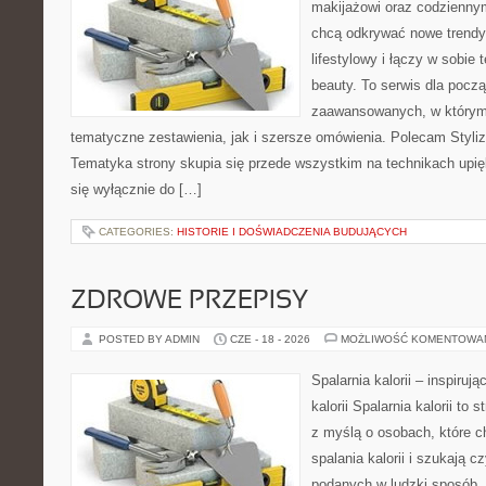
makijażowi oraz codziennym
chcą odkrywać nowe trendy
lifestylowy i łączy w sobie
beauty. To serwis dla począ
zaawansowanych, w którym
tematyczne zestawienia, jak i szersze omówienia. Polecam Styliza
Tematyka strony skupia się przede wszystkim na technikach upięk
się wyłącznie do […]
CATEGORIES:
HISTORIE I DOŚWIADCZENIA BUDUJĄCYCH
ZDROWE PRZEPISY
POSTED BY ADMIN
CZE - 18 - 2026
MOŻLIWOŚĆ KOMENTOWA
Spalarnia kalorii – inspiruj
kalorii Spalarnia kalorii to
z myślą o osobach, które 
spalania kalorii i szukają c
podanych w ludzki sposób. 