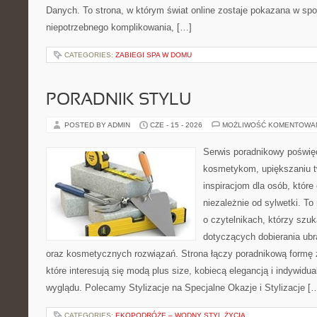
Danych. To strona, w którym świat online zostaje pokazana w sp
niepotrzebnego komplikowania, […]
CATEGORIES:
ZABIEGI SPA W DOMU
PORADNIK STYLU
POSTED BY ADMIN
CZE - 15 - 2026
MOŻLIWOŚĆ KOMENTOWA
Serwis poradnikowy poświęc
kosmetykom, upiększaniu 
inspiracjom dla osób, któr
niezależnie od sylwetki. T
o czytelnikach, którzy szu
dotyczących dobierania ubr
oraz kosmetycznych rozwiązań. Strona łączy poradnikową formę 
które interesują się modą plus size, kobiecą elegancją i indywid
wyglądu. Polecamy Stylizacje na Specjalne Okazje i Stylizacje [
CATEGORIES:
EKOPODRÓŻE – WODNY STYL ŻYCIA