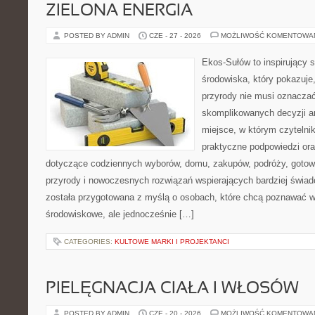
ZIELONA ENERGIA
POSTED BY ADMIN
CZE - 27 - 2026
MOŻLIWOŚĆ KOMENTOWA
Ekos-Sułów to inspirujący 
środowiska, który pokazuje
przyrody nie musi oznaczać
skomplikowanych decyzji a
miejsce, w którym czytelni
praktyczne podpowiedzi ora
dotyczące codziennych wyborów, domu, zakupów, podróży, gotowan
przyrody i nowoczesnych rozwiązań wspierających bardziej świad
została przygotowana z myślą o osobach, które chcą poznawać 
środowiskowe, ale jednocześnie […]
CATEGORIES:
KULTOWE MARKI I PROJEKTANCI
PIELĘGNACJA CIAŁA I WŁOSÓW
POSTED BY ADMIN
CZE - 20 - 2026
MOŻLIWOŚĆ KOMENTOWA