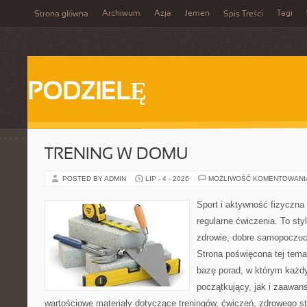
Archiwum
Azja
Jemen
Tagi
Strona główna
Spis Treści
PODZIELĘ
TRENING W DOMU
POSTED BY ADMIN
LIP - 4 - 2026
MOŻLIWOŚĆ KOMENTOWAN
Sport i aktywność fizyczna 
regularne ćwiczenia. To sty
zdrowie, dobre samopoczuci
Strona poświęcona tej tem
bazę porad, w którym każdy
początkujący, jak i zaawa
wartościowe materiały dotyczące treningów, ćwiczeń, zdrowego st