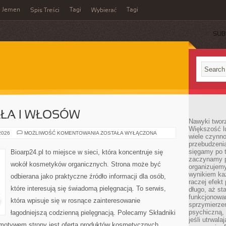
Jemen
Tagi
Tagi
Spis Treści
Wybierać
SUB
AŁA I WŁOSÓW
Nawyki tworz
Większość lu
PIELĘGNACJA
 2026
MOŻLIWOŚĆ KOMENTOWANIA
ZOSTAŁA WYŁĄCZONA
wiele czynno
CIAŁA
przebudzenia
I
WŁOSÓW
sięgamy po t
Bioarp24.pl to miejsce w sieci, która koncentruje się
zaczynamy p
wokół kosmetyków organicznych. Strona może być
organizujemy
wynikiem ka
odbierana jako praktyczne źródło informacji dla osób,
raczej efekt
które interesują się świadomą pielęgnacją. To serwis,
długo, aż st
funkcjonowa
która wpisuje się w rosnące zainteresowanie
sprzymierze
psychiczną, 
łagodniejszą codzienną pielęgnacją. Polecamy Składniki
jeśli utrwala
motywem strony jest oferta produktów kosmetycznych.