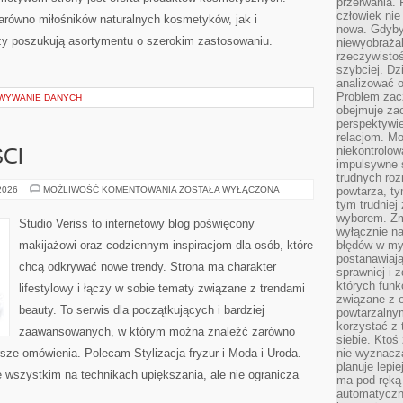
przerwania.
człowiek nie
arówno miłośników naturalnych kosmetyków, jak i
nowa. Gdyby 
zy poszukują asortymentu o szerokim zastosowaniu.
niewyobraża
rzeczywistoś
szybciej. D
analizować 
Problem zac
OWYWANIE DANYCH
obejmuje zac
perspektywie
relacjom. Mo
niekontrolow
CI
impulsywne 
trudnych ro
TRENDY
 2026
MOŻLIWOŚĆ KOMENTOWANIA
ZOSTAŁA WYŁĄCZONA
powtarza, tym
I
tym trudniej
NOWOŚCI
wyborem. Zm
Studio Veriss to internetowy blog poświęcony
wyłącznie na
makijażowi oraz codziennym inspiracjom dla osób, które
błędów w my
postanawiają,
chcą odkrywać nowe trendy. Strona ma charakter
sprawniej i 
których funk
lifestylowy i łączy w sobie tematy związane z trendami
związane z o
beauty. To serwis dla początkujących i bardziej
powtarzalny
korzystać z 
zaawansowanych, w którym można znaleźć zarówno
siebie. Ktoś
rsze omówienia. Polecam Stylizacja fryzur i Moda i Uroda.
nie wyznacza
planuje lepi
 wszystkim na technikach upiększania, ale nie ogranicza
ma pod ręką 
automatyczn