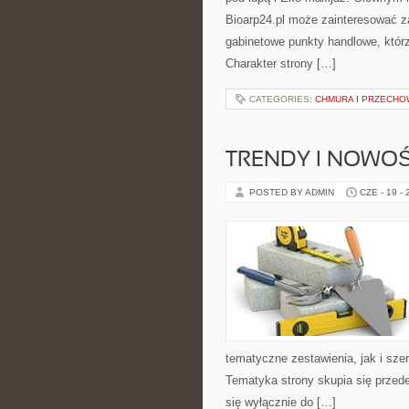
Bioarp24.pl może zainteresować z
gabinetowe punkty handlowe, któr
Charakter strony […]
CATEGORIES:
CHMURA I PRZECH
TRENDY I NOWOŚ
POSTED BY ADMIN
CZE - 19 -
tematyczne zestawienia, jak i sze
Tematyka strony skupia się przede
się wyłącznie do […]