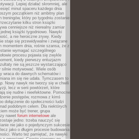
ywacji. Lepiej działać skromniej, ale
ziesięć minut spaceru każdego dnia
pszym początkiem niż ambitny plan
 treningów, który po tygodniu zostanie
rzeczytanie kilku stron książki
ywa cenniejsze niż nierealny zamiar
 jednej książki tygodniowo. Nawyki
rność, a nie heroiczne zrywy. Kiedy
ie staje się przewidywalne i związane
m momentem dnia, rośnie szansa, że z
stanie wymagać szczególnego
ołowie procesu pojawia się zwykle
moment, kiedy pierwszy entuzjazm
zultaty nie są jeszcze wystarczająco
y silnie motywować. Wiele osób
dy wraca do dawnych schematów i
miana im się nie udała. Tymczasem to
ap. Nowy nawyk nie tworzy się w chwili
zji, lecz w serii powtórzeń, które
ją się nudne i nieefektowne. Pomocne
edzenie postępów, rozmowa z kimś
o dołączenie do społeczności ludzi
 nad podobnym celem. Dla niektórych
ciem może być trener, grupa
czy nawet
forum internetowe
ale
ostaje jedno: trzeba nauczyć się
ianie nie jako o pojedynczym sukcesie
 lecz jako o długim procesie budowania
mości. Warto też pamiętać, że nawyki
e z emocjami. Często sięgamy po