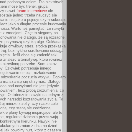
 nad podobnym celem. Dla niektórych
ciem może być trener, grupa
czy nawet
forum internetowe
ale
ostaje jedno: trzeba nauczyć się
ianie nie jako o pojedynczym sukcesie
 lecz jako o długim procesie budowania
mości. Warto też pamiętać, że nawyki
e z emocjami. Często sięgamy po
chowania nie dlatego, że są rozsądne,
 że przynoszą szybką ulgę. Odkładanie
kuje chwilowy stres, słodka przekąska
trój, bezmyślne scrollowanie odciąga
ięcia. Jeśli chce się zmienić taki
a znaleźć alternatywę, która również
a określoną potrzebę. Sam zakaz
y. Człowiek potrzebuje innego
egulowanie emocji, rozładowanie
y odzyskanie poczucia wpływu. Dopiero
a ma szansę się utrzymać. Dlatego
aca nad nawykami nie jest jedynie
howaniem, lecz próbą zrozumienia, co
ryje. Ostatecznie nawyki są jednym z
ych narzędzi kształtowania życia. To
żej mierze zależy, czy nasze cele
orią, czy staną się codzienną
elkie plany bywają inspirujące, ale to
ne, regularne działania przesuwają
 konkretnym kierunku. Nawyki nie
akularnych zmian z dnia na dzień.
zej jak powolny nurt, który z czasem