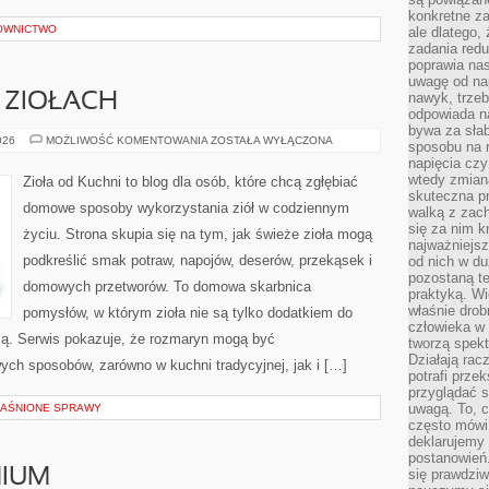
konkretne za
OWNICTWO
ale dlatego,
zadania redu
poprawia nas
uwagę od nap
nawyk, trzeb
 ZIOŁACH
odpowiada n
bywa za słab
PRZEWODNIK
026
MOŻLIWOŚĆ KOMENTOWANIA
ZOSTAŁA WYŁĄCZONA
sposobu na r
PO
napięcia cz
ZIOŁACH
wtedy zmian
Zioła od Kuchni to blog dla osób, które chcą zgłębiać
skuteczna pr
domowe sposoby wykorzystania ziół w codziennym
walką z zac
się za nim k
życiu. Strona skupia się na tym, jak świeże zioła mogą
najważniejsz
podkreślić smak potraw, napojów, deserów, przekąsek i
od nich w du
pozostaną te
domowych przetworów. To domowa skarbnica
praktyką. Wi
właśnie drob
pomysłów, w którym zioła nie są tylko dodatkiem do
człowieka w
acją. Serwis pokazuje, że rozmaryn mogą być
tworzą spekt
Działają rac
ych sposobów, zarówno w kuchni tradycyjnej, jak i […]
potrafi przek
przyglądać s
uwagą. To, c
YJAŚNIONE SPRAWY
często mówi 
deklarujemy
postanowień.
IUM
się prawdziw