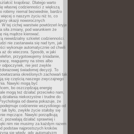
ształcić krajobraz. Dlatego warto
ię własnej codzienności z większą
o robimy niemal bezwiednie, bardzo
więcej o naszym życiu niż to, co
 przy okazji noworocznych
 W tej cichej warstwie powtórzeń kryje
a siła zmiany, pod warunkiem że
ę nią mądrze kierować.
ą niewidzialny szkielet codzienności.
dzi nie zastanawia się nad tym, jak
ści wykonuje automatycznie od chwili
 aż do wieczora. Sposób, w jaki
elefon, przygotowujemy śniadanie,
racę, reagujemy na stres albo
 odpoczynek, nie jest zwykle
żdorazowej świadomej decyzji. To
 powtarzania określonych zachowań tak
ają się częścią naszego zwyczajnego
nia. Nawyki mogą być
ńcem, bo oszczędzają energię
ale mogą też działać przeciwko nam,
ją działania niekorzystne i trudne do
 Psychologia od dawna pokazuje, że
 podejmuje codziennie wszystkiego od
tak było, zwykłe życie stałoby się
lnie męczące. Nawyki porządkują
ć, pozwalają działać sprawniej i
zięki nim nie musimy za każdym razem
od podstaw najprostszych kroków.
zyna się wtedy, gdy automatyzm