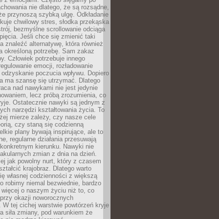
chowania nie dlatego, że są rozsądne,
 że przynoszą szybką ulgę. Odkładanie
kuje chwilowy stres, słodka przekąska
trój, bezmyślne scrollowanie odciąga
ięcia. Jeśli chce się zmienić taki
a znaleźć alternatywę, która również
a określoną potrzebę. Sam zakaz
y. Człowiek potrzebuje innego
egulowanie emocji, rozładowanie
y odzyskanie poczucia wpływu. Dopiero
a ma szansę się utrzymać. Dlatego
aca nad nawykami nie jest jedynie
howaniem, lecz próbą zrozumienia, co
ryje. Ostatecznie nawyki są jednym z
ych narzędzi kształtowania życia. To
żej mierze zależy, czy nasze cele
orią, czy staną się codzienną
elkie plany bywają inspirujące, ale to
ne, regularne działania przesuwają
 konkretnym kierunku. Nawyki nie
akularnych zmian z dnia na dzień.
zej jak powolny nurt, który z czasem
ształcić krajobraz. Dlatego warto
ię własnej codzienności z większą
o robimy niemal bezwiednie, bardzo
więcej o naszym życiu niż to, co
 przy okazji noworocznych
 W tej cichej warstwie powtórzeń kryje
a siła zmiany, pod warunkiem że