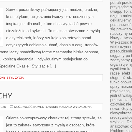
STYLU
potrafi przek
przyglądać s
Serwis poradnikowy poświęcony jest modzie, urodzie,
uwagą. To, c
często mówi 
kosmetykom, upiększaniu twarzy oraz codziennym
deklarujemy
inspiracjom dla osób, które chcą wyglądać pewnie
postanowień.
się prawdziw
niezależnie od sylwetki. To miejsce stworzone z myślą
nauczymy si
o czytelnikach, którzy szukają konkretnych porad
Nawyki tworz
Większość lu
dotyczących dobierania ubrań, dbania o cerę, trendów
wiele czynno
przebudzenia
rona łączy poradnikową formę z tematyką bliską osobom,
sięgamy po t
ze, kobiecą elegancją i indywidualnym podejściem do
zaczynamy p
organizujemy
pecjalne Okazje i Stylizacje […]
wynikiem ka
raczej efekt
długo, aż st
NY STYL ŻYCIA
funkcjonowa
sprzymierze
psychiczną, 
jeśli utrwala
CHY
przerwania.
człowiek nie
PERFUMY
 2026
MOŻLIWOŚĆ KOMENTOWANIA
ZOSTAŁA WYŁĄCZONA
nowa. Gdyby 
I
niewyobraża
ZAPACHY
rzeczywistoś
Orientalno-przyprawowy charakter tej strony sprawia, że
szybciej. D
jest to zakątek stworzony z myślą o osobach, które
analizować 
Problem zac