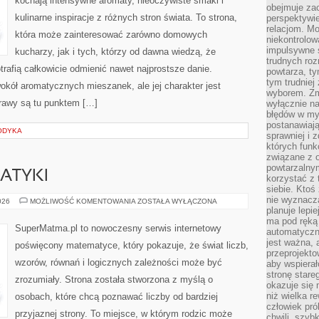
kochają intensywne aromaty, nieoczywiste smaki i
obejmuje zac
kulinarne inspiracje z różnych stron świata. To strona,
perspektywie
relacjom. Mo
która może zainteresować zarówno domowych
niekontrolow
impulsywne 
kucharzy, jak i tych, którzy od dawna wiedzą, że
trudnych ro
rafią całkowicie odmienić nawet najprostsze danie.
powtarza, tym
tym trudniej
okół aromatycznych mieszanek, ale jej charakter jest
wyborem. Zm
rawy są tu punktem […]
wyłącznie na
błędów w my
postanawiają,
ODYKA
sprawniej i 
których funk
związane z o
powtarzalny
ATYKI
korzystać z 
siebie. Ktoś
nie wyznacza
HISTORIA
026
MOŻLIWOŚĆ KOMENTOWANIA
ZOSTAŁA WYŁĄCZONA
MATEMATYKI
planuje lepi
ma pod ręką 
SuperMatma.pl to nowoczesny serwis internetowy
automatyczn
jest ważna, 
poświęcony matematyce, który pokazuje, że świat liczb,
przeprojekto
wzorów, równań i logicznych zależności może być
aby wspiera
stronę stare
zrozumiały. Strona została stworzona z myślą o
okazuje się
niż wielka r
osobach, które chcą poznawać liczby od bardziej
człowiek pró
przyjaznej strony. To miejsce, w którym rodzic może
chwili, szy