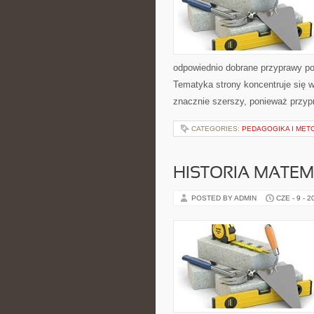
odpowiednio dobrane przyprawy pot
Tematyka strony koncentruje się w
znacznie szerszy, ponieważ przyp
CATEGORIES:
PEDAGOGIKA I MET
HISTORIA MATEM
POSTED BY ADMIN
CZE - 9 - 2