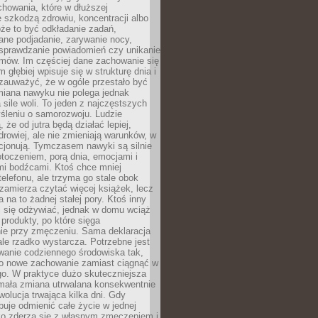
howania, które w dłuższej
 szkodzą zdrowiu, koncentracji albo
że to być odkładanie zadań,
ane podjadanie, zarywanie nocy,
sprawdzanie powiadomień czy unikanie
zmów. Im częściej dane zachowanie się
 głębiej wpisuje się w strukturę dnia i
 zauważyć, że w ogóle przestało być
iana nawyku nie polega jednak
 sile woli. To jeden z najczęstszych
śleniu o samorozwoju. Ludzie
 że od jutra będą działać lepiej,
zdrowiej, ale nie zmieniają warunków, w
cjonują. Tymczasem nawyki są silnie
toczeniem, porą dnia, emocjami i
mi bodźcami. Ktoś chce mniej
telefonu, ale trzyma go stale obok
 zamierza czytać więcej książek, lecz
 na to żadnej stałej pory. Ktoś inny
ej się odżywiać, jednak w domu wciąż
produkty, po które sięga
ie przy zmęczeniu. Sama deklaracja
ale rzadko wystarcza. Potrzebne jest
wanie codziennego środowiska tak,
ło nowe zachowanie zamiast ciągnąć w
go. W praktyce dużo skuteczniejsza
 mała zmiana utrwalana konsekwentnie
ewolucja trwająca kilka dni. Gdy
buje odmienić całe życie w jednej
bko zderza się z własnym zmęczeniem i