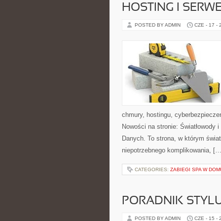
HOSTING I SERW
POSTED BY ADMIN
CZE - 17 -
chmury, hostingu, cyberbezpiecze
Nowości na stronie: Światłowody 
Danych. To strona, w którym świat
niepotrzebnego komplikowania, […
CATEGORIES:
ZABIEGI SPA W DOM
PORADNIK STYL
POSTED BY ADMIN
CZE - 15 -