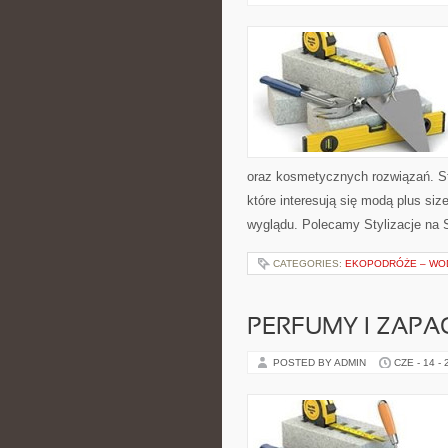
oraz kosmetycznych rozwiązań. St
które interesują się modą plus si
wyglądu. Polecamy Stylizacje na S
CATEGORIES:
EKOPODRÓŻE – WOD
PERFUMY I ZAPA
POSTED BY ADMIN
CZE - 14 -