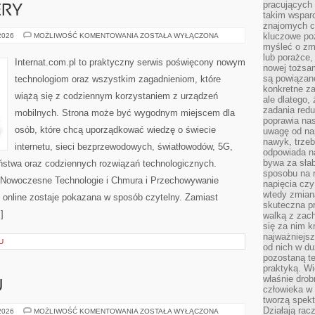
pracujących
ERY
takim wspar
znajomych 
HOSTING
kluczowe poz
 2026
MOŻLIWOŚĆ KOMENTOWANIA
ZOSTAŁA WYŁĄCZONA
I
myśleć o zm
SERWERY
lub porażce,
Internat.com.pl to praktyczny serwis poświęcony nowym
nowej tożsa
są powiązan
technologiom oraz wszystkim zagadnieniom, które
konkretne za
wiążą się z codziennym korzystaniem z urządzeń
ale dlatego,
zadania redu
mobilnych. Strona może być wygodnym miejscem dla
poprawia nas
osób, które chcą uporządkować wiedzę o świecie
uwagę od nap
nawyk, trzeb
internetu, sieci bezprzewodowych, światłowodów, 5G,
odpowiada n
bywa za słab
ństwa oraz codziennych rozwiązań technologicznych.
sposobu na r
i Nowoczesne Technologie i Chmura i Przechowywanie
napięcia cz
wtedy zmian
 online zostaje pokazana w sposób czytelny. Zamiast
skuteczna pr
]
walką z zac
się za nim k
najważniejsz
U
od nich w du
pozostaną te
praktyką. Wi
właśnie drob
U
człowieka w
tworzą spekt
Działają rac
PORADNIK
 2026
MOŻLIWOŚĆ KOMENTOWANIA
ZOSTAŁA WYŁĄCZONA