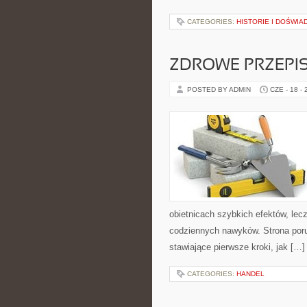
CATEGORIES:
HISTORIE I DOŚWIA
ZDROWE PRZEPI
POSTED BY ADMIN
CZE - 18 -
obietnicach szybkich efektów, lec
codziennych nawyków. Strona por
stawiające pierwsze kroki, jak […]
CATEGORIES:
HANDEL