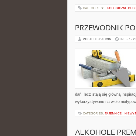
CATEGORIES:
EKOLOGICZNE BUD
PRZEWODNIK PO
POSTED BY ADMIN
CZE - 7 - 2
dań, lecz stają się główną inspir
wykorzystywane na wiele nietypow
CATEGORIES:
TAJEMNICE I NIEW
ALKOHOLE PREM