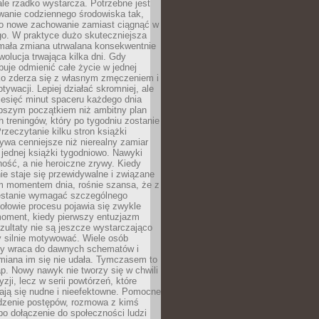
ale rzadko wystarcza. Potrzebne jest
wanie codziennego środowiska tak,
ło nowe zachowanie zamiast ciągnąć w
go. W praktyce dużo skuteczniejsza
 mała zmiana utrwalana konsekwentnie
ewolucja trwająca kilka dni. Gdy
buje odmienić całe życie w jednej
bko zderza się z własnym zmęczeniem i
ywacji. Lepiej działać skromniej, ale
ziesięć minut spaceru każdego dnia
pszym początkiem niż ambitny plan
 treningów, który po tygodniu zostanie
rzeczytanie kilku stron książki
ywa cenniejsze niż nierealny zamiar
 jednej książki tygodniowo. Nawyki
rność, a nie heroiczne zrywy. Kiedy
ie staje się przewidywalne i związane
m momentem dnia, rośnie szansa, że z
stanie wymagać szczególnego
ołowie procesu pojawia się zwykle
moment, kiedy pierwszy entuzjazm
zultaty nie są jeszcze wystarczająco
y silnie motywować. Wiele osób
dy wraca do dawnych schematów i
miana im się nie udała. Tymczasem to
ap. Nowy nawyk nie tworzy się w chwili
zji, lecz w serii powtórzeń, które
ją się nudne i nieefektowne. Pomocne
edzenie postępów, rozmowa z kimś
o dołączenie do społeczności ludzi