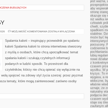
jest ważna, 
przeprojekto
DCZENIA BUDUJĄCYCH
aby wspiera
stronę stare
okazuje się
niż wielka r
SY
człowiek pró
chwili, szy
spadkiem mot
ZDROWE
 2026
MOŻLIWOŚĆ KOMENTOWANIA
ZOSTAŁA WYŁĄCZONA
stabilnie. D
PRZEPISY
może być le
Spalarnia kalorii – inspirujący przewodnik po spalaniu
intensywnych
porzucony. P
kalorii Spalarnia kalorii to strona internetowa stworzony
codziennie b
pochłaniania
z myślą o osobach, które chcą uporządkować temat
lubią regula
spalania kalorii i szukają czytelnych informacji
nowe działan
z konkretny
podanych w ludzki sposób. To przestrzeń dla
czasem prze
czytelników, którzy nie chcą opierać się wyłącznie na
wysiłku. W p
kryzys. To 
z wolą spojrzeć na zdrowy styl życia szerzej: przez pryzmat
wygasa, a re
widoczne, b
usza tematy, które mogą zainteresować zarówno osoby
właśnie wte
uznaje, że z
naturalny et
podjęcia decy
czasem wyda
staje się śl
zaufanym alb