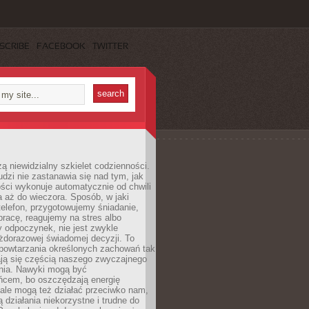
SCRIBE
FACEBOOK
TWITTER
ą niewidzialny szkielet codzienności.
dzi nie zastanawia się nad tym, jak
ści wykonuje automatycznie od chwili
 aż do wieczora. Sposób, w jaki
elefon, przygotowujemy śniadanie,
racę, reagujemy na stres albo
 odpoczynek, nie jest zwykle
żdorazowej świadomej decyzji. To
 powtarzania określonych zachowań tak
ają się częścią naszego zwyczajnego
nia. Nawyki mogą być
ńcem, bo oszczędzają energię
ale mogą też działać przeciwko nam,
ją działania niekorzystne i trudne do