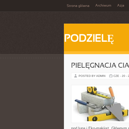
Archiwum
Azja
Strona główna
PODZIELĘ
PIELĘGNACJA CI
POSTED BY ADMIN
CZE - 20 -
pod lupą i Eko-makijaż. Głównym 