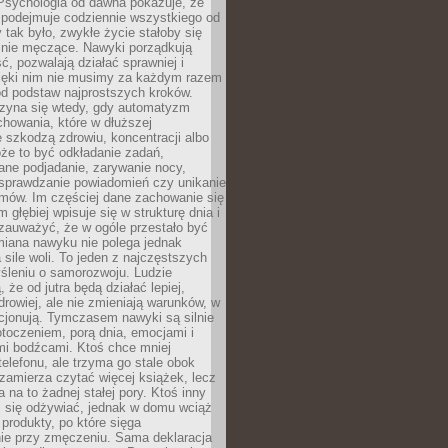
 Psychologia od dawna pokazuje, że
 podejmuje codziennie wszystkiego od
tak było, zwykłe życie stałoby się
lnie męczące. Nawyki porządkują
ć, pozwalają działać sprawniej i
zięki nim nie musimy za każdym razem
od podstaw najprostszych kroków.
zyna się wtedy, gdy automatyzm
howania, które w dłuższej
 szkodzą zdrowiu, koncentracji albo
że to być odkładanie zadań,
ane podjadanie, zarywanie nocy,
sprawdzanie powiadomień czy unikanie
zmów. Im częściej dane zachowanie się
 głębiej wpisuje się w strukturę dnia i
 zauważyć, że w ogóle przestało być
iana nawyku nie polega jednak
 sile woli. To jeden z najczęstszych
śleniu o samorozwoju. Ludzie
 że od jutra będą działać lepiej,
zdrowiej, ale nie zmieniają warunków, w
cjonują. Tymczasem nawyki są silnie
toczeniem, porą dnia, emocjami i
mi bodźcami. Ktoś chce mniej
telefonu, ale trzyma go stale obok
 zamierza czytać więcej książek, lecz
 na to żadnej stałej pory. Ktoś inny
ej się odżywiać, jednak w domu wciąż
produkty, po które sięga
ie przy zmęczeniu. Sama deklaracja