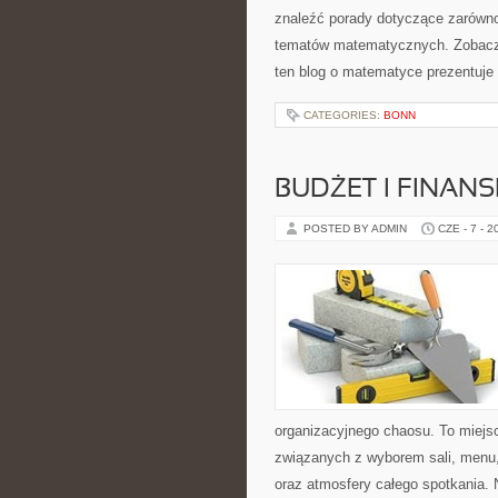
znaleźć porady dotyczące zarówn
tematów matematycznych. Zobacz
ten blog o matematyce prezentuje
CATEGORIES:
BONN
BUDŻET I FINANS
POSTED BY ADMIN
CZE - 7 - 2
organizacyjnego chaosu. To miejsc
związanych z wyborem sali, menu, 
oraz atmosfery całego spotkania. 