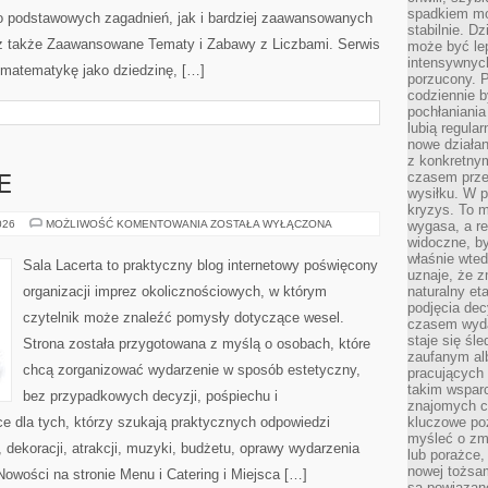
spadkiem mot
o podstawowych zagadnień, jak i bardziej zaawansowanych
stabilnie. D
 także Zaawansowane Tematy i Zabawy z Liczbami. Serwis
może być le
intensywnych
 matematykę jako dziedzinę, […]
porzucony. P
codziennie b
pochłaniania
lubią regula
nowe działan
z konkretny
czasem prze
E
wysiłku. W p
kryzys. To 
BUDŻET
026
MOŻLIWOŚĆ KOMENTOWANIA
ZOSTAŁA WYŁĄCZONA
wygasa, a re
I
widoczne, b
FINANSE
właśnie wte
Sala Lacerta to praktyczny blog internetowy poświęcony
uznaje, że z
organizacji imprez okolicznościowych, w którym
naturalny et
podjęcia decy
czytelnik może znaleźć pomysły dotyczące wesel.
czasem wyda
staje się śl
Strona została przygotowana z myślą o osobach, które
zaufanym alb
chcą zorganizować wydarzenie w sposób estetyczny,
pracujących
takim wspar
bez przypadkowych decyzji, pośpiechu i
znajomych 
e dla tych, którzy szukają praktycznych odpowiedzi
kluczowe poz
myśleć o zm
dekoracji, atrakcji, muzyki, budżetu, oprawy wydarzenia
lub porażce,
nowej tożsa
Nowości na stronie Menu i Catering i Miejsca […]
są powiązan