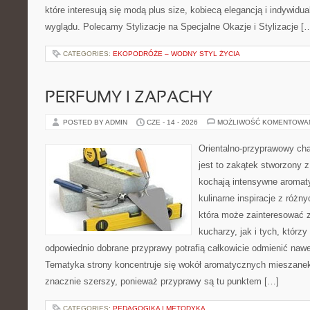
które interesują się modą plus size, kobiecą elegancją i indywid
wyglądu. Polecamy Stylizacje na Specjalne Okazje i Stylizacje [
CATEGORIES:
EKOPODRÓŻE – WODNY STYL ŻYCIA
PERFUMY I ZAPACHY
POSTED BY ADMIN
CZE - 14 - 2026
MOŻLIWOŚĆ KOMENTOWA
Orientalno-przyprawowy char
jest to zakątek stworzony 
kochają intensywne aromaty
kulinarne inspiracje z różny
która może zainteresować
kucharzy, jak i tych, którz
odpowiednio dobrane przyprawy potrafią całkowicie odmienić nawe
Tematyka strony koncentruje się wokół aromatycznych mieszanek, 
znacznie szerszy, ponieważ przyprawy są tu punktem […]
CATEGORIES:
PEDAGOGIKA I METODYKA