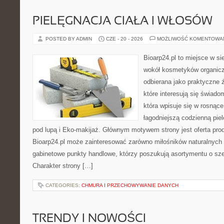
PIELĘGNACJA CIAŁA I WŁOSÓW
POSTED BY ADMIN
CZE - 20 - 2026
MOŻLIWOŚĆ KOMENTOWA
Bioarp24.pl to miejsce w sie
wokół kosmetyków organic
odbierana jako praktyczne ź
które interesują się świado
która wpisuje się w rosnąc
łagodniejszą codzienną pie
pod lupą i Eko-makijaż. Głównym motywem strony jest oferta pr
Bioarp24.pl może zainteresować zarówno miłośników naturalnych 
gabinetowe punkty handlowe, którzy poszukują asortymentu o sz
Charakter strony […]
CATEGORIES:
CHMURA I PRZECHOWYWANIE DANYCH
TRENDY I NOWOŚCI