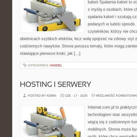
kalorii Spalarnia kalorii to
z myślą o osobach, które 
spalania kalorii i szukają c
podanych w ludzki sposób. 
czytelników, którzy nie chc
obietnicach szybkich efektów, lecz wolą spojrzeć na zdrowy styl 
codziennych nawyków. Strona porusza tematy, które mogą zaint
stawiające pierwsze kroki, jak […]
CATEGORIES:
HANDEL
HOSTING I SERWERY
POSTED BY ADMIN
CZE - 17 - 2026
MOŻLIWOŚĆ KOMENTOWA
Internat.com.pl to praktyc
technologiom oraz wszystk
wiążą się z codziennym ko
mobilnych. Strona może b
osób, które chcą uporządk