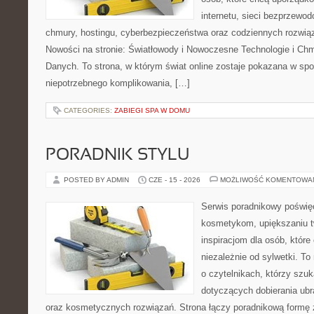
internetu, sieci bezprzewo
chmury, hostingu, cyberbezpieczeństwa oraz codziennych rozwią
Nowości na stronie: Światłowody i Nowoczesne Technologie i Ch
Danych. To strona, w którym świat online zostaje pokazana w sp
niepotrzebnego komplikowania, […]
CATEGORIES:
ZABIEGI SPA W DOMU
PORADNIK STYLU
POSTED BY ADMIN
CZE - 15 - 2026
MOŻLIWOŚĆ KOMENTOWA
Serwis poradnikowy poświęc
kosmetykom, upiększaniu 
inspiracjom dla osób, któr
niezależnie od sylwetki. T
o czytelnikach, którzy szu
dotyczących dobierania ubr
oraz kosmetycznych rozwiązań. Strona łączy poradnikową formę 