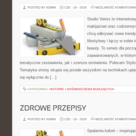
POSTED BY ADMIN
CZE - 19 - 2026
MOŻLIWOŚĆ KOMENTOWA
Studio Veriss to internetow
makijażowi oraz codziennym
chcą odkrywać nowe trendy
lifestylowy i łączy w sobie
beauty. To serwis dla począ
zaawansowanych, w którym
tematyczne zestawienia, jak i szersze omówienia. Polecam Styliza
Tematyka strony skupia się przede wszystkim na technikach upięk
się wyłącznie do […]
CATEGORIES:
HISTORIE I DOŚWIADCZENIA BUDUJĄCYCH
ZDROWE PRZEPISY
POSTED BY ADMIN
CZE - 18 - 2026
MOŻLIWOŚĆ KOMENTOWA
Spalarnia kalorii – inspiruj