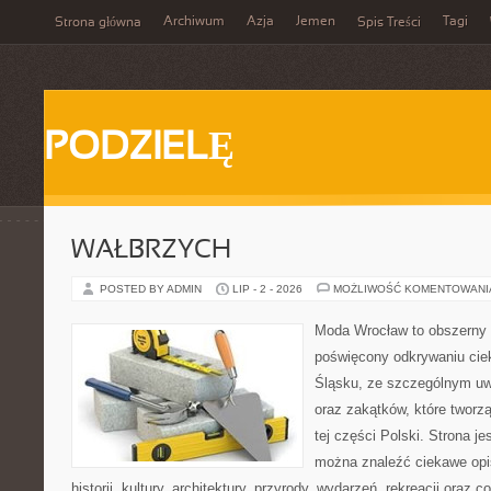
Archiwum
Azja
Jemen
Tagi
Strona główna
Spis Treści
PODZIELĘ
WAŁBRZYCH
POSTED BY ADMIN
LIP - 2 - 2026
MOŻLIWOŚĆ KOMENTOWAN
Moda Wrocław to obszerny 
poświęcony odkrywaniu ci
Śląsku, ze szczególnym uw
oraz zakątków, które tworz
tej części Polski. Strona je
można znaleźć ciekawe opi
historii, kultury, architektury, przyrody, wydarzeń, rekreacji oraz