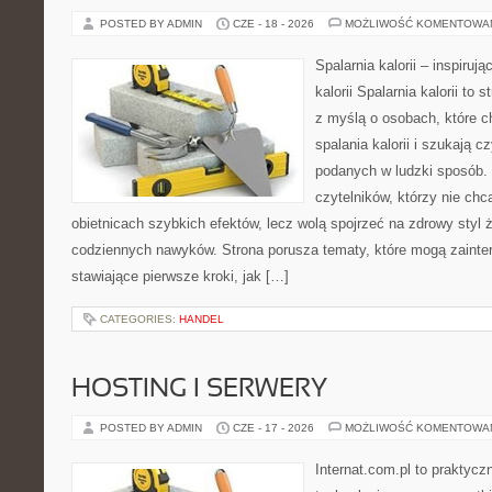
POSTED BY ADMIN
CZE - 18 - 2026
MOŻLIWOŚĆ KOMENTOWA
Spalarnia kalorii – inspiruj
kalorii Spalarnia kalorii to
z myślą o osobach, które 
spalania kalorii i szukają c
podanych w ludzki sposób. 
czytelników, którzy nie chc
obietnicach szybkich efektów, lecz wolą spojrzeć na zdrowy styl 
codziennych nawyków. Strona porusza tematy, które mogą zaint
stawiające pierwsze kroki, jak […]
CATEGORIES:
HANDEL
HOSTING I SERWERY
POSTED BY ADMIN
CZE - 17 - 2026
MOŻLIWOŚĆ KOMENTOWA
Internat.com.pl to praktyc