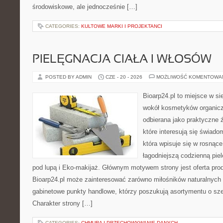
środowiskowe, ale jednocześnie […]
CATEGORIES:
KULTOWE MARKI I PROJEKTANCI
PIELĘGNACJA CIAŁA I WŁOSÓW
POSTED BY ADMIN
CZE - 20 - 2026
MOŻLIWOŚĆ KOMENTOWA
Bioarp24.pl to miejsce w sie
wokół kosmetyków organic
odbierana jako praktyczne ź
które interesują się świado
która wpisuje się w rosnąc
łagodniejszą codzienną pie
pod lupą i Eko-makijaż. Głównym motywem strony jest oferta pr
Bioarp24.pl może zainteresować zarówno miłośników naturalnych 
gabinetowe punkty handlowe, którzy poszukują asortymentu o sz
Charakter strony […]
CATEGORIES:
CHMURA I PRZECHOWYWANIE DANYCH