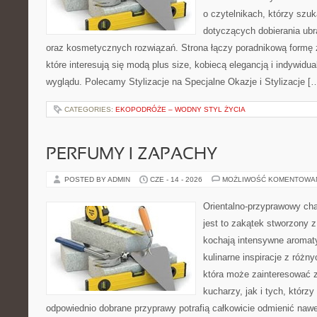
o czytelnikach, którzy szu
dotyczących dobierania ubr
oraz kosmetycznych rozwiązań. Strona łączy poradnikową formę 
które interesują się modą plus size, kobiecą elegancją i indywid
wyglądu. Polecamy Stylizacje na Specjalne Okazje i Stylizacje [
CATEGORIES:
EKOPODRÓŻE – WODNY STYL ŻYCIA
PERFUMY I ZAPACHY
POSTED BY ADMIN
CZE - 14 - 2026
MOŻLIWOŚĆ KOMENTOWA
Orientalno-przyprawowy char
jest to zakątek stworzony 
kochają intensywne aromaty
kulinarne inspiracje z różny
która może zainteresować
kucharzy, jak i tych, którz
odpowiednio dobrane przyprawy potrafią całkowicie odmienić nawe