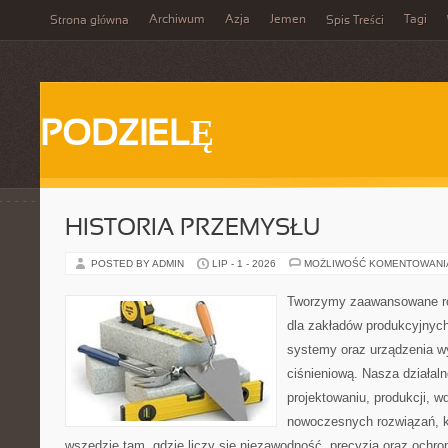
Archiwum
Azja
Jemen
Tagi
Strona główna
Spis Treści
PODZIELĘ
HISTORIA PRZEMYSŁU
POSTED BY ADMIN
LIP - 1 - 2026
MOŻLIWOŚĆ KOMENTOWAN
Tworzymy zaawansowane ro
dla zakładów produkcyjnych
systemy oraz urządzenia w
ciśnieniową. Nasza działaln
projektowaniu, produkcji, w
nowoczesnych rozwiązań, k
wszędzie tam, gdzie liczy się niezawodność, precyzja oraz och