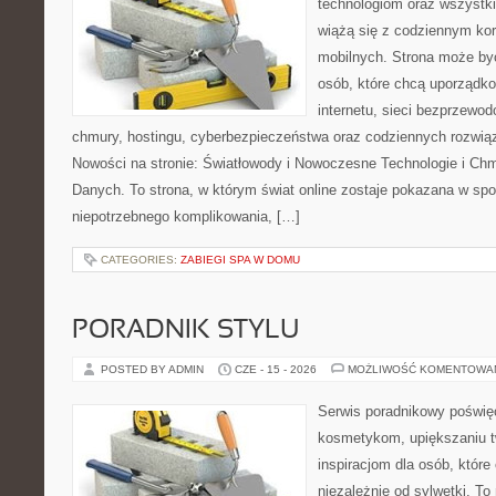
technologiom oraz wszystk
wiążą się z codziennym ko
mobilnych. Strona może b
osób, które chcą uporządk
internetu, sieci bezprzewo
chmury, hostingu, cyberbezpieczeństwa oraz codziennych rozwią
Nowości na stronie: Światłowody i Nowoczesne Technologie i Ch
Danych. To strona, w którym świat online zostaje pokazana w sp
niepotrzebnego komplikowania, […]
CATEGORIES:
ZABIEGI SPA W DOMU
PORADNIK STYLU
POSTED BY ADMIN
CZE - 15 - 2026
MOŻLIWOŚĆ KOMENTOWA
Serwis poradnikowy poświęc
kosmetykom, upiększaniu 
inspiracjom dla osób, któr
niezależnie od sylwetki. T