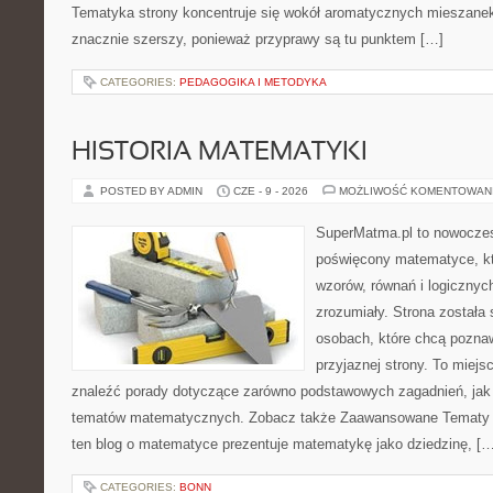
Tematyka strony koncentruje się wokół aromatycznych mieszanek, 
znacznie szerszy, ponieważ przyprawy są tu punktem […]
CATEGORIES:
PEDAGOGIKA I METODYKA
HISTORIA MATEMATYKI
POSTED BY ADMIN
CZE - 9 - 2026
MOŻLIWOŚĆ KOMENTOWAN
SuperMatma.pl to nowoczes
poświęcony matematyce, któ
wzorów, równań i logicznyc
zrozumiały. Strona została
osobach, które chcą poznaw
przyjaznej strony. To miej
znaleźć porady dotyczące zarówno podstawowych zagadnień, jak
tematów matematycznych. Zobacz także Zaawansowane Tematy i
ten blog o matematyce prezentuje matematykę jako dziedzinę, […
CATEGORIES:
BONN