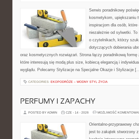
Serwis poradnikowy poświęc
kosmetykom, upiększaniu 
inspiracjom dla osób, któr
niezależnie od sylwetki. T
o czytelnikach, którzy szu
dotyczących dobierania ubr
oraz kosmetycznych rozwiązań. Strona łączy poradnikową formę 
które interesują się modą plus size, kobiecą elegancją i indywid
wyglądu. Polecamy Stylizacje na Specjalne Okazje i Stylizacje [
CATEGORIES:
EKOPODRÓŻE – WODNY STYL ŻYCIA
PERFUMY I ZAPACHY
POSTED BY ADMIN
CZE - 14 - 2026
MOŻLIWOŚĆ KOMENTOWA
Orientalno-przyprawowy char
jest to zakątek stworzony 