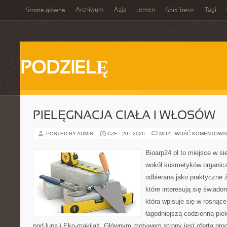
Archiwum
Azja
Jemen
Tagi
Strona główna
Spis Treści
PODZIELĘ
PIELĘGNACJA CIAŁA I WŁOSÓW
POSTED BY ADMIN
CZE - 20 - 2026
MOŻLIWOŚĆ KOMENTOWA
Bioarp24.pl to miejsce w sie
wokół kosmetyków organic
odbierana jako praktyczne ź
które interesują się świado
która wpisuje się w rosnąc
łagodniejszą codzienną pie
pod lupą i Eko-makijaż. Głównym motywem strony jest oferta pr