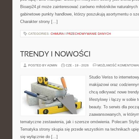
Bioarp24.pl może zainteresować zarówno miłośników naturalnych 
gabinetowe punkty handlowe, którzy poszukują asortymentu o sz
Charakter strony […]
CATEGORIES:
CHMURA I PRZECHOWYWANIE DANYCH
TRENDY I NOWOŚCI
POSTED BY ADMIN
CZE - 19 - 2026
MOŻLIWOŚĆ KOMENTOWA
Studio Veriss to internetow
makijażowi oraz codziennym
chcą odkrywać nowe trendy
lifestylowy i łączy w sobie
beauty. To serwis dla począ
zaawansowanych, w którym
tematyczne zestawienia, jak i szersze omówienia. Polecam Styliza
Tematyka strony skupia się przede wszystkim na technikach upięk
się wyłącznie do […]