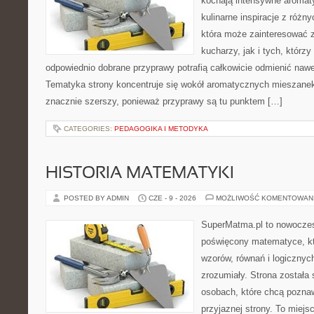
kochają intensywne aromaty
kulinarne inspiracje z różny
która może zainteresować
kucharzy, jak i tych, którz
odpowiednio dobrane przyprawy potrafią całkowicie odmienić nawe
Tematyka strony koncentruje się wokół aromatycznych mieszanek, 
znacznie szerszy, ponieważ przyprawy są tu punktem […]
CATEGORIES:
PEDAGOGIKA I METODYKA
HISTORIA MATEMATYKI
POSTED BY ADMIN
CZE - 9 - 2026
MOŻLIWOŚĆ KOMENTOWAN
SuperMatma.pl to nowoczes
poświęcony matematyce, któ
wzorów, równań i logicznyc
zrozumiały. Strona została
osobach, które chcą poznaw
przyjaznej strony. To miej