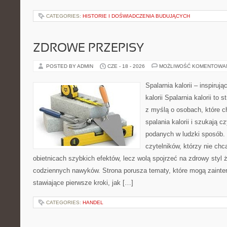
CATEGORIES:
HISTORIE I DOŚWIADCZENIA BUDUJĄCYCH
ZDROWE PRZEPISY
POSTED BY ADMIN
CZE - 18 - 2026
MOŻLIWOŚĆ KOMENTOWA
Spalarnia kalorii – inspiruj
kalorii Spalarnia kalorii to
z myślą o osobach, które 
spalania kalorii i szukają c
podanych w ludzki sposób. 
czytelników, którzy nie chc
obietnicach szybkich efektów, lecz wolą spojrzeć na zdrowy styl 
codziennych nawyków. Strona porusza tematy, które mogą zaint
stawiające pierwsze kroki, jak […]
CATEGORIES:
HANDEL