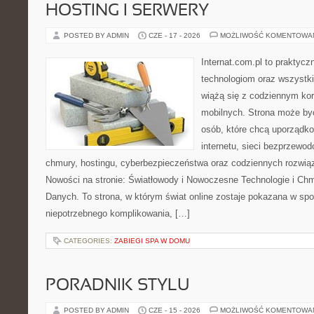
HOSTING I SERWERY
POSTED BY ADMIN
CZE - 17 - 2026
MOŻLIWOŚĆ KOMENTOWA
Internat.com.pl to praktyc
technologiom oraz wszystk
wiążą się z codziennym ko
mobilnych. Strona może b
osób, które chcą uporządk
internetu, sieci bezprzewo
chmury, hostingu, cyberbezpieczeństwa oraz codziennych rozwią
Nowości na stronie: Światłowody i Nowoczesne Technologie i Ch
Danych. To strona, w którym świat online zostaje pokazana w sp
niepotrzebnego komplikowania, […]
CATEGORIES:
ZABIEGI SPA W DOMU
PORADNIK STYLU
POSTED BY ADMIN
CZE - 15 - 2026
MOŻLIWOŚĆ KOMENTOWA