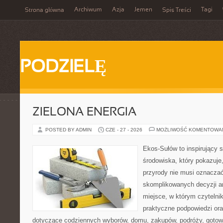
Archiwum
Azja
Jemen
Tagi
Strona główna
Spis Treści
PODZIELĘ
ZIELONA ENERGIA
POSTED BY ADMIN
CZE - 27 - 2026
MOŻLIWOŚĆ KOMENTOWA
Ekos-Sułów to inspirujący 
środowiska, który pokazuje
przyrody nie musi oznaczać
skomplikowanych decyzji a
miejsce, w którym czytelni
praktyczne podpowiedzi ora
dotyczące codziennych wyborów, domu, zakupów, podróży, gotowan