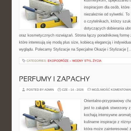
kosmetykom, upiększaniu 
inspiracjom dla osób, któr
niezależnie od sylwetki. T
o czytelnikach, którzy szu
dotyczących dobierania ubr
oraz kosmetycznych rozwiązań. Strona łączy poradnikową formę 
które interesują się modą plus size, kobiecą elegancją i indywid
wyglądu. Polecamy Stylizacje na Specjalne Okazje i Stylizacje [
CATEGORIES:
EKOPODRÓŻE – WODNY STYL ŻYCIA
PERFUMY I ZAPACHY
POSTED BY ADMIN
CZE - 14 - 2026
MOŻLIWOŚĆ KOMENTOWA
Orientalno-przyprawowy char
jest to zakątek stworzony 
kochają intensywne aromaty
kulinarne inspiracje z różny
która może zainteresować