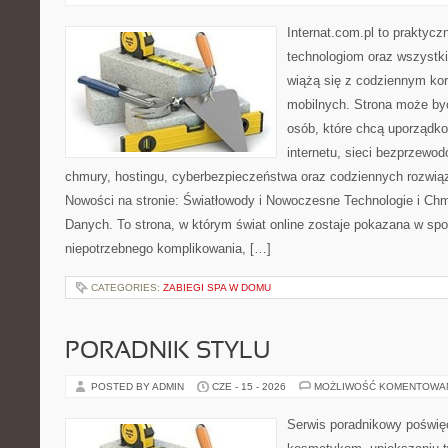
Internat.com.pl to praktyc
technologiom oraz wszystk
wiążą się z codziennym ko
mobilnych. Strona może b
osób, które chcą uporządk
internetu, sieci bezprzewo
chmury, hostingu, cyberbezpieczeństwa oraz codziennych rozwią
Nowości na stronie: Światłowody i Nowoczesne Technologie i Ch
Danych. To strona, w którym świat online zostaje pokazana w sp
niepotrzebnego komplikowania, […]
CATEGORIES:
ZABIEGI SPA W DOMU
PORADNIK STYLU
POSTED BY ADMIN
CZE - 15 - 2026
MOŻLIWOŚĆ KOMENTOWA
Serwis poradnikowy poświęc