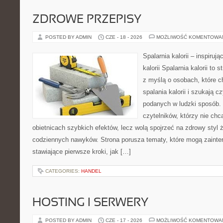
ZDROWE PRZEPISY
POSTED BY ADMIN
CZE - 18 - 2026
MOŻLIWOŚĆ KOMENTOWA
Spalarnia kalorii – inspiruj
kalorii Spalarnia kalorii to
z myślą o osobach, które 
spalania kalorii i szukają c
podanych w ludzki sposób. 
czytelników, którzy nie chc
obietnicach szybkich efektów, lecz wolą spojrzeć na zdrowy styl 
codziennych nawyków. Strona porusza tematy, które mogą zaint
stawiające pierwsze kroki, jak […]
CATEGORIES:
HANDEL
HOSTING I SERWERY
POSTED BY ADMIN
CZE - 17 - 2026
MOŻLIWOŚĆ KOMENTOWA