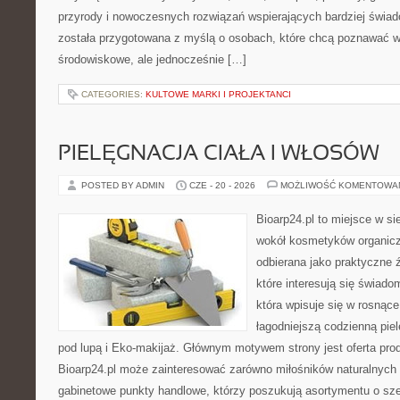
przyrody i nowoczesnych rozwiązań wspierających bardziej świad
została przygotowana z myślą o osobach, które chcą poznawać 
środowiskowe, ale jednocześnie […]
CATEGORIES:
KULTOWE MARKI I PROJEKTANCI
PIELĘGNACJA CIAŁA I WŁOSÓW
POSTED BY ADMIN
CZE - 20 - 2026
MOŻLIWOŚĆ KOMENTOWA
Bioarp24.pl to miejsce w sie
wokół kosmetyków organic
odbierana jako praktyczne ź
które interesują się świado
która wpisuje się w rosnąc
łagodniejszą codzienną pie
pod lupą i Eko-makijaż. Głównym motywem strony jest oferta pr
Bioarp24.pl może zainteresować zarówno miłośników naturalnych 
gabinetowe punkty handlowe, którzy poszukują asortymentu o sz