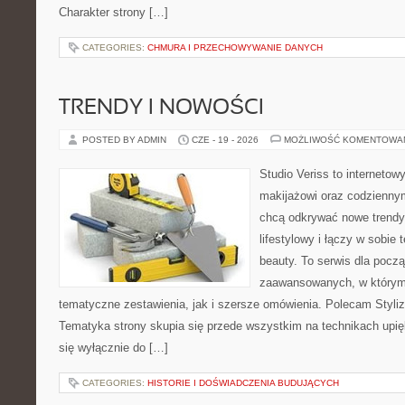
Charakter strony […]
CATEGORIES:
CHMURA I PRZECHOWYWANIE DANYCH
TRENDY I NOWOŚCI
POSTED BY ADMIN
CZE - 19 - 2026
MOŻLIWOŚĆ KOMENTOWA
Studio Veriss to internetow
makijażowi oraz codziennym
chcą odkrywać nowe trendy
lifestylowy i łączy w sobie
beauty. To serwis dla począ
zaawansowanych, w którym
tematyczne zestawienia, jak i szersze omówienia. Polecam Styliza
Tematyka strony skupia się przede wszystkim na technikach upięk
się wyłącznie do […]
CATEGORIES:
HISTORIE I DOŚWIADCZENIA BUDUJĄCYCH