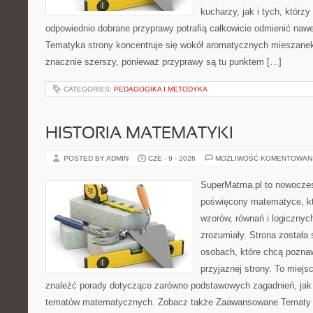
kucharzy, jak i tych, którz
odpowiednio dobrane przyprawy potrafią całkowicie odmienić nawe
Tematyka strony koncentruje się wokół aromatycznych mieszanek, 
znacznie szerszy, ponieważ przyprawy są tu punktem […]
CATEGORIES:
PEDAGOGIKA I METODYKA
HISTORIA MATEMATYKI
POSTED BY ADMIN
CZE - 9 - 2026
MOŻLIWOŚĆ KOMENTOWAN
SuperMatma.pl to nowoczes
poświęcony matematyce, któ
wzorów, równań i logicznyc
zrozumiały. Strona została
osobach, które chcą poznaw
przyjaznej strony. To miej
znaleźć porady dotyczące zarówno podstawowych zagadnień, jak
tematów matematycznych. Zobacz także Zaawansowane Tematy i