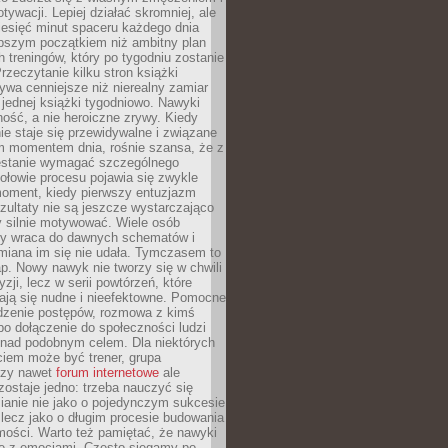
ywacji. Lepiej działać skromniej, ale
ziesięć minut spaceru każdego dnia
pszym początkiem niż ambitny plan
 treningów, który po tygodniu zostanie
rzeczytanie kilku stron książki
ywa cenniejsze niż nierealny zamiar
 jednej książki tygodniowo. Nawyki
rność, a nie heroiczne zrywy. Kiedy
ie staje się przewidywalne i związane
m momentem dnia, rośnie szansa, że z
stanie wymagać szczególnego
ołowie procesu pojawia się zwykle
moment, kiedy pierwszy entuzjazm
zultaty nie są jeszcze wystarczająco
y silnie motywować. Wiele osób
dy wraca do dawnych schematów i
miana im się nie udała. Tymczasem to
ap. Nowy nawyk nie tworzy się w chwili
zji, lecz w serii powtórzeń, które
ją się nudne i nieefektowne. Pomocne
edzenie postępów, rozmowa z kimś
o dołączenie do społeczności ludzi
 nad podobnym celem. Dla niektórych
ciem może być trener, grupa
czy nawet
forum internetowe
ale
ostaje jedno: trzeba nauczyć się
ianie nie jako o pojedynczym sukcesie
 lecz jako o długim procesie budowania
mości. Warto też pamiętać, że nawyki
e z emocjami. Często sięgamy po