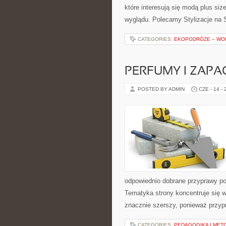
które interesują się modą plus si
wyglądu. Polecamy Stylizacje na S
CATEGORIES:
EKOPODRÓŻE – WOD
PERFUMY I ZAPA
POSTED BY ADMIN
CZE - 14 -
odpowiednio dobrane przyprawy pot
Tematyka strony koncentruje się w
znacznie szerszy, ponieważ przyp
CATEGORIES:
PEDAGOGIKA I MET