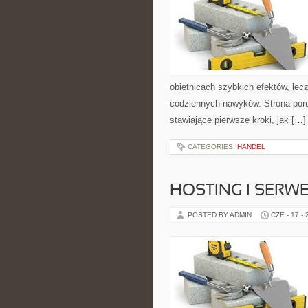
obietnicach szybkich efektów, lec
codziennych nawyków. Strona por
stawiające pierwsze kroki, jak […]
CATEGORIES:
HANDEL
HOSTING I SERW
POSTED BY ADMIN
CZE - 17 -