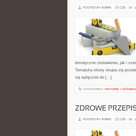
POSTED BY ADMIN
CZE - 19 -
tematyczne zestawienia, jak i sze
Tematyka strony skupia się przede
się wyłącznie do […]
CATEGORIES:
HISTORIE I DOŚWIA
ZDROWE PRZEPI
POSTED BY ADMIN
CZE - 18 -