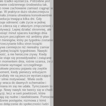
ale rzadko wystarcza. Potrzebne jest
wanie codziennego środowiska tak,
ło nowe zachowanie zamiast ciągnąć w
go. W praktyce dużo skuteczniejsza
 mała zmiana utrwalana konsekwentnie
ewolucja trwająca kilka dni. Gdy
buje odmienić całe życie w jednej
bko zderza się z własnym zmęczeniem i
ywacji. Lepiej działać skromniej, ale
ziesięć minut spaceru każdego dnia
pszym początkiem niż ambitny plan
 treningów, który po tygodniu zostanie
rzeczytanie kilku stron książki
ywa cenniejsze niż nierealny zamiar
 jednej książki tygodniowo. Nawyki
rność, a nie heroiczne zrywy. Kiedy
ie staje się przewidywalne i związane
m momentem dnia, rośnie szansa, że z
stanie wymagać szczególnego
ołowie procesu pojawia się zwykle
moment, kiedy pierwszy entuzjazm
zultaty nie są jeszcze wystarczająco
y silnie motywować. Wiele osób
dy wraca do dawnych schematów i
miana im się nie udała. Tymczasem to
ap. Nowy nawyk nie tworzy się w chwili
zji, lecz w serii powtórzeń, które
ją się nudne i nieefektowne. Pomocne
edzenie postępów, rozmowa z kimś
o dołączenie do społeczności ludzi