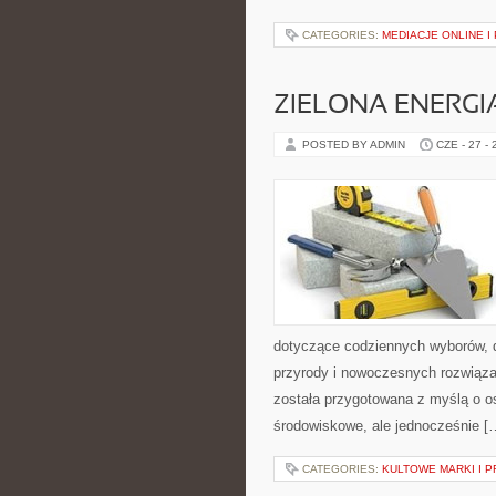
CATEGORIES:
MEDIACJE ONLINE 
ZIELONA ENERGI
POSTED BY ADMIN
CZE - 27 -
dotyczące codziennych wyborów, d
przyrody i nowoczesnych rozwiąza
została przygotowana z myślą o 
środowiskowe, ale jednocześnie [
CATEGORIES:
KULTOWE MARKI I P