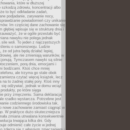
howania, które w dłuższej
 szkodzą zdrowiu, koncentracji albo
że to być odkładanie zadań,
ane podjadanie, zarywanie nocy,
sprawdzanie powiadomień czy unikanie
zmów. Im częściej dane zachowanie się
 głębiej wpisuje się w strukturę dnia i
 zauważyć, że w ogóle przestało być
iana nawyku nie polega jednak
 sile woli. To jeden z najczęstszych
śleniu o samorozwoju. Ludzie
 że od jutra będą działać lepiej,
zdrowiej, ale nie zmieniają warunków, w
cjonują. Tymczasem nawyki są silnie
toczeniem, porą dnia, emocjami i
mi bodźcami. Ktoś chce mniej
telefonu, ale trzyma go stale obok
 zamierza czytać więcej książek, lecz
 na to żadnej stałej pory. Ktoś inny
ej się odżywiać, jednak w domu wciąż
produkty, po które sięga
ie przy zmęczeniu. Sama deklaracja
ale rzadko wystarcza. Potrzebne jest
wanie codziennego środowiska tak,
ło nowe zachowanie zamiast ciągnąć w
go. W praktyce dużo skuteczniejsza
 mała zmiana utrwalana konsekwentnie
ewolucja trwająca kilka dni. Gdy
buje odmienić całe życie w jednej
bko zderza się z własnym zmęczeniem i