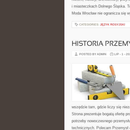
i miasteczkach Dolnego Śląska. To
Moda Wrocław nie ogranicza się w
CATEGORIES:
JĘZYK ROSYJSKI
HISTORIA PRZEM
POSTED BY ADMIN
LIP - 1 - 2
wszędzie tam, gdzie liczy się ni
Strona prezentuje bogatą ofertę pr
potrzeby nowoczesnego przemysłu
technicznych. Polecam Przemysł 4.