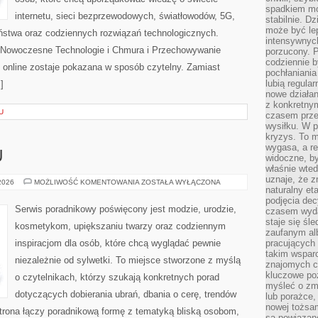
spadkiem mot
internetu, sieci bezprzewodowych, światłowodów, 5G,
stabilnie. D
może być le
ństwa oraz codziennych rozwiązań technologicznych.
intensywnych
i Nowoczesne Technologie i Chmura i Przechowywanie
porzucony. P
codziennie b
 online zostaje pokazana w sposób czytelny. Zamiast
pochłaniania
lubią regula
]
nowe działan
z konkretny
U
czasem prze
wysiłku. W p
kryzys. To 
wygasa, a re
U
widoczne, b
właśnie wte
uznaje, że z
PORADNIK
 2026
MOŻLIWOŚĆ KOMENTOWANIA
ZOSTAŁA WYŁĄCZONA
naturalny et
STYLU
podjęcia decy
Serwis poradnikowy poświęcony jest modzie, urodzie,
czasem wyda
staje się śl
kosmetykom, upiększaniu twarzy oraz codziennym
zaufanym alb
inspiracjom dla osób, które chcą wyglądać pewnie
pracujących
takim wspar
niezależnie od sylwetki. To miejsce stworzone z myślą
znajomych 
kluczowe poz
o czytelnikach, którzy szukają konkretnych porad
myśleć o zm
dotyczących dobierania ubrań, dbania o cerę, trendów
lub porażce,
nowej tożsa
rona łączy poradnikową formę z tematyką bliską osobom,
są powiązan