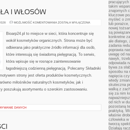
pracujących
takim wspar
znajomych 
AŁA I WŁOSÓW
kluczowe poz
myśleć o zm
PIELĘGNACJA
 2026
MOŻLIWOŚĆ KOMENTOWANIA
ZOSTAŁA WYŁĄCZONA
lub porażce,
CIAŁA
nowej tożsa
I
WŁOSÓW
są powiązan
Bioarp24.pl to miejsce w sieci, która koncentruje się
konkretne za
wokół kosmetyków organicznych. Strona może być
ale dlatego,
zadania redu
odbierana jako praktyczne źródło informacji dla osób,
poprawia nas
uwagę od nap
które interesują się świadomą pielęgnacją. To serwis,
nawyk, trzeb
która wpisuje się w rosnące zainteresowanie
odpowiada n
bywa za słab
łagodniejszą codzienną pielęgnacją. Polecamy Składniki
sposobu na r
motywem strony jest oferta produktów kosmetycznych.
napięcia cz
wtedy zmian
arówno miłośników naturalnych kosmetyków, jak i
skuteczna pr
walką z zac
zy poszukują asortymentu o szerokim zastosowaniu.
się za nim k
najważniejsz
od nich w du
pozostaną te
OWYWANIE DANYCH
praktyką. Wi
właśnie drob
człowieka w
tworzą spekt
CI
Działają rac