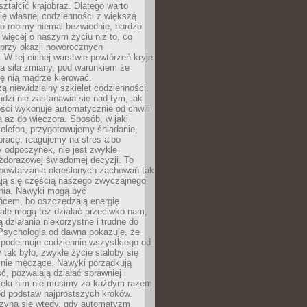
ształcić krajobraz. Dlatego warto
ię własnej codzienności z większą
o robimy niemal bezwiednie, bardzo
więcej o naszym życiu niż to, co
 przy okazji noworocznych
 W tej cichej warstwie powtórzeń kryje
a siła zmiany, pod warunkiem że
ę nią mądrze kierować.
ą niewidzialny szkielet codzienności.
dzi nie zastanawia się nad tym, jak
ści wykonuje automatycznie od chwili
 aż do wieczora. Sposób, w jaki
elefon, przygotowujemy śniadanie,
racę, reagujemy na stres albo
 odpoczynek, nie jest zwykle
żdorazowej świadomej decyzji. To
 powtarzania określonych zachowań tak
ają się częścią naszego zwyczajnego
nia. Nawyki mogą być
ńcem, bo oszczędzają energię
ale mogą też działać przeciwko nam,
ją działania niekorzystne i trudne do
 Psychologia od dawna pokazuje, że
 podejmuje codziennie wszystkiego od
tak było, zwykłe życie stałoby się
lnie męczące. Nawyki porządkują
ć, pozwalają działać sprawniej i
zięki nim nie musimy za każdym razem
od podstaw najprostszych kroków.
zyna się wtedy, gdy automatyzm