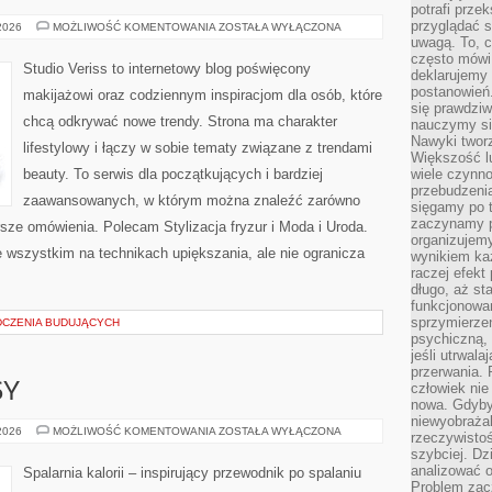
potrafi przek
przyglądać s
TRENDY
 2026
MOŻLIWOŚĆ KOMENTOWANIA
ZOSTAŁA WYŁĄCZONA
I
uwagą. To, c
NOWOŚCI
często mówi 
Studio Veriss to internetowy blog poświęcony
deklarujemy
postanowień.
makijażowi oraz codziennym inspiracjom dla osób, które
się prawdziw
chcą odkrywać nowe trendy. Strona ma charakter
nauczymy si
Nawyki tworz
lifestylowy i łączy w sobie tematy związane z trendami
Większość lu
beauty. To serwis dla początkujących i bardziej
wiele czynno
przebudzenia
zaawansowanych, w którym można znaleźć zarówno
sięgamy po t
zaczynamy p
rsze omówienia. Polecam Stylizacja fryzur i Moda i Uroda.
organizujemy
 wszystkim na technikach upiększania, ale nie ogranicza
wynikiem ka
raczej efekt
długo, aż st
funkcjonowa
sprzymierze
DCZENIA BUDUJĄCYCH
psychiczną, 
jeśli utrwala
przerwania.
człowiek nie
SY
nowa. Gdyby 
niewyobraża
ZDROWE
 2026
MOŻLIWOŚĆ KOMENTOWANIA
ZOSTAŁA WYŁĄCZONA
rzeczywistoś
PRZEPISY
szybciej. D
analizować 
Spalarnia kalorii – inspirujący przewodnik po spalaniu
Problem zac