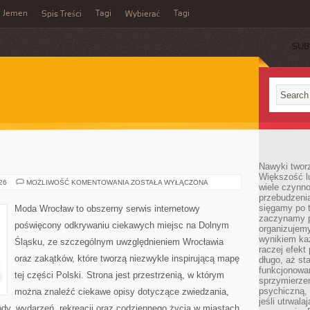
Jemen
Tagi
Tagi
Spis Treści
Wybierać
SUB
Nawyki tworz
Większość lu
WAŁBRZYCH
026
MOŻLIWOŚĆ KOMENTOWANIA
ZOSTAŁA WYŁĄCZONA
wiele czynno
przebudzenia
sięgamy po t
Moda Wrocław to obszerny serwis internetowy
zaczynamy p
poświęcony odkrywaniu ciekawych miejsc na Dolnym
organizujemy
wynikiem ka
Śląsku, ze szczególnym uwzględnieniem Wrocławia
raczej efekt
oraz zakątków, które tworzą niezwykle inspirującą mapę
długo, aż st
funkcjonowa
tej części Polski. Strona jest przestrzenią, w którym
sprzymierze
psychiczną, 
można znaleźć ciekawe opisy dotyczące zwiedzania,
jeśli utrwala
zyrody, wydarzeń, rekreacji oraz codziennego życia w miastach