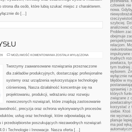
przerwania.
człowiek nie
 strona dla osób, które lubią szukać miejsc z charakterem.
nowa. Gdyby 
yłącznie do […]
niewyobraża
rzeczywistoś
szybciej. D
analizować 
Problem zac
obejmuje zac
perspektywie
YSŁU
relacjom. Mo
niekontrolow
impulsywne 
HISTORIA
026
MOŻLIWOŚĆ KOMENTOWANIA
ZOSTAŁA WYŁĄCZONA
trudnych ro
PRZEMYSŁU
powtarza, tym
Tworzymy zaawansowane rozwiązania przeznaczone
tym trudniej
wyborem. Zm
dla zakładów produkcyjnych, dostarczając profesjonalne
wyłącznie na
systemy oraz urządzenia wykorzystujące technologię
błędów w my
postanawiają,
ciśnieniową. Nasza działalność koncentruje się na
sprawniej i 
których funk
projektowaniu, produkcji, wdrażaniu oraz rozwoju
związane z o
nowoczesnych rozwiązań, które znajdują zastosowanie
powtarzalny
korzystać z 
ezawodność, precyzja oraz ochrona wykonywanych procesów.
siebie. Ktoś
oduktów, usług oraz technologii, które odpowiadają na
nie wyznacza
planuje lepi
 i przedsiębiorstw poszukujących niezawodnych rozwiązań
ma pod ręką 
automatyczn
0 i Technologie i Innowacje. Nasza oferta […]