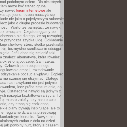
 nad podobnym celem. Dla niektórych
ciem może być trener, grupa
czy nawet
forum internetowe
ale
ostaje jedno: trzeba nauczyć się
ianie nie jako o pojedynczym sukcesie
 lecz jako o długim procesie budowania
mości. Warto też pamiętać, że nawyki
e z emocjami. Często sięgamy po
chowania nie dlatego, że są rozsądne,
 że przynoszą szybką ulgę. Odkładanie
kuje chwilowy stres, słodka przekąska
trój, bezmyślne scrollowanie odciąga
ięcia. Jeśli chce się zmienić taki
a znaleźć alternatywę, która również
a określoną potrzebę. Sam zakaz
y. Człowiek potrzebuje innego
egulowanie emocji, rozładowanie
y odzyskanie poczucia wpływu. Dopiero
a ma szansę się utrzymać. Dlatego
aca nad nawykami nie jest jedynie
howaniem, lecz próbą zrozumienia, co
ryje. Ostatecznie nawyki są jednym z
ych narzędzi kształtowania życia. To
żej mierze zależy, czy nasze cele
orią, czy staną się codzienną
elkie plany bywają inspirujące, ale to
ne, regularne działania przesuwają
 konkretnym kierunku. Nawyki nie
akularnych zmian z dnia na dzień.
zej jak powolny nurt, który z czasem