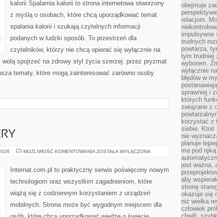
kalorii Spalarnia kalorii to strona internetowa stworzony
obejmuje zac
perspektywie
z myślą o osobach, które chcą uporządkować temat
relacjom. Mo
spalania kalorii i szukają czytelnych informacji
niekontrolow
impulsywne 
podanych w ludzki sposób. To przestrzeń dla
trudnych ro
powtarza, tym
czytelników, którzy nie chcą opierać się wyłącznie na
tym trudniej
z wolą spojrzeć na zdrowy styl życia szerzej: przez pryzmat
wyborem. Zm
wyłącznie na
usza tematy, które mogą zainteresować zarówno osoby
błędów w my
postanawiają,
sprawniej i 
których funk
związane z o
powtarzalny
korzystać z 
siebie. Ktoś
ERY
nie wyznacza
planuje lepi
ma pod ręką 
HOSTING
 2026
MOŻLIWOŚĆ KOMENTOWANIA
ZOSTAŁA WYŁĄCZONA
I
automatyczn
SERWERY
jest ważna, 
Internat.com.pl to praktyczny serwis poświęcony nowym
przeprojekto
aby wspiera
technologiom oraz wszystkim zagadnieniom, które
stronę stare
wiążą się z codziennym korzystaniem z urządzeń
okazuje się
niż wielka r
mobilnych. Strona może być wygodnym miejscem dla
człowiek pró
chwili, szy
osób, które chcą uporządkować wiedzę o świecie