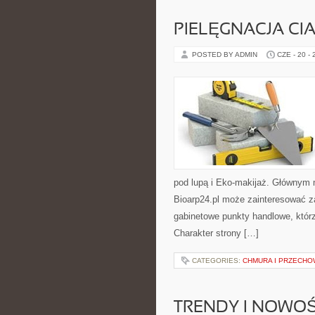
PIELĘGNACJA CI
POSTED BY ADMIN
CZE - 20 -
pod lupą i Eko-makijaż. Głównym 
Bioarp24.pl może zainteresować z
gabinetowe punkty handlowe, któr
Charakter strony […]
CATEGORIES:
CHMURA I PRZECH
TRENDY I NOWOŚ