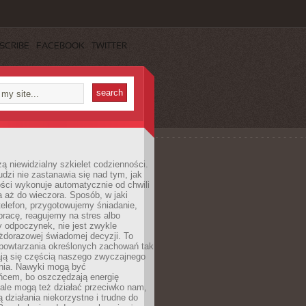
SCRIBE
FACEBOOK
TWITTER
ą niewidzialny szkielet codzienności.
dzi nie zastanawia się nad tym, jak
ści wykonuje automatycznie od chwili
 aż do wieczora. Sposób, w jaki
elefon, przygotowujemy śniadanie,
racę, reagujemy na stres albo
 odpoczynek, nie jest zwykle
żdorazowej świadomej decyzji. To
 powtarzania określonych zachowań tak
ają się częścią naszego zwyczajnego
nia. Nawyki mogą być
ńcem, bo oszczędzają energię
ale mogą też działać przeciwko nam,
ją działania niekorzystne i trudne do