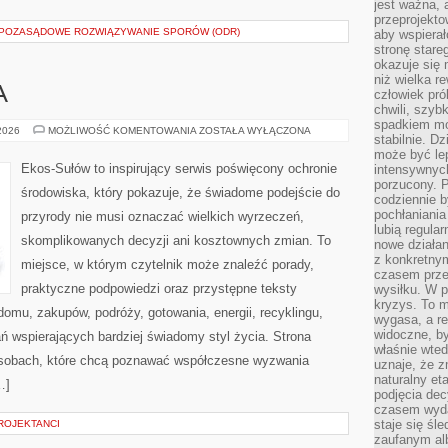
jest ważna, 
przeprojekto
I POZASĄDOWE ROZWIĄZYWANIE SPORÓW (ODR)
aby wspiera
stronę stare
okazuje się
niż wielka r
A
człowiek pró
chwili, szy
spadkiem mot
ZIELONA
 2026
MOŻLIWOŚĆ KOMENTOWANIA
ZOSTAŁA WYŁĄCZONA
stabilnie. D
ENERGIA
może być le
Ekos-Sułów to inspirujący serwis poświęcony ochronie
intensywnych
porzucony. P
środowiska, który pokazuje, że świadome podejście do
codziennie b
pochłaniania
przyrody nie musi oznaczać wielkich wyrzeczeń,
lubią regula
skomplikowanych decyzji ani kosztownych zmian. To
nowe działan
z konkretny
miejsce, w którym czytelnik może znaleźć porady,
czasem prze
praktyczne podpowiedzi oraz przystępne teksty
wysiłku. W p
kryzys. To 
omu, zakupów, podróży, gotowania, energii, recyklingu,
wygasa, a re
widoczne, b
ń wspierających bardziej świadomy styl życia. Strona
właśnie wte
osobach, które chcą poznawać współczesne wyzwania
uznaje, że z
naturalny et
…]
podjęcia decy
czasem wyda
staje się śl
ROJEKTANCI
zaufanym alb