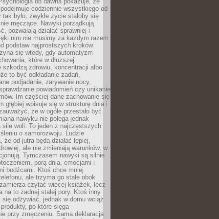
 Psychologia od dawna pokazuje, że
 podejmuje codziennie wszystkiego od
tak było, zwykłe życie stałoby się
lnie męczące. Nawyki porządkują
ć, pozwalają działać sprawniej i
zięki nim nie musimy za każdym razem
od podstaw najprostszych kroków.
zyna się wtedy, gdy automatyzm
howania, które w dłuższej
 szkodzą zdrowiu, koncentracji albo
że to być odkładanie zadań,
ane podjadanie, zarywanie nocy,
sprawdzanie powiadomień czy unikanie
zmów. Im częściej dane zachowanie się
 głębiej wpisuje się w strukturę dnia i
 zauważyć, że w ogóle przestało być
iana nawyku nie polega jednak
 sile woli. To jeden z najczęstszych
śleniu o samorozwoju. Ludzie
 że od jutra będą działać lepiej,
zdrowiej, ale nie zmieniają warunków, w
cjonują. Tymczasem nawyki są silnie
toczeniem, porą dnia, emocjami i
mi bodźcami. Ktoś chce mniej
telefonu, ale trzyma go stale obok
 zamierza czytać więcej książek, lecz
 na to żadnej stałej pory. Ktoś inny
ej się odżywiać, jednak w domu wciąż
produkty, po które sięga
ie przy zmęczeniu. Sama deklaracja