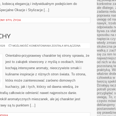
ze, kobiecą elegancją i indywidualnym podejściem do
konkretne za
ale dlatego,
pecjalne Okazje i Stylizacje […]
zadania redu
poprawia nas
uwagę od nap
NY STYL ŻYCIA
nawyk, trzeb
odpowiada n
bywa za słab
sposobu na r
CHY
napięcia cz
wtedy zmian
PERFUMY
 2026
MOŻLIWOŚĆ KOMENTOWANIA
ZOSTAŁA WYŁĄCZONA
skuteczna pr
I
walką z zac
ZAPACHY
się za nim k
Orientalno-przyprawowy charakter tej strony sprawia, że
najważniejsz
jest to zakątek stworzony z myślą o osobach, które
od nich w du
pozostaną te
kochają intensywne aromaty, nieoczywiste smaki i
praktyką. Wi
właśnie drob
kulinarne inspiracje z różnych stron świata. To strona,
człowieka w
która może zainteresować zarówno domowych
tworzą spekt
Działają rac
kucharzy, jak i tych, którzy od dawna wiedzą, że
potrafi przek
rafią całkowicie odmienić nawet najprostsze danie.
przyglądać s
uwagą. To, c
okół aromatycznych mieszanek, ale jej charakter jest
często mówi 
deklarujemy
rawy są tu punktem […]
postanowień.
się prawdziw
ODYKA