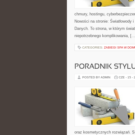
chmury, hostingu, cyberbezpiecze
Nowości na stronie: Światłowody 
Danych. To strona, w którym świat
niepotrzebnego komplikowania, […
CATEGORIES:
ZABIEGI SPA W DOM
PORADNIK STYL
POSTED BY ADMIN
CZE - 15 -
oraz kosmetycznych rozwiązań. St