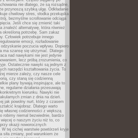
chowania nie dlatego, że są rozsądne,
 że przynoszą szybką ulgę. Odkładanie
kuje chwilowy stres, słodka przekąska
trój, bezmyślne scrollowanie odciąga
ięcia. Jeśli chce się zmienić taki
a znaleźć alternatywę, która również
a określoną potrzebę. Sam zakaz
y. Człowiek potrzebuje innego
egulowanie emocji, rozładowanie
y odzyskanie poczucia wpływu. Dopiero
a ma szansę się utrzymać. Dlatego
aca nad nawykami nie jest jedynie
howaniem, lecz próbą zrozumienia, co
ryje. Ostatecznie nawyki są jednym z
ych narzędzi kształtowania życia. To
żej mierze zależy, czy nasze cele
orią, czy staną się codzienną
elkie plany bywają inspirujące, ale to
ne, regularne działania przesuwają
 konkretnym kierunku. Nawyki nie
akularnych zmian z dnia na dzień.
zej jak powolny nurt, który z czasem
ształcić krajobraz. Dlatego warto
ię własnej codzienności z większą
o robimy niemal bezwiednie, bardzo
więcej o naszym życiu niż to, co
 przy okazji noworocznych
 W tej cichej warstwie powtórzeń kryje
a siła zmiany, pod warunkiem że