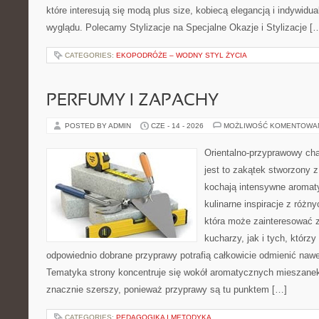
które interesują się modą plus size, kobiecą elegancją i indywid
wyglądu. Polecamy Stylizacje na Specjalne Okazje i Stylizacje [
CATEGORIES:
EKOPODRÓŻE – WODNY STYL ŻYCIA
PERFUMY I ZAPACHY
POSTED BY ADMIN
CZE - 14 - 2026
MOŻLIWOŚĆ KOMENTOWA
Orientalno-przyprawowy char
jest to zakątek stworzony 
kochają intensywne aromaty
kulinarne inspiracje z różny
która może zainteresować
kucharzy, jak i tych, którz
odpowiednio dobrane przyprawy potrafią całkowicie odmienić nawe
Tematyka strony koncentruje się wokół aromatycznych mieszanek, 
znacznie szerszy, ponieważ przyprawy są tu punktem […]
CATEGORIES:
PEDAGOGIKA I METODYKA