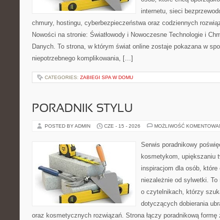
internetu, sieci bezprzewo
chmury, hostingu, cyberbezpieczeństwa oraz codziennych rozwią
Nowości na stronie: Światłowody i Nowoczesne Technologie i Ch
Danych. To strona, w którym świat online zostaje pokazana w sp
niepotrzebnego komplikowania, […]
CATEGORIES:
ZABIEGI SPA W DOMU
PORADNIK STYLU
POSTED BY ADMIN
CZE - 15 - 2026
MOŻLIWOŚĆ KOMENTOWA
Serwis poradnikowy poświęc
kosmetykom, upiększaniu 
inspiracjom dla osób, któr
niezależnie od sylwetki. T
o czytelnikach, którzy szu
dotyczących dobierania ubr
oraz kosmetycznych rozwiązań. Strona łączy poradnikową formę 