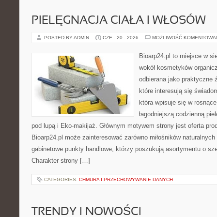
PIELĘGNACJA CIAŁA I WŁOSÓW
POSTED BY ADMIN
CZE - 20 - 2026
MOŻLIWOŚĆ KOMENTOWA
Bioarp24.pl to miejsce w sie
wokół kosmetyków organic
odbierana jako praktyczne ź
które interesują się świado
która wpisuje się w rosnąc
łagodniejszą codzienną pie
pod lupą i Eko-makijaż. Głównym motywem strony jest oferta pr
Bioarp24.pl może zainteresować zarówno miłośników naturalnych 
gabinetowe punkty handlowe, którzy poszukują asortymentu o sz
Charakter strony […]
CATEGORIES:
CHMURA I PRZECHOWYWANIE DANYCH
TRENDY I NOWOŚCI