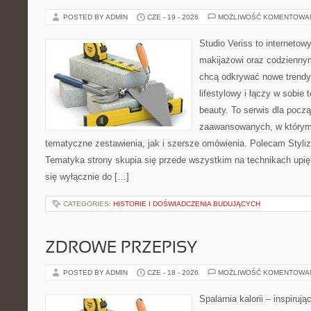
POSTED BY ADMIN
CZE - 19 - 2026
MOŻLIWOŚĆ KOMENTOWA
Studio Veriss to internetow
makijażowi oraz codziennym
chcą odkrywać nowe trendy
lifestylowy i łączy w sobie
beauty. To serwis dla począ
zaawansowanych, w którym
tematyczne zestawienia, jak i szersze omówienia. Polecam Styliza
Tematyka strony skupia się przede wszystkim na technikach upięk
się wyłącznie do […]
CATEGORIES:
HISTORIE I DOŚWIADCZENIA BUDUJĄCYCH
ZDROWE PRZEPISY
POSTED BY ADMIN
CZE - 18 - 2026
MOŻLIWOŚĆ KOMENTOWA
Spalarnia kalorii – inspiruj