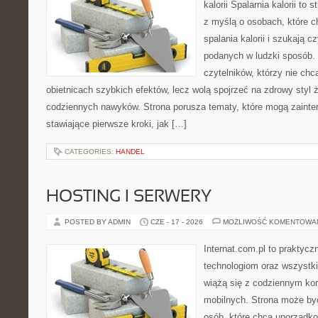
kalorii Spalarnia kalorii to
z myślą o osobach, które 
spalania kalorii i szukają c
podanych w ludzki sposób. 
czytelników, którzy nie chc
obietnicach szybkich efektów, lecz wolą spojrzeć na zdrowy styl 
codziennych nawyków. Strona porusza tematy, które mogą zaint
stawiające pierwsze kroki, jak […]
CATEGORIES:
HANDEL
HOSTING I SERWERY
POSTED BY ADMIN
CZE - 17 - 2026
MOŻLIWOŚĆ KOMENTOWA
Internat.com.pl to praktyc
technologiom oraz wszystk
wiążą się z codziennym ko
mobilnych. Strona może b
osób, które chcą uporządk