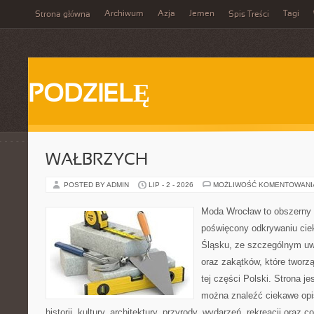
Archiwum
Azja
Jemen
Tagi
Strona główna
Spis Treści
PODZIELĘ
WAŁBRZYCH
POSTED BY ADMIN
LIP - 2 - 2026
MOŻLIWOŚĆ KOMENTOWAN
Moda Wrocław to obszerny 
poświęcony odkrywaniu ci
Śląsku, ze szczególnym uw
oraz zakątków, które tworz
tej części Polski. Strona je
można znaleźć ciekawe opi
historii, kultury, architektury, przyrody, wydarzeń, rekreacji oraz