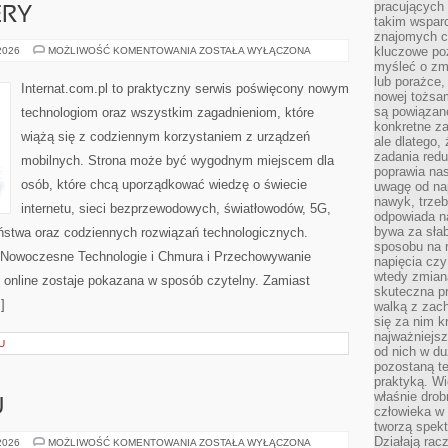
pracujących
ERY
takim wspar
znajomych 
HOSTING
kluczowe poz
 2026
MOŻLIWOŚĆ KOMENTOWANIA
ZOSTAŁA WYŁĄCZONA
I
myśleć o zm
SERWERY
lub porażce,
Internat.com.pl to praktyczny serwis poświęcony nowym
nowej tożsa
są powiązan
technologiom oraz wszystkim zagadnieniom, które
konkretne za
wiążą się z codziennym korzystaniem z urządzeń
ale dlatego,
zadania redu
mobilnych. Strona może być wygodnym miejscem dla
poprawia nas
osób, które chcą uporządkować wiedzę o świecie
uwagę od nap
nawyk, trzeb
internetu, sieci bezprzewodowych, światłowodów, 5G,
odpowiada n
bywa za słab
ństwa oraz codziennych rozwiązań technologicznych.
sposobu na r
i Nowoczesne Technologie i Chmura i Przechowywanie
napięcia cz
wtedy zmian
 online zostaje pokazana w sposób czytelny. Zamiast
skuteczna pr
]
walką z zac
się za nim k
najważniejsz
U
od nich w du
pozostaną te
praktyką. Wi
właśnie drob
U
człowieka w
tworzą spekt
Działają rac
PORADNIK
 2026
MOŻLIWOŚĆ KOMENTOWANIA
ZOSTAŁA WYŁĄCZONA