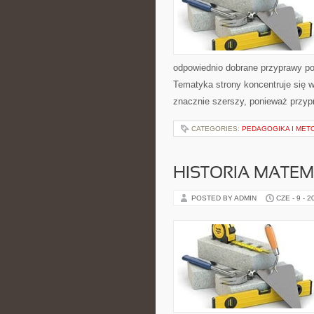
odpowiednio dobrane przyprawy pot
Tematyka strony koncentruje się w
znacznie szerszy, ponieważ przyp
CATEGORIES:
PEDAGOGIKA I MET
HISTORIA MATEM
POSTED BY ADMIN
CZE - 9 - 2