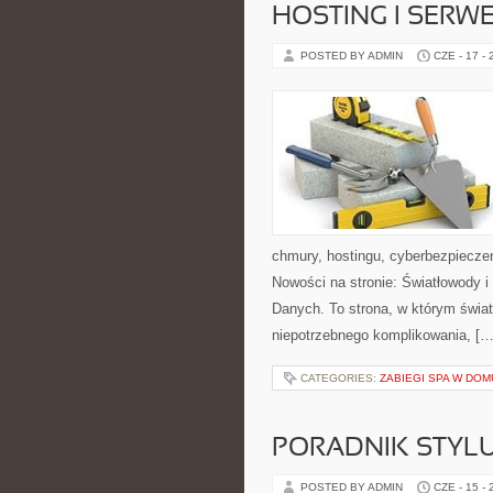
HOSTING I SERW
POSTED BY ADMIN
CZE - 17 -
chmury, hostingu, cyberbezpiecze
Nowości na stronie: Światłowody 
Danych. To strona, w którym świat
niepotrzebnego komplikowania, […
CATEGORIES:
ZABIEGI SPA W DOM
PORADNIK STYL
POSTED BY ADMIN
CZE - 15 -