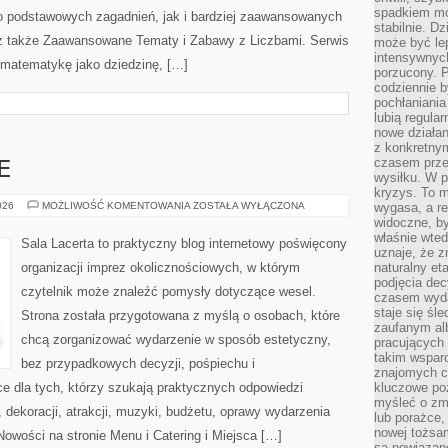
spadkiem mot
o podstawowych zagadnień, jak i bardziej zaawansowanych
stabilnie. D
 także Zaawansowane Tematy i Zabawy z Liczbami. Serwis
może być le
intensywnych
 matematykę jako dziedzinę, […]
porzucony. P
codziennie b
pochłaniania
lubią regula
nowe działan
z konkretny
czasem prze
E
wysiłku. W p
kryzys. To 
BUDŻET
026
MOŻLIWOŚĆ KOMENTOWANIA
ZOSTAŁA WYŁĄCZONA
wygasa, a re
I
widoczne, b
FINANSE
właśnie wte
Sala Lacerta to praktyczny blog internetowy poświęcony
uznaje, że z
organizacji imprez okolicznościowych, w którym
naturalny et
podjęcia decy
czytelnik może znaleźć pomysły dotyczące wesel.
czasem wyda
staje się śl
Strona została przygotowana z myślą o osobach, które
zaufanym alb
chcą zorganizować wydarzenie w sposób estetyczny,
pracujących
takim wspar
bez przypadkowych decyzji, pośpiechu i
znajomych 
e dla tych, którzy szukają praktycznych odpowiedzi
kluczowe poz
myśleć o zm
dekoracji, atrakcji, muzyki, budżetu, oprawy wydarzenia
lub porażce,
nowej tożsa
Nowości na stronie Menu i Catering i Miejsca […]
są powiązan