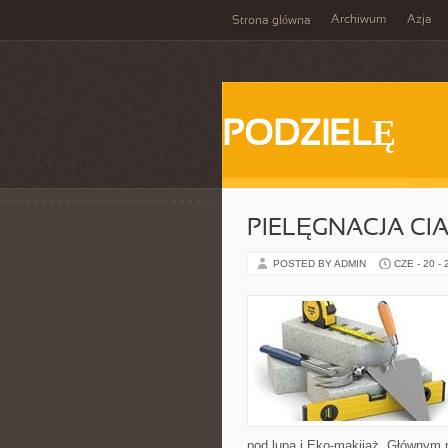
Archiwum
Azja
Strona główna
PODZIELĘ
PIELĘGNACJA CI
POSTED BY ADMIN
CZE - 20 -
pod lupą i Eko-makijaż. Głównym 