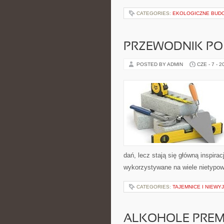
CATEGORIES:
EKOLOGICZNE BUD
PRZEWODNIK PO
POSTED BY ADMIN
CZE - 7 - 2
dań, lecz stają się główną inspir
wykorzystywane na wiele nietypow
CATEGORIES:
TAJEMNICE I NIEW
ALKOHOLE PREM