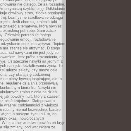
chowania nie dlatego, że są rozsądne,
 że przynoszą szybką ulgę. Odkładanie
kuje chwilowy stres, słodka przekąska
trój, bezmyślne scrollowanie odciąga
ięcia. Jeśli chce się zmienić taki
a znaleźć alternatywę, która również
a określoną potrzebę. Sam zakaz
y. Człowiek potrzebuje innego
egulowanie emocji, rozładowanie
y odzyskanie poczucia wpływu. Dopiero
a ma szansę się utrzymać. Dlatego
aca nad nawykami nie jest jedynie
howaniem, lecz próbą zrozumienia, co
ryje. Ostatecznie nawyki są jednym z
ych narzędzi kształtowania życia. To
żej mierze zależy, czy nasze cele
orią, czy staną się codzienną
elkie plany bywają inspirujące, ale to
ne, regularne działania przesuwają
 konkretnym kierunku. Nawyki nie
akularnych zmian z dnia na dzień.
zej jak powolny nurt, który z czasem
ształcić krajobraz. Dlatego warto
ię własnej codzienności z większą
o robimy niemal bezwiednie, bardzo
więcej o naszym życiu niż to, co
 przy okazji noworocznych
 W tej cichej warstwie powtórzeń kryje
a siła zmiany, pod warunkiem że