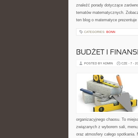
znaleźć porady dotyczące zarówn
tematów matematycznych. Zobacz
ten blog o matematyce prezentuje
CATEGORIES:
BONN
BUDŻET I FINANS
POSTED BY ADMIN
CZE - 7 - 2
organizacyjnego chaosu. To miejsc
związanych z wyborem sali, menu, 
oraz atmosfery całego spotkania. 