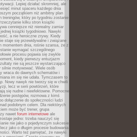
ywacji. Lepiej działać skromniej, ale
ziesięć minut spaceru każdego dnia
pszym początkiem niż ambitny plan
 treningów, który po tygodniu zostanie
rzeczytanie kilku stron książki
ywa cenniejsze niż nierealny zamiar
 jednej książki tygodniowo. Nawyki
rność, a nie heroiczne zrywy. Kiedy
ie staje się przewidywalne i związane
m momentem dnia, rośnie szansa, że z
stanie wymagać szczególnego
ołowie procesu pojawia się zwykle
moment, kiedy pierwszy entuzjazm
zultaty nie są jeszcze wystarczająco
y silnie motywować. Wiele osób
dy wraca do dawnych schematów i
miana im się nie udała. Tymczasem to
ap. Nowy nawyk nie tworzy się w chwili
zji, lecz w serii powtórzeń, które
ją się nudne i nieefektowne. Pomocne
edzenie postępów, rozmowa z kimś
o dołączenie do społeczności ludzi
 nad podobnym celem. Dla niektórych
ciem może być trener, grupa
czy nawet
forum internetowe
ale
ostaje jedno: trzeba nauczyć się
ianie nie jako o pojedynczym sukcesie
 lecz jako o długim procesie budowania
mości. Warto też pamiętać, że nawyki
e z emocjami. Często sięgamy po