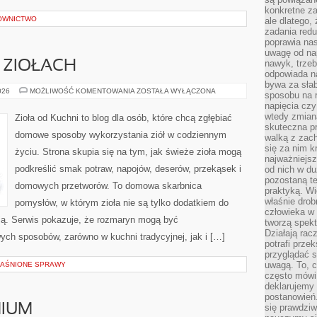
konkretne za
OWNICTWO
ale dlatego,
zadania redu
poprawia nas
uwagę od nap
nawyk, trzeb
 ZIOŁACH
odpowiada n
bywa za słab
PRZEWODNIK
026
MOŻLIWOŚĆ KOMENTOWANIA
ZOSTAŁA WYŁĄCZONA
sposobu na r
PO
napięcia cz
ZIOŁACH
wtedy zmian
Zioła od Kuchni to blog dla osób, które chcą zgłębiać
skuteczna pr
domowe sposoby wykorzystania ziół w codziennym
walką z zac
się za nim k
życiu. Strona skupia się na tym, jak świeże zioła mogą
najważniejsz
podkreślić smak potraw, napojów, deserów, przekąsek i
od nich w du
pozostaną te
domowych przetworów. To domowa skarbnica
praktyką. Wi
właśnie drob
pomysłów, w którym zioła nie są tylko dodatkiem do
człowieka w
acją. Serwis pokazuje, że rozmaryn mogą być
tworzą spekt
Działają rac
ych sposobów, zarówno w kuchni tradycyjnej, jak i […]
potrafi przek
przyglądać s
uwagą. To, c
YJAŚNIONE SPRAWY
często mówi 
deklarujemy
postanowień.
IUM
się prawdziw