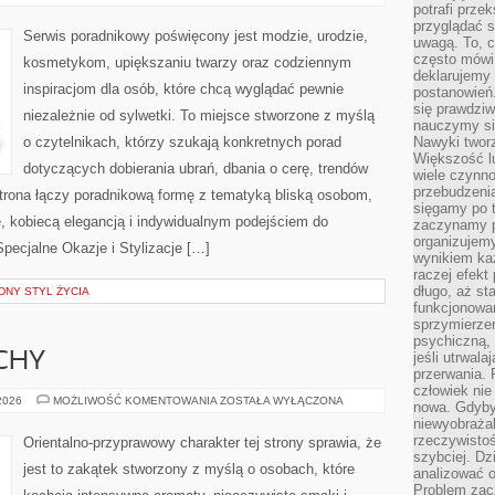
STYLU
potrafi przek
przyglądać s
Serwis poradnikowy poświęcony jest modzie, urodzie,
uwagą. To, c
często mówi 
kosmetykom, upiększaniu twarzy oraz codziennym
deklarujemy
inspiracjom dla osób, które chcą wyglądać pewnie
postanowień.
się prawdziw
niezależnie od sylwetki. To miejsce stworzone z myślą
nauczymy si
o czytelnikach, którzy szukają konkretnych porad
Nawyki tworz
Większość lu
dotyczących dobierania ubrań, dbania o cerę, trendów
wiele czynno
przebudzenia
rona łączy poradnikową formę z tematyką bliską osobom,
sięgamy po t
ze, kobiecą elegancją i indywidualnym podejściem do
zaczynamy p
organizujemy
pecjalne Okazje i Stylizacje […]
wynikiem ka
raczej efekt
długo, aż st
NY STYL ŻYCIA
funkcjonowa
sprzymierze
psychiczną, 
jeśli utrwala
CHY
przerwania.
człowiek nie
PERFUMY
 2026
MOŻLIWOŚĆ KOMENTOWANIA
ZOSTAŁA WYŁĄCZONA
nowa. Gdyby 
I
niewyobraża
ZAPACHY
rzeczywistoś
Orientalno-przyprawowy charakter tej strony sprawia, że
szybciej. D
jest to zakątek stworzony z myślą o osobach, które
analizować 
Problem zac