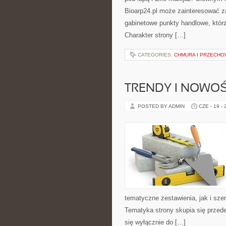
Bioarp24.pl może zainteresować z
gabinetowe punkty handlowe, któr
Charakter strony […]
CATEGORIES:
CHMURA I PRZECH
TRENDY I NOWOŚ
POSTED BY ADMIN
CZE - 19 -
tematyczne zestawienia, jak i sze
Tematyka strony skupia się przede
się wyłącznie do […]