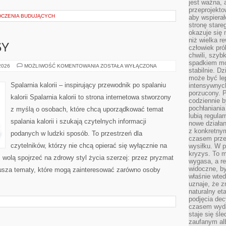
jest ważna, 
przeprojekto
DCZENIA BUDUJĄCYCH
aby wspiera
stronę stare
okazuje się
niż wielka r
SY
człowiek pró
chwili, szy
spadkiem mot
ZDROWE
 2026
MOŻLIWOŚĆ KOMENTOWANIA
ZOSTAŁA WYŁĄCZONA
stabilnie. D
PRZEPISY
może być le
Spalarnia kalorii – inspirujący przewodnik po spalaniu
intensywnych
porzucony. P
kalorii Spalarnia kalorii to strona internetowa stworzony
codziennie b
pochłaniania
z myślą o osobach, które chcą uporządkować temat
lubią regula
spalania kalorii i szukają czytelnych informacji
nowe działan
z konkretny
podanych w ludzki sposób. To przestrzeń dla
czasem prze
czytelników, którzy nie chcą opierać się wyłącznie na
wysiłku. W p
kryzys. To 
z wolą spojrzeć na zdrowy styl życia szerzej: przez pryzmat
wygasa, a re
widoczne, b
usza tematy, które mogą zainteresować zarówno osoby
właśnie wte
uznaje, że z
naturalny et
podjęcia decy
czasem wyda
staje się śl
zaufanym alb