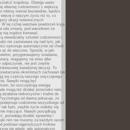
ształcić krajobraz. Dlatego warto
ię własnej codzienności z większą
o robimy niemal bezwiednie, bardzo
więcej o naszym życiu niż to, co
 przy okazji noworocznych
 W tej cichej warstwie powtórzeń kryje
a siła zmiany, pod warunkiem że
ę nią mądrze kierować.
ą niewidzialny szkielet codzienności.
dzi nie zastanawia się nad tym, jak
ści wykonuje automatycznie od chwili
 aż do wieczora. Sposób, w jaki
elefon, przygotowujemy śniadanie,
racę, reagujemy na stres albo
 odpoczynek, nie jest zwykle
żdorazowej świadomej decyzji. To
 powtarzania określonych zachowań tak
ają się częścią naszego zwyczajnego
nia. Nawyki mogą być
ńcem, bo oszczędzają energię
ale mogą też działać przeciwko nam,
ją działania niekorzystne i trudne do
 Psychologia od dawna pokazuje, że
 podejmuje codziennie wszystkiego od
tak było, zwykłe życie stałoby się
lnie męczące. Nawyki porządkują
ć, pozwalają działać sprawniej i
zięki nim nie musimy za każdym razem
od podstaw najprostszych kroków.
zyna się wtedy, gdy automatyzm