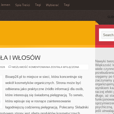
Jemen
Tagi
Tagi
Spis Treści
Wybierać
SUB
AŁA I WŁOSÓW
Nawyki tworz
Większość lu
PIELĘGNACJA
 2026
MOŻLIWOŚĆ KOMENTOWANIA
ZOSTAŁA WYŁĄCZONA
wiele czynno
CIAŁA
przebudzenia
I
WŁOSÓW
sięgamy po t
Bioarp24.pl to miejsce w sieci, która koncentruje się
zaczynamy p
wokół kosmetyków organicznych. Strona może być
organizujemy
wynikiem ka
odbierana jako praktyczne źródło informacji dla osób,
raczej efekt
które interesują się świadomą pielęgnacją. To serwis,
długo, aż st
funkcjonowa
która wpisuje się w rosnące zainteresowanie
sprzymierze
psychiczną, 
łagodniejszą codzienną pielęgnacją. Polecamy Składniki
jeśli utrwala
motywem strony jest oferta produktów kosmetycznych.