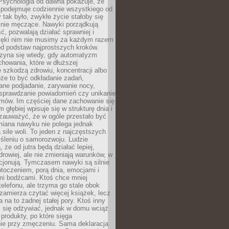
 Psychologia od dawna pokazuje, że
 podejmuje codziennie wszystkiego od
tak było, zwykłe życie stałoby się
lnie męczące. Nawyki porządkują
ć, pozwalają działać sprawniej i
zięki nim nie musimy za każdym razem
od podstaw najprostszych kroków.
zyna się wtedy, gdy automatyzm
howania, które w dłuższej
 szkodzą zdrowiu, koncentracji albo
że to być odkładanie zadań,
ane podjadanie, zarywanie nocy,
sprawdzanie powiadomień czy unikanie
zmów. Im częściej dane zachowanie się
 głębiej wpisuje się w strukturę dnia i
 zauważyć, że w ogóle przestało być
iana nawyku nie polega jednak
 sile woli. To jeden z najczęstszych
śleniu o samorozwoju. Ludzie
 że od jutra będą działać lepiej,
zdrowiej, ale nie zmieniają warunków, w
cjonują. Tymczasem nawyki są silnie
toczeniem, porą dnia, emocjami i
mi bodźcami. Ktoś chce mniej
telefonu, ale trzyma go stale obok
 zamierza czytać więcej książek, lecz
 na to żadnej stałej pory. Ktoś inny
ej się odżywiać, jednak w domu wciąż
produkty, po które sięga
ie przy zmęczeniu. Sama deklaracja