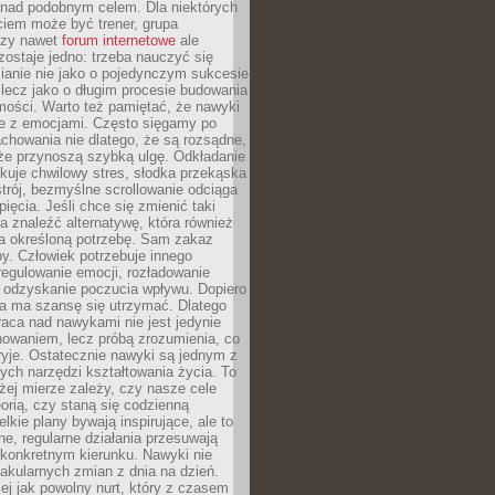
 nad podobnym celem. Dla niektórych
ciem może być trener, grupa
czy nawet
forum internetowe
ale
ostaje jedno: trzeba nauczyć się
ianie nie jako o pojedynczym sukcesie
 lecz jako o długim procesie budowania
mości. Warto też pamiętać, że nawyki
e z emocjami. Często sięgamy po
chowania nie dlatego, że są rozsądne,
 że przynoszą szybką ulgę. Odkładanie
kuje chwilowy stres, słodka przekąska
trój, bezmyślne scrollowanie odciąga
ięcia. Jeśli chce się zmienić taki
a znaleźć alternatywę, która również
a określoną potrzebę. Sam zakaz
y. Człowiek potrzebuje innego
egulowanie emocji, rozładowanie
y odzyskanie poczucia wpływu. Dopiero
a ma szansę się utrzymać. Dlatego
aca nad nawykami nie jest jedynie
howaniem, lecz próbą zrozumienia, co
ryje. Ostatecznie nawyki są jednym z
ych narzędzi kształtowania życia. To
żej mierze zależy, czy nasze cele
orią, czy staną się codzienną
elkie plany bywają inspirujące, ale to
ne, regularne działania przesuwają
 konkretnym kierunku. Nawyki nie
akularnych zmian z dnia na dzień.
zej jak powolny nurt, który z czasem