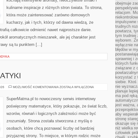
kochają intensywne aromaty, nieoczywiste smaki i
obejmuje zac
kulinarne inspiracje z różnych stron świata. To strona,
perspektywie
relacjom. Mo
która może zainteresować zarówno domowych
niekontrolow
impulsywne 
kucharzy, jak i tych, którzy od dawna wiedzą, że
trudnych ro
rafią całkowicie odmienić nawet najprostsze danie.
powtarza, tym
tym trudniej
okół aromatycznych mieszanek, ale jej charakter jest
wyborem. Zm
rawy są tu punktem […]
wyłącznie na
błędów w my
postanawiają,
ODYKA
sprawniej i 
których funk
związane z o
powtarzalny
ATYKI
korzystać z 
siebie. Ktoś
nie wyznacza
HISTORIA
026
MOŻLIWOŚĆ KOMENTOWANIA
ZOSTAŁA WYŁĄCZONA
MATEMATYKI
planuje lepi
ma pod ręką 
SuperMatma.pl to nowoczesny serwis internetowy
automatyczn
jest ważna, 
poświęcony matematyce, który pokazuje, że świat liczb,
przeprojekto
wzorów, równań i logicznych zależności może być
aby wspiera
stronę stare
zrozumiały. Strona została stworzona z myślą o
okazuje się
niż wielka r
osobach, które chcą poznawać liczby od bardziej
człowiek pró
przyjaznej strony. To miejsce, w którym rodzic może
chwili, szy