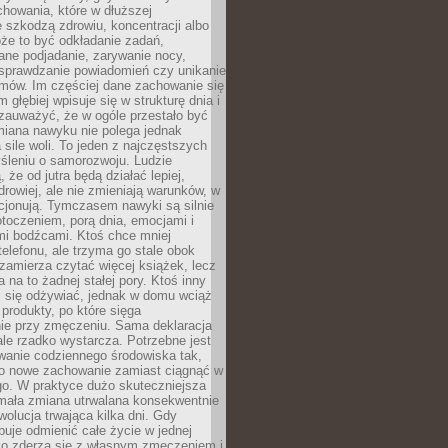
howania, które w dłuższej
 szkodzą zdrowiu, koncentracji albo
że to być odkładanie zadań,
ane podjadanie, zarywanie nocy,
sprawdzanie powiadomień czy unikanie
zmów. Im częściej dane zachowanie się
 głębiej wpisuje się w strukturę dnia i
 zauważyć, że w ogóle przestało być
iana nawyku nie polega jednak
 sile woli. To jeden z najczęstszych
śleniu o samorozwoju. Ludzie
 że od jutra będą działać lepiej,
zdrowiej, ale nie zmieniają warunków, w
cjonują. Tymczasem nawyki są silnie
toczeniem, porą dnia, emocjami i
mi bodźcami. Ktoś chce mniej
telefonu, ale trzyma go stale obok
 zamierza czytać więcej książek, lecz
 na to żadnej stałej pory. Ktoś inny
ej się odżywiać, jednak w domu wciąż
produkty, po które sięga
ie przy zmęczeniu. Sama deklaracja
ale rzadko wystarcza. Potrzebne jest
wanie codziennego środowiska tak,
ło nowe zachowanie zamiast ciągnąć w
go. W praktyce dużo skuteczniejsza
 mała zmiana utrwalana konsekwentnie
ewolucja trwająca kilka dni. Gdy
buje odmienić całe życie w jednej
bko zderza się z własnym zmęczeniem i