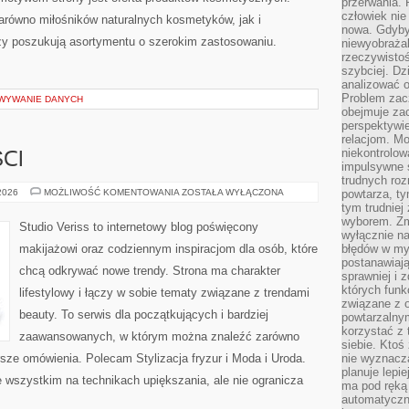
przerwania.
człowiek nie
arówno miłośników naturalnych kosmetyków, jak i
nowa. Gdyby 
zy poszukują asortymentu o szerokim zastosowaniu.
niewyobraża
rzeczywistoś
szybciej. D
analizować 
Problem zac
OWYWANIE DANYCH
obejmuje zac
perspektywie
relacjom. Mo
niekontrolow
CI
impulsywne 
trudnych ro
TRENDY
 2026
MOŻLIWOŚĆ KOMENTOWANIA
ZOSTAŁA WYŁĄCZONA
powtarza, tym
I
tym trudniej
NOWOŚCI
wyborem. Zm
Studio Veriss to internetowy blog poświęcony
wyłącznie na
makijażowi oraz codziennym inspiracjom dla osób, które
błędów w my
postanawiają,
chcą odkrywać nowe trendy. Strona ma charakter
sprawniej i 
których funk
lifestylowy i łączy w sobie tematy związane z trendami
związane z o
beauty. To serwis dla początkujących i bardziej
powtarzalny
korzystać z 
zaawansowanych, w którym można znaleźć zarówno
siebie. Ktoś
rsze omówienia. Polecam Stylizacja fryzur i Moda i Uroda.
nie wyznacza
planuje lepi
 wszystkim na technikach upiększania, ale nie ogranicza
ma pod ręką 
automatyczn