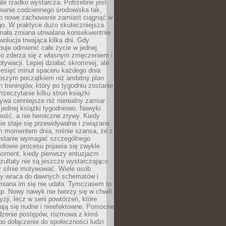
ale rzadko wystarcza. Potrzebne jest
wanie codziennego środowiska tak,
ło nowe zachowanie zamiast ciągnąć w
go. W praktyce dużo skuteczniejsza
 mała zmiana utrwalana konsekwentnie
ewolucja trwająca kilka dni. Gdy
buje odmienić całe życie w jednej
bko zderza się z własnym zmęczeniem i
ywacji. Lepiej działać skromniej, ale
ziesięć minut spaceru każdego dnia
pszym początkiem niż ambitny plan
 treningów, który po tygodniu zostanie
rzeczytanie kilku stron książki
ywa cenniejsze niż nierealny zamiar
 jednej książki tygodniowo. Nawyki
rność, a nie heroiczne zrywy. Kiedy
ie staje się przewidywalne i związane
m momentem dnia, rośnie szansa, że z
stanie wymagać szczególnego
ołowie procesu pojawia się zwykle
moment, kiedy pierwszy entuzjazm
zultaty nie są jeszcze wystarczająco
y silnie motywować. Wiele osób
dy wraca do dawnych schematów i
miana im się nie udała. Tymczasem to
ap. Nowy nawyk nie tworzy się w chwili
zji, lecz w serii powtórzeń, które
ją się nudne i nieefektowne. Pomocne
edzenie postępów, rozmowa z kimś
o dołączenie do społeczności ludzi