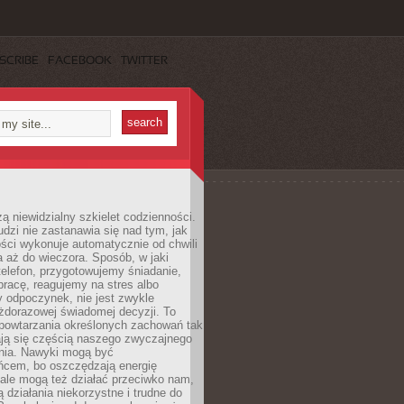
SCRIBE
FACEBOOK
TWITTER
ą niewidzialny szkielet codzienności.
dzi nie zastanawia się nad tym, jak
ści wykonuje automatycznie od chwili
 aż do wieczora. Sposób, w jaki
elefon, przygotowujemy śniadanie,
racę, reagujemy na stres albo
 odpoczynek, nie jest zwykle
żdorazowej świadomej decyzji. To
 powtarzania określonych zachowań tak
ają się częścią naszego zwyczajnego
nia. Nawyki mogą być
ńcem, bo oszczędzają energię
ale mogą też działać przeciwko nam,
ją działania niekorzystne i trudne do