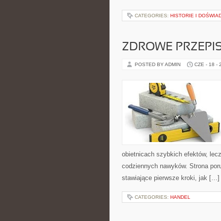
CATEGORIES:
HISTORIE I DOŚWIA
ZDROWE PRZEPI
POSTED BY ADMIN
CZE - 18 -
obietnicach szybkich efektów, lec
codziennych nawyków. Strona por
stawiające pierwsze kroki, jak […]
CATEGORIES:
HANDEL