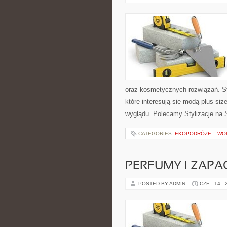
oraz kosmetycznych rozwiązań. St
które interesują się modą plus si
wyglądu. Polecamy Stylizacje na S
CATEGORIES:
EKOPODRÓŻE – WOD
PERFUMY I ZAPA
POSTED BY ADMIN
CZE - 14 -