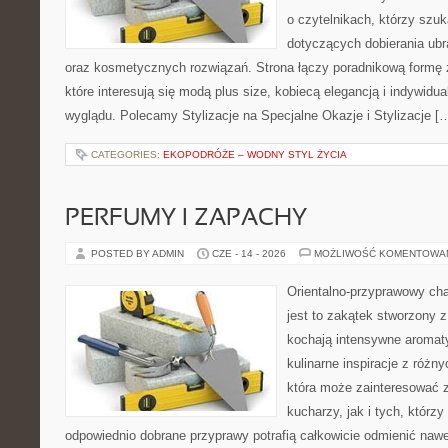
o czytelnikach, którzy szu
dotyczących dobierania ubr
oraz kosmetycznych rozwiązań. Strona łączy poradnikową formę 
które interesują się modą plus size, kobiecą elegancją i indywid
wyglądu. Polecamy Stylizacje na Specjalne Okazje i Stylizacje [
CATEGORIES:
EKOPODRÓŻE – WODNY STYL ŻYCIA
PERFUMY I ZAPACHY
POSTED BY ADMIN
CZE - 14 - 2026
MOŻLIWOŚĆ KOMENTOWA
Orientalno-przyprawowy char
jest to zakątek stworzony 
kochają intensywne aromaty
kulinarne inspiracje z różny
która może zainteresować
kucharzy, jak i tych, którz
odpowiednio dobrane przyprawy potrafią całkowicie odmienić nawe