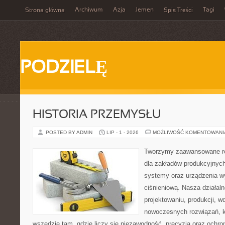
Archiwum
Azja
Jemen
Tagi
Strona główna
Spis Treści
PODZIELĘ
HISTORIA PRZEMYSŁU
POSTED BY ADMIN
LIP - 1 - 2026
MOŻLIWOŚĆ KOMENTOWAN
Tworzymy zaawansowane ro
dla zakładów produkcyjnych
systemy oraz urządzenia w
ciśnieniową. Nasza działaln
projektowaniu, produkcji, w
nowoczesnych rozwiązań, k
wszędzie tam, gdzie liczy się niezawodność, precyzja oraz och