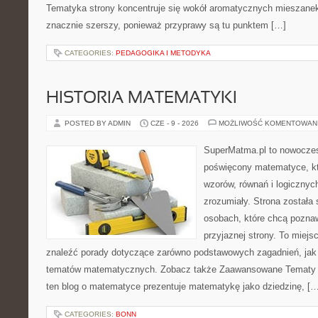
Tematyka strony koncentruje się wokół aromatycznych mieszanek, 
znacznie szerszy, ponieważ przyprawy są tu punktem […]
CATEGORIES:
PEDAGOGIKA I METODYKA
HISTORIA MATEMATYKI
POSTED BY ADMIN
CZE - 9 - 2026
MOŻLIWOŚĆ KOMENTOWAN
SuperMatma.pl to nowoczes
poświęcony matematyce, któ
wzorów, równań i logicznyc
zrozumiały. Strona została
osobach, które chcą poznaw
przyjaznej strony. To miej
znaleźć porady dotyczące zarówno podstawowych zagadnień, jak
tematów matematycznych. Zobacz także Zaawansowane Tematy i
ten blog o matematyce prezentuje matematykę jako dziedzinę, […
CATEGORIES:
BONN