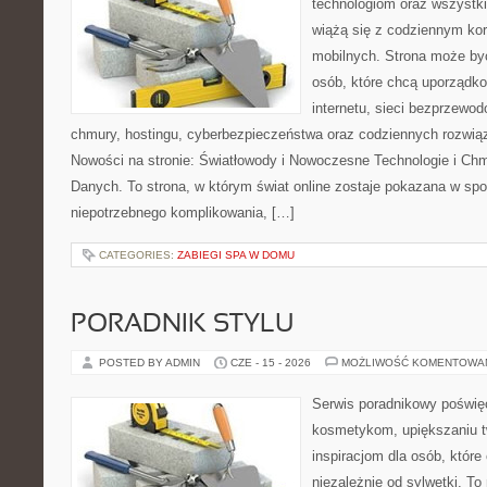
technologiom oraz wszystk
wiążą się z codziennym ko
mobilnych. Strona może b
osób, które chcą uporządk
internetu, sieci bezprzewo
chmury, hostingu, cyberbezpieczeństwa oraz codziennych rozwią
Nowości na stronie: Światłowody i Nowoczesne Technologie i Ch
Danych. To strona, w którym świat online zostaje pokazana w sp
niepotrzebnego komplikowania, […]
CATEGORIES:
ZABIEGI SPA W DOMU
PORADNIK STYLU
POSTED BY ADMIN
CZE - 15 - 2026
MOŻLIWOŚĆ KOMENTOWA
Serwis poradnikowy poświęc
kosmetykom, upiększaniu 
inspiracjom dla osób, któr
niezależnie od sylwetki. T