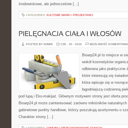
środowiskowe, ale jednocześnie […]
CATEGORIES:
KULTOWE MARKI I PROJEKTANCI
PIELĘGNACJA CIAŁA I WŁOSÓW
POSTED BY ADMIN
CZE - 20 - 2026
MOŻLIWOŚĆ KOMENTOWA
Bioarp24.pl to miejsce w sie
wokół kosmetyków organic
odbierana jako praktyczne ź
które interesują się świado
która wpisuje się w rosnąc
łagodniejszą codzienną pie
pod lupą i Eko-makijaż. Głównym motywem strony jest oferta pr
Bioarp24.pl może zainteresować zarówno miłośników naturalnych 
gabinetowe punkty handlowe, którzy poszukują asortymentu o sz
Charakter strony […]
CATEGORIES:
CHMURA I PRZECHOWYWANIE DANYCH