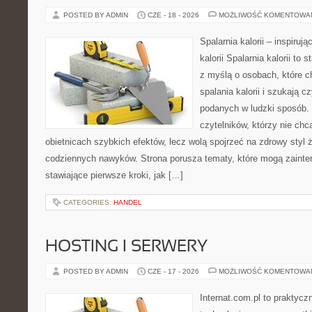
POSTED BY ADMIN
CZE - 18 - 2026
MOŻLIWOŚĆ KOMENTOWA
Spalarnia kalorii – inspiruj
kalorii Spalarnia kalorii to
z myślą o osobach, które 
spalania kalorii i szukają c
podanych w ludzki sposób. 
czytelników, którzy nie chc
obietnicach szybkich efektów, lecz wolą spojrzeć na zdrowy styl 
codziennych nawyków. Strona porusza tematy, które mogą zaint
stawiające pierwsze kroki, jak […]
CATEGORIES:
HANDEL
HOSTING I SERWERY
POSTED BY ADMIN
CZE - 17 - 2026
MOŻLIWOŚĆ KOMENTOWA
Internat.com.pl to praktyc