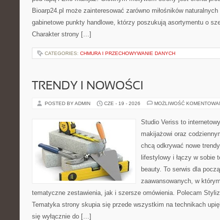
Bioarp24.pl może zainteresować zarówno miłośników naturalnych 
gabinetowe punkty handlowe, którzy poszukują asortymentu o sz
Charakter strony […]
CATEGORIES:
CHMURA I PRZECHOWYWANIE DANYCH
TRENDY I NOWOŚCI
POSTED BY ADMIN
CZE - 19 - 2026
MOŻLIWOŚĆ KOMENTOWA
Studio Veriss to internetow
makijażowi oraz codziennym
chcą odkrywać nowe trendy
lifestylowy i łączy w sobie
beauty. To serwis dla począ
zaawansowanych, w którym
tematyczne zestawienia, jak i szersze omówienia. Polecam Styliza
Tematyka strony skupia się przede wszystkim na technikach upięk
się wyłącznie do […]