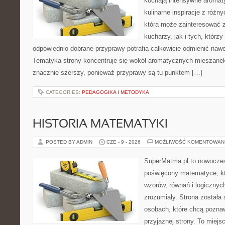
kochają intensywne aromaty
kulinarne inspiracje z różny
która może zainteresować
kucharzy, jak i tych, którz
odpowiednio dobrane przyprawy potrafią całkowicie odmienić nawe
Tematyka strony koncentruje się wokół aromatycznych mieszanek, 
znacznie szerszy, ponieważ przyprawy są tu punktem […]
CATEGORIES:
PEDAGOGIKA I METODYKA
HISTORIA MATEMATYKI
POSTED BY ADMIN
CZE - 9 - 2026
MOŻLIWOŚĆ KOMENTOWAN
SuperMatma.pl to nowoczes
poświęcony matematyce, któ
wzorów, równań i logicznyc
zrozumiały. Strona została
osobach, które chcą poznaw
przyjaznej strony. To miej