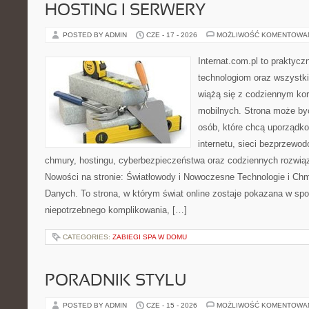
HOSTING I SERWERY
POSTED BY ADMIN
CZE - 17 - 2026
MOŻLIWOŚĆ KOMENTOWA
Internat.com.pl to praktyc
technologiom oraz wszystk
wiążą się z codziennym ko
mobilnych. Strona może b
osób, które chcą uporządk
internetu, sieci bezprzewo
chmury, hostingu, cyberbezpieczeństwa oraz codziennych rozwią
Nowości na stronie: Światłowody i Nowoczesne Technologie i Ch
Danych. To strona, w którym świat online zostaje pokazana w sp
niepotrzebnego komplikowania, […]
CATEGORIES:
ZABIEGI SPA W DOMU
PORADNIK STYLU
POSTED BY ADMIN
CZE - 15 - 2026
MOŻLIWOŚĆ KOMENTOWA