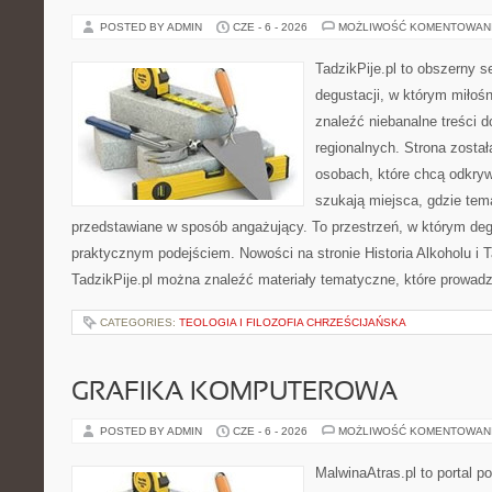
POSTED BY ADMIN
CZE - 6 - 2026
MOŻLIWOŚĆ KOMENTOWAN
TadzikPije.pl to obszerny s
degustacji, w którym miłoś
znaleźć niebanalne treści 
regionalnych. Strona zosta
osobach, które chcą odkry
szukają miejsca, gdzie tem
przedstawiane w sposób angażujący. To przestrzeń, w którym deg
praktycznym podejściem. Nowości na stronie Historia Alkoholu i T
TadzikPije.pl można znaleźć materiały tematyczne, które prowadz
CATEGORIES:
TEOLOGIA I FILOZOFIA CHRZEŚCIJAŃSKA
GRAFIKA KOMPUTEROWA
POSTED BY ADMIN
CZE - 6 - 2026
MOŻLIWOŚĆ KOMENTOWAN
MalwinaAtras.pl to portal 