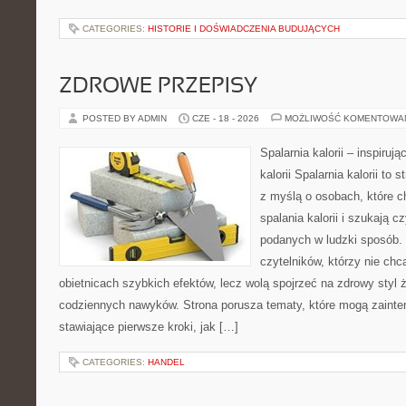
CATEGORIES:
HISTORIE I DOŚWIADCZENIA BUDUJĄCYCH
ZDROWE PRZEPISY
POSTED BY ADMIN
CZE - 18 - 2026
MOŻLIWOŚĆ KOMENTOWA
Spalarnia kalorii – inspiruj
kalorii Spalarnia kalorii to
z myślą o osobach, które 
spalania kalorii i szukają c
podanych w ludzki sposób. 
czytelników, którzy nie chc
obietnicach szybkich efektów, lecz wolą spojrzeć na zdrowy styl 
codziennych nawyków. Strona porusza tematy, które mogą zaint
stawiające pierwsze kroki, jak […]
CATEGORIES:
HANDEL