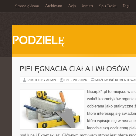
Archiwum
Azja
Jemen
Tagi
Strona główna
Spis Treści
PODZIELĘ
PIELĘGNACJA CIAŁA I WŁOSÓW
POSTED BY ADMIN
CZE - 20 - 2026
MOŻLIWOŚĆ KOMENTOWA
Bioarp24.pl to miejsce w sie
wokół kosmetyków organic
odbierana jako praktyczne ź
które interesują się świado
która wpisuje się w rosnąc
łagodniejszą codzienną pie
pod lupą i Eko-makijaż. Głównym motywem strony jest oferta pr