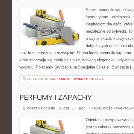
Serwis poradnikowy poświęc
kosmetykom, upiększaniu 
inspiracjom dla osób, któr
niezależnie od sylwetki. T
o czytelnikach, którzy szu
dotyczących dobierania ubr
oraz kosmetycznych rozwiązań. Strona łączy poradnikową formę 
które interesują się modą plus size, kobiecą elegancją i indywid
wyglądu. Polecamy Stylizacje na Specjalne Okazje i Stylizacje [
CATEGORIES:
EKOPODRÓŻE – WODNY STYL ŻYCIA
PERFUMY I ZAPACHY
POSTED BY ADMIN
CZE - 14 - 2026
MOŻLIWOŚĆ KOMENTOWA
Orientalno-przyprawowy char
jest to zakątek stworzony 