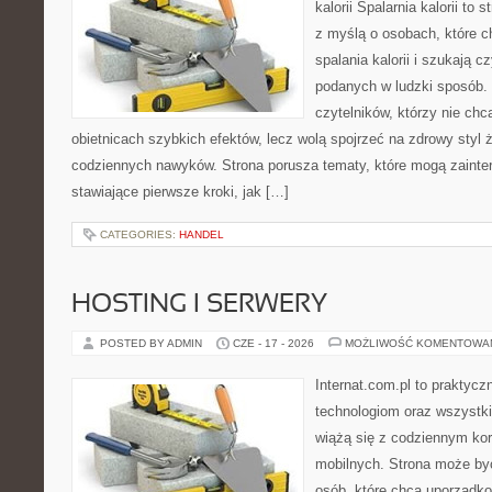
kalorii Spalarnia kalorii to
z myślą o osobach, które 
spalania kalorii i szukają c
podanych w ludzki sposób. 
czytelników, którzy nie chc
obietnicach szybkich efektów, lecz wolą spojrzeć na zdrowy styl 
codziennych nawyków. Strona porusza tematy, które mogą zaint
stawiające pierwsze kroki, jak […]
CATEGORIES:
HANDEL
HOSTING I SERWERY
POSTED BY ADMIN
CZE - 17 - 2026
MOŻLIWOŚĆ KOMENTOWA
Internat.com.pl to praktyc
technologiom oraz wszystk
wiążą się z codziennym ko
mobilnych. Strona może b
osób, które chcą uporządk