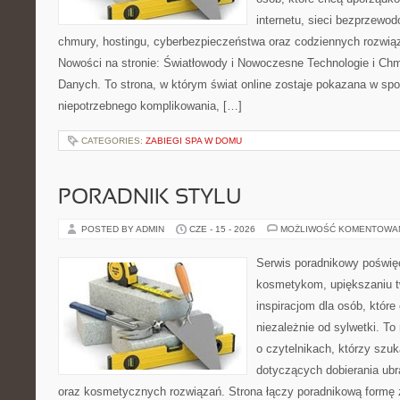
internetu, sieci bezprzewo
chmury, hostingu, cyberbezpieczeństwa oraz codziennych rozwią
Nowości na stronie: Światłowody i Nowoczesne Technologie i Ch
Danych. To strona, w którym świat online zostaje pokazana w sp
niepotrzebnego komplikowania, […]
CATEGORIES:
ZABIEGI SPA W DOMU
PORADNIK STYLU
POSTED BY ADMIN
CZE - 15 - 2026
MOŻLIWOŚĆ KOMENTOWA
Serwis poradnikowy poświęc
kosmetykom, upiększaniu 
inspiracjom dla osób, któr
niezależnie od sylwetki. T
o czytelnikach, którzy szu
dotyczących dobierania ubr
oraz kosmetycznych rozwiązań. Strona łączy poradnikową formę 