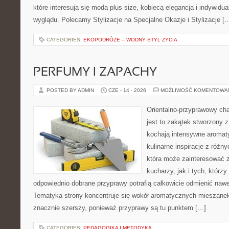
które interesują się modą plus size, kobiecą elegancją i indywid
wyglądu. Polecamy Stylizacje na Specjalne Okazje i Stylizacje [
CATEGORIES:
EKOPODRÓŻE – WODNY STYL ŻYCIA
PERFUMY I ZAPACHY
POSTED BY ADMIN
CZE - 14 - 2026
MOŻLIWOŚĆ KOMENTOWA
Orientalno-przyprawowy char
jest to zakątek stworzony 
kochają intensywne aromaty
kulinarne inspiracje z różny
która może zainteresować
kucharzy, jak i tych, którz
odpowiednio dobrane przyprawy potrafią całkowicie odmienić nawe
Tematyka strony koncentruje się wokół aromatycznych mieszanek, 
znacznie szerszy, ponieważ przyprawy są tu punktem […]
CATEGORIES:
PEDAGOGIKA I METODYKA