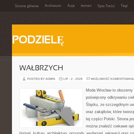
Archiwum
Azja
Jemen
Tagi
Strona główna
Spis Treści
PODZIELĘ
WAŁBRZYCH
POSTED BY ADMIN
LIP - 2 - 2026
MOŻLIWOŚĆ KOMENTOWAN
Moda Wrocław to obszerny 
poświęcony odkrywaniu ci
Śląsku, ze szczególnym uw
oraz zakątków, które tworz
tej części Polski. Strona je
można znaleźć ciekawe opi
historii, kultury, architektury, przyrody, wydarzeń, rekreacji oraz