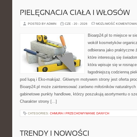
PIELĘGNACJA CIAŁA I WŁOSÓW
POSTED BY ADMIN
CZE - 20 - 2026
MOŻLIWOŚĆ KOMENTOWA
Bioarp24.pl to miejsce w sie
wokół kosmetyków organic
odbierana jako praktyczne ź
które interesują się świado
która wpisuje się w rosnąc
łagodniejszą codzienną pie
pod lupą i Eko-makijaż. Głównym motywem strony jest oferta pr
Bioarp24.pl może zainteresować zarówno miłośników naturalnych 
gabinetowe punkty handlowe, którzy poszukują asortymentu o sz
Charakter strony […]
CATEGORIES:
CHMURA I PRZECHOWYWANIE DANYCH
TRENDY I NOWOŚCI