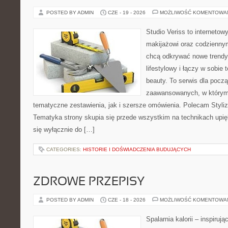
POSTED BY ADMIN
CZE - 19 - 2026
MOŻLIWOŚĆ KOMENTOWA
Studio Veriss to internetow
makijażowi oraz codziennym
chcą odkrywać nowe trendy
lifestylowy i łączy w sobie
beauty. To serwis dla począ
zaawansowanych, w którym
tematyczne zestawienia, jak i szersze omówienia. Polecam Styliza
Tematyka strony skupia się przede wszystkim na technikach upięk
się wyłącznie do […]
CATEGORIES:
HISTORIE I DOŚWIADCZENIA BUDUJĄCYCH
ZDROWE PRZEPISY
POSTED BY ADMIN
CZE - 18 - 2026
MOŻLIWOŚĆ KOMENTOWA
Spalarnia kalorii – inspiruj