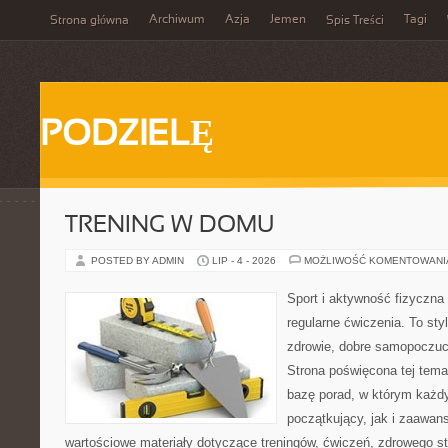
Archiwum
Azja
Jemen
Tagi
Strona główna
Spis Treści
PODZIELĘ
TRENING W DOMU
POSTED BY ADMIN
LIP - 4 - 2026
MOŻLIWOŚĆ KOMENTOWAN
Sport i aktywność fizyczna 
regularne ćwiczenia. To sty
zdrowie, dobre samopoczuci
Strona poświęcona tej tem
bazę porad, w którym każdy
początkujący, jak i zaawa
wartościowe materiały dotyczące treningów, ćwiczeń, zdrowego st