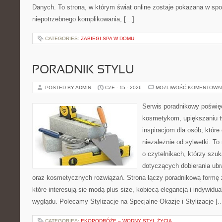
Danych. To strona, w którym świat online zostaje pokazana w sp
niepotrzebnego komplikowania, […]
CATEGORIES:
ZABIEGI SPA W DOMU
PORADNIK STYLU
POSTED BY ADMIN
CZE - 15 - 2026
MOŻLIWOŚĆ KOMENTOWA
Serwis poradnikowy poświęc
kosmetykom, upiększaniu 
inspiracjom dla osób, któr
niezależnie od sylwetki. T
o czytelnikach, którzy szu
dotyczących dobierania ubr
oraz kosmetycznych rozwiązań. Strona łączy poradnikową formę 
które interesują się modą plus size, kobiecą elegancją i indywid
wyglądu. Polecamy Stylizacje na Specjalne Okazje i Stylizacje [
CATEGORIES:
EKOPODRÓŻE – WODNY STYL ŻYCIA