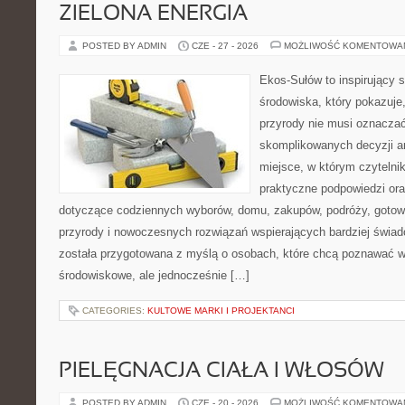
ZIELONA ENERGIA
POSTED BY ADMIN
CZE - 27 - 2026
MOŻLIWOŚĆ KOMENTOWA
Ekos-Sułów to inspirujący 
środowiska, który pokazuje
przyrody nie musi oznaczać
skomplikowanych decyzji a
miejsce, w którym czytelni
praktyczne podpowiedzi ora
dotyczące codziennych wyborów, domu, zakupów, podróży, gotowan
przyrody i nowoczesnych rozwiązań wspierających bardziej świad
została przygotowana z myślą o osobach, które chcą poznawać 
środowiskowe, ale jednocześnie […]
CATEGORIES:
KULTOWE MARKI I PROJEKTANCI
PIELĘGNACJA CIAŁA I WŁOSÓW
POSTED BY ADMIN
CZE - 20 - 2026
MOŻLIWOŚĆ KOMENTOWA