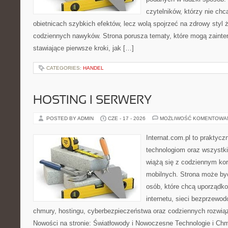
czytelników, którzy nie chc
obietnicach szybkich efektów, lecz wolą spojrzeć na zdrowy styl 
codziennych nawyków. Strona porusza tematy, które mogą zaint
stawiające pierwsze kroki, jak […]
CATEGORIES:
HANDEL
HOSTING I SERWERY
POSTED BY ADMIN
CZE - 17 - 2026
MOŻLIWOŚĆ KOMENTOWA
Internat.com.pl to praktyc
technologiom oraz wszystk
wiążą się z codziennym ko
mobilnych. Strona może b
osób, które chcą uporządk
internetu, sieci bezprzewo
chmury, hostingu, cyberbezpieczeństwa oraz codziennych rozwią
Nowości na stronie: Światłowody i Nowoczesne Technologie i Ch