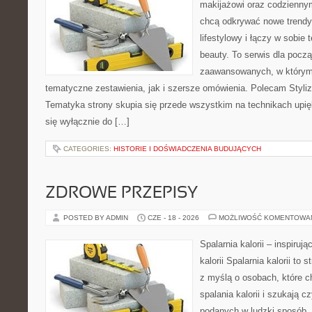
makijażowi oraz codziennym
chcą odkrywać nowe trendy
lifestylowy i łączy w sobie
beauty. To serwis dla począ
zaawansowanych, w którym
tematyczne zestawienia, jak i szersze omówienia. Polecam Styliza
Tematyka strony skupia się przede wszystkim na technikach upięk
się wyłącznie do […]
CATEGORIES:
HISTORIE I DOŚWIADCZENIA BUDUJĄCYCH
ZDROWE PRZEPISY
POSTED BY ADMIN
CZE - 18 - 2026
MOŻLIWOŚĆ KOMENTOWA
Spalarnia kalorii – inspiruj
kalorii Spalarnia kalorii to
z myślą o osobach, które 
spalania kalorii i szukają c
podanych w ludzki sposób. 