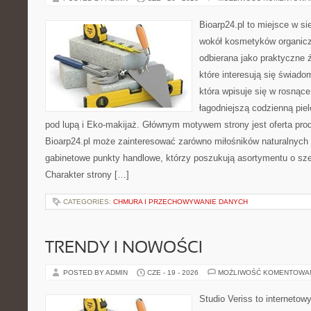
Bioarp24.pl to miejsce w sie
wokół kosmetyków organic
odbierana jako praktyczne ź
które interesują się świado
która wpisuje się w rosnąc
łagodniejszą codzienną pie
pod lupą i Eko-makijaż. Głównym motywem strony jest oferta pr
Bioarp24.pl może zainteresować zarówno miłośników naturalnych 
gabinetowe punkty handlowe, którzy poszukują asortymentu o sz
Charakter strony […]
CATEGORIES:
CHMURA I PRZECHOWYWANIE DANYCH
TRENDY I NOWOŚCI
POSTED BY ADMIN
CZE - 19 - 2026
MOŻLIWOŚĆ KOMENTOWA
Studio Veriss to internetow