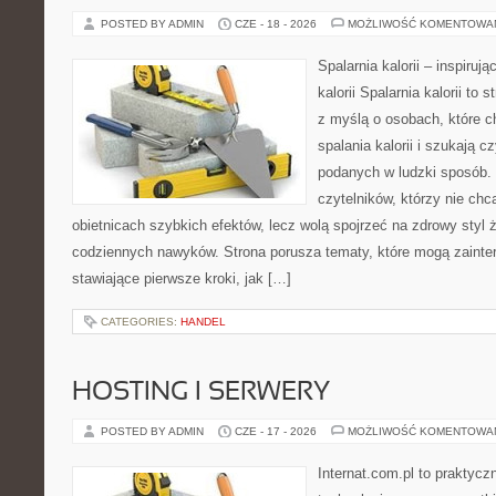
POSTED BY ADMIN
CZE - 18 - 2026
MOŻLIWOŚĆ KOMENTOWA
Spalarnia kalorii – inspiruj
kalorii Spalarnia kalorii to
z myślą o osobach, które 
spalania kalorii i szukają c
podanych w ludzki sposób. 
czytelników, którzy nie chc
obietnicach szybkich efektów, lecz wolą spojrzeć na zdrowy styl 
codziennych nawyków. Strona porusza tematy, które mogą zaint
stawiające pierwsze kroki, jak […]
CATEGORIES:
HANDEL
HOSTING I SERWERY
POSTED BY ADMIN
CZE - 17 - 2026
MOŻLIWOŚĆ KOMENTOWA
Internat.com.pl to praktyc