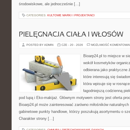
środowiskowe, ale jednocześnie […]
CATEGORIES:
KULTOWE MARKI I PROJEKTANCI
PIELĘGNACJA CIAŁA I WŁOSÓW
POSTED BY ADMIN
CZE - 20 - 2026
MOŻLIWOŚĆ KOMENTOWA
Bioarp24.pl to miejsce w sie
wokół kosmetyków organic
odbierana jako praktyczne ź
które interesują się świado
która wpisuje się w rosnąc
łagodniejszą codzienną pie
pod lupą i Eko-makijaż. Głównym motywem strony jest oferta pr
Bioarp24.pl może zainteresować zarówno miłośników naturalnych 
gabinetowe punkty handlowe, którzy poszukują asortymentu o sz
Charakter strony […]
CATEGORIES:
CHMURA I PRZECHOWYWANIE DANYCH