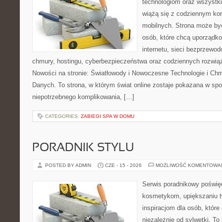
technologiom oraz wszystk
wiążą się z codziennym ko
mobilnych. Strona może b
osób, które chcą uporządk
internetu, sieci bezprzewo
chmury, hostingu, cyberbezpieczeństwa oraz codziennych rozwią
Nowości na stronie: Światłowody i Nowoczesne Technologie i Ch
Danych. To strona, w którym świat online zostaje pokazana w sp
niepotrzebnego komplikowania, […]
CATEGORIES:
ZABIEGI SPA W DOMU
PORADNIK STYLU
POSTED BY ADMIN
CZE - 15 - 2026
MOŻLIWOŚĆ KOMENTOWA
Serwis poradnikowy poświęc
kosmetykom, upiększaniu 
inspiracjom dla osób, któr
niezależnie od sylwetki. T