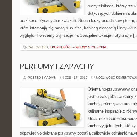
o czytelnikach, którzy szu
dotyczących dobierania ubr
oraz kosmetycznych rozwiązań. Strona łączy poradnikową formę 
które interesują się modą plus size, kobiecą elegancją i indywid
wyglądu. Polecamy Stylizacje na Specjalne Okazje i Stylizacje [
CATEGORIES:
EKOPODRÓŻE – WODNY STYL ŻYCIA
PERFUMY I ZAPACHY
POSTED BY ADMIN
CZE - 14 - 2026
MOŻLIWOŚĆ KOMENTOWA
Orientalno-przyprawowy char
jest to zakątek stworzony 
kochają intensywne aromaty
kulinarne inspiracje z różny
która może zainteresować
kucharzy, jak i tych, którz
odpowiednio dobrane przyprawy potrafią całkowicie odmienić nawe