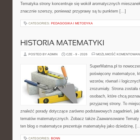
Tematyka strony koncentruje się wokół aromatycznych mieszanek, 
znacznie szerszy, ponieważ przyprawy są tu punktem […]
CATEGORIES:
PEDAGOGIKA I METODYKA
HISTORIA MATEMATYKI
POSTED BY ADMIN
CZE - 9 - 2026
MOŻLIWOŚĆ KOMENTOWAN
SuperMatma.pl to nowoczes
poświęcony matematyce, któ
wzorów, równań i logicznyc
zrozumiały. Strona została
osobach, które chcą poznaw
przyjaznej strony. To miej
znaleźć porady dotyczące zarówno podstawowych zagadnień, jak
tematów matematycznych. Zobacz także Zaawansowane Tematy i
ten blog o matematyce prezentuje matematykę jako dziedzinę, […
CATEGORIES:
BONN