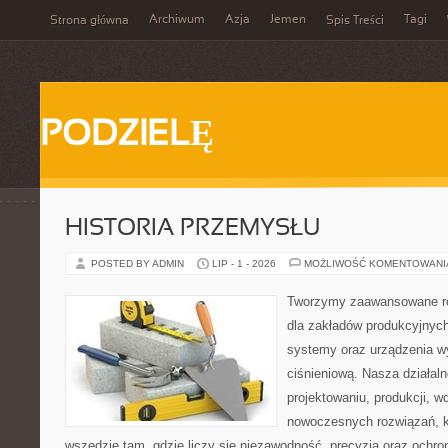
Archiwum
Azja
Jemen
Tagi
Strona główna
Spis Treści
PODZIELĘ
HISTORIA PRZEMYSŁU
POSTED BY ADMIN
LIP - 1 - 2026
MOŻLIWOŚĆ KOMENTOWAN
Tworzymy zaawansowane ro
dla zakładów produkcyjnych
systemy oraz urządzenia w
ciśnieniową. Nasza działaln
projektowaniu, produkcji, w
nowoczesnych rozwiązań, k
wszędzie tam, gdzie liczy się niezawodność, precyzja oraz och