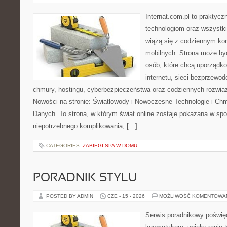
Internat.com.pl to praktyc
technologiom oraz wszystk
wiążą się z codziennym ko
mobilnych. Strona może b
osób, które chcą uporządk
internetu, sieci bezprzewo
chmury, hostingu, cyberbezpieczeństwa oraz codziennych rozwią
Nowości na stronie: Światłowody i Nowoczesne Technologie i Ch
Danych. To strona, w którym świat online zostaje pokazana w sp
niepotrzebnego komplikowania, […]
CATEGORIES:
ZABIEGI SPA W DOMU
PORADNIK STYLU
POSTED BY ADMIN
CZE - 15 - 2026
MOŻLIWOŚĆ KOMENTOWA
Serwis poradnikowy poświęc