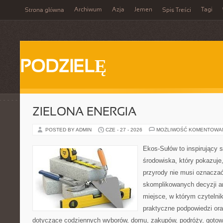
Archiwum
Azja
Jemen
Tagi
Strona główna
Spis Treści
PODZIELĘ
ZIELONA ENERGIA
POSTED BY ADMIN
CZE - 27 - 2026
MOŻLIWOŚĆ KOMENTOWA
Ekos-Sułów to inspirujący 
środowiska, który pokazuje
przyrody nie musi oznaczać
skomplikowanych decyzji a
miejsce, w którym czytelni
praktyczne podpowiedzi ora
dotyczące codziennych wyborów, domu, zakupów, podróży, gotowan