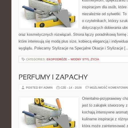
kosmetykom, upiększaniu 
inspiracjom dla osób, któr
niezależnie od sylwetki. T
o czytelnikach, którzy szu
dotyczących dobierania ubr
oraz kosmetycznych rozwiązań. Strona łączy poradnikową formę 
które interesują się modą plus size, kobiecą elegancją i indywid
wyglądu. Polecamy Stylizacje na Specjalne Okazje i Stylizacje [
CATEGORIES:
EKOPODRÓŻE – WODNY STYL ŻYCIA
PERFUMY I ZAPACHY
POSTED BY ADMIN
CZE - 14 - 2026
MOŻLIWOŚĆ KOMENTOWA
Orientalno-przyprawowy char
jest to zakątek stworzony 
kochają intensywne aromaty
kulinarne inspiracje z różny
która może zainteresować