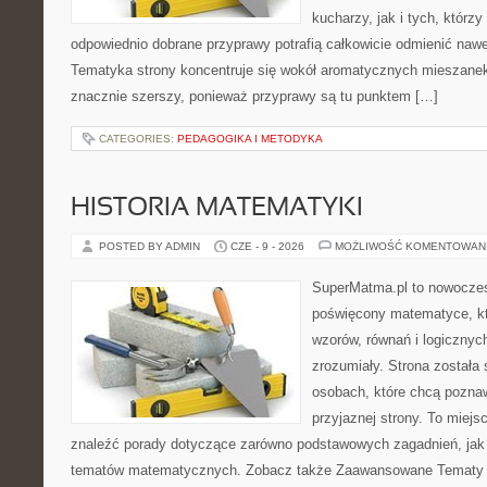
kucharzy, jak i tych, którz
odpowiednio dobrane przyprawy potrafią całkowicie odmienić nawe
Tematyka strony koncentruje się wokół aromatycznych mieszanek, 
znacznie szerszy, ponieważ przyprawy są tu punktem […]
CATEGORIES:
PEDAGOGIKA I METODYKA
HISTORIA MATEMATYKI
POSTED BY ADMIN
CZE - 9 - 2026
MOŻLIWOŚĆ KOMENTOWAN
SuperMatma.pl to nowoczes
poświęcony matematyce, któ
wzorów, równań i logicznyc
zrozumiały. Strona została
osobach, które chcą poznaw
przyjaznej strony. To miej
znaleźć porady dotyczące zarówno podstawowych zagadnień, jak
tematów matematycznych. Zobacz także Zaawansowane Tematy i