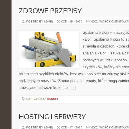
ZDROWE PRZEPISY
POSTED BY ADMIN
CZE - 18 - 2026
MOŻLIWOŚĆ KOMENTOWA
Spalarnia kalorii – inspiruj
kalorii Spalarnia kalorii to
z myślą o osobach, które 
spalania kalorii i szukają c
podanych w ludzki sposób. 
czytelników, którzy nie chc
obietnicach szybkich efektów, lecz wolą spojrzeć na zdrowy styl 
codziennych nawyków. Strona porusza tematy, które mogą zaint
stawiające pierwsze kroki, jak […]
CATEGORIES:
HANDEL
HOSTING I SERWERY
POSTED BY ADMIN
CZE - 17 - 2026
MOŻLIWOŚĆ KOMENTOWA