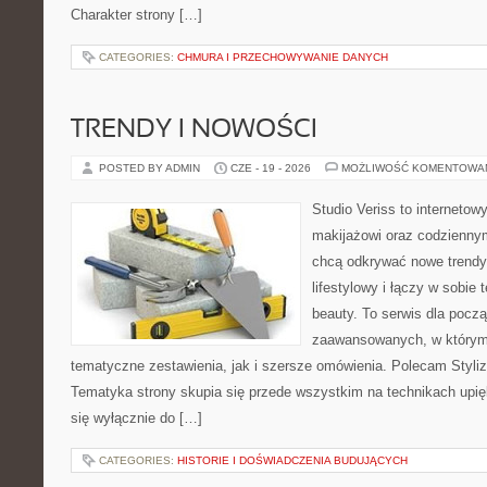
Charakter strony […]
CATEGORIES:
CHMURA I PRZECHOWYWANIE DANYCH
TRENDY I NOWOŚCI
POSTED BY ADMIN
CZE - 19 - 2026
MOŻLIWOŚĆ KOMENTOWA
Studio Veriss to internetow
makijażowi oraz codziennym
chcą odkrywać nowe trendy
lifestylowy i łączy w sobie
beauty. To serwis dla począ
zaawansowanych, w którym
tematyczne zestawienia, jak i szersze omówienia. Polecam Styliza
Tematyka strony skupia się przede wszystkim na technikach upięk
się wyłącznie do […]
CATEGORIES:
HISTORIE I DOŚWIADCZENIA BUDUJĄCYCH