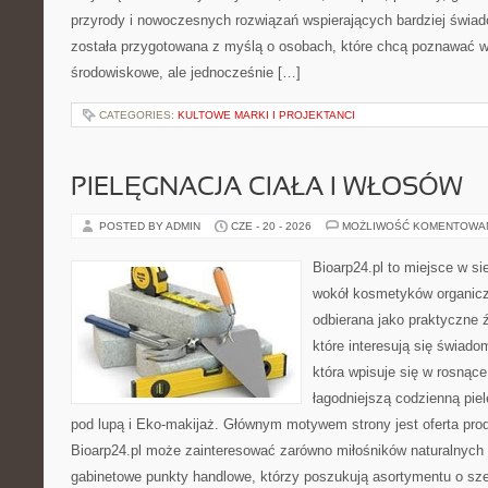
przyrody i nowoczesnych rozwiązań wspierających bardziej świad
została przygotowana z myślą o osobach, które chcą poznawać 
środowiskowe, ale jednocześnie […]
CATEGORIES:
KULTOWE MARKI I PROJEKTANCI
PIELĘGNACJA CIAŁA I WŁOSÓW
POSTED BY ADMIN
CZE - 20 - 2026
MOŻLIWOŚĆ KOMENTOWA
Bioarp24.pl to miejsce w sie
wokół kosmetyków organic
odbierana jako praktyczne ź
które interesują się świado
która wpisuje się w rosnąc
łagodniejszą codzienną pie
pod lupą i Eko-makijaż. Głównym motywem strony jest oferta pr
Bioarp24.pl może zainteresować zarówno miłośników naturalnych 
gabinetowe punkty handlowe, którzy poszukują asortymentu o sz