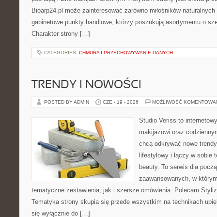
Bioarp24.pl może zainteresować zarówno miłośników naturalnych 
gabinetowe punkty handlowe, którzy poszukują asortymentu o sz
Charakter strony […]
CATEGORIES:
CHMURA I PRZECHOWYWANIE DANYCH
TRENDY I NOWOŚCI
POSTED BY ADMIN
CZE - 19 - 2026
MOŻLIWOŚĆ KOMENTOWA
Studio Veriss to internetow
makijażowi oraz codziennym
chcą odkrywać nowe trendy
lifestylowy i łączy w sobie
beauty. To serwis dla począ
zaawansowanych, w którym
tematyczne zestawienia, jak i szersze omówienia. Polecam Styliza
Tematyka strony skupia się przede wszystkim na technikach upięk
się wyłącznie do […]