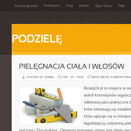
Archiwum
Azja
Jemen
Tagi
Strona główna
Spis Treści
PODZIELĘ
PIELĘGNACJA CIAŁA I WŁOSÓW
POSTED BY ADMIN
CZE - 20 - 2026
MOŻLIWOŚĆ KOMENTOWA
Bioarp24.pl to miejsce w sie
wokół kosmetyków organic
odbierana jako praktyczne ź
które interesują się świado
która wpisuje się w rosnąc
łagodniejszą codzienną pie
pod lupą i Eko-makijaż. Głównym motywem strony jest oferta pr