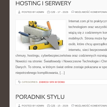
HOSTING I SERWERY
POSTED BY ADMIN
CZE - 17 - 2026
MOŻLIWOŚĆ KOMENTOWA
Internat.com.pl to praktyc
technologiom oraz wszystk
wiążą się z codziennym ko
mobilnych. Strona może b
osób, które chcą uporządk
internetu, sieci bezprzewo
chmury, hostingu, cyberbezpieczeństwa oraz codziennych rozwią
Nowości na stronie: Światłowody i Nowoczesne Technologie i Ch
Danych. To strona, w którym świat online zostaje pokazana w sp
niepotrzebnego komplikowania, […]
CATEGORIES:
ZABIEGI SPA W DOMU
PORADNIK STYLU
POSTED BY ADMIN
CZE - 15 - 2026
MOŻLIWOŚĆ KOMENTOWA