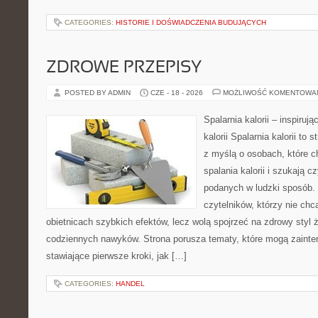
CATEGORIES:
HISTORIE I DOŚWIADCZENIA BUDUJĄCYCH
ZDROWE PRZEPISY
POSTED BY ADMIN
CZE - 18 - 2026
MOŻLIWOŚĆ KOMENTOWA
Spalarnia kalorii – inspiruj
kalorii Spalarnia kalorii to
z myślą o osobach, które 
spalania kalorii i szukają c
podanych w ludzki sposób. 
czytelników, którzy nie chc
obietnicach szybkich efektów, lecz wolą spojrzeć na zdrowy styl 
codziennych nawyków. Strona porusza tematy, które mogą zaint
stawiające pierwsze kroki, jak […]
CATEGORIES:
HANDEL