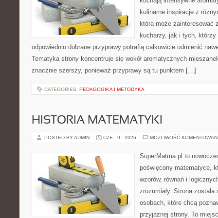
kochają intensywne aromaty
kulinarne inspiracje z różny
która może zainteresować
kucharzy, jak i tych, którz
odpowiednio dobrane przyprawy potrafią całkowicie odmienić nawe
Tematyka strony koncentruje się wokół aromatycznych mieszanek, 
znacznie szerszy, ponieważ przyprawy są tu punktem […]
CATEGORIES:
PEDAGOGIKA I METODYKA
HISTORIA MATEMATYKI
POSTED BY ADMIN
CZE - 9 - 2026
MOŻLIWOŚĆ KOMENTOWAN
SuperMatma.pl to nowoczes
poświęcony matematyce, któ
wzorów, równań i logicznyc
zrozumiały. Strona została
osobach, które chcą poznaw
przyjaznej strony. To miej