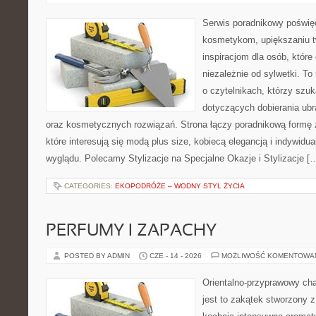
Serwis poradnikowy poświęc
kosmetykom, upiększaniu 
inspiracjom dla osób, któr
niezależnie od sylwetki. T
o czytelnikach, którzy szu
dotyczących dobierania ubr
oraz kosmetycznych rozwiązań. Strona łączy poradnikową formę 
które interesują się modą plus size, kobiecą elegancją i indywid
wyglądu. Polecamy Stylizacje na Specjalne Okazje i Stylizacje [
CATEGORIES:
EKOPODRÓŻE – WODNY STYL ŻYCIA
PERFUMY I ZAPACHY
POSTED BY ADMIN
CZE - 14 - 2026
MOŻLIWOŚĆ KOMENTOWA
Orientalno-przyprawowy char
jest to zakątek stworzony 