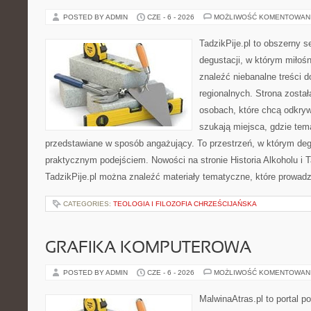
POSTED BY ADMIN
CZE - 6 - 2026
MOŻLIWOŚĆ KOMENTOWAN
TadzikPije.pl to obszerny s
degustacji, w którym miłoś
znaleźć niebanalne treści 
regionalnych. Strona zosta
osobach, które chcą odkry
szukają miejsca, gdzie tem
przedstawiane w sposób angażujący. To przestrzeń, w którym deg
praktycznym podejściem. Nowości na stronie Historia Alkoholu i T
TadzikPije.pl można znaleźć materiały tematyczne, które prowadz
CATEGORIES:
TEOLOGIA I FILOZOFIA CHRZEŚCIJAŃSKA
GRAFIKA KOMPUTEROWA
POSTED BY ADMIN
CZE - 6 - 2026
MOŻLIWOŚĆ KOMENTOWAN
MalwinaAtras.pl to portal 