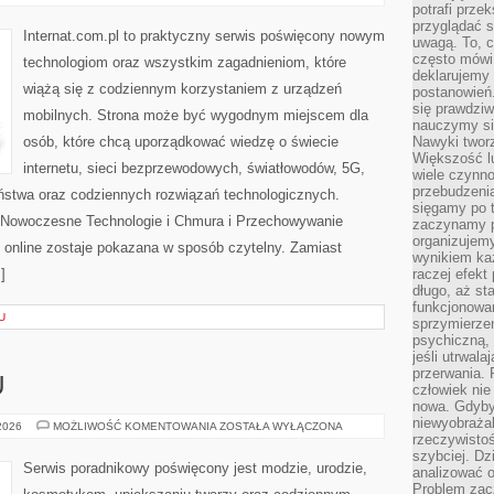
I
potrafi przek
SERWERY
przyglądać s
Internat.com.pl to praktyczny serwis poświęcony nowym
uwagą. To, c
często mówi 
technologiom oraz wszystkim zagadnieniom, które
deklarujemy
wiążą się z codziennym korzystaniem z urządzeń
postanowień.
się prawdziw
mobilnych. Strona może być wygodnym miejscem dla
nauczymy si
osób, które chcą uporządkować wiedzę o świecie
Nawyki tworz
Większość lu
internetu, sieci bezprzewodowych, światłowodów, 5G,
wiele czynno
przebudzenia
ństwa oraz codziennych rozwiązań technologicznych.
sięgamy po t
i Nowoczesne Technologie i Chmura i Przechowywanie
zaczynamy p
organizujemy
 online zostaje pokazana w sposób czytelny. Zamiast
wynikiem ka
]
raczej efekt
długo, aż st
funkcjonowa
U
sprzymierze
psychiczną, 
jeśli utrwala
przerwania.
U
człowiek nie
nowa. Gdyby 
niewyobraża
PORADNIK
 2026
MOŻLIWOŚĆ KOMENTOWANIA
ZOSTAŁA WYŁĄCZONA
STYLU
rzeczywistoś
szybciej. D
Serwis poradnikowy poświęcony jest modzie, urodzie,
analizować 
Problem zac