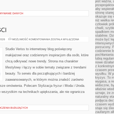
jest ważna, 
przeprojekto
aby wspiera
stronę stare
OWYWANIE DANYCH
okazuje się
niż wielka r
człowiek pró
chwili, szy
CI
spadkiem mot
stabilnie. D
może być le
TRENDY
 2026
MOŻLIWOŚĆ KOMENTOWANIA
ZOSTAŁA WYŁĄCZONA
I
intensywnych
NOWOŚCI
porzucony. P
Studio Veriss to internetowy blog poświęcony
codziennie b
pochłaniania
makijażowi oraz codziennym inspiracjom dla osób, które
lubią regula
chcą odkrywać nowe trendy. Strona ma charakter
nowe działan
z konkretny
lifestylowy i łączy w sobie tematy związane z trendami
czasem prze
beauty. To serwis dla początkujących i bardziej
wysiłku. W p
kryzys. To 
zaawansowanych, w którym można znaleźć zarówno
wygasa, a re
widoczne, b
rsze omówienia. Polecam Stylizacja fryzur i Moda i Uroda.
właśnie wte
 wszystkim na technikach upiększania, ale nie ogranicza
uznaje, że z
naturalny et
podjęcia decy
czasem wyda
staje się śl
DCZENIA BUDUJĄCYCH
zaufanym alb