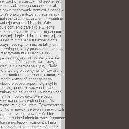
ale rzadko wystarcza. Potrzebne jest
wanie codziennego środowiska tak,
ło nowe zachowanie zamiast ciągnąć w
go. W praktyce dużo skuteczniejsza
 mała zmiana utrwalana konsekwentnie
ewolucja trwająca kilka dni. Gdy
buje odmienić całe życie w jednej
bko zderza się z własnym zmęczeniem i
ywacji. Lepiej działać skromniej, ale
ziesięć minut spaceru każdego dnia
pszym początkiem niż ambitny plan
 treningów, który po tygodniu zostanie
rzeczytanie kilku stron książki
ywa cenniejsze niż nierealny zamiar
 jednej książki tygodniowo. Nawyki
rność, a nie heroiczne zrywy. Kiedy
ie staje się przewidywalne i związane
m momentem dnia, rośnie szansa, że z
stanie wymagać szczególnego
ołowie procesu pojawia się zwykle
moment, kiedy pierwszy entuzjazm
zultaty nie są jeszcze wystarczająco
y silnie motywować. Wiele osób
dy wraca do dawnych schematów i
miana im się nie udała. Tymczasem to
ap. Nowy nawyk nie tworzy się w chwili
zji, lecz w serii powtórzeń, które
ją się nudne i nieefektowne. Pomocne
edzenie postępów, rozmowa z kimś
o dołączenie do społeczności ludzi