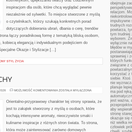
kosmetykom, upiększaniu twarzy oraz codziennym
obejmuje zac
inspiracjom dla osób, które chcą wyglądać pewnie
perspektywie
relacjom. Mo
niezależnie od sylwetki. To miejsce stworzone z myślą
niekontrolow
impulsywne 
o czytelnikach, którzy szukają konkretnych porad
trudnych ro
dotyczących dobierania ubrań, dbania o cerę, trendów
powtarza, tym
tym trudniej
rona łączy poradnikową formę z tematyką bliską osobom,
wyborem. Zm
ze, kobiecą elegancją i indywidualnym podejściem do
wyłącznie na
błędów w my
pecjalne Okazje i Stylizacje […]
postanawiają,
sprawniej i 
których funk
NY STYL ŻYCIA
związane z o
powtarzalny
korzystać z 
siebie. Ktoś
CHY
nie wyznacza
planuje lepi
PERFUMY
 2026
MOŻLIWOŚĆ KOMENTOWANIA
ZOSTAŁA WYŁĄCZONA
ma pod ręką 
I
automatyczn
ZAPACHY
jest ważna, 
Orientalno-przyprawowy charakter tej strony sprawia, że
przeprojekto
jest to zakątek stworzony z myślą o osobach, które
aby wspiera
stronę stare
kochają intensywne aromaty, nieoczywiste smaki i
okazuje się
niż wielka r
kulinarne inspiracje z różnych stron świata. To strona,
człowiek pró
która może zainteresować zarówno domowych
chwili, szy