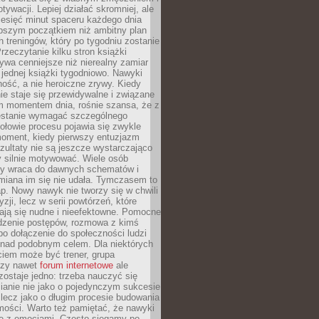
ywacji. Lepiej działać skromniej, ale
ziesięć minut spaceru każdego dnia
pszym początkiem niż ambitny plan
 treningów, który po tygodniu zostanie
rzeczytanie kilku stron książki
ywa cenniejsze niż nierealny zamiar
 jednej książki tygodniowo. Nawyki
rność, a nie heroiczne zrywy. Kiedy
ie staje się przewidywalne i związane
m momentem dnia, rośnie szansa, że z
stanie wymagać szczególnego
ołowie procesu pojawia się zwykle
moment, kiedy pierwszy entuzjazm
zultaty nie są jeszcze wystarczająco
y silnie motywować. Wiele osób
dy wraca do dawnych schematów i
miana im się nie udała. Tymczasem to
ap. Nowy nawyk nie tworzy się w chwili
zji, lecz w serii powtórzeń, które
ją się nudne i nieefektowne. Pomocne
edzenie postępów, rozmowa z kimś
o dołączenie do społeczności ludzi
 nad podobnym celem. Dla niektórych
ciem może być trener, grupa
czy nawet
forum internetowe
ale
ostaje jedno: trzeba nauczyć się
ianie nie jako o pojedynczym sukcesie
 lecz jako o długim procesie budowania
mości. Warto też pamiętać, że nawyki
e z emocjami. Często sięgamy po