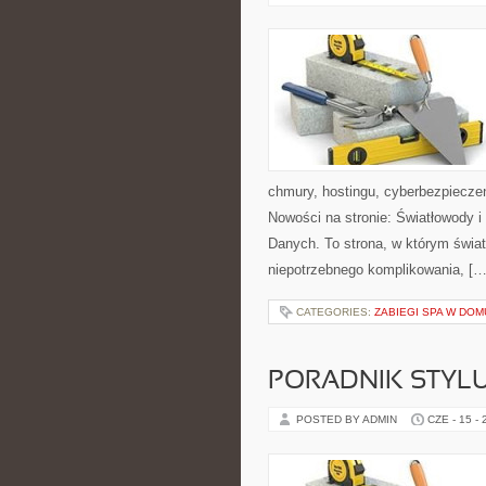
chmury, hostingu, cyberbezpiecze
Nowości na stronie: Światłowody 
Danych. To strona, w którym świat
niepotrzebnego komplikowania, […
CATEGORIES:
ZABIEGI SPA W DOM
PORADNIK STYL
POSTED BY ADMIN
CZE - 15 -