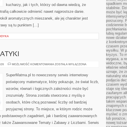
spadkiem mot
kucharzy, jak i tych, którzy od dawna wiedzą, że
stabilnie. D
rafią całkowicie odmienić nawet najprostsze danie.
może być le
intensywnych
okół aromatycznych mieszanek, ale jej charakter jest
porzucony. P
codziennie b
rawy są tu punktem […]
pochłaniania
lubią regula
ODYKA
nowe działan
z konkretny
czasem prze
wysiłku. W p
ATYKI
kryzys. To 
wygasa, a re
widoczne, b
HISTORIA
026
MOŻLIWOŚĆ KOMENTOWANIA
ZOSTAŁA WYŁĄCZONA
właśnie wte
MATEMATYKI
uznaje, że z
SuperMatma.pl to nowoczesny serwis internetowy
naturalny et
podjęcia decy
poświęcony matematyce, który pokazuje, że świat liczb,
czasem wyda
wzorów, równań i logicznych zależności może być
staje się śl
zaufanym alb
zrozumiały. Strona została stworzona z myślą o
pracujących
takim wspar
osobach, które chcą poznawać liczby od bardziej
znajomych 
przyjaznej strony. To miejsce, w którym rodzic może
kluczowe poz
myśleć o zm
o podstawowych zagadnień, jak i bardziej zaawansowanych
lub porażce,
 także Zaawansowane Tematy i Zabawy z Liczbami. Serwis
nowej tożsa
są powiązan