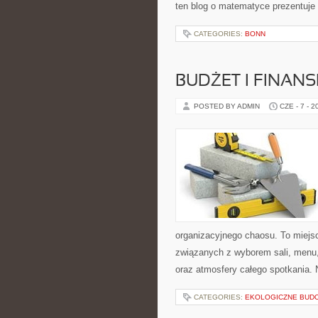
ten blog o matematyce prezentuje
CATEGORIES:
BONN
BUDŻET I FINANS
POSTED BY ADMIN
CZE - 7 - 2
organizacyjnego chaosu. To miejsc
związanych z wyborem sali, menu, 
oraz atmosfery całego spotkania. 
CATEGORIES:
EKOLOGICZNE BUD