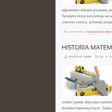
odpowiednio dobrane przyprawy pot
Tematyka strony koncentruje się w
znacznie szerszy, ponieważ przyp
CATEGORIES:
PEDAGOGIKA I MET
HISTORIA MATEM
POSTED BY ADMIN
CZE - 9 - 2
znaleźć porady dotyczące zarówn
tematów matematycznych. Zobacz