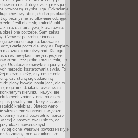
chowania nie dlatego, że są rozsądne,
 że przynoszą szybką ulgę. Odkładanie
kuje chwilowy stres, słodka przekąska
trój, bezmyślne scrollowanie odciąga
ięcia. Jeśli chce się zmienić taki
a znaleźć alternatywę, która również
a określoną potrzebę. Sam zakaz
y. Człowiek potrzebuje innego
egulowanie emocji, rozładowanie
y odzyskanie poczucia wpływu. Dopiero
a ma szansę się utrzymać. Dlatego
aca nad nawykami nie jest jedynie
howaniem, lecz próbą zrozumienia, co
ryje. Ostatecznie nawyki są jednym z
ych narzędzi kształtowania życia. To
żej mierze zależy, czy nasze cele
orią, czy staną się codzienną
elkie plany bywają inspirujące, ale to
ne, regularne działania przesuwają
 konkretnym kierunku. Nawyki nie
akularnych zmian z dnia na dzień.
zej jak powolny nurt, który z czasem
ształcić krajobraz. Dlatego warto
ię własnej codzienności z większą
o robimy niemal bezwiednie, bardzo
więcej o naszym życiu niż to, co
 przy okazji noworocznych
 W tej cichej warstwie powtórzeń kryje
a siła zmiany, pod warunkiem że