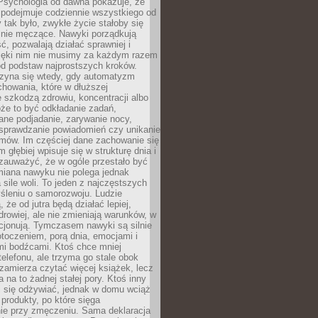
 Psychologia od dawna pokazuje, że
 podejmuje codziennie wszystkiego od
tak było, zwykłe życie stałoby się
lnie męczące. Nawyki porządkują
ć, pozwalają działać sprawniej i
zięki nim nie musimy za każdym razem
od podstaw najprostszych kroków.
zyna się wtedy, gdy automatyzm
howania, które w dłuższej
 szkodzą zdrowiu, koncentracji albo
że to być odkładanie zadań,
ane podjadanie, zarywanie nocy,
sprawdzanie powiadomień czy unikanie
zmów. Im częściej dane zachowanie się
 głębiej wpisuje się w strukturę dnia i
 zauważyć, że w ogóle przestało być
iana nawyku nie polega jednak
 sile woli. To jeden z najczęstszych
śleniu o samorozwoju. Ludzie
 że od jutra będą działać lepiej,
zdrowiej, ale nie zmieniają warunków, w
cjonują. Tymczasem nawyki są silnie
toczeniem, porą dnia, emocjami i
mi bodźcami. Ktoś chce mniej
telefonu, ale trzyma go stale obok
 zamierza czytać więcej książek, lecz
 na to żadnej stałej pory. Ktoś inny
ej się odżywiać, jednak w domu wciąż
produkty, po które sięga
ie przy zmęczeniu. Sama deklaracja