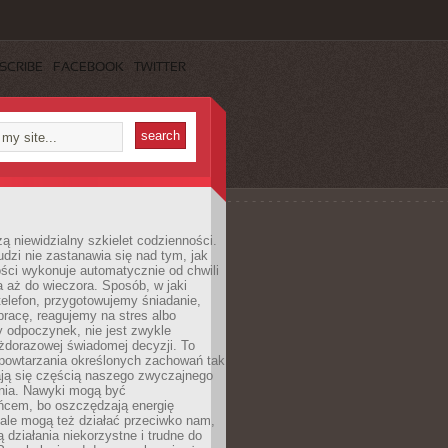
SCRIBE
FACEBOOK
TWITTER
ą niewidzialny szkielet codzienności.
dzi nie zastanawia się nad tym, jak
ści wykonuje automatycznie od chwili
 aż do wieczora. Sposób, w jaki
elefon, przygotowujemy śniadanie,
racę, reagujemy na stres albo
 odpoczynek, nie jest zwykle
żdorazowej świadomej decyzji. To
 powtarzania określonych zachowań tak
ają się częścią naszego zwyczajnego
nia. Nawyki mogą być
ńcem, bo oszczędzają energię
ale mogą też działać przeciwko nam,
ją działania niekorzystne i trudne do