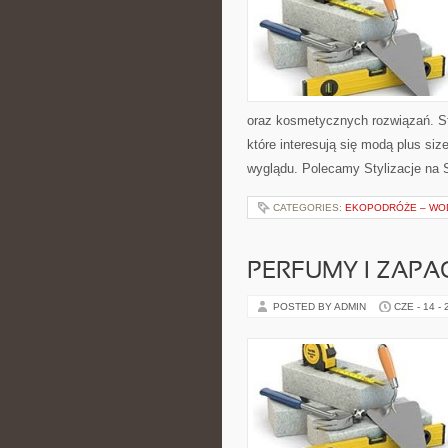
oraz kosmetycznych rozwiązań. St
które interesują się modą plus si
wyglądu. Polecamy Stylizacje na S
CATEGORIES:
EKOPODRÓŻE – WOD
PERFUMY I ZAPA
POSTED BY ADMIN
CZE - 14 -