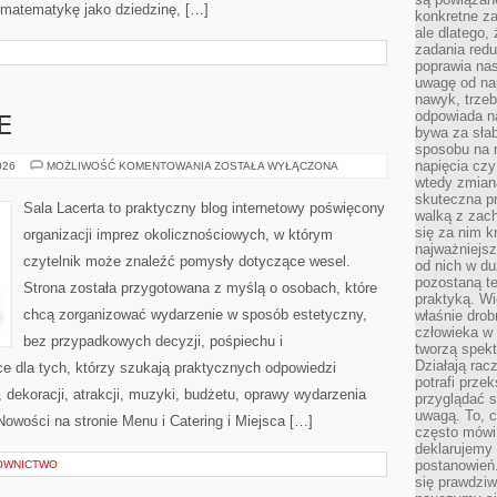
 matematykę jako dziedzinę, […]
konkretne za
ale dlatego,
zadania redu
poprawia nas
uwagę od nap
nawyk, trzeb
odpowiada n
E
bywa za słab
sposobu na r
napięcia cz
BUDŻET
026
MOŻLIWOŚĆ KOMENTOWANIA
ZOSTAŁA WYŁĄCZONA
I
wtedy zmian
FINANSE
skuteczna pr
Sala Lacerta to praktyczny blog internetowy poświęcony
walką z zac
się za nim k
organizacji imprez okolicznościowych, w którym
najważniejsz
czytelnik może znaleźć pomysły dotyczące wesel.
od nich w du
pozostaną te
Strona została przygotowana z myślą o osobach, które
praktyką. Wi
chcą zorganizować wydarzenie w sposób estetyczny,
właśnie drob
człowieka w
bez przypadkowych decyzji, pośpiechu i
tworzą spekt
Działają rac
e dla tych, którzy szukają praktycznych odpowiedzi
potrafi przek
dekoracji, atrakcji, muzyki, budżetu, oprawy wydarzenia
przyglądać s
uwagą. To, c
Nowości na stronie Menu i Catering i Miejsca […]
często mówi 
deklarujemy
postanowień.
OWNICTWO
się prawdziw