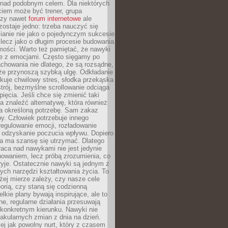
 nad podobnym celem. Dla niektórych
ciem może być trener, grupa
czy nawet
forum internetowe
ale
ostaje jedno: trzeba nauczyć się
ianie nie jako o pojedynczym sukcesie
 lecz jako o długim procesie budowania
mości. Warto też pamiętać, że nawyki
e z emocjami. Często sięgamy po
chowania nie dlatego, że są rozsądne,
 że przynoszą szybką ulgę. Odkładanie
kuje chwilowy stres, słodka przekąska
trój, bezmyślne scrollowanie odciąga
ięcia. Jeśli chce się zmienić taki
a znaleźć alternatywę, która również
a określoną potrzebę. Sam zakaz
y. Człowiek potrzebuje innego
egulowanie emocji, rozładowanie
y odzyskanie poczucia wpływu. Dopiero
a ma szansę się utrzymać. Dlatego
aca nad nawykami nie jest jedynie
howaniem, lecz próbą zrozumienia, co
ryje. Ostatecznie nawyki są jednym z
ych narzędzi kształtowania życia. To
żej mierze zależy, czy nasze cele
orią, czy staną się codzienną
elkie plany bywają inspirujące, ale to
ne, regularne działania przesuwają
 konkretnym kierunku. Nawyki nie
akularnych zmian z dnia na dzień.
zej jak powolny nurt, który z czasem