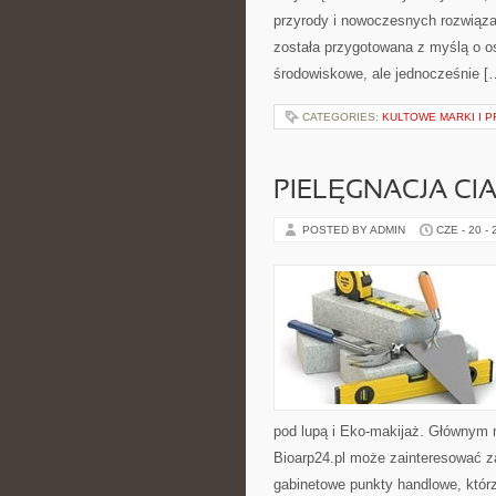
przyrody i nowoczesnych rozwiąza
została przygotowana z myślą o 
środowiskowe, ale jednocześnie [
CATEGORIES:
KULTOWE MARKI I P
PIELĘGNACJA CI
POSTED BY ADMIN
CZE - 20 -
pod lupą i Eko-makijaż. Głównym 
Bioarp24.pl może zainteresować z
gabinetowe punkty handlowe, któr