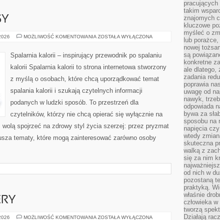
pracujących
takim wspar
SY
znajomych 
kluczowe poz
myśleć o zm
ZDROWE
 2026
MOŻLIWOŚĆ KOMENTOWANIA
ZOSTAŁA WYŁĄCZONA
lub porażce,
PRZEPISY
nowej tożsa
są powiązan
Spalarnia kalorii – inspirujący przewodnik po spalaniu
konkretne za
kalorii Spalarnia kalorii to strona internetowa stworzony
ale dlatego,
zadania redu
z myślą o osobach, które chcą uporządkować temat
poprawia nas
spalania kalorii i szukają czytelnych informacji
uwagę od nap
nawyk, trzeb
podanych w ludzki sposób. To przestrzeń dla
odpowiada n
bywa za słab
czytelników, którzy nie chcą opierać się wyłącznie na
sposobu na r
z wolą spojrzeć na zdrowy styl życia szerzej: przez pryzmat
napięcia cz
wtedy zmian
usza tematy, które mogą zainteresować zarówno osoby
skuteczna pr
walką z zac
się za nim k
najważniejsz
od nich w du
pozostaną te
praktyką. Wi
właśnie drob
ERY
człowieka w
tworzą spekt
Działają rac
HOSTING
 2026
MOŻLIWOŚĆ KOMENTOWANIA
ZOSTAŁA WYŁĄCZONA