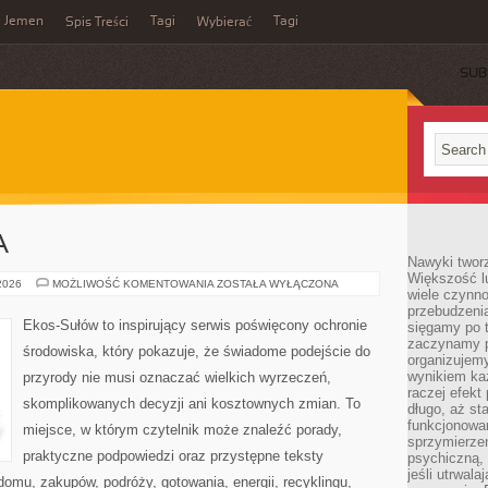
Jemen
Tagi
Tagi
Spis Treści
Wybierać
SUB
A
Nawyki tworz
Większość lu
ZIELONA
 2026
MOŻLIWOŚĆ KOMENTOWANIA
ZOSTAŁA WYŁĄCZONA
wiele czynno
ENERGIA
przebudzenia
Ekos-Sułów to inspirujący serwis poświęcony ochronie
sięgamy po t
zaczynamy p
środowiska, który pokazuje, że świadome podejście do
organizujemy
wynikiem ka
przyrody nie musi oznaczać wielkich wyrzeczeń,
raczej efekt
skomplikowanych decyzji ani kosztownych zmian. To
długo, aż st
funkcjonowa
miejsce, w którym czytelnik może znaleźć porady,
sprzymierze
praktyczne podpowiedzi oraz przystępne teksty
psychiczną, 
jeśli utrwala
omu, zakupów, podróży, gotowania, energii, recyklingu,