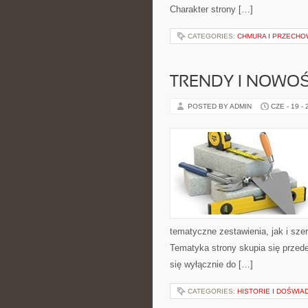
Charakter strony […]
CATEGORIES:
CHMURA I PRZECH
TRENDY I NOWOŚ
POSTED BY ADMIN
CZE - 19 -
tematyczne zestawienia, jak i sze
Tematyka strony skupia się przede
się wyłącznie do […]
CATEGORIES:
HISTORIE I DOŚWIA