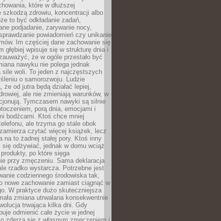
howania, które w dłuższej
 szkodzą zdrowiu, koncentracji albo
że to być odkładanie zadań,
ane podjadanie, zarywanie nocy,
sprawdzanie powiadomień czy unikanie
zmów. Im częściej dane zachowanie się
 głębiej wpisuje się w strukturę dnia i
 zauważyć, że w ogóle przestało być
iana nawyku nie polega jednak
 sile woli. To jeden z najczęstszych
śleniu o samorozwoju. Ludzie
 że od jutra będą działać lepiej,
zdrowiej, ale nie zmieniają warunków, w
cjonują. Tymczasem nawyki są silnie
toczeniem, porą dnia, emocjami i
mi bodźcami. Ktoś chce mniej
telefonu, ale trzyma go stale obok
 zamierza czytać więcej książek, lecz
 na to żadnej stałej pory. Ktoś inny
ej się odżywiać, jednak w domu wciąż
produkty, po które sięga
ie przy zmęczeniu. Sama deklaracja
ale rzadko wystarcza. Potrzebne jest
wanie codziennego środowiska tak,
ło nowe zachowanie zamiast ciągnąć w
go. W praktyce dużo skuteczniejsza
 mała zmiana utrwalana konsekwentnie
ewolucja trwająca kilka dni. Gdy
buje odmienić całe życie w jednej
bko zderza się z własnym zmęczeniem i