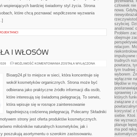
przerwania.
człowiek nie
ń wspierających bardziej świadomy styl życia. Strona
nowa. Gdyby 
osobach, które chcą poznawać współczesne wyzwania
niewyobraża
rzeczywistoś
…]
szybciej. D
analizować 
ROJEKTANCI
Problem zac
obejmuje zac
perspektywie
relacjom. Mo
niekontrolow
AŁA I WŁOSÓW
impulsywne 
trudnych ro
PIELĘGNACJA
 2026
MOŻLIWOŚĆ KOMENTOWANIA
ZOSTAŁA WYŁĄCZONA
powtarza, tym
CIAŁA
tym trudniej
I
WŁOSÓW
wyborem. Zm
Bioarp24.pl to miejsce w sieci, która koncentruje się
wyłącznie na
wokół kosmetyków organicznych. Strona może być
błędów w my
postanawiają,
odbierana jako praktyczne źródło informacji dla osób,
sprawniej i 
które interesują się świadomą pielęgnacją. To serwis,
których funk
związane z o
która wpisuje się w rosnące zainteresowanie
powtarzalny
korzystać z 
łagodniejszą codzienną pielęgnacją. Polecamy Składniki
siebie. Ktoś
motywem strony jest oferta produktów kosmetycznych.
nie wyznacza
planuje lepi
arówno miłośników naturalnych kosmetyków, jak i
ma pod ręką 
zy poszukują asortymentu o szerokim zastosowaniu.
automatyczn