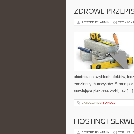
ZDROWE PRZEPI
POSTED BY ADMIN
CZE - 18 -
obietnicach szybkich efektów, lec
codziennych nawyków. Strona por
stawiające pierwsze kroki, jak […]
CATEGORIES:
HANDEL
HOSTING I SERW
POSTED BY ADMIN
CZE - 17 -