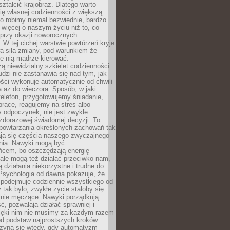
ształcić krajobraz. Dlatego warto
ię własnej codzienności z większą
o robimy niemal bezwiednie, bardzo
więcej o naszym życiu niż to, co
 przy okazji noworocznych
 W tej cichej warstwie powtórzeń kryje
a siła zmiany, pod warunkiem że
ę nią mądrze kierować.
ą niewidzialny szkielet codzienności.
dzi nie zastanawia się nad tym, jak
ści wykonuje automatycznie od chwili
 aż do wieczora. Sposób, w jaki
elefon, przygotowujemy śniadanie,
racę, reagujemy na stres albo
 odpoczynek, nie jest zwykle
żdorazowej świadomej decyzji. To
 powtarzania określonych zachowań tak
ają się częścią naszego zwyczajnego
nia. Nawyki mogą być
ńcem, bo oszczędzają energię
ale mogą też działać przeciwko nam,
ją działania niekorzystne i trudne do
 Psychologia od dawna pokazuje, że
 podejmuje codziennie wszystkiego od
tak było, zwykłe życie stałoby się
lnie męczące. Nawyki porządkują
ć, pozwalają działać sprawniej i
zięki nim nie musimy za każdym razem
od podstaw najprostszych kroków.
zyna się wtedy, gdy automatyzm