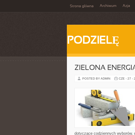
Archiwum
Azja
Strona główna
PODZIELĘ
ZIELONA ENERGI
POSTED BY ADMIN
CZE - 27 -
dotyczące codziennych wyborów, d