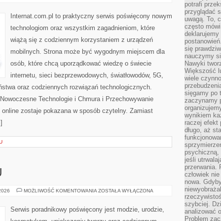
I
potrafi przek
SERWERY
przyglądać s
Internat.com.pl to praktyczny serwis poświęcony nowym
uwagą. To, c
często mówi 
technologiom oraz wszystkim zagadnieniom, które
deklarujemy
wiążą się z codziennym korzystaniem z urządzeń
postanowień.
się prawdziw
mobilnych. Strona może być wygodnym miejscem dla
nauczymy si
osób, które chcą uporządkować wiedzę o świecie
Nawyki tworz
Większość lu
internetu, sieci bezprzewodowych, światłowodów, 5G,
wiele czynno
przebudzenia
ństwa oraz codziennych rozwiązań technologicznych.
sięgamy po t
i Nowoczesne Technologie i Chmura i Przechowywanie
zaczynamy p
organizujemy
 online zostaje pokazana w sposób czytelny. Zamiast
wynikiem ka
]
raczej efekt
długo, aż st
funkcjonowa
U
sprzymierze
psychiczną, 
jeśli utrwala
przerwania.
U
człowiek nie
nowa. Gdyby 
niewyobraża
PORADNIK
 2026
MOŻLIWOŚĆ KOMENTOWANIA
ZOSTAŁA WYŁĄCZONA
STYLU
rzeczywistoś
szybciej. D
Serwis poradnikowy poświęcony jest modzie, urodzie,
analizować 
Problem zac