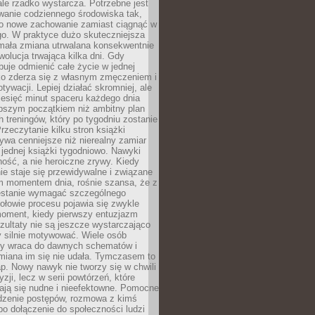
ale rzadko wystarcza. Potrzebne jest
wanie codziennego środowiska tak,
ło nowe zachowanie zamiast ciągnąć w
go. W praktyce dużo skuteczniejsza
 mała zmiana utrwalana konsekwentnie
ewolucja trwająca kilka dni. Gdy
buje odmienić całe życie w jednej
bko zderza się z własnym zmęczeniem i
ywacji. Lepiej działać skromniej, ale
ziesięć minut spaceru każdego dnia
pszym początkiem niż ambitny plan
 treningów, który po tygodniu zostanie
rzeczytanie kilku stron książki
ywa cenniejsze niż nierealny zamiar
 jednej książki tygodniowo. Nawyki
rność, a nie heroiczne zrywy. Kiedy
ie staje się przewidywalne i związane
m momentem dnia, rośnie szansa, że z
stanie wymagać szczególnego
ołowie procesu pojawia się zwykle
moment, kiedy pierwszy entuzjazm
zultaty nie są jeszcze wystarczająco
y silnie motywować. Wiele osób
dy wraca do dawnych schematów i
miana im się nie udała. Tymczasem to
ap. Nowy nawyk nie tworzy się w chwili
zji, lecz w serii powtórzeń, które
ją się nudne i nieefektowne. Pomocne
edzenie postępów, rozmowa z kimś
o dołączenie do społeczności ludzi