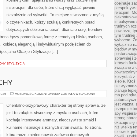
kosmetykom, upiększaniu twarzy oraz codziennym
obejmuje zac
inspiracjom dla osób, które chcą wyglądać pewnie
perspektywie
relacjom. Mo
niezależnie od sylwetki. To miejsce stworzone z myślą
niekontrolow
impulsywne 
o czytelnikach, którzy szukają konkretnych porad
trudnych ro
dotyczących dobierania ubrań, dbania o cerę, trendów
powtarza, tym
tym trudniej
rona łączy poradnikową formę z tematyką bliską osobom,
wyborem. Zm
ze, kobiecą elegancją i indywidualnym podejściem do
wyłącznie na
błędów w my
pecjalne Okazje i Stylizacje […]
postanawiają,
sprawniej i 
których funk
NY STYL ŻYCIA
związane z o
powtarzalny
korzystać z 
siebie. Ktoś
CHY
nie wyznacza
planuje lepi
PERFUMY
 2026
MOŻLIWOŚĆ KOMENTOWANIA
ZOSTAŁA WYŁĄCZONA
ma pod ręką 
I
automatyczn
ZAPACHY
jest ważna, 
Orientalno-przyprawowy charakter tej strony sprawia, że
przeprojekto
jest to zakątek stworzony z myślą o osobach, które
aby wspiera
stronę stare
kochają intensywne aromaty, nieoczywiste smaki i
okazuje się
niż wielka r
kulinarne inspiracje z różnych stron świata. To strona,
człowiek pró
która może zainteresować zarówno domowych
chwili, szy