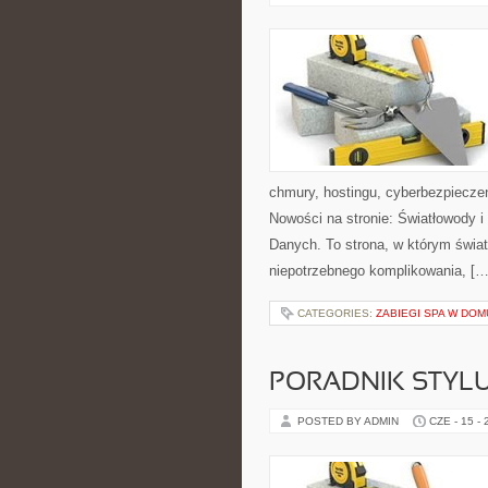
chmury, hostingu, cyberbezpiecze
Nowości na stronie: Światłowody 
Danych. To strona, w którym świat
niepotrzebnego komplikowania, […
CATEGORIES:
ZABIEGI SPA W DOM
PORADNIK STYL
POSTED BY ADMIN
CZE - 15 -