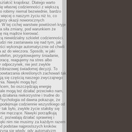
ształcić krajobraz. Dlatego warto
ię własnej codzienności z większą
o robimy niemal bezwiednie, bardzo
więcej o naszym życiu niż to, co
 przy okazji noworocznych
 W tej cichej warstwie powtórzeń kryje
a siła zmiany, pod warunkiem że
ę nią mądrze kierować.
ą niewidzialny szkielet codzienności.
dzi nie zastanawia się nad tym, jak
ści wykonuje automatycznie od chwili
 aż do wieczora. Sposób, w jaki
elefon, przygotowujemy śniadanie,
racę, reagujemy na stres albo
 odpoczynek, nie jest zwykle
żdorazowej świadomej decyzji. To
 powtarzania określonych zachowań tak
ają się częścią naszego zwyczajnego
nia. Nawyki mogą być
ńcem, bo oszczędzają energię
ale mogą też działać przeciwko nam,
ją działania niekorzystne i trudne do
 Psychologia od dawna pokazuje, że
 podejmuje codziennie wszystkiego od
tak było, zwykłe życie stałoby się
lnie męczące. Nawyki porządkują
ć, pozwalają działać sprawniej i
zięki nim nie musimy za każdym razem
od podstaw najprostszych kroków.
zyna się wtedy, gdy automatyzm