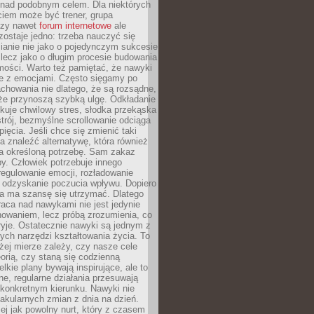
 nad podobnym celem. Dla niektórych
ciem może być trener, grupa
czy nawet
forum internetowe
ale
ostaje jedno: trzeba nauczyć się
ianie nie jako o pojedynczym sukcesie
 lecz jako o długim procesie budowania
mości. Warto też pamiętać, że nawyki
e z emocjami. Często sięgamy po
chowania nie dlatego, że są rozsądne,
 że przynoszą szybką ulgę. Odkładanie
kuje chwilowy stres, słodka przekąska
trój, bezmyślne scrollowanie odciąga
ięcia. Jeśli chce się zmienić taki
a znaleźć alternatywę, która również
a określoną potrzebę. Sam zakaz
y. Człowiek potrzebuje innego
egulowanie emocji, rozładowanie
y odzyskanie poczucia wpływu. Dopiero
a ma szansę się utrzymać. Dlatego
aca nad nawykami nie jest jedynie
howaniem, lecz próbą zrozumienia, co
ryje. Ostatecznie nawyki są jednym z
ych narzędzi kształtowania życia. To
żej mierze zależy, czy nasze cele
orią, czy staną się codzienną
elkie plany bywają inspirujące, ale to
ne, regularne działania przesuwają
 konkretnym kierunku. Nawyki nie
akularnych zmian z dnia na dzień.
zej jak powolny nurt, który z czasem