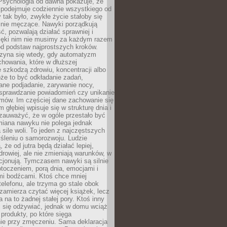
 Psychologia od dawna pokazuje, że
 podejmuje codziennie wszystkiego od
tak było, zwykłe życie stałoby się
lnie męczące. Nawyki porządkują
ć, pozwalają działać sprawniej i
zięki nim nie musimy za każdym razem
od podstaw najprostszych kroków.
zyna się wtedy, gdy automatyzm
howania, które w dłuższej
 szkodzą zdrowiu, koncentracji albo
że to być odkładanie zadań,
ane podjadanie, zarywanie nocy,
sprawdzanie powiadomień czy unikanie
zmów. Im częściej dane zachowanie się
 głębiej wpisuje się w strukturę dnia i
 zauważyć, że w ogóle przestało być
iana nawyku nie polega jednak
 sile woli. To jeden z najczęstszych
śleniu o samorozwoju. Ludzie
 że od jutra będą działać lepiej,
zdrowiej, ale nie zmieniają warunków, w
cjonują. Tymczasem nawyki są silnie
toczeniem, porą dnia, emocjami i
mi bodźcami. Ktoś chce mniej
telefonu, ale trzyma go stale obok
 zamierza czytać więcej książek, lecz
 na to żadnej stałej pory. Ktoś inny
ej się odżywiać, jednak w domu wciąż
produkty, po które sięga
ie przy zmęczeniu. Sama deklaracja