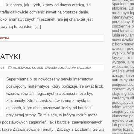
spadkiem mot
kucharzy, jak i tych, którzy od dawna wiedzą, że
stabilnie. D
rafią całkowicie odmienić nawet najprostsze danie.
może być le
intensywnych
okół aromatycznych mieszanek, ale jej charakter jest
porzucony. P
codziennie b
rawy są tu punktem […]
pochłaniania
lubią regula
ODYKA
nowe działan
z konkretny
czasem prze
wysiłku. W p
ATYKI
kryzys. To 
wygasa, a re
widoczne, b
HISTORIA
026
MOŻLIWOŚĆ KOMENTOWANIA
ZOSTAŁA WYŁĄCZONA
właśnie wte
MATEMATYKI
uznaje, że z
SuperMatma.pl to nowoczesny serwis internetowy
naturalny et
podjęcia decy
poświęcony matematyce, który pokazuje, że świat liczb,
czasem wyda
wzorów, równań i logicznych zależności może być
staje się śl
zaufanym alb
zrozumiały. Strona została stworzona z myślą o
pracujących
takim wspar
osobach, które chcą poznawać liczby od bardziej
znajomych 
przyjaznej strony. To miejsce, w którym rodzic może
kluczowe poz
myśleć o zm
o podstawowych zagadnień, jak i bardziej zaawansowanych
lub porażce,
 także Zaawansowane Tematy i Zabawy z Liczbami. Serwis
nowej tożsa
są powiązan