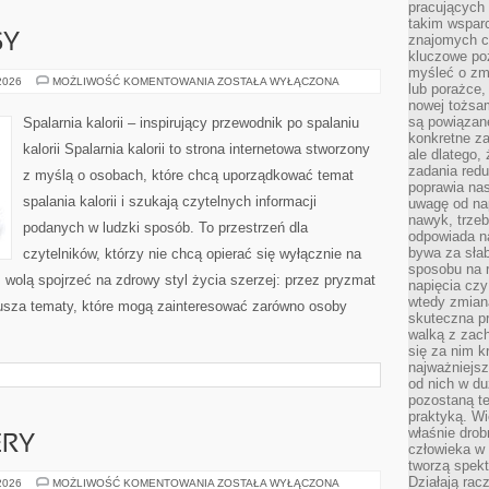
pracujących
takim wspar
SY
znajomych 
kluczowe poz
myśleć o zm
ZDROWE
 2026
MOŻLIWOŚĆ KOMENTOWANIA
ZOSTAŁA WYŁĄCZONA
lub porażce,
PRZEPISY
nowej tożsa
są powiązan
Spalarnia kalorii – inspirujący przewodnik po spalaniu
konkretne za
kalorii Spalarnia kalorii to strona internetowa stworzony
ale dlatego,
zadania redu
z myślą o osobach, które chcą uporządkować temat
poprawia nas
spalania kalorii i szukają czytelnych informacji
uwagę od nap
nawyk, trzeb
podanych w ludzki sposób. To przestrzeń dla
odpowiada n
bywa za słab
czytelników, którzy nie chcą opierać się wyłącznie na
sposobu na r
z wolą spojrzeć na zdrowy styl życia szerzej: przez pryzmat
napięcia cz
wtedy zmian
usza tematy, które mogą zainteresować zarówno osoby
skuteczna pr
walką z zac
się za nim k
najważniejsz
od nich w du
pozostaną te
praktyką. Wi
właśnie drob
ERY
człowieka w
tworzą spekt
Działają rac
HOSTING
 2026
MOŻLIWOŚĆ KOMENTOWANIA
ZOSTAŁA WYŁĄCZONA