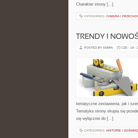
Charakter strony […]
CATEGORIES:
CHMURA I PRZECH
TRENDY I NOWOŚ
POSTED BY ADMIN
CZE - 19 -
tematyczne zestawienia, jak i sze
Tematyka strony skupia się przede
się wyłącznie do […]
CATEGORIES:
HISTORIE I DOŚWIA