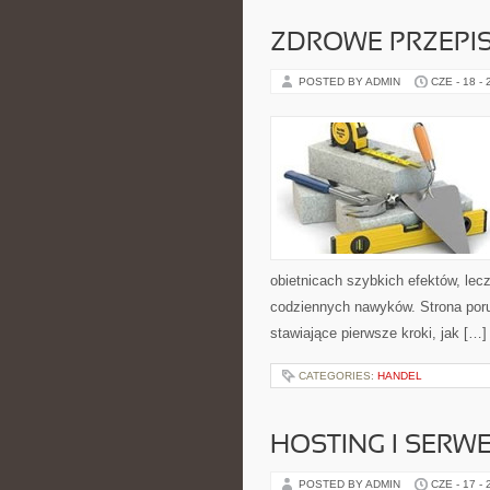
ZDROWE PRZEPI
POSTED BY ADMIN
CZE - 18 -
obietnicach szybkich efektów, lec
codziennych nawyków. Strona por
stawiające pierwsze kroki, jak […]
CATEGORIES:
HANDEL
HOSTING I SERW
POSTED BY ADMIN
CZE - 17 -