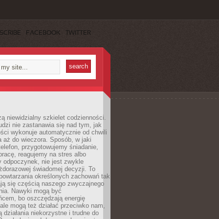
SCRIBE
FACEBOOK
TWITTER
ą niewidzialny szkielet codzienności.
dzi nie zastanawia się nad tym, jak
ści wykonuje automatycznie od chwili
 aż do wieczora. Sposób, w jaki
elefon, przygotowujemy śniadanie,
racę, reagujemy na stres albo
 odpoczynek, nie jest zwykle
żdorazowej świadomej decyzji. To
 powtarzania określonych zachowań tak
ają się częścią naszego zwyczajnego
nia. Nawyki mogą być
ńcem, bo oszczędzają energię
ale mogą też działać przeciwko nam,
ją działania niekorzystne i trudne do