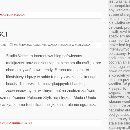
jest ważna, 
przeprojekto
aby wspiera
stronę stare
OWYWANIE DANYCH
okazuje się
niż wielka r
człowiek pró
chwili, szy
CI
spadkiem mot
stabilnie. D
może być le
TRENDY
 2026
MOŻLIWOŚĆ KOMENTOWANIA
ZOSTAŁA WYŁĄCZONA
I
intensywnych
NOWOŚCI
porzucony. P
Studio Veriss to internetowy blog poświęcony
codziennie b
pochłaniania
makijażowi oraz codziennym inspiracjom dla osób, które
lubią regula
chcą odkrywać nowe trendy. Strona ma charakter
nowe działan
z konkretny
lifestylowy i łączy w sobie tematy związane z trendami
czasem prze
beauty. To serwis dla początkujących i bardziej
wysiłku. W p
kryzys. To 
zaawansowanych, w którym można znaleźć zarówno
wygasa, a re
widoczne, b
rsze omówienia. Polecam Stylizacja fryzur i Moda i Uroda.
właśnie wte
 wszystkim na technikach upiększania, ale nie ogranicza
uznaje, że z
naturalny et
podjęcia decy
czasem wyda
staje się śl
DCZENIA BUDUJĄCYCH
zaufanym alb