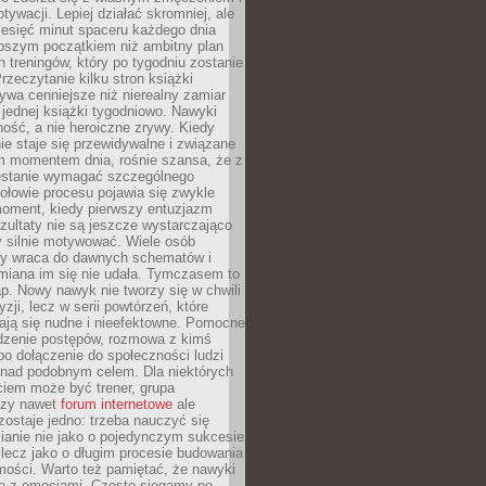
ywacji. Lepiej działać skromniej, ale
ziesięć minut spaceru każdego dnia
pszym początkiem niż ambitny plan
 treningów, który po tygodniu zostanie
rzeczytanie kilku stron książki
ywa cenniejsze niż nierealny zamiar
 jednej książki tygodniowo. Nawyki
rność, a nie heroiczne zrywy. Kiedy
ie staje się przewidywalne i związane
m momentem dnia, rośnie szansa, że z
stanie wymagać szczególnego
ołowie procesu pojawia się zwykle
moment, kiedy pierwszy entuzjazm
zultaty nie są jeszcze wystarczająco
y silnie motywować. Wiele osób
dy wraca do dawnych schematów i
miana im się nie udała. Tymczasem to
ap. Nowy nawyk nie tworzy się w chwili
zji, lecz w serii powtórzeń, które
ją się nudne i nieefektowne. Pomocne
edzenie postępów, rozmowa z kimś
o dołączenie do społeczności ludzi
 nad podobnym celem. Dla niektórych
ciem może być trener, grupa
czy nawet
forum internetowe
ale
ostaje jedno: trzeba nauczyć się
ianie nie jako o pojedynczym sukcesie
 lecz jako o długim procesie budowania
mości. Warto też pamiętać, że nawyki
e z emocjami. Często sięgamy po