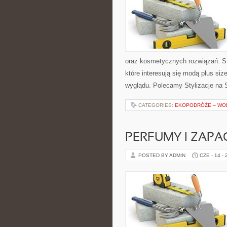
oraz kosmetycznych rozwiązań. St
które interesują się modą plus si
wyglądu. Polecamy Stylizacje na S
CATEGORIES:
EKOPODRÓŻE – WOD
PERFUMY I ZAPA
POSTED BY ADMIN
CZE - 14 -