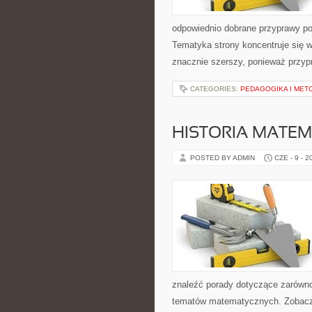
odpowiednio dobrane przyprawy pot
Tematyka strony koncentruje się w
znacznie szerszy, ponieważ przyp
CATEGORIES:
PEDAGOGIKA I MET
HISTORIA MATEM
POSTED BY ADMIN
CZE - 9 - 2
znaleźć porady dotyczące zarówn
tematów matematycznych. Zobacz