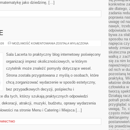
 matematykę jako dziedzinę, […]
konkretne za
ale dlatego,
zadania redu
poprawia nas
uwagę od nap
nawyk, trzeb
odpowiada n
E
bywa za słab
sposobu na r
napięcia cz
BUDŻET
026
MOŻLIWOŚĆ KOMENTOWANIA
ZOSTAŁA WYŁĄCZONA
I
wtedy zmian
FINANSE
skuteczna pr
Sala Lacerta to praktyczny blog internetowy poświęcony
walką z zac
się za nim k
organizacji imprez okolicznościowych, w którym
najważniejsz
czytelnik może znaleźć pomysły dotyczące wesel.
od nich w du
pozostaną te
Strona została przygotowana z myślą o osobach, które
praktyką. Wi
chcą zorganizować wydarzenie w sposób estetyczny,
właśnie drob
człowieka w
bez przypadkowych decyzji, pośpiechu i
tworzą spekt
Działają rac
e dla tych, którzy szukają praktycznych odpowiedzi
potrafi przek
dekoracji, atrakcji, muzyki, budżetu, oprawy wydarzenia
przyglądać s
uwagą. To, c
Nowości na stronie Menu i Catering i Miejsca […]
często mówi 
deklarujemy
postanowień.
OWNICTWO
się prawdziw