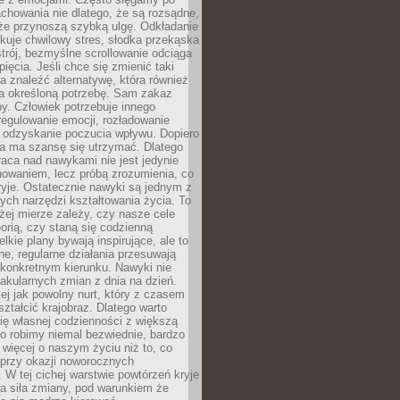
chowania nie dlatego, że są rozsądne,
 że przynoszą szybką ulgę. Odkładanie
kuje chwilowy stres, słodka przekąska
trój, bezmyślne scrollowanie odciąga
ięcia. Jeśli chce się zmienić taki
a znaleźć alternatywę, która również
a określoną potrzebę. Sam zakaz
y. Człowiek potrzebuje innego
egulowanie emocji, rozładowanie
y odzyskanie poczucia wpływu. Dopiero
a ma szansę się utrzymać. Dlatego
aca nad nawykami nie jest jedynie
howaniem, lecz próbą zrozumienia, co
ryje. Ostatecznie nawyki są jednym z
ych narzędzi kształtowania życia. To
żej mierze zależy, czy nasze cele
orią, czy staną się codzienną
elkie plany bywają inspirujące, ale to
ne, regularne działania przesuwają
 konkretnym kierunku. Nawyki nie
akularnych zmian z dnia na dzień.
zej jak powolny nurt, który z czasem
ształcić krajobraz. Dlatego warto
ię własnej codzienności z większą
o robimy niemal bezwiednie, bardzo
więcej o naszym życiu niż to, co
 przy okazji noworocznych
 W tej cichej warstwie powtórzeń kryje
a siła zmiany, pod warunkiem że