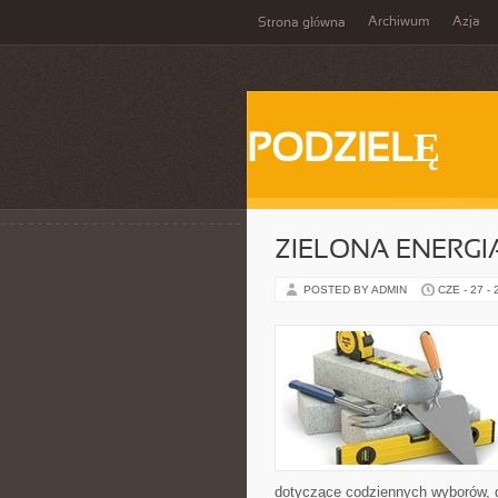
Archiwum
Azja
Strona główna
PODZIELĘ
ZIELONA ENERGI
POSTED BY ADMIN
CZE - 27 -
dotyczące codziennych wyborów, d