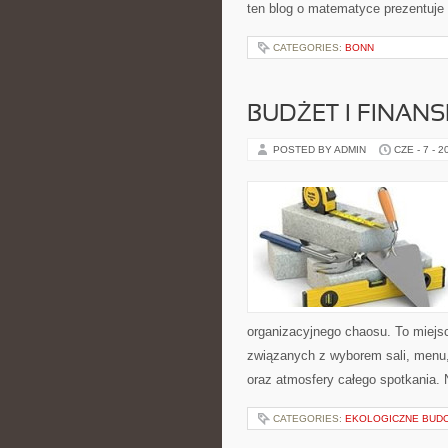
ten blog o matematyce prezentuje
CATEGORIES:
BONN
BUDŻET I FINANS
POSTED BY ADMIN
CZE - 7 - 2
organizacyjnego chaosu. To miejsc
związanych z wyborem sali, menu, 
oraz atmosfery całego spotkania. 
CATEGORIES:
EKOLOGICZNE BUD