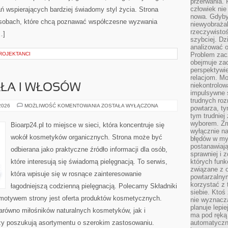
przerwania.
człowiek nie
ń wspierających bardziej świadomy styl życia. Strona
nowa. Gdyby 
osobach, które chcą poznawać współczesne wyzwania
niewyobraża
rzeczywistoś
…]
szybciej. D
analizować 
ROJEKTANCI
Problem zac
obejmuje zac
perspektywie
relacjom. Mo
niekontrolow
AŁA I WŁOSÓW
impulsywne 
trudnych ro
PIELĘGNACJA
 2026
MOŻLIWOŚĆ KOMENTOWANIA
ZOSTAŁA WYŁĄCZONA
powtarza, tym
CIAŁA
tym trudniej
I
WŁOSÓW
wyborem. Zm
Bioarp24.pl to miejsce w sieci, która koncentruje się
wyłącznie na
wokół kosmetyków organicznych. Strona może być
błędów w my
postanawiają,
odbierana jako praktyczne źródło informacji dla osób,
sprawniej i 
które interesują się świadomą pielęgnacją. To serwis,
których funk
związane z o
która wpisuje się w rosnące zainteresowanie
powtarzalny
korzystać z 
łagodniejszą codzienną pielęgnacją. Polecamy Składniki
siebie. Ktoś
motywem strony jest oferta produktów kosmetycznych.
nie wyznacza
planuje lepi
arówno miłośników naturalnych kosmetyków, jak i
ma pod ręką 
zy poszukują asortymentu o szerokim zastosowaniu.
automatyczn