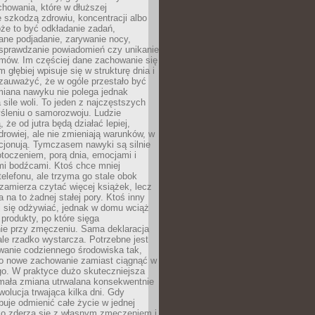
howania, które w dłuższej
 szkodzą zdrowiu, koncentracji albo
że to być odkładanie zadań,
ane podjadanie, zarywanie nocy,
sprawdzanie powiadomień czy unikanie
zmów. Im częściej dane zachowanie się
 głębiej wpisuje się w strukturę dnia i
 zauważyć, że w ogóle przestało być
iana nawyku nie polega jednak
 sile woli. To jeden z najczęstszych
śleniu o samorozwoju. Ludzie
 że od jutra będą działać lepiej,
zdrowiej, ale nie zmieniają warunków, w
cjonują. Tymczasem nawyki są silnie
toczeniem, porą dnia, emocjami i
mi bodźcami. Ktoś chce mniej
telefonu, ale trzyma go stale obok
 zamierza czytać więcej książek, lecz
 na to żadnej stałej pory. Ktoś inny
ej się odżywiać, jednak w domu wciąż
produkty, po które sięga
ie przy zmęczeniu. Sama deklaracja
ale rzadko wystarcza. Potrzebne jest
wanie codziennego środowiska tak,
ło nowe zachowanie zamiast ciągnąć w
go. W praktyce dużo skuteczniejsza
 mała zmiana utrwalana konsekwentnie
ewolucja trwająca kilka dni. Gdy
buje odmienić całe życie w jednej
bko zderza się z własnym zmęczeniem i