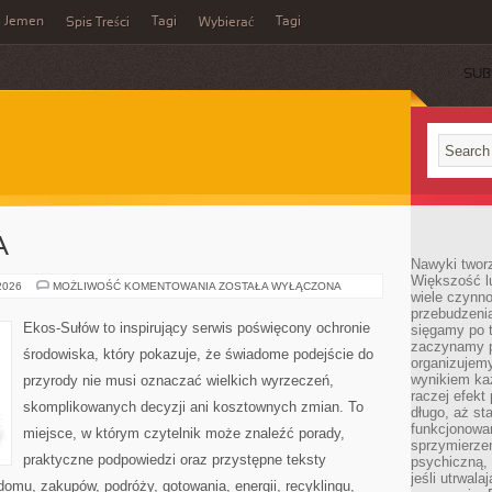
Jemen
Tagi
Tagi
Spis Treści
Wybierać
SUB
A
Nawyki tworz
Większość lu
ZIELONA
 2026
MOŻLIWOŚĆ KOMENTOWANIA
ZOSTAŁA WYŁĄCZONA
wiele czynno
ENERGIA
przebudzenia
Ekos-Sułów to inspirujący serwis poświęcony ochronie
sięgamy po t
zaczynamy p
środowiska, który pokazuje, że świadome podejście do
organizujemy
wynikiem ka
przyrody nie musi oznaczać wielkich wyrzeczeń,
raczej efekt
skomplikowanych decyzji ani kosztownych zmian. To
długo, aż st
funkcjonowa
miejsce, w którym czytelnik może znaleźć porady,
sprzymierze
praktyczne podpowiedzi oraz przystępne teksty
psychiczną, 
jeśli utrwala
omu, zakupów, podróży, gotowania, energii, recyklingu,