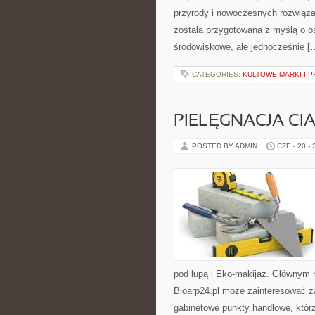
przyrody i nowoczesnych rozwiąza
została przygotowana z myślą o 
środowiskowe, ale jednocześnie [
CATEGORIES:
KULTOWE MARKI I P
PIELĘGNACJA CI
POSTED BY ADMIN
CZE - 20 -
pod lupą i Eko-makijaż. Głównym 
Bioarp24.pl może zainteresować z
gabinetowe punkty handlowe, któr