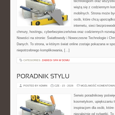
technologiom oraz wszystk
wiążą się z codziennym ko
mobilnych. Strona może b
osób, które chcą uporządk
internetu, sieci bezprzewo
chmury, hostingu, cyberbezpieczeństwa oraz codziennych rozwią
Nowości na stronie: Światłowody i Nowoczesne Technologie i Ch
Danych. To strona, w którym świat online zostaje pokazana w sp
niepotrzebnego komplikowania, […]
CATEGORIES:
ZABIEGI SPA W DOMU
PORADNIK STYLU
POSTED BY ADMIN
CZE - 15 - 2026
MOŻLIWOŚĆ KOMENTOWA
Serwis poradnikowy poświęc
kosmetykom, upiększaniu 
inspiracjom dla osób, któr
niezależnie od sylwetki. T