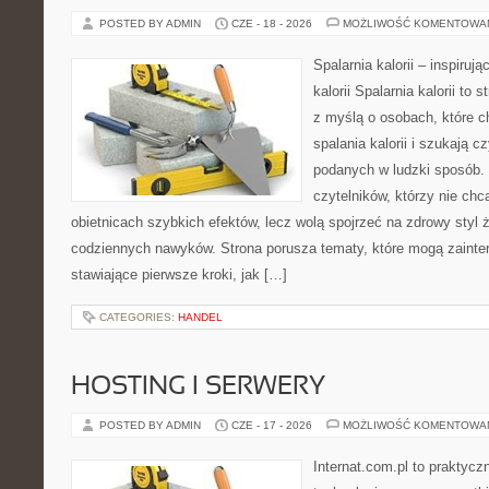
POSTED BY ADMIN
CZE - 18 - 2026
MOŻLIWOŚĆ KOMENTOWA
Spalarnia kalorii – inspiruj
kalorii Spalarnia kalorii to
z myślą o osobach, które 
spalania kalorii i szukają c
podanych w ludzki sposób. 
czytelników, którzy nie chc
obietnicach szybkich efektów, lecz wolą spojrzeć na zdrowy styl 
codziennych nawyków. Strona porusza tematy, które mogą zaint
stawiające pierwsze kroki, jak […]
CATEGORIES:
HANDEL
HOSTING I SERWERY
POSTED BY ADMIN
CZE - 17 - 2026
MOŻLIWOŚĆ KOMENTOWA
Internat.com.pl to praktyc