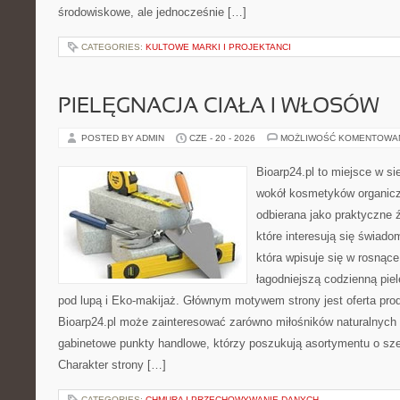
środowiskowe, ale jednocześnie […]
CATEGORIES:
KULTOWE MARKI I PROJEKTANCI
PIELĘGNACJA CIAŁA I WŁOSÓW
POSTED BY ADMIN
CZE - 20 - 2026
MOŻLIWOŚĆ KOMENTOWA
Bioarp24.pl to miejsce w sie
wokół kosmetyków organic
odbierana jako praktyczne ź
które interesują się świado
która wpisuje się w rosnąc
łagodniejszą codzienną pie
pod lupą i Eko-makijaż. Głównym motywem strony jest oferta pr
Bioarp24.pl może zainteresować zarówno miłośników naturalnych 
gabinetowe punkty handlowe, którzy poszukują asortymentu o sz
Charakter strony […]
CATEGORIES:
CHMURA I PRZECHOWYWANIE DANYCH