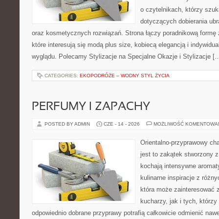
o czytelnikach, którzy szu
dotyczących dobierania ubr
oraz kosmetycznych rozwiązań. Strona łączy poradnikową formę 
które interesują się modą plus size, kobiecą elegancją i indywid
wyglądu. Polecamy Stylizacje na Specjalne Okazje i Stylizacje [
CATEGORIES:
EKOPODRÓŻE – WODNY STYL ŻYCIA
PERFUMY I ZAPACHY
POSTED BY ADMIN
CZE - 14 - 2026
MOŻLIWOŚĆ KOMENTOWA
Orientalno-przyprawowy char
jest to zakątek stworzony 
kochają intensywne aromaty
kulinarne inspiracje z różny
która może zainteresować
kucharzy, jak i tych, którz
odpowiednio dobrane przyprawy potrafią całkowicie odmienić nawe