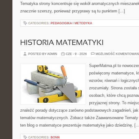
Tematyka strony koncentruje się wokół aromatycznych mieszanek, 
znacznie szerszy, ponieważ przyprawy są tu punktem […]
CATEGORIES:
PEDAGOGIKA I METODYKA
HISTORIA MATEMATYKI
POSTED BY ADMIN
CZE - 9 - 2026
MOŻLIWOŚĆ KOMENTOWAN
SuperMatma.pl to nowoczes
poświęcony matematyce, któ
wzorów, równań i logicznyc
zrozumiały. Strona została
osobach, które chcą poznaw
przyjaznej strony. To miej
znaleźć porady dotyczące zarówno podstawowych zagadnień, jak
tematów matematycznych. Zobacz także Zaawansowane Tematy i
ten blog o matematyce prezentuje matematykę jako dziedzinę, […
CATEGORIES:
BONN