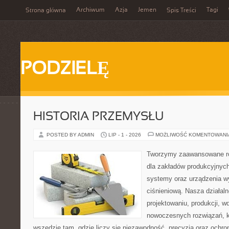
Archiwum
Azja
Jemen
Tagi
Strona główna
Spis Treści
PODZIELĘ
HISTORIA PRZEMYSŁU
POSTED BY ADMIN
LIP - 1 - 2026
MOŻLIWOŚĆ KOMENTOWAN
Tworzymy zaawansowane ro
dla zakładów produkcyjnych
systemy oraz urządzenia w
ciśnieniową. Nasza działaln
projektowaniu, produkcji, w
nowoczesnych rozwiązań, k
wszędzie tam, gdzie liczy się niezawodność, precyzja oraz och