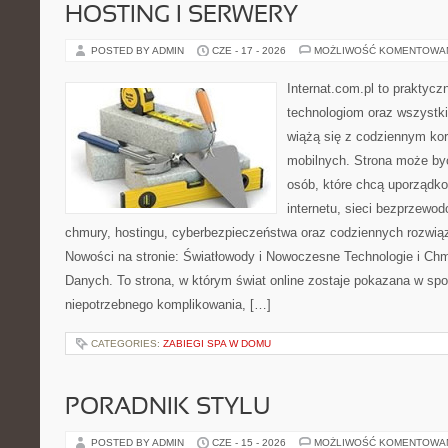
HOSTING I SERWERY
POSTED BY ADMIN
CZE - 17 - 2026
MOŻLIWOŚĆ KOMENTOWA
Internat.com.pl to praktyc
technologiom oraz wszystk
wiążą się z codziennym ko
mobilnych. Strona może b
osób, które chcą uporządk
internetu, sieci bezprzewo
chmury, hostingu, cyberbezpieczeństwa oraz codziennych rozwią
Nowości na stronie: Światłowody i Nowoczesne Technologie i Ch
Danych. To strona, w którym świat online zostaje pokazana w sp
niepotrzebnego komplikowania, […]
CATEGORIES:
ZABIEGI SPA W DOMU
PORADNIK STYLU
POSTED BY ADMIN
CZE - 15 - 2026
MOŻLIWOŚĆ KOMENTOWA