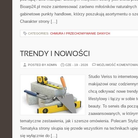
Bioarp24.pl może zainteresować zarówno miłośników naturalnych 
gabinetowe punkty handlowe, którzy poszukują asortymentu o sz
Charakter strony […]
CATEGORIES:
CHMURA I PRZECHOWYWANIE DANYCH
TRENDY I NOWOŚCI
POSTED BY ADMIN
CZE - 19 - 2026
MOŻLIWOŚĆ KOMENTOWA
Studio Veriss to internetow
makijażowi oraz codziennym
chcą odkrywać nowe trendy
lifestylowy i łączy w sobie
beauty. To serwis dla począ
zaawansowanych, w którym
tematyczne zestawienia, jak i szersze omówienia. Polecam Styliza
Tematyka strony skupia się przede wszystkim na technikach upięk
się wyłącznie do […]