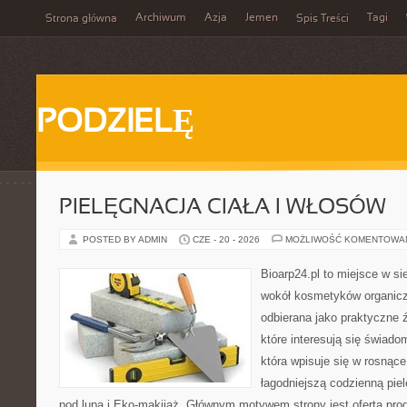
Archiwum
Azja
Jemen
Tagi
Strona główna
Spis Treści
PODZIELĘ
PIELĘGNACJA CIAŁA I WŁOSÓW
POSTED BY ADMIN
CZE - 20 - 2026
MOŻLIWOŚĆ KOMENTOWA
Bioarp24.pl to miejsce w sie
wokół kosmetyków organic
odbierana jako praktyczne ź
które interesują się świado
która wpisuje się w rosnąc
łagodniejszą codzienną pie
pod lupą i Eko-makijaż. Głównym motywem strony jest oferta pr