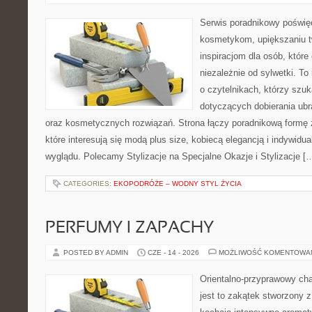
Serwis poradnikowy poświęc
kosmetykom, upiększaniu 
inspiracjom dla osób, któr
niezależnie od sylwetki. T
o czytelnikach, którzy szu
dotyczących dobierania ubr
oraz kosmetycznych rozwiązań. Strona łączy poradnikową formę 
które interesują się modą plus size, kobiecą elegancją i indywid
wyglądu. Polecamy Stylizacje na Specjalne Okazje i Stylizacje [
CATEGORIES:
EKOPODRÓŻE – WODNY STYL ŻYCIA
PERFUMY I ZAPACHY
POSTED BY ADMIN
CZE - 14 - 2026
MOŻLIWOŚĆ KOMENTOWA
Orientalno-przyprawowy char
jest to zakątek stworzony 