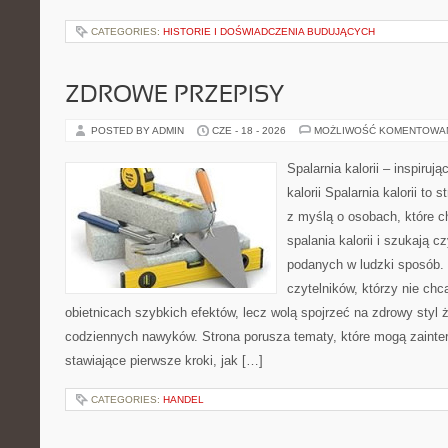
CATEGORIES:
HISTORIE I DOŚWIADCZENIA BUDUJĄCYCH
ZDROWE PRZEPISY
POSTED BY ADMIN
CZE - 18 - 2026
MOŻLIWOŚĆ KOMENTOWA
Spalarnia kalorii – inspiruj
kalorii Spalarnia kalorii to
z myślą o osobach, które 
spalania kalorii i szukają c
podanych w ludzki sposób. 
czytelników, którzy nie chc
obietnicach szybkich efektów, lecz wolą spojrzeć na zdrowy styl 
codziennych nawyków. Strona porusza tematy, które mogą zaint
stawiające pierwsze kroki, jak […]
CATEGORIES:
HANDEL