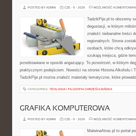
POSTED BY ADMIN
CZE - 6 - 2026
MOŻLIWOŚĆ KOMENTOWAN
TadzikPije.pl to obszerny s
degustacji, w którym miłoś
znaleźć niebanalne treści 
regionalnych. Strona zosta
osobach, które chcą odkry
szukają miejsca, gdzie tem
przedstawiane w sposób angażujący. To przestrzeń, w którym deg
praktycznym podejściem. Nowości na stronie Historia Alkoholu i T
TadzikPije.pl można znaleźć materiały tematyczne, które prowadz
CATEGORIES:
TEOLOGIA I FILOZOFIA CHRZEŚCIJAŃSKA
GRAFIKA KOMPUTEROWA
POSTED BY ADMIN
CZE - 6 - 2026
MOŻLIWOŚĆ KOMENTOWAN
MalwinaAtras.pl to portal 