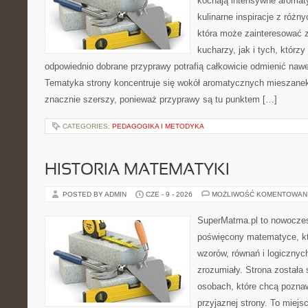
kochają intensywne aromaty
kulinarne inspiracje z różny
która może zainteresować
kucharzy, jak i tych, którz
odpowiednio dobrane przyprawy potrafią całkowicie odmienić nawe
Tematyka strony koncentruje się wokół aromatycznych mieszanek, 
znacznie szerszy, ponieważ przyprawy są tu punktem […]
CATEGORIES:
PEDAGOGIKA I METODYKA
HISTORIA MATEMATYKI
POSTED BY ADMIN
CZE - 9 - 2026
MOŻLIWOŚĆ KOMENTOWAN
SuperMatma.pl to nowoczes
poświęcony matematyce, któ
wzorów, równań i logicznyc
zrozumiały. Strona została
osobach, które chcą poznaw
przyjaznej strony. To miej