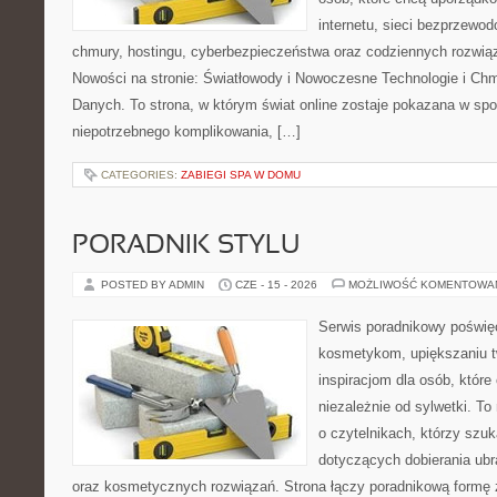
internetu, sieci bezprzewo
chmury, hostingu, cyberbezpieczeństwa oraz codziennych rozwią
Nowości na stronie: Światłowody i Nowoczesne Technologie i Ch
Danych. To strona, w którym świat online zostaje pokazana w sp
niepotrzebnego komplikowania, […]
CATEGORIES:
ZABIEGI SPA W DOMU
PORADNIK STYLU
POSTED BY ADMIN
CZE - 15 - 2026
MOŻLIWOŚĆ KOMENTOWA
Serwis poradnikowy poświęc
kosmetykom, upiększaniu 
inspiracjom dla osób, któr
niezależnie od sylwetki. T
o czytelnikach, którzy szu
dotyczących dobierania ubr
oraz kosmetycznych rozwiązań. Strona łączy poradnikową formę 