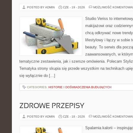
POSTED BY ADMIN
CZE - 19 - 2026
MOŻLIWOŚĆ KOMENTOWA
Studio Veriss to internetow
makijażowi oraz codziennym
chcą odkrywać nowe trendy
lifestylowy i łączy w sobie
beauty. To serwis dla począ
zaawansowanych, w którym
tematyczne zestawienia, jak i szersze omówienia. Polecam Styliza
Tematyka strony skupia się przede wszystkim na technikach upięk
się wyłącznie do […]
CATEGORIES:
HISTORIE I DOŚWIADCZENIA BUDUJĄCYCH
ZDROWE PRZEPISY
POSTED BY ADMIN
CZE - 18 - 2026
MOŻLIWOŚĆ KOMENTOWA
Spalarnia kalorii – inspiruj