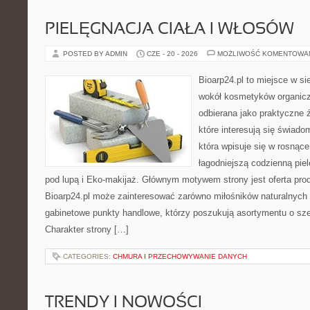
PIELĘGNACJA CIAŁA I WŁOSÓW
POSTED BY ADMIN
CZE - 20 - 2026
MOŻLIWOŚĆ KOMENTOWA
Bioarp24.pl to miejsce w sie
wokół kosmetyków organic
odbierana jako praktyczne ź
które interesują się świado
która wpisuje się w rosnąc
łagodniejszą codzienną pie
pod lupą i Eko-makijaż. Głównym motywem strony jest oferta pr
Bioarp24.pl może zainteresować zarówno miłośników naturalnych 
gabinetowe punkty handlowe, którzy poszukują asortymentu o sz
Charakter strony […]
CATEGORIES:
CHMURA I PRZECHOWYWANIE DANYCH
TRENDY I NOWOŚCI