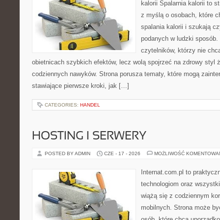
kalorii Spalarnia kalorii to
z myślą o osobach, które 
spalania kalorii i szukają c
podanych w ludzki sposób. 
czytelników, którzy nie chc
obietnicach szybkich efektów, lecz wolą spojrzeć na zdrowy styl 
codziennych nawyków. Strona porusza tematy, które mogą zaint
stawiające pierwsze kroki, jak […]
CATEGORIES:
HANDEL
HOSTING I SERWERY
POSTED BY ADMIN
CZE - 17 - 2026
MOŻLIWOŚĆ KOMENTOWA
Internat.com.pl to praktyc
technologiom oraz wszystk
wiążą się z codziennym ko
mobilnych. Strona może b
osób, które chcą uporządk