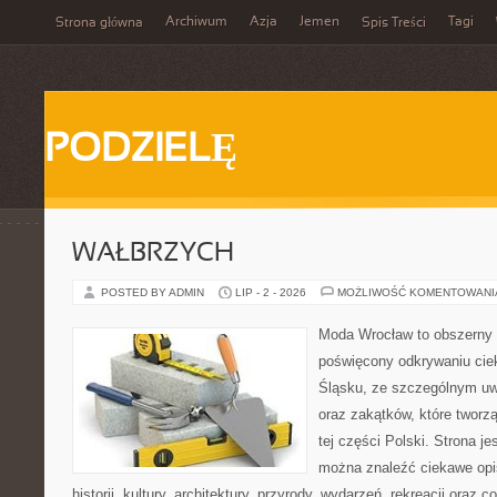
Archiwum
Azja
Jemen
Tagi
Strona główna
Spis Treści
PODZIELĘ
WAŁBRZYCH
POSTED BY ADMIN
LIP - 2 - 2026
MOŻLIWOŚĆ KOMENTOWAN
Moda Wrocław to obszerny 
poświęcony odkrywaniu ci
Śląsku, ze szczególnym uw
oraz zakątków, które tworz
tej części Polski. Strona je
można znaleźć ciekawe opi
historii, kultury, architektury, przyrody, wydarzeń, rekreacji oraz