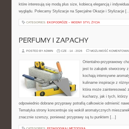
które interesują się modą plus size, kobiecą elegancją i indywid
wyglądu. Polecamy Stylizacje na Specjalne Okazje i Stylizacje [
CATEGORIES:
EKOPODRÓŻE – WODNY STYL ŻYCIA
PERFUMY I ZAPACHY
POSTED BY ADMIN
CZE - 14 - 2026
MOŻLIWOŚĆ KOMENTOWA
Orientalno-przyprawowy char
jest to zakątek stworzony 
kochają intensywne aromaty
kulinarne inspiracje z różny
która może zainteresować
kucharzy, jak i tych, którz
odpowiednio dobrane przyprawy potrafią całkowicie odmienić nawe
Tematyka strony koncentruje się wokół aromatycznych mieszanek, 
znacznie szerszy, ponieważ przyprawy są tu punktem […]
CATEGORIES:
PEDAGOGIKA I METODYKA