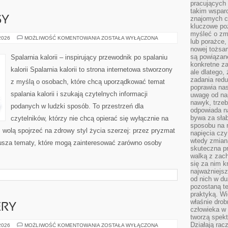
pracujących
takim wspar
SY
znajomych 
kluczowe poz
myśleć o zm
ZDROWE
 2026
MOŻLIWOŚĆ KOMENTOWANIA
ZOSTAŁA WYŁĄCZONA
lub porażce,
PRZEPISY
nowej tożsa
są powiązan
Spalarnia kalorii – inspirujący przewodnik po spalaniu
konkretne za
kalorii Spalarnia kalorii to strona internetowa stworzony
ale dlatego,
zadania redu
z myślą o osobach, które chcą uporządkować temat
poprawia nas
spalania kalorii i szukają czytelnych informacji
uwagę od nap
nawyk, trzeb
podanych w ludzki sposób. To przestrzeń dla
odpowiada n
bywa za słab
czytelników, którzy nie chcą opierać się wyłącznie na
sposobu na r
z wolą spojrzeć na zdrowy styl życia szerzej: przez pryzmat
napięcia cz
wtedy zmian
usza tematy, które mogą zainteresować zarówno osoby
skuteczna pr
walką z zac
się za nim k
najważniejsz
od nich w du
pozostaną te
praktyką. Wi
właśnie drob
ERY
człowieka w
tworzą spekt
Działają rac
HOSTING
 2026
MOŻLIWOŚĆ KOMENTOWANIA
ZOSTAŁA WYŁĄCZONA