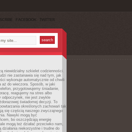
SCRIBE
FACEBOOK
TWITTER
ą niewidzialny szkielet codzienności.
dzi nie zastanawia się nad tym, jak
ści wykonuje automatycznie od chwili
 aż do wieczora. Sposób, w jaki
elefon, przygotowujemy śniadanie,
racę, reagujemy na stres albo
 odpoczynek, nie jest zwykle
żdorazowej świadomej decyzji. To
 powtarzania określonych zachowań tak
ają się częścią naszego zwyczajnego
nia. Nawyki mogą być
ńcem, bo oszczędzają energię
ale mogą też działać przeciwko nam,
ją działania niekorzystne i trudne do