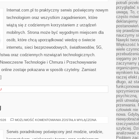
I
potrafi przek
SERWERY
przyglądać s
Internat.com.pl to praktyczny serwis poświęcony nowym
uwagą. To, c
często mówi 
technologiom oraz wszystkim zagadnieniom, które
deklarujemy
wiążą się z codziennym korzystaniem z urządzeń
postanowień.
się prawdziw
mobilnych. Strona może być wygodnym miejscem dla
nauczymy si
osób, które chcą uporządkować wiedzę o świecie
Nawyki tworz
Większość lu
internetu, sieci bezprzewodowych, światłowodów, 5G,
wiele czynno
przebudzenia
ństwa oraz codziennych rozwiązań technologicznych.
sięgamy po t
i Nowoczesne Technologie i Chmura i Przechowywanie
zaczynamy p
organizujemy
 online zostaje pokazana w sposób czytelny. Zamiast
wynikiem ka
]
raczej efekt
długo, aż st
funkcjonowa
U
sprzymierze
psychiczną, 
jeśli utrwala
przerwania.
U
człowiek nie
nowa. Gdyby 
niewyobraża
PORADNIK
 2026
MOŻLIWOŚĆ KOMENTOWANIA
ZOSTAŁA WYŁĄCZONA
STYLU
rzeczywistoś
szybciej. D
Serwis poradnikowy poświęcony jest modzie, urodzie,
analizować 
Problem zac