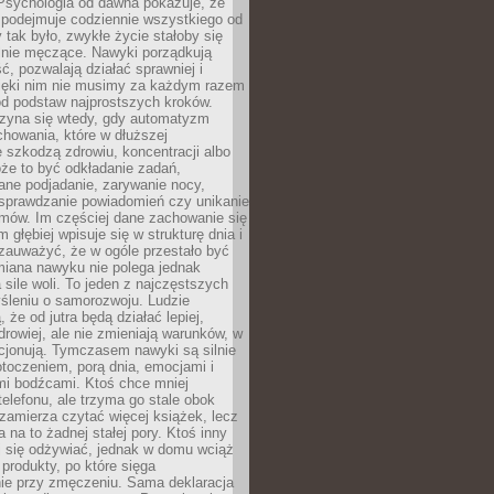
 Psychologia od dawna pokazuje, że
 podejmuje codziennie wszystkiego od
tak było, zwykłe życie stałoby się
lnie męczące. Nawyki porządkują
ć, pozwalają działać sprawniej i
zięki nim nie musimy za każdym razem
od podstaw najprostszych kroków.
zyna się wtedy, gdy automatyzm
howania, które w dłuższej
 szkodzą zdrowiu, koncentracji albo
że to być odkładanie zadań,
ane podjadanie, zarywanie nocy,
sprawdzanie powiadomień czy unikanie
zmów. Im częściej dane zachowanie się
 głębiej wpisuje się w strukturę dnia i
 zauważyć, że w ogóle przestało być
iana nawyku nie polega jednak
 sile woli. To jeden z najczęstszych
śleniu o samorozwoju. Ludzie
 że od jutra będą działać lepiej,
zdrowiej, ale nie zmieniają warunków, w
cjonują. Tymczasem nawyki są silnie
toczeniem, porą dnia, emocjami i
mi bodźcami. Ktoś chce mniej
telefonu, ale trzyma go stale obok
 zamierza czytać więcej książek, lecz
 na to żadnej stałej pory. Ktoś inny
ej się odżywiać, jednak w domu wciąż
produkty, po które sięga
ie przy zmęczeniu. Sama deklaracja