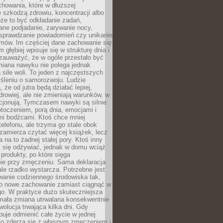
howania, które w dłuższej
 szkodzą zdrowiu, koncentracji albo
że to być odkładanie zadań,
ane podjadanie, zarywanie nocy,
sprawdzanie powiadomień czy unikanie
zmów. Im częściej dane zachowanie się
 głębiej wpisuje się w strukturę dnia i
 zauważyć, że w ogóle przestało być
iana nawyku nie polega jednak
 sile woli. To jeden z najczęstszych
śleniu o samorozwoju. Ludzie
 że od jutra będą działać lepiej,
zdrowiej, ale nie zmieniają warunków, w
cjonują. Tymczasem nawyki są silnie
toczeniem, porą dnia, emocjami i
mi bodźcami. Ktoś chce mniej
telefonu, ale trzyma go stale obok
 zamierza czytać więcej książek, lecz
 na to żadnej stałej pory. Ktoś inny
ej się odżywiać, jednak w domu wciąż
produkty, po które sięga
ie przy zmęczeniu. Sama deklaracja
ale rzadko wystarcza. Potrzebne jest
wanie codziennego środowiska tak,
ło nowe zachowanie zamiast ciągnąć w
go. W praktyce dużo skuteczniejsza
 mała zmiana utrwalana konsekwentnie
ewolucja trwająca kilka dni. Gdy
buje odmienić całe życie w jednej
bko zderza się z własnym zmęczeniem i