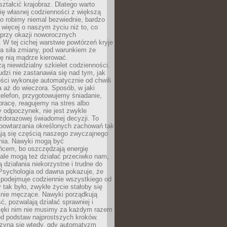
ształcić krajobraz. Dlatego warto
ię własnej codzienności z większą
o robimy niemal bezwiednie, bardzo
więcej o naszym życiu niż to, co
 przy okazji noworocznych
 W tej cichej warstwie powtórzeń kryje
a siła zmiany, pod warunkiem że
ę nią mądrze kierować.
ą niewidzialny szkielet codzienności.
dzi nie zastanawia się nad tym, jak
ści wykonuje automatycznie od chwili
 aż do wieczora. Sposób, w jaki
elefon, przygotowujemy śniadanie,
racę, reagujemy na stres albo
 odpoczynek, nie jest zwykle
żdorazowej świadomej decyzji. To
 powtarzania określonych zachowań tak
ają się częścią naszego zwyczajnego
nia. Nawyki mogą być
ńcem, bo oszczędzają energię
ale mogą też działać przeciwko nam,
ją działania niekorzystne i trudne do
 Psychologia od dawna pokazuje, że
 podejmuje codziennie wszystkiego od
tak było, zwykłe życie stałoby się
lnie męczące. Nawyki porządkują
ć, pozwalają działać sprawniej i
zięki nim nie musimy za każdym razem
od podstaw najprostszych kroków.
zyna się wtedy, gdy automatyzm