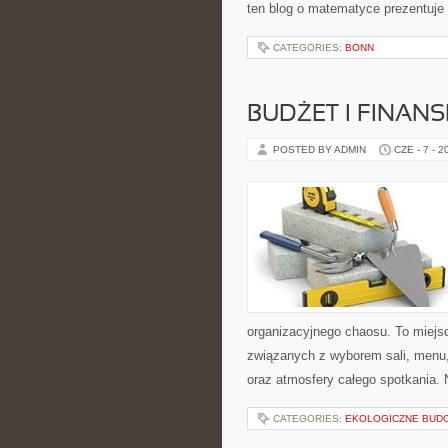
ten blog o matematyce prezentuje
CATEGORIES:
BONN
BUDŻET I FINANS
POSTED BY ADMIN
CZE - 7 - 2
organizacyjnego chaosu. To miejsc
związanych z wyborem sali, menu, 
oraz atmosfery całego spotkania. 
CATEGORIES:
EKOLOGICZNE BUD