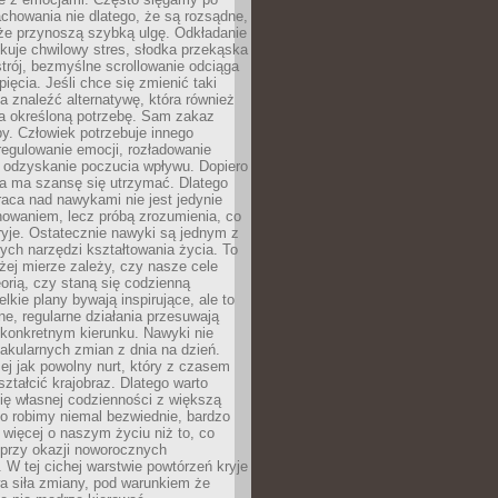
chowania nie dlatego, że są rozsądne,
 że przynoszą szybką ulgę. Odkładanie
kuje chwilowy stres, słodka przekąska
trój, bezmyślne scrollowanie odciąga
ięcia. Jeśli chce się zmienić taki
a znaleźć alternatywę, która również
a określoną potrzebę. Sam zakaz
y. Człowiek potrzebuje innego
egulowanie emocji, rozładowanie
y odzyskanie poczucia wpływu. Dopiero
a ma szansę się utrzymać. Dlatego
aca nad nawykami nie jest jedynie
howaniem, lecz próbą zrozumienia, co
ryje. Ostatecznie nawyki są jednym z
ych narzędzi kształtowania życia. To
żej mierze zależy, czy nasze cele
orią, czy staną się codzienną
elkie plany bywają inspirujące, ale to
ne, regularne działania przesuwają
 konkretnym kierunku. Nawyki nie
akularnych zmian z dnia na dzień.
zej jak powolny nurt, który z czasem
ształcić krajobraz. Dlatego warto
ię własnej codzienności z większą
o robimy niemal bezwiednie, bardzo
więcej o naszym życiu niż to, co
 przy okazji noworocznych
 W tej cichej warstwie powtórzeń kryje
a siła zmiany, pod warunkiem że