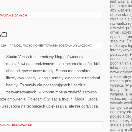
jest ważna, 
przeprojekto
aby wspiera
stronę stare
OWYWANIE DANYCH
okazuje się
niż wielka r
człowiek pró
chwili, szy
CI
spadkiem mot
stabilnie. D
może być le
TRENDY
 2026
MOŻLIWOŚĆ KOMENTOWANIA
ZOSTAŁA WYŁĄCZONA
I
intensywnych
NOWOŚCI
porzucony. P
Studio Veriss to internetowy blog poświęcony
codziennie b
pochłaniania
makijażowi oraz codziennym inspiracjom dla osób, które
lubią regula
chcą odkrywać nowe trendy. Strona ma charakter
nowe działan
z konkretny
lifestylowy i łączy w sobie tematy związane z trendami
czasem prze
beauty. To serwis dla początkujących i bardziej
wysiłku. W p
kryzys. To 
zaawansowanych, w którym można znaleźć zarówno
wygasa, a re
widoczne, b
rsze omówienia. Polecam Stylizacja fryzur i Moda i Uroda.
właśnie wte
 wszystkim na technikach upiększania, ale nie ogranicza
uznaje, że z
naturalny et
podjęcia decy
czasem wyda
staje się śl
DCZENIA BUDUJĄCYCH
zaufanym alb