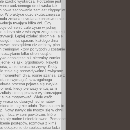
ale rzadko wystarcza. Potrzebne jest
wanie codziennego środowiska tak,
ło nowe zachowanie zamiast ciągnąć w
go. W praktyce dużo skuteczniejsza
 mała zmiana utrwalana konsekwentnie
ewolucja trwająca kilka dni. Gdy
buje odmienić całe życie w jednej
bko zderza się z własnym zmęczeniem i
ywacji. Lepiej działać skromniej, ale
ziesięć minut spaceru każdego dnia
pszym początkiem niż ambitny plan
 treningów, który po tygodniu zostanie
rzeczytanie kilku stron książki
ywa cenniejsze niż nierealny zamiar
 jednej książki tygodniowo. Nawyki
rność, a nie heroiczne zrywy. Kiedy
ie staje się przewidywalne i związane
m momentem dnia, rośnie szansa, że z
stanie wymagać szczególnego
ołowie procesu pojawia się zwykle
moment, kiedy pierwszy entuzjazm
zultaty nie są jeszcze wystarczająco
y silnie motywować. Wiele osób
dy wraca do dawnych schematów i
miana im się nie udała. Tymczasem to
ap. Nowy nawyk nie tworzy się w chwili
zji, lecz w serii powtórzeń, które
ją się nudne i nieefektowne. Pomocne
edzenie postępów, rozmowa z kimś
o dołączenie do społeczności ludzi