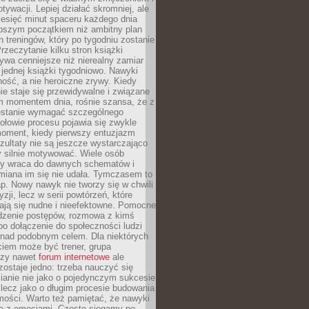
ywacji. Lepiej działać skromniej, ale
ziesięć minut spaceru każdego dnia
pszym początkiem niż ambitny plan
 treningów, który po tygodniu zostanie
rzeczytanie kilku stron książki
ywa cenniejsze niż nierealny zamiar
 jednej książki tygodniowo. Nawyki
rność, a nie heroiczne zrywy. Kiedy
ie staje się przewidywalne i związane
m momentem dnia, rośnie szansa, że z
stanie wymagać szczególnego
ołowie procesu pojawia się zwykle
moment, kiedy pierwszy entuzjazm
zultaty nie są jeszcze wystarczająco
y silnie motywować. Wiele osób
dy wraca do dawnych schematów i
miana im się nie udała. Tymczasem to
ap. Nowy nawyk nie tworzy się w chwili
zji, lecz w serii powtórzeń, które
ją się nudne i nieefektowne. Pomocne
edzenie postępów, rozmowa z kimś
o dołączenie do społeczności ludzi
 nad podobnym celem. Dla niektórych
ciem może być trener, grupa
czy nawet
forum internetowe
ale
ostaje jedno: trzeba nauczyć się
ianie nie jako o pojedynczym sukcesie
 lecz jako o długim procesie budowania
mości. Warto też pamiętać, że nawyki
e z emocjami. Często sięgamy po