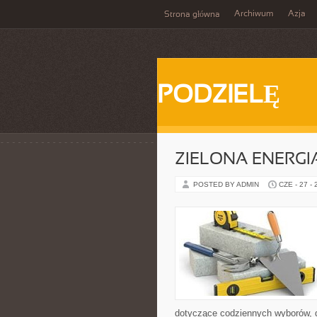
Archiwum
Azja
Strona główna
PODZIELĘ
ZIELONA ENERGI
POSTED BY ADMIN
CZE - 27 -
dotyczące codziennych wyborów, d