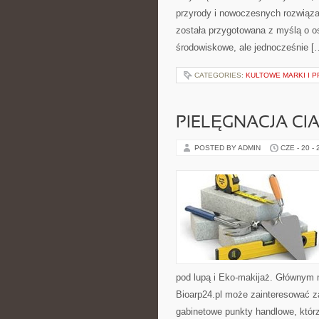
przyrody i nowoczesnych rozwiąza
została przygotowana z myślą o 
środowiskowe, ale jednocześnie [
CATEGORIES:
KULTOWE MARKI I P
PIELĘGNACJA CI
POSTED BY ADMIN
CZE - 20 -
pod lupą i Eko-makijaż. Głównym 
Bioarp24.pl może zainteresować z
gabinetowe punkty handlowe, któr