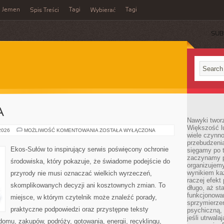
Jemen
Tagi
Tagi
Spis Treści
Wybierać
SUB
A
Nawyki tworz
Większość lu
ZIELONA
 2026
MOŻLIWOŚĆ KOMENTOWANIA
ZOSTAŁA WYŁĄCZONA
wiele czynno
ENERGIA
przebudzenia
Ekos-Sułów to inspirujący serwis poświęcony ochronie
sięgamy po t
zaczynamy p
środowiska, który pokazuje, że świadome podejście do
organizujemy
wynikiem ka
przyrody nie musi oznaczać wielkich wyrzeczeń,
raczej efekt
skomplikowanych decyzji ani kosztownych zmian. To
długo, aż st
funkcjonowa
miejsce, w którym czytelnik może znaleźć porady,
sprzymierze
praktyczne podpowiedzi oraz przystępne teksty
psychiczną, 
jeśli utrwala
omu, zakupów, podróży, gotowania, energii, recyklingu,