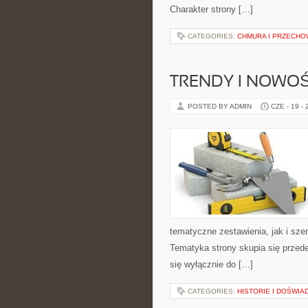
Charakter strony […]
CATEGORIES:
CHMURA I PRZECH
TRENDY I NOWOŚ
POSTED BY ADMIN
CZE - 19 -
tematyczne zestawienia, jak i sze
Tematyka strony skupia się przede
się wyłącznie do […]
CATEGORIES:
HISTORIE I DOŚWIA