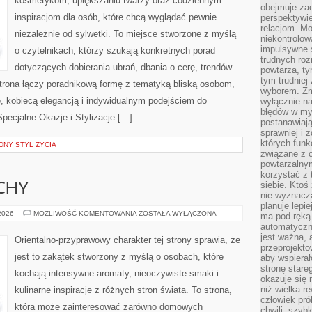
kosmetykom, upiększaniu twarzy oraz codziennym
obejmuje zac
inspiracjom dla osób, które chcą wyglądać pewnie
perspektywie
relacjom. Mo
niezależnie od sylwetki. To miejsce stworzone z myślą
niekontrolow
impulsywne 
o czytelnikach, którzy szukają konkretnych porad
trudnych ro
dotyczących dobierania ubrań, dbania o cerę, trendów
powtarza, tym
tym trudniej
rona łączy poradnikową formę z tematyką bliską osobom,
wyborem. Zm
ze, kobiecą elegancją i indywidualnym podejściem do
wyłącznie na
błędów w my
pecjalne Okazje i Stylizacje […]
postanawiają,
sprawniej i 
których funk
NY STYL ŻYCIA
związane z o
powtarzalny
korzystać z 
siebie. Ktoś
CHY
nie wyznacza
planuje lepi
PERFUMY
 2026
MOŻLIWOŚĆ KOMENTOWANIA
ZOSTAŁA WYŁĄCZONA
ma pod ręką 
I
automatyczn
ZAPACHY
jest ważna, 
Orientalno-przyprawowy charakter tej strony sprawia, że
przeprojekto
jest to zakątek stworzony z myślą o osobach, które
aby wspiera
stronę stare
kochają intensywne aromaty, nieoczywiste smaki i
okazuje się
niż wielka r
kulinarne inspiracje z różnych stron świata. To strona,
człowiek pró
która może zainteresować zarówno domowych
chwili, szy