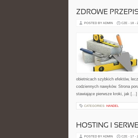
ZDROWE PRZEPI
POSTED BY ADMIN
CZE - 18 -
obietnicach szybkich efektów, lec
codziennych nawyków. Strona por
stawiające pierwsze kroki, jak […]
CATEGORIES:
HANDEL
HOSTING I SERW
POSTED BY ADMIN
CZE - 17 -