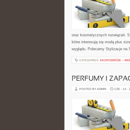
oraz kosmetycznych rozwiązań. St
które interesują się modą plus si
wyglądu. Polecamy Stylizacje na S
CATEGORIES:
EKOPODRÓŻE – WOD
PERFUMY I ZAPA
POSTED BY ADMIN
CZE - 14 -