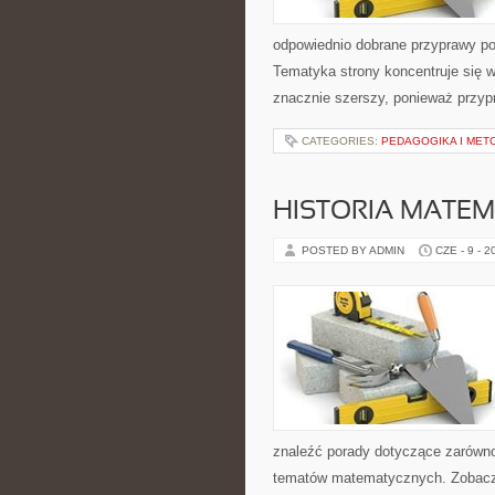
odpowiednio dobrane przyprawy pot
Tematyka strony koncentruje się w
znacznie szerszy, ponieważ przyp
CATEGORIES:
PEDAGOGIKA I MET
HISTORIA MATEM
POSTED BY ADMIN
CZE - 9 - 2
znaleźć porady dotyczące zarówn
tematów matematycznych. Zobacz