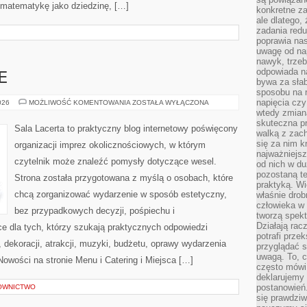
 matematykę jako dziedzinę, […]
konkretne za
ale dlatego,
zadania redu
poprawia nas
uwagę od nap
nawyk, trzeb
odpowiada n
E
bywa za słab
sposobu na r
napięcia cz
BUDŻET
026
MOŻLIWOŚĆ KOMENTOWANIA
ZOSTAŁA WYŁĄCZONA
I
wtedy zmian
FINANSE
skuteczna pr
Sala Lacerta to praktyczny blog internetowy poświęcony
walką z zac
się za nim k
organizacji imprez okolicznościowych, w którym
najważniejsz
czytelnik może znaleźć pomysły dotyczące wesel.
od nich w du
pozostaną te
Strona została przygotowana z myślą o osobach, które
praktyką. Wi
chcą zorganizować wydarzenie w sposób estetyczny,
właśnie drob
człowieka w
bez przypadkowych decyzji, pośpiechu i
tworzą spekt
Działają rac
e dla tych, którzy szukają praktycznych odpowiedzi
potrafi przek
dekoracji, atrakcji, muzyki, budżetu, oprawy wydarzenia
przyglądać s
uwagą. To, c
Nowości na stronie Menu i Catering i Miejsca […]
często mówi 
deklarujemy
postanowień.
OWNICTWO
się prawdziw