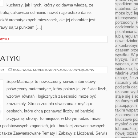
spadkiem mot
kucharzy, jak i tych, którzy od dawna wiedzą, że
stabilnie. D
rafią całkowicie odmienić nawet najprostsze danie.
może być le
intensywnych
okół aromatycznych mieszanek, ale jej charakter jest
porzucony. P
codziennie b
rawy są tu punktem […]
pochłaniania
lubią regula
ODYKA
nowe działan
z konkretny
czasem prze
wysiłku. W p
ATYKI
kryzys. To 
wygasa, a re
widoczne, b
HISTORIA
026
MOŻLIWOŚĆ KOMENTOWANIA
ZOSTAŁA WYŁĄCZONA
właśnie wte
MATEMATYKI
uznaje, że z
SuperMatma.pl to nowoczesny serwis internetowy
naturalny et
podjęcia decy
poświęcony matematyce, który pokazuje, że świat liczb,
czasem wyda
wzorów, równań i logicznych zależności może być
staje się śl
zaufanym alb
zrozumiały. Strona została stworzona z myślą o
pracujących
takim wspar
osobach, które chcą poznawać liczby od bardziej
znajomych 
przyjaznej strony. To miejsce, w którym rodzic może
kluczowe poz
myśleć o zm
o podstawowych zagadnień, jak i bardziej zaawansowanych
lub porażce,
 także Zaawansowane Tematy i Zabawy z Liczbami. Serwis
nowej tożsa
są powiązan