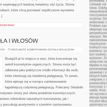
przerwania.
człowiek nie
ń wspierających bardziej świadomy styl życia. Strona
nowa. Gdyby 
osobach, które chcą poznawać współczesne wyzwania
niewyobraża
rzeczywistoś
…]
szybciej. D
analizować 
ROJEKTANCI
Problem zac
obejmuje zac
perspektywie
relacjom. Mo
niekontrolow
AŁA I WŁOSÓW
impulsywne 
trudnych ro
PIELĘGNACJA
 2026
MOŻLIWOŚĆ KOMENTOWANIA
ZOSTAŁA WYŁĄCZONA
powtarza, tym
CIAŁA
tym trudniej
I
WŁOSÓW
wyborem. Zm
Bioarp24.pl to miejsce w sieci, która koncentruje się
wyłącznie na
wokół kosmetyków organicznych. Strona może być
błędów w my
postanawiają,
odbierana jako praktyczne źródło informacji dla osób,
sprawniej i 
które interesują się świadomą pielęgnacją. To serwis,
których funk
związane z o
która wpisuje się w rosnące zainteresowanie
powtarzalny
korzystać z 
łagodniejszą codzienną pielęgnacją. Polecamy Składniki
siebie. Ktoś
motywem strony jest oferta produktów kosmetycznych.
nie wyznacza
planuje lepi
arówno miłośników naturalnych kosmetyków, jak i
ma pod ręką 
zy poszukują asortymentu o szerokim zastosowaniu.
automatyczn