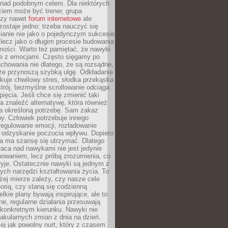
 nad podobnym celem. Dla niektórych
ciem może być trener, grupa
czy nawet
forum internetowe
ale
ostaje jedno: trzeba nauczyć się
ianie nie jako o pojedynczym sukcesie
 lecz jako o długim procesie budowania
mości. Warto też pamiętać, że nawyki
e z emocjami. Często sięgamy po
chowania nie dlatego, że są rozsądne,
 że przynoszą szybką ulgę. Odkładanie
kuje chwilowy stres, słodka przekąska
trój, bezmyślne scrollowanie odciąga
ięcia. Jeśli chce się zmienić taki
a znaleźć alternatywę, która również
a określoną potrzebę. Sam zakaz
y. Człowiek potrzebuje innego
egulowanie emocji, rozładowanie
y odzyskanie poczucia wpływu. Dopiero
a ma szansę się utrzymać. Dlatego
aca nad nawykami nie jest jedynie
howaniem, lecz próbą zrozumienia, co
ryje. Ostatecznie nawyki są jednym z
ych narzędzi kształtowania życia. To
żej mierze zależy, czy nasze cele
orią, czy staną się codzienną
elkie plany bywają inspirujące, ale to
ne, regularne działania przesuwają
 konkretnym kierunku. Nawyki nie
akularnych zmian z dnia na dzień.
zej jak powolny nurt, który z czasem