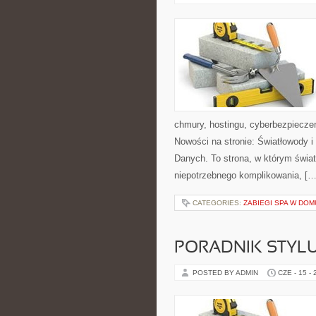
chmury, hostingu, cyberbezpiecze
Nowości na stronie: Światłowody 
Danych. To strona, w którym świat
niepotrzebnego komplikowania, […
CATEGORIES:
ZABIEGI SPA W DOM
PORADNIK STYL
POSTED BY ADMIN
CZE - 15 -