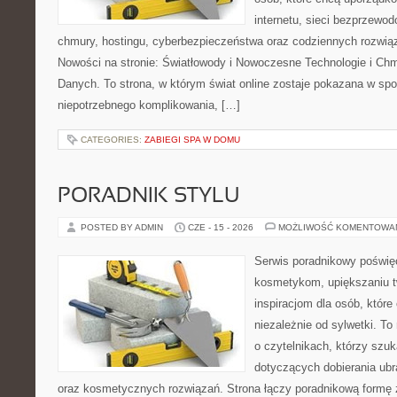
internetu, sieci bezprzewo
chmury, hostingu, cyberbezpieczeństwa oraz codziennych rozwią
Nowości na stronie: Światłowody i Nowoczesne Technologie i Ch
Danych. To strona, w którym świat online zostaje pokazana w sp
niepotrzebnego komplikowania, […]
CATEGORIES:
ZABIEGI SPA W DOMU
PORADNIK STYLU
POSTED BY ADMIN
CZE - 15 - 2026
MOŻLIWOŚĆ KOMENTOWA
Serwis poradnikowy poświęc
kosmetykom, upiększaniu 
inspiracjom dla osób, któr
niezależnie od sylwetki. T
o czytelnikach, którzy szu
dotyczących dobierania ubr
oraz kosmetycznych rozwiązań. Strona łączy poradnikową formę 