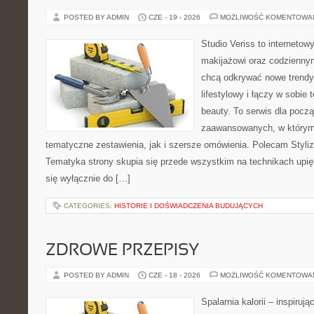
POSTED BY ADMIN
CZE - 19 - 2026
MOŻLIWOŚĆ KOMENTOWA
Studio Veriss to internetow
makijażowi oraz codziennym
chcą odkrywać nowe trendy
lifestylowy i łączy w sobie
beauty. To serwis dla począ
zaawansowanych, w którym
tematyczne zestawienia, jak i szersze omówienia. Polecam Styliza
Tematyka strony skupia się przede wszystkim na technikach upięk
się wyłącznie do […]
CATEGORIES:
HISTORIE I DOŚWIADCZENIA BUDUJĄCYCH
ZDROWE PRZEPISY
POSTED BY ADMIN
CZE - 18 - 2026
MOŻLIWOŚĆ KOMENTOWA
Spalarnia kalorii – inspiruj