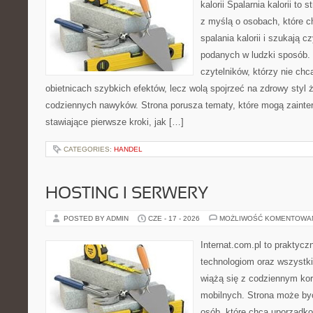
kalorii Spalarnia kalorii to
z myślą o osobach, które 
spalania kalorii i szukają c
podanych w ludzki sposób. 
czytelników, którzy nie chc
obietnicach szybkich efektów, lecz wolą spojrzeć na zdrowy styl 
codziennych nawyków. Strona porusza tematy, które mogą zaint
stawiające pierwsze kroki, jak […]
CATEGORIES:
HANDEL
HOSTING I SERWERY
POSTED BY ADMIN
CZE - 17 - 2026
MOŻLIWOŚĆ KOMENTOWA
Internat.com.pl to praktyc
technologiom oraz wszystk
wiążą się z codziennym ko
mobilnych. Strona może b
osób, które chcą uporządk