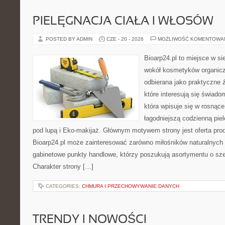
PIELĘGNACJA CIAŁA I WŁOSÓW
POSTED BY ADMIN
CZE - 20 - 2026
MOŻLIWOŚĆ KOMENTOWA
Bioarp24.pl to miejsce w sie
wokół kosmetyków organic
odbierana jako praktyczne ź
które interesują się świado
która wpisuje się w rosnąc
łagodniejszą codzienną pie
pod lupą i Eko-makijaż. Głównym motywem strony jest oferta pr
Bioarp24.pl może zainteresować zarówno miłośników naturalnych 
gabinetowe punkty handlowe, którzy poszukują asortymentu o sz
Charakter strony […]
CATEGORIES:
CHMURA I PRZECHOWYWANIE DANYCH
TRENDY I NOWOŚCI