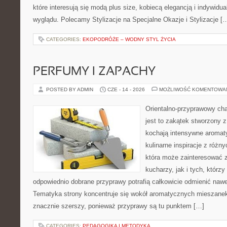
które interesują się modą plus size, kobiecą elegancją i indywid
wyglądu. Polecamy Stylizacje na Specjalne Okazje i Stylizacje [
CATEGORIES:
EKOPODRÓŻE – WODNY STYL ŻYCIA
PERFUMY I ZAPACHY
POSTED BY ADMIN
CZE - 14 - 2026
MOŻLIWOŚĆ KOMENTOWA
Orientalno-przyprawowy char
jest to zakątek stworzony 
kochają intensywne aromaty
kulinarne inspiracje z różny
która może zainteresować
kucharzy, jak i tych, którz
odpowiednio dobrane przyprawy potrafią całkowicie odmienić nawe
Tematyka strony koncentruje się wokół aromatycznych mieszanek, 
znacznie szerszy, ponieważ przyprawy są tu punktem […]
CATEGORIES:
PEDAGOGIKA I METODYKA