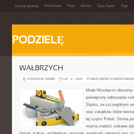
Archiwum
Azja
Jemen
Tagi
Strona główna
Spis Treści
PODZIELĘ
WAŁBRZYCH
POSTED BY ADMIN
LIP - 2 - 2026
MOŻLIWOŚĆ KOMENTOWAN
Moda Wrocław to obszerny 
poświęcony odkrywaniu ci
Śląsku, ze szczególnym uw
oraz zakątków, które tworz
tej części Polski. Strona je
można znaleźć ciekawe opi
historii, kultury, architektury, przyrody, wydarzeń, rekreacji oraz