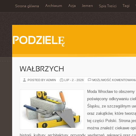
Archiwum
Azja
Jemen
Tagi
Strona główna
Spis Treści
PODZIELĘ
WAŁBRZYCH
POSTED BY ADMIN
LIP - 2 - 2026
MOŻLIWOŚĆ KOMENTOWAN
Moda Wrocław to obszerny 
poświęcony odkrywaniu ci
Śląsku, ze szczególnym uw
oraz zakątków, które tworz
tej części Polski. Strona je
można znaleźć ciekawe opi
historii, kultury, architektury, przyrody, wydarzeń, rekreacji oraz