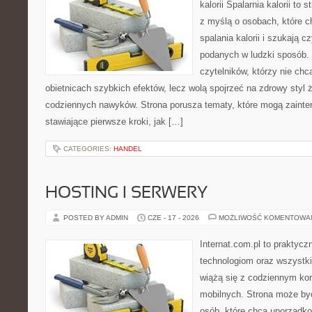
kalorii Spalarnia kalorii to
z myślą o osobach, które 
spalania kalorii i szukają c
podanych w ludzki sposób. 
czytelników, którzy nie chc
obietnicach szybkich efektów, lecz wolą spojrzeć na zdrowy styl 
codziennych nawyków. Strona porusza tematy, które mogą zaint
stawiające pierwsze kroki, jak […]
CATEGORIES:
HANDEL
HOSTING I SERWERY
POSTED BY ADMIN
CZE - 17 - 2026
MOŻLIWOŚĆ KOMENTOWA
Internat.com.pl to praktyc
technologiom oraz wszystk
wiążą się z codziennym ko
mobilnych. Strona może b
osób, które chcą uporządk