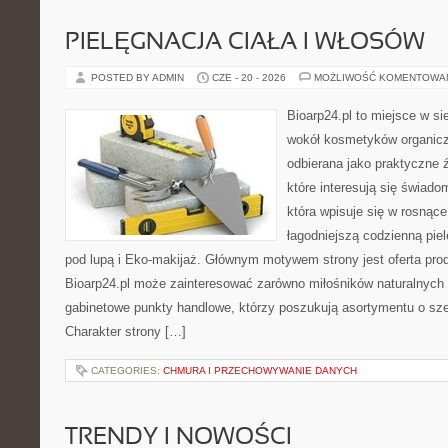
PIELĘGNACJA CIAŁA I WŁOSÓW
POSTED BY ADMIN
CZE - 20 - 2026
MOŻLIWOŚĆ KOMENTOWA
Bioarp24.pl to miejsce w sie
wokół kosmetyków organic
odbierana jako praktyczne ź
które interesują się świado
która wpisuje się w rosnąc
łagodniejszą codzienną pie
pod lupą i Eko-makijaż. Głównym motywem strony jest oferta pr
Bioarp24.pl może zainteresować zarówno miłośników naturalnych 
gabinetowe punkty handlowe, którzy poszukują asortymentu o sz
Charakter strony […]
CATEGORIES:
CHMURA I PRZECHOWYWANIE DANYCH
TRENDY I NOWOŚCI