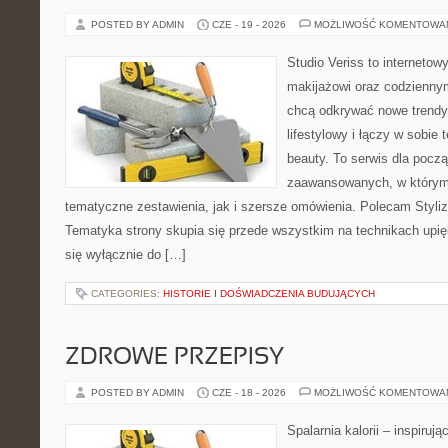
POSTED BY ADMIN
CZE - 19 - 2026
MOŻLIWOŚĆ KOMENTOWA
Studio Veriss to internetow
makijażowi oraz codziennym
chcą odkrywać nowe trendy
lifestylowy i łączy w sobie
beauty. To serwis dla począ
zaawansowanych, w którym
tematyczne zestawienia, jak i szersze omówienia. Polecam Styliza
Tematyka strony skupia się przede wszystkim na technikach upięk
się wyłącznie do […]
CATEGORIES:
HISTORIE I DOŚWIADCZENIA BUDUJĄCYCH
ZDROWE PRZEPISY
POSTED BY ADMIN
CZE - 18 - 2026
MOŻLIWOŚĆ KOMENTOWA
Spalarnia kalorii – inspiruj