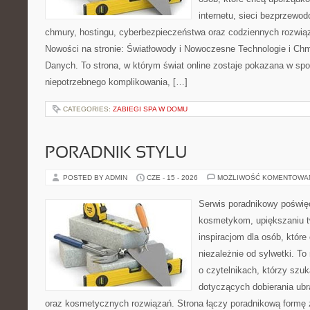
internetu, sieci bezprzewo
chmury, hostingu, cyberbezpieczeństwa oraz codziennych rozwią
Nowości na stronie: Światłowody i Nowoczesne Technologie i Ch
Danych. To strona, w którym świat online zostaje pokazana w sp
niepotrzebnego komplikowania, […]
CATEGORIES:
ZABIEGI SPA W DOMU
PORADNIK STYLU
POSTED BY ADMIN
CZE - 15 - 2026
MOŻLIWOŚĆ KOMENTOWA
Serwis poradnikowy poświęc
kosmetykom, upiększaniu 
inspiracjom dla osób, któr
niezależnie od sylwetki. T
o czytelnikach, którzy szu
dotyczących dobierania ubr
oraz kosmetycznych rozwiązań. Strona łączy poradnikową formę 