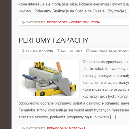
które interesują się modą plus size, kobiecą elegancją i indywid
wyglądu. Polecamy Stylizacje na Specjalne Okazje i Stylizacje [
CATEGORIES:
EKOPODRÓŻE – WODNY STYL ŻYCIA
PERFUMY I ZAPACHY
POSTED BY ADMIN
CZE - 14 - 2026
MOŻLIWOŚĆ KOMENTOWA
Orientalno-przyprawowy char
jest to zakątek stworzony 
kochają intensywne aromaty
kulinarne inspiracje z różny
która może zainteresować
kucharzy, jak i tych, którz
odpowiednio dobrane przyprawy potrafią całkowicie odmienić nawe
Tematyka strony koncentruje się wokół aromatycznych mieszanek, 
znacznie szerszy, ponieważ przyprawy są tu punktem […]
CATEGORIES:
PEDAGOGIKA I METODYKA