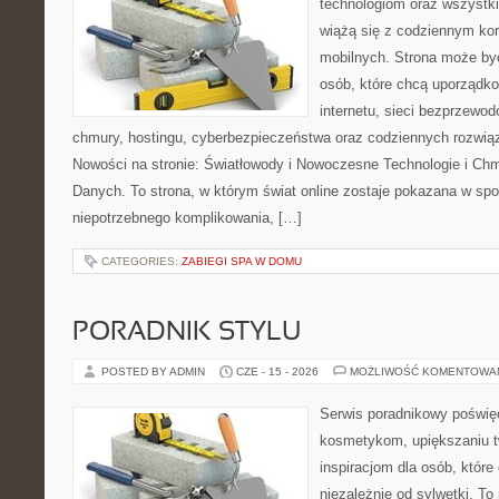
technologiom oraz wszystk
wiążą się z codziennym ko
mobilnych. Strona może b
osób, które chcą uporządk
internetu, sieci bezprzewo
chmury, hostingu, cyberbezpieczeństwa oraz codziennych rozwią
Nowości na stronie: Światłowody i Nowoczesne Technologie i Ch
Danych. To strona, w którym świat online zostaje pokazana w sp
niepotrzebnego komplikowania, […]
CATEGORIES:
ZABIEGI SPA W DOMU
PORADNIK STYLU
POSTED BY ADMIN
CZE - 15 - 2026
MOŻLIWOŚĆ KOMENTOWA
Serwis poradnikowy poświęc
kosmetykom, upiększaniu 
inspiracjom dla osób, któr
niezależnie od sylwetki. T