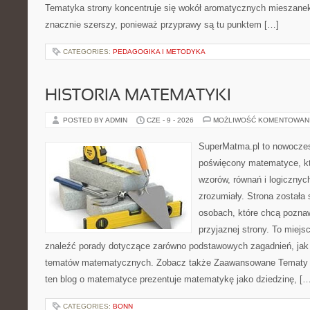
Tematyka strony koncentruje się wokół aromatycznych mieszanek, 
znacznie szerszy, ponieważ przyprawy są tu punktem […]
CATEGORIES:
PEDAGOGIKA I METODYKA
HISTORIA MATEMATYKI
POSTED BY ADMIN
CZE - 9 - 2026
MOŻLIWOŚĆ KOMENTOWAN
SuperMatma.pl to nowoczes
poświęcony matematyce, któ
wzorów, równań i logicznyc
zrozumiały. Strona została
osobach, które chcą poznaw
przyjaznej strony. To miej
znaleźć porady dotyczące zarówno podstawowych zagadnień, jak
tematów matematycznych. Zobacz także Zaawansowane Tematy i
ten blog o matematyce prezentuje matematykę jako dziedzinę, […
CATEGORIES:
BONN