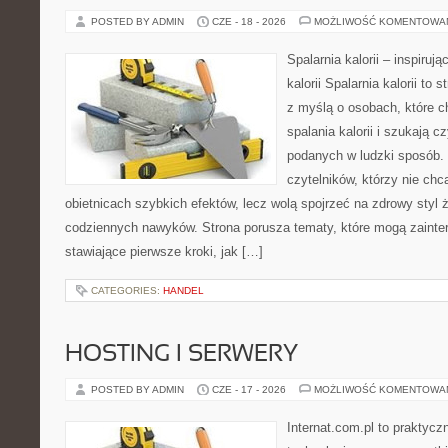
POSTED BY ADMIN
CZE - 18 - 2026
MOŻLIWOŚĆ KOMENTOWA
Spalarnia kalorii – inspiruj
kalorii Spalarnia kalorii to
z myślą o osobach, które 
spalania kalorii i szukają c
podanych w ludzki sposób. 
czytelników, którzy nie chc
obietnicach szybkich efektów, lecz wolą spojrzeć na zdrowy styl 
codziennych nawyków. Strona porusza tematy, które mogą zaint
stawiające pierwsze kroki, jak […]
CATEGORIES:
HANDEL
HOSTING I SERWERY
POSTED BY ADMIN
CZE - 17 - 2026
MOŻLIWOŚĆ KOMENTOWA
Internat.com.pl to praktyc