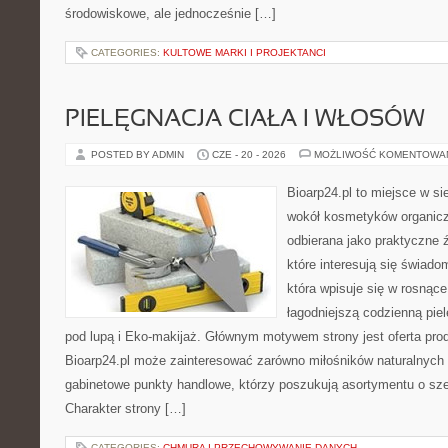
środowiskowe, ale jednocześnie […]
CATEGORIES:
KULTOWE MARKI I PROJEKTANCI
PIELĘGNACJA CIAŁA I WŁOSÓW
POSTED BY ADMIN
CZE - 20 - 2026
MOŻLIWOŚĆ KOMENTOWA
Bioarp24.pl to miejsce w sie
wokół kosmetyków organic
odbierana jako praktyczne ź
które interesują się świado
która wpisuje się w rosnąc
łagodniejszą codzienną pie
pod lupą i Eko-makijaż. Głównym motywem strony jest oferta pr
Bioarp24.pl może zainteresować zarówno miłośników naturalnych 
gabinetowe punkty handlowe, którzy poszukują asortymentu o sz
Charakter strony […]
CATEGORIES:
CHMURA I PRZECHOWYWANIE DANYCH