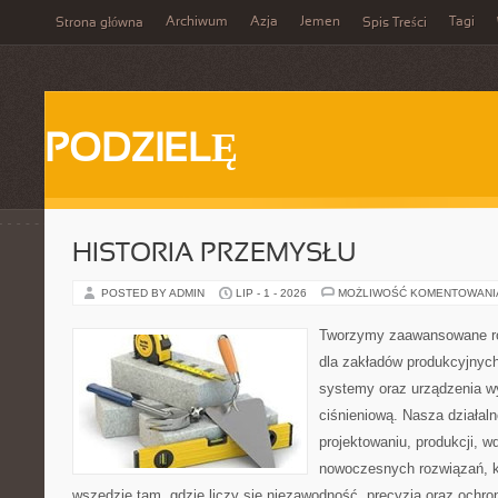
Archiwum
Azja
Jemen
Tagi
Strona główna
Spis Treści
PODZIELĘ
HISTORIA PRZEMYSŁU
POSTED BY ADMIN
LIP - 1 - 2026
MOŻLIWOŚĆ KOMENTOWAN
Tworzymy zaawansowane ro
dla zakładów produkcyjnych
systemy oraz urządzenia w
ciśnieniową. Nasza działaln
projektowaniu, produkcji, w
nowoczesnych rozwiązań, k
wszędzie tam, gdzie liczy się niezawodność, precyzja oraz och