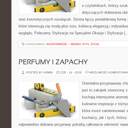
o czytelnikach, którzy szu
dotyczących dobierania ubr
oraz kosmetycznych rozwiązań. Strona łączy poradnikową formę 
które interesują się modą plus size, kobiecą elegancją i indywid
wyglądu. Polecamy Stylizacje na Specjalne Okazje i Stylizacje [
CATEGORIES:
EKOPODRÓŻE – WODNY STYL ŻYCIA
PERFUMY I ZAPACHY
POSTED BY ADMIN
CZE - 14 - 2026
MOŻLIWOŚĆ KOMENTOWA
Orientalno-przyprawowy char
jest to zakątek stworzony 
kochają intensywne aromaty
kulinarne inspiracje z różny
która może zainteresować
kucharzy, jak i tych, którz
odpowiednio dobrane przyprawy potrafią całkowicie odmienić nawe