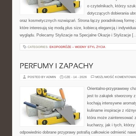
o czytelnikach, którzy szu
dotyczących dobierania ubr
oraz kosmetycznych rozwiązań. Strona łączy poradnikową formę 
które interesują się modą plus size, kobiecą elegancją i indywid
wyglądu. Polecamy Stylizacje na Specjalne Okazje i Stylizacje [
CATEGORIES:
EKOPODRÓŻE – WODNY STYL ŻYCIA
PERFUMY I ZAPACHY
POSTED BY ADMIN
CZE - 14 - 2026
MOŻLIWOŚĆ KOMENTOWA
Orientalno-przyprawowy char
jest to zakątek stworzony 
kochają intensywne aromaty
kulinarne inspiracje z różny
która może zainteresować
kucharzy, jak i tych, którz
odpowiednio dobrane przyprawy potrafią całkowicie odmienić nawe