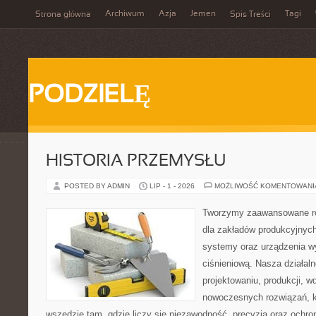
Archiwum
Azja
Jemen
Tagi
Strona główna
Spis Treści
PODZIELĘ
HISTORIA PRZEMYSŁU
POSTED BY ADMIN
LIP - 1 - 2026
MOŻLIWOŚĆ KOMENTOWAN
Tworzymy zaawansowane ro
dla zakładów produkcyjnych
systemy oraz urządzenia w
ciśnieniową. Nasza działaln
projektowaniu, produkcji, w
nowoczesnych rozwiązań, k
wszędzie tam, gdzie liczy się niezawodność, precyzja oraz och