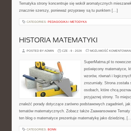
Tematyka strony koncentruje się wokół aromatycznych mieszanek, 
znacznie szerszy, ponieważ przyprawy są tu punktem […]
CATEGORIES:
PEDAGOGIKA I METODYKA
HISTORIA MATEMATYKI
POSTED BY ADMIN
CZE - 9 - 2026
MOŻLIWOŚĆ KOMENTOWAN
SuperMatma.pl to nowoczes
poświęcony matematyce, któ
wzorów, równań i logicznyc
zrozumiały. Strona została
osobach, które chcą poznaw
przyjaznej strony. To miej
znaleźć porady dotyczące zarówno podstawowych zagadnień, jak
tematów matematycznych. Zobacz także Zaawansowane Tematy i
ten blog o matematyce prezentuje matematykę jako dziedzinę, […
CATEGORIES:
BONN