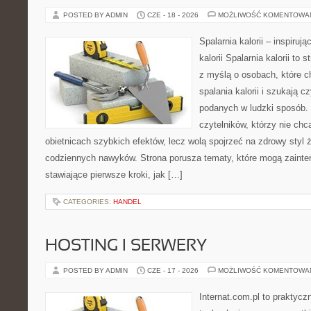
POSTED BY ADMIN
CZE - 18 - 2026
MOŻLIWOŚĆ KOMENTOWA
Spalarnia kalorii – inspiruj
kalorii Spalarnia kalorii to
z myślą o osobach, które 
spalania kalorii i szukają c
podanych w ludzki sposób. 
czytelników, którzy nie chc
obietnicach szybkich efektów, lecz wolą spojrzeć na zdrowy styl 
codziennych nawyków. Strona porusza tematy, które mogą zaint
stawiające pierwsze kroki, jak […]
CATEGORIES:
HANDEL
HOSTING I SERWERY
POSTED BY ADMIN
CZE - 17 - 2026
MOŻLIWOŚĆ KOMENTOWA
Internat.com.pl to praktyc