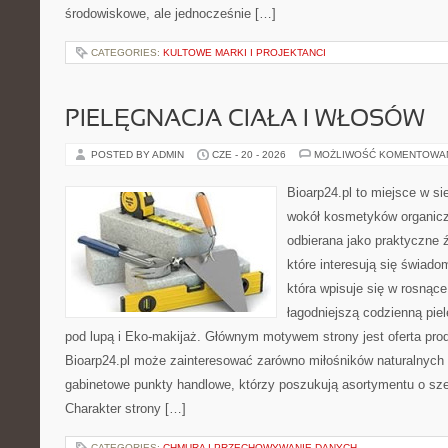
środowiskowe, ale jednocześnie […]
CATEGORIES:
KULTOWE MARKI I PROJEKTANCI
PIELĘGNACJA CIAŁA I WŁOSÓW
POSTED BY ADMIN
CZE - 20 - 2026
MOŻLIWOŚĆ KOMENTOWA
Bioarp24.pl to miejsce w sie
wokół kosmetyków organic
odbierana jako praktyczne ź
które interesują się świado
która wpisuje się w rosnąc
łagodniejszą codzienną pie
pod lupą i Eko-makijaż. Głównym motywem strony jest oferta pr
Bioarp24.pl może zainteresować zarówno miłośników naturalnych 
gabinetowe punkty handlowe, którzy poszukują asortymentu o sz
Charakter strony […]
CATEGORIES:
CHMURA I PRZECHOWYWANIE DANYCH