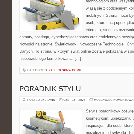
technologiom oraz wszystk
wiążą się z codziennym ko
mobilnych. Strona może b
osób, które chcą uporządk
internetu, sieci bezprzewo
chmury, hostingu, cyberbezpieczeństwa oraz codziennych rozwią
Nowości na stronie: Światłowody i Nowoczesne Technologie i Ch
Danych. To strona, w którym świat online zostaje pokazana w sp
niepotrzebnego komplikowania, […]
CATEGORIES:
ZABIEGI SPA W DOMU
PORADNIK STYLU
POSTED BY ADMIN
CZE - 15 - 2026
MOŻLIWOŚĆ KOMENTOWA
Serwis poradnikowy poświęc
kosmetykom, upiększaniu 
inspiracjom dla osób, któr
niezależnie od sylwetki. T