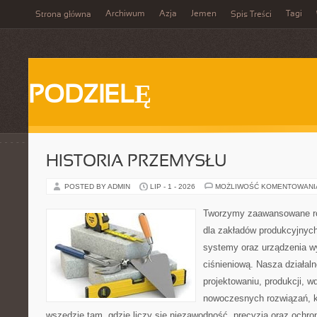
Archiwum
Azja
Jemen
Tagi
Strona główna
Spis Treści
PODZIELĘ
HISTORIA PRZEMYSŁU
POSTED BY ADMIN
LIP - 1 - 2026
MOŻLIWOŚĆ KOMENTOWAN
Tworzymy zaawansowane ro
dla zakładów produkcyjnych
systemy oraz urządzenia w
ciśnieniową. Nasza działaln
projektowaniu, produkcji, w
nowoczesnych rozwiązań, k
wszędzie tam, gdzie liczy się niezawodność, precyzja oraz och