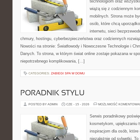
technologiom oraz wszystk
wiążą się z codziennym ko
mobilnych. Strona może b
osób, które chcą uporządk
internetu, sieci bezprzewo
chmury, hostingu, cyberbezpieczeństwa oraz codziennych rozwią
Nowości na stronie: Światłowody i Nowoczesne Technologie i Ch
Danych. To strona, w którym świat online zostaje pokazana w sp
niepotrzebnego komplikowania, […]
CATEGORIES:
ZABIEGI SPA W DOMU
PORADNIK STYLU
POSTED BY ADMIN
CZE - 15 - 2026
MOŻLIWOŚĆ KOMENTOWA
Serwis poradnikowy poświęc
kosmetykom, upiększaniu 
inspiracjom dla osób, któr
niezależnie od sylwetki. T