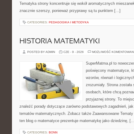
Tematyka strony koncentruje się wokół aromatycznych mieszanek, 
znacznie szerszy, ponieważ przyprawy są tu punktem […]
CATEGORIES:
PEDAGOGIKA I METODYKA
HISTORIA MATEMATYKI
POSTED BY ADMIN
CZE - 9 - 2026
MOŻLIWOŚĆ KOMENTOWAN
SuperMatma.pl to nowoczes
poświęcony matematyce, któ
wzorów, równań i logicznyc
zrozumiały. Strona została
osobach, które chcą poznaw
przyjaznej strony. To miej
znaleźć porady dotyczące zarówno podstawowych zagadnień, jak
tematów matematycznych. Zobacz także Zaawansowane Tematy i
ten blog o matematyce prezentuje matematykę jako dziedzinę, […
CATEGORIES:
BONN