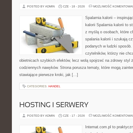
POSTED BY ADMIN
CZE - 18 - 2026
MOŻLIWOŚĆ KOMENTOWA
Spalarnia kalorii – inspiruj
kalorii Spalarnia kalorii to
z myślą o osobach, które 
spalania kalorii i szukają c
podanych w ludzki sposób. 
czytelników, którzy nie chc
obietnicach szybkich efektów, lecz wolą spojrzeć na zdrowy styl 
codziennych nawyków. Strona porusza tematy, które mogą zaint
stawiające pierwsze kroki, jak […]
CATEGORIES:
HANDEL
HOSTING I SERWERY
POSTED BY ADMIN
CZE - 17 - 2026
MOŻLIWOŚĆ KOMENTOWA
Internat.com.pl to praktyc