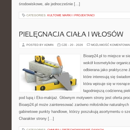
środowiskowe, ale jednocześnie […]
CATEGORIES:
KULTOWE MARKI I PROJEKTANCI
PIELĘGNACJA CIAŁA I WŁOSÓW
POSTED BY ADMIN
CZE - 20 - 2026
MOŻLIWOŚĆ KOMENTOWA
Bioarp24.pl to miejsce w sie
wokół kosmetyków organic
odbierana jako praktyczne ź
które interesują się świado
która wpisuje się w rosnąc
łagodniejszą codzienną pie
pod lupą i Eko-makijaż. Głównym motywem strony jest oferta pr
Bioarp24.pl może zainteresować zarówno miłośników naturalnych 
gabinetowe punkty handlowe, którzy poszukują asortymentu o sz
Charakter strony […]
CATEGORIES:
CHMURA I PRZECHOWYWANIE DANYCH