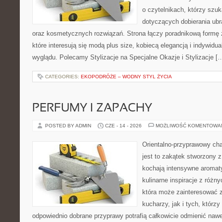
o czytelnikach, którzy szu
dotyczących dobierania ubr
oraz kosmetycznych rozwiązań. Strona łączy poradnikową formę 
które interesują się modą plus size, kobiecą elegancją i indywid
wyglądu. Polecamy Stylizacje na Specjalne Okazje i Stylizacje [
CATEGORIES:
EKOPODRÓŻE – WODNY STYL ŻYCIA
PERFUMY I ZAPACHY
POSTED BY ADMIN
CZE - 14 - 2026
MOŻLIWOŚĆ KOMENTOWA
Orientalno-przyprawowy char
jest to zakątek stworzony 
kochają intensywne aromaty
kulinarne inspiracje z różny
która może zainteresować
kucharzy, jak i tych, którz
odpowiednio dobrane przyprawy potrafią całkowicie odmienić nawe