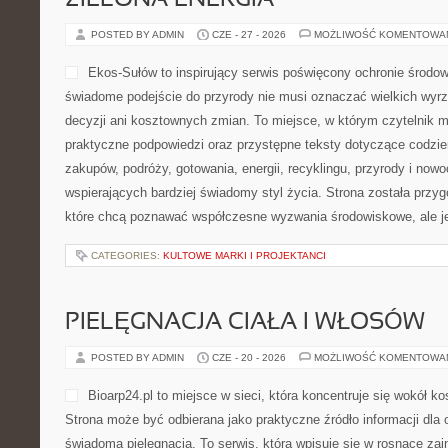
ZIELONA ENERGIA
POSTED BY ADMIN
CZE - 27 - 2026
MOŻLIWOŚĆ KOMENTOWA
Ekos-Sułów to inspirujący serwis poświęcony ochronie środow
świadome podejście do przyrody nie musi oznaczać wielkich wy
decyzji ani kosztownych zmian. To miejsce, w którym czytelnik 
praktyczne podpowiedzi oraz przystępne teksty dotyczące codzi
zakupów, podróży, gotowania, energii, recyklingu, przyrody i no
wspierających bardziej świadomy styl życia. Strona została przy
które chcą poznawać współczesne wyzwania środowiskowe, ale j
CATEGORIES:
KULTOWE MARKI I PROJEKTANCI
PIELĘGNACJA CIAŁA I WŁOSÓW
POSTED BY ADMIN
CZE - 20 - 2026
MOŻLIWOŚĆ KOMENTOWA
Bioarp24.pl to miejsce w sieci, która koncentruje się wokół 
Strona może być odbierana jako praktyczne źródło informacji dla o
świadomą pielęgnacją. To serwis, która wpisuje się w rosnące zai