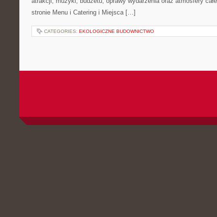
atrakcji, muzyki, budżetu, oprawy wydarzenia oraz atmosfery cał
stronie Menu i Catering i Miejsca […]
CATEGORIES:
EKOLOGICZNE BUDOWNICTWO