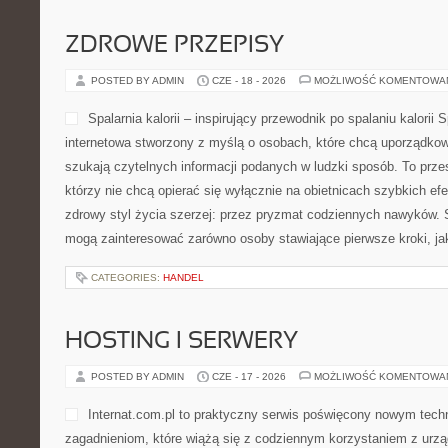
ZDROWE PRZEPISY
POSTED BY ADMIN
CZE - 18 - 2026
MOŻLIWOŚĆ KOMENTOWA
Spalarnia kalorii – inspirujący przewodnik po spalaniu kalorii Sp
internetowa stworzony z myślą o osobach, które chcą uporządkowa
szukają czytelnych informacji podanych w ludzki sposób. To przes
którzy nie chcą opierać się wyłącznie na obietnicach szybkich efe
zdrowy styl życia szerzej: przez pryzmat codziennych nawyków. S
mogą zainteresować zarówno osoby stawiające pierwsze kroki, ja
CATEGORIES:
HANDEL
HOSTING I SERWERY
POSTED BY ADMIN
CZE - 17 - 2026
MOŻLIWOŚĆ KOMENTOWA
Internat.com.pl to praktyczny serwis poświęcony nowym tec
zagadnieniom, które wiążą się z codziennym korzystaniem z urz