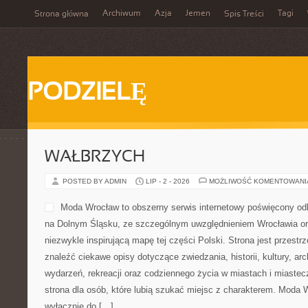
Archiwum
Azja
Jemen
Tagi
Strona główna
Spis Treści
PODZIELĘ
WAŁBRZYCH
POSTED BY ADMIN
LIP - 2 - 2026
MOŻLIWOŚĆ KOMENTOWAN
Moda Wrocław to obszerny serwis internetowy poświęcony od
na Dolnym Śląsku, ze szczególnym uwzględnieniem Wrocławia or
niezwykle inspirującą mapę tej części Polski. Strona jest przest
znaleźć ciekawe opisy dotyczące zwiedzania, historii, kultury, arch
wydarzeń, rekreacji oraz codziennego życia w miastach i miaste
strona dla osób, które lubią szukać miejsc z charakterem. Moda 
wyłącznie do […]