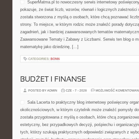
SuperMatma.pl to nowoczesny serwis internetowy poświęcon
pokazuje, że świat liczb, wzorów, równań i logicznych zależności
została stworzona z myślą o osobach, które chcą poznawać liczby
strony. To miejsce, w którym rodzic może znaleźć porady dotyc
zagadnień, jak i bardziej zaawansowanych tematów matematyczn
Zaawansowane Tematy i Zabawy z Liczbami. Serwis ten blog o m
matematykę jako dziedzinę, […]
CATEGORIES:
BONN
BUDŻET I FINANSE
POSTED BY ADMIN
CZE - 7 - 2026
MOŻLIWOŚĆ KOMENTOWAN
Sala Lacerta to praktyczny blog internetowy poświęcony organ
okolicznościowych, w którym czytelnik może znaleźć pomysły do
została przygotowana z myślą o osobach, które chcą zorganizow
estetyczny, bez przypadkowych decyzji, pośpiechu i organizacyjn
tych, którzy szukają praktycznych odpowiedzi związanych z wybo