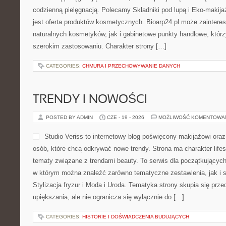
codzienną pielęgnacją. Polecamy Składniki pod lupą i Eko-maki
jest oferta produktów kosmetycznych. Bioarp24.pl może zainter
naturalnych kosmetyków, jak i gabinetowe punkty handlowe, któr
szerokim zastosowaniu. Charakter strony […]
CATEGORIES:
CHMURA I PRZECHOWYWANIE DANYCH
TRENDY I NOWOŚCI
POSTED BY ADMIN
CZE - 19 - 2026
MOŻLIWOŚĆ KOMENTOWA
Studio Veriss to internetowy blog poświęcony makijażowi ora
osób, które chcą odkrywać nowe trendy. Strona ma charakter lifes
tematy związane z trendami beauty. To serwis dla początkującyc
w którym można znaleźć zarówno tematyczne zestawienia, jak i
Stylizacja fryzur i Moda i Uroda. Tematyka strony skupia się prz
upiększania, ale nie ogranicza się wyłącznie do […]
CATEGORIES:
HISTORIE I DOŚWIADCZENIA BUDUJĄCYCH