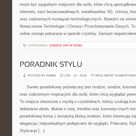
może być wygodnym miejscem dla osób, które chcą uporządkowa
internetu, sieci bezprzewodowych, światłowodów, 5G, chmury, ho
oraz codziennych rozwiązań technologicznych. Nowości na stronie
Nowoczesne Technologie i Chmura i Przechowywanie Danych. To 
online zostaje pokazana w sposób czytelny. Zamiast niepotrzebn
CATEGORIES:
ZABIEGI SPA W DOMU
PORADNIK STYLU
POSTED BY ADMIN
CZE - 15 - 2026
MOŻLIWOŚĆ KOMENTOWA
Serwis poradnikowy poświęcony jest modzie, urodzie, kosme
oraz codziennym inspiracjom dla osób, które chcą wyglądać pewni
To miejsce stworzone z myślą o czytelnikach, którzy szukają ko
dobierania ubrań, dbania o cerę, trendów oraz kosmetycznych roz
poradnikową formę z tematyką bliską osobom, które interesują si
elegancją i indywidualnym podejściem do wyglądu. Polecamy Styl
Stylizacje […]