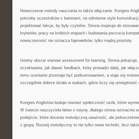
Nowoczesne metody nauczania to także włączanie. Kongres Angl
potrzeby uczestników z barierami, na odmienne style komunikacji,
projektować lekcje, by były czytelne. Strona inspiruje do stosowa
kryteriów, pracy na krótkich etapach i budowania poczucia kompet
nowoczesność nie oznacza fajerwerków, tylko mądrą prostotę.
Istotny obszar stanowi assessment for learning. Strona pokazuje,
oczekiwania, jak dawać feedback, który prowadzi dalej, jak włącza
temu ocenianie przestaje być podsumowaniem, a staje się motore
szczególnie dobrze działa w realiach, gdzie liczy się umiejętność 
Kongres Anglistów buduje również społeczność osób, które wymie
W świecie nauczyciela łatwo o rutynę, dlatego strona wzmacnia w
podejście, które docenia metodyczną uważność, ale jednocześni
z grupą. Rozwój metodyczny to nie tylko nowe techniki, lecz tak