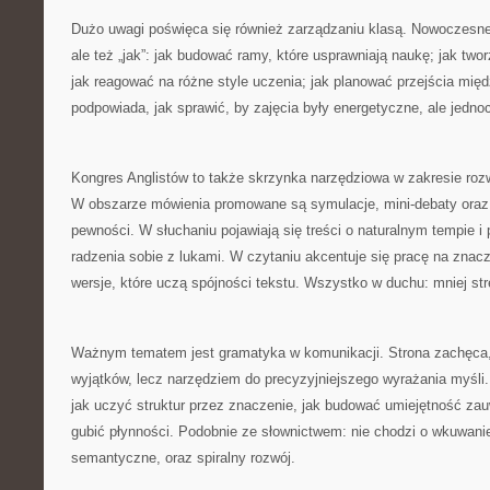
Dużo uwagi poświęca się również zarządzaniu klasą. Nowoczesne 
ale też „jak”: jak budować ramy, które usprawniają naukę; jak tw
jak reagować na różne style uczenia; jak planować przejścia mię
podpowiada, jak sprawić, by zajęcia były energetyczne, ale jedno
Kongres Anglistów to także skrzynka narzędziowa w zakresie rozw
W obszarze mówienia promowane są symulacje, mini-debaty oraz
pewności. W słuchaniu pojawiają się treści o naturalnym tempie i
radzenia sobie z lukami. W czytaniu akcentuje się pracę na znacz
wersje, które uczą spójności tekstu. Wszystko w duchu: mniej str
Ważnym tematem jest gramatyka w komunikacji. Strona zachęca, b
wyjątków, lecz narzędziem do precyzyjniejszego wyrażania myśl
jak uczyć struktur przez znaczenie, jak budować umiejętność zau
gubić płynności. Podobnie ze słownictwem: nie chodzi o wkuwanie l
semantyczne, oraz spiralny rozwój.