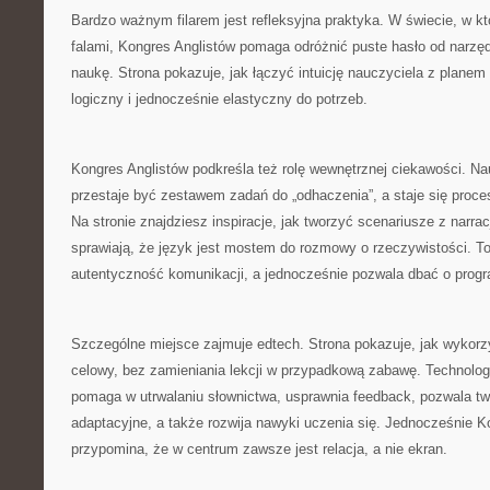
Bardzo ważnym filarem jest refleksyjna praktyka. W świecie, w k
falami, Kongres Anglistów pomaga odróżnić puste hasło od narzędz
naukę. Strona pokazuje, jak łączyć intuicję nauczyciela z planem 
logiczny i jednocześnie elastyczny do potrzeb.
Kongres Anglistów podkreśla też rolę wewnętrznej ciekawości. Na
przestaje być zestawem zadań do „odhaczenia”, a staje się proc
Na stronie znajdziesz inspiracje, jak tworzyć scenariusze z narracj
sprawiają, że język jest mostem do rozmowy o rzeczywistości. To
autentyczność komunikacji, a jednocześnie pozwala dbać o prog
Szczególne miejsce zajmuje edtech. Strona pokazuje, jak wykor
celowy, bez zamieniania lekcji w przypadkową zabawę. Technologi
pomaga w utrwalaniu słownictwa, usprawnia feedback, pozwala t
adaptacyjne, a także rozwija nawyki uczenia się. Jednocześnie K
przypomina, że w centrum zawsze jest relacja, a nie ekran.