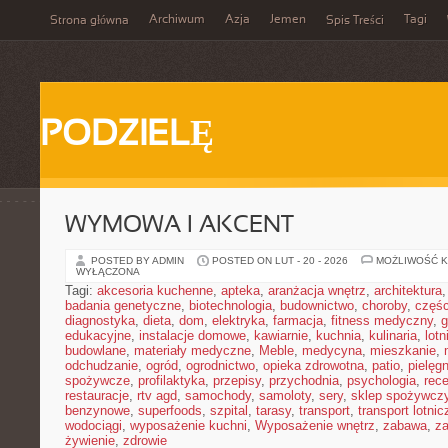
Archiwum
Azja
Jemen
Tagi
Strona główna
Spis Treści
PODZIELĘ
WYMOWA I AKCENT
POSTED BY ADMIN
POSTED ON LUT - 20 - 2026
MOŻLIWOŚĆ 
WYŁĄCZONA
Tagi:
akcesoria kuchenne
,
apteka
,
aranżacja wnętrz
,
architektura
badania genetyczne
,
biotechnologia
,
budownictwo
,
choroby
,
częś
diagnostyka
,
dieta
,
dom
,
elektryka
,
farmacja
,
fitness medyczny
,
g
edukacyjne
,
instalacje domowe
,
kawiarnie
,
kuchnia
,
kulinaria
,
lot
budowlane
,
materiały medyczne
,
Meble
,
medycyna
,
mieszkanie
,
odchudzanie
,
ogród
,
ogrodnictwo
,
opieka zdrowotna
,
patio
,
pielęgn
spożywcze
,
profilaktyka
,
przepisy
,
przychodnia
,
psychologia
,
rece
restauracje
,
rtv agd
,
samochody
,
samoloty
,
sery
,
sklep spożywcz
benzynowe
,
superfoods
,
szpital
,
tarasy
,
transport
,
transport lotnic
wodociągi
,
wyposażenie kuchni
,
Wyposażenie wnętrz
,
zabawa
,
za
żywienie
,
zdrowie