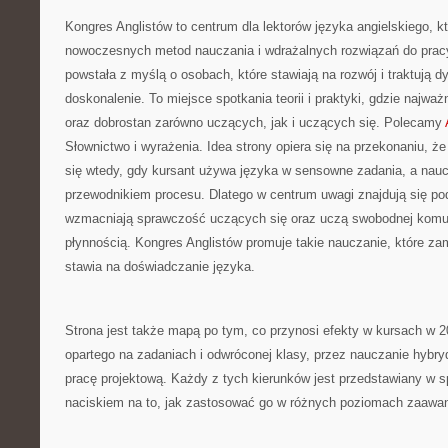
Kongres Anglistów to centrum dla lektorów języka angielskiego, k
nowoczesnych metod nauczania i wdrażalnych rozwiązań do pracy
powstała z myślą o osobach, które stawiają na rozwój i traktują d
doskonalenie. To miejsce spotkania teorii i praktyki, gdzie najważ
oraz dobrostan zarówno uczących, jak i uczących się. Polecamy
Słownictwo i wyrażenia. Idea strony opiera się na przekonaniu, że a
się wtedy, gdy kursant używa języka w sensowne zadania, a naucz
przewodnikiem procesu. Dlatego w centrum uwagi znajdują się po
wzmacniają sprawczość uczących się oraz uczą swobodnej komun
płynnością. Kongres Anglistów promuje takie nauczanie, które za
stawia na doświadczanie języka.
Strona jest także mapą po tym, co przynosi efekty w kursach w 2
opartego na zadaniach i odwróconej klasy, przez nauczanie hybry
pracę projektową. Każdy z tych kierunków jest przedstawiany w s
naciskiem na to, jak zastosować go w różnych poziomach zaawa