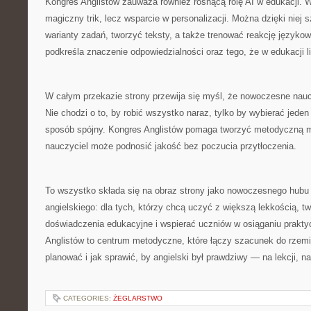
Kongres Anglistów zauważa również rosnącą rolę AI w edukacji. W 
magiczny trik, lecz wsparcie w personalizacji. Można dzięki niej 
warianty zadań, tworzyć teksty, a także trenować reakcję języko
podkreśla znaczenie odpowiedzialności oraz tego, że w edukacji li
W całym przekazie strony przewija się myśl, że nowoczesne naucz
Nie chodzi o to, by robić wszystko naraz, tylko by wybierać jeden
sposób spójny. Kongres Anglistów pomaga tworzyć metodyczną ma
nauczyciel może podnosić jakość bez poczucia przytłoczenia.
To wszystko składa się na obraz strony jako nowoczesnego hub
angielskiego: dla tych, którzy chcą uczyć z większą lekkością, tw
doświadczenia edukacyjne i wspierać uczniów w osiąganiu praktyc
Anglistów to centrum metodyczne, które łączy szacunek do rzemi
planować i jak sprawić, by angielski był prawdziwy — na lekcji, na
CATEGORIES:
ŻEGLARSTWO