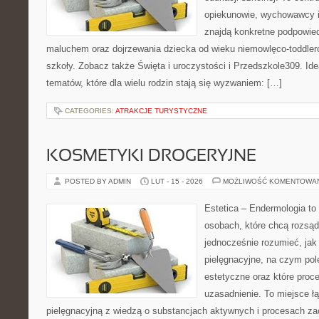
opiekunowie, wychowawcy i
znajdą konkretne podpowied
maluchem oraz dojrzewania dziecka od wieku niemowlęco-toddler
szkoły. Zobacz także Święta i uroczystości i Przedszkole309. Ide
tematów, które dla wielu rodzin stają się wyzwaniem: […]
CATEGORIES:
ATRAKCJE TURYSTYCZNE
KOSMETYKI DROGERYJNE
POSTED BY ADMIN
LUT - 15 - 2026
MOŻLIWOŚĆ KOMENTOWA
Estetica – Endermologia to
osobach, które chcą rozsąd
jednocześnie rozumieć, jak 
pielęgnacyjne, na czym po
estetyczne oraz które proc
uzasadnienie. To miejsce ł
pielęgnacyjną z wiedzą o substancjach aktywnych i procesach z