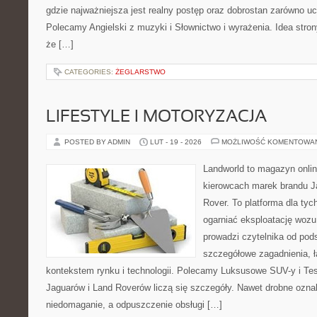
gdzie najważniejsza jest realny postęp oraz dobrostan zarówno uc
Polecamy Angielski z muzyki i Słownictwo i wyrażenia. Idea stron
że […]
CATEGORIES:
ŻEGLARSTWO
LIFESTYLE I MOTORYZACJA
POSTED BY ADMIN
LUT - 19 - 2026
MOŻLIWOŚĆ KOMENTOWA
Landworld to magazyn onli
kierowcach marek brandu J
Rover. To platforma dla tyc
ogarniać eksploatację wozu
prowadzi czytelnika od pod
szczegółowe zagadnienia, ł
kontekstem rynku i technologii. Polecamy Luksusowe SUV-y i Tes
Jaguarów i Land Roverów liczą się szczegóły. Nawet drobne ozna
niedomaganie, a odpuszczenie obsługi […]