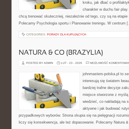
kroku, jak dbać o profilakty
charakter w duchu fair play.
chcą trenować skuteczniej, niezależnie od tego, czy są na etapie 
Polecamy Psychologia sportu i Planowanie treningu. W centrum 
CATEGORIES:
PORADY DLA KUPUJĄCYCH
NATURA & CO (BRAZYLIA)
POSTED BY ADMIN
LUT - 23 - 2026
MOŻLIWOŚĆ KOMENTOWA
johnmasters-polska.pl to se
interesują się światem bea
bardziej trafne decyzje zak
miejsce stworzone z myślą o
wiedzieć, co nakładają na s
aktywne i jak budować ruty
przypadkowych wyborów. Strona skupia się na pielęgnacji rozumia
liczy się konsekwencja, ale też dopasowanie. Polecamy Natura & 