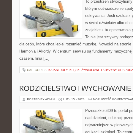
To przestrzeń stworzyliśmy
którym doświadczenie spoty
odkrywania. Jeśli szukasz
w świat dźwięków albo chc
znajdziesz tu opracowania 
To nie jest sztywny podręc
dla osób, które chcą lepiej rozumieć muzykę. Nowości na stronie
Harmonia i Akordy. W centrum serwisu są fundamenty muzycznej 
czasem, linia […]
CATEGORIES:
KATASTROFY, KLĘSKI ŻYWIOŁOWE I KRYZYSY GOSPOD
RODZICIELSTWO I WYCHOWANIE
POSTED BY ADMIN
LUT - 15 - 2026
MOŻLIWOŚĆ KOMENTOWA
Przedszkole309 to portal 
nad dziećmi, edukacji prze
najważniejsze w pierwszych
edukacji szkolnej. To cent