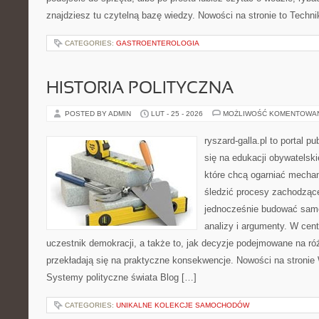
znajdziesz tu czytelną bazę wiedzy. Nowości na stronie to Techni
CATEGORIES:
GASTROENTEROLOGIA
HISTORIA POLITYCZNA
POSTED BY ADMIN
LUT - 25 - 2026
MOŻLIWOŚĆ KOMENTOWA
ryszard-galla.pl to portal p
się na edukacji obywatelski
które chcą ogarniać mecha
śledzić procesy zachodzące
jednocześnie budować samo
analizy i argumenty. W cen
uczestnik demokracji, a także to, jak decyzje podejmowane na r
przekładają się na praktyczne konsekwencje. Nowości na stronie
Systemy polityczne świata Blog […]
CATEGORIES:
UNIKALNE KOLEKCJE SAMOCHODÓW