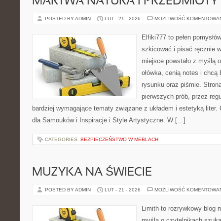
MARTWA NATURA I PRZEDMIOTY
POSTED BY ADMIN
LUT - 21 - 2026
MOŻLIWOŚĆ KOMENTOWA
Elfiki777 to pełen pomysłów
szkicować i pisać ręcznie 
miejsce powstało z myślą o
ołówka, cenią notes i chcą
rysunku oraz piśmie. Stron
pierwszych prób, przez regu
bardziej wymagające tematy związane z układem i estetyką liter.
dla Samouków i Inspiracje i Style Artystyczne. W […]
CATEGORIES:
BEZPIECZEŃSTWO W MEBLACH
MUZYKA NA ŚWIECIE
POSTED BY ADMIN
LUT - 21 - 2026
MOŻLIWOŚĆ KOMENTOWA
Limith to rozrywkowy blog 
myślą o czytelnikach szuk