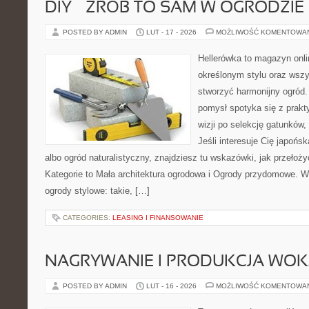
DIY – ZRÓB TO SAM W OGRODZIE
POSTED BY ADMIN
LUT - 17 - 2026
MOŻLIWOŚĆ KOMENTOWA
Hellerówka to magazyn onl
określonym stylu oraz wsz
stworzyć harmonijny ogród.
pomysł spotyka się z prakt
wizji po selekcję gatunków
Jeśli interesuje Cię japońs
albo ogród naturalistyczny, znajdziesz tu wskazówki, jak przełoż
Kategorie to Mała architektura ogrodowa i Ogrody przydomowe. W
ogrody stylowe: takie, […]
CATEGORIES:
LEASING I FINANSOWANIE
NAGRYWANIE I PRODUKCJA WO
POSTED BY ADMIN
LUT - 16 - 2026
MOŻLIWOŚĆ KOMENTOWA