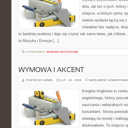
dniu, ale też o tych, którz
miejsce, w którym rytmy sp
świeże wydania łączą się z
charakter bez nadęcia, dzi
tu bardziej osobista i daje się czytać tak samo łatwo, jak chłonie
to Muzyka i Emocje […]
CATEGORIES:
AKWARIA BIOTOPOWE
WYMOWA I AKCENT
POSTED BY ADMIN
LUT - 20 - 2026
MOŻLIWOŚĆ KOMENTOWA
Kongres Anglistów to centr
angielskiego, którzy posz
nauczania i wdrażalnych ro
kursantami. Strona powstał
stawiają na rozwój i traktuj
doskonalenie. To miejsce spo