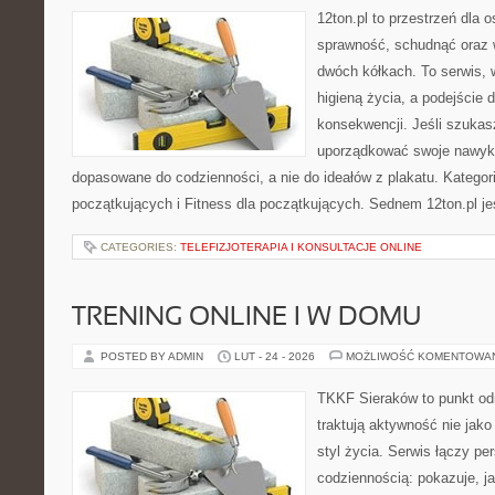
12ton.pl to przestrzeń dla 
sprawność, schudnąć oraz w
dwóch kółkach. To serwis, w
higieną życia, a podejście 
konsekwencji. Jeśli szukas
uporządkować swoje nawyki, 
dopasowane do codzienności, a nie do ideałów z plakatu. Kategori
początkujących i Fitness dla początkujących. Sednem 12ton.pl je
CATEGORIES:
TELEFIZJOTERAPIA I KONSULTACJE ONLINE
TRENING ONLINE I W DOMU
POSTED BY ADMIN
LUT - 24 - 2026
MOŻLIWOŚĆ KOMENTOWA
TKKF Sieraków to punkt odn
traktują aktywność nie jako
styl życia. Serwis łączy p
codziennością: pokazuje, j