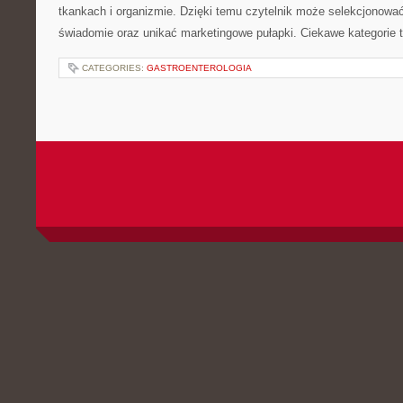
tkankach i organizmie. Dzięki temu czytelnik może selekcjonować
świadomie oraz unikać marketingowe pułapki. Ciekawe kategorie t
CATEGORIES:
GASTROENTEROLOGIA