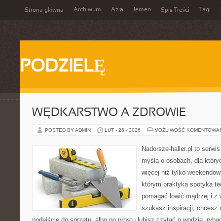
Archiwum
Azja
Jemen
Tagi
Strona główna
Spis Treści
PODZIELĘ
WĘDKARSTWO A ZDROWIE
POSTED BY ADMIN
LUT - 26 - 2026
MOŻLIWOŚĆ KOMENTOWA
Nadorsze-haller.pl to serwi
myślą o osobach, dla który
więcej niż tylko weekendo
którym praktyka spotyka te
pomagać łowić mądrzej i z 
szukasz inspiracji, chcesz
podejście do sprzętu, albo po prostu lubisz czytać o wodzie, ryba