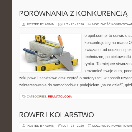
PORÓWNANIA Z KONKURENCJĄ
POSTED BY ADMIN
LUT - 25 - 2026
MOŻLIWOŚĆ KOMENTOWA
e-opel.com.pl to serwis o 
koncentruje się na marce Op
związane: od codziennej eks
techniczne, po ciekawostki
rynku. To miejsce stworzone
zrozumieć swoje auto, pode
zakupowe i serwisowe oraz czytać o motoryzacji w sposób użytec
zainteresowanie do samochodów z podejściem „na co dzień”, gdzie 
CATEGORIES:
REUMATOLOGIA
ROWER I KOLARSTWO
POSTED BY ADMIN
LUT - 24 - 2026
MOŻLIWOŚĆ KOMENTOWA