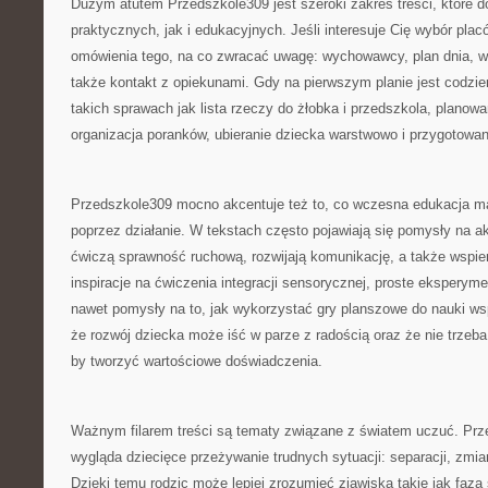
Dużym atutem Przedszkole309 jest szeroki zakres treści, które 
praktycznych, jak i edukacyjnych. Jeśli interesuje Cię wybór plac
omówienia tego, na co zwracać uwagę: wychowawcy, plan dnia, wa
także kontakt z opiekunami. Gdy na pierwszym planie jest codzi
takich sprawach jak lista rzeczy do żłobka i przedszkola, planowa
organizacja poranków, ubieranie dziecka warstwowo i przygotowa
Przedszkole309 mocno akcentuje też to, co wczesna edukacja ma 
poprzez działanie. W tekstach często pojawiają się pomysły na a
ćwiczą sprawność ruchową, rozwijają komunikację, a także wspie
inspiracje na ćwiczenia integracji sensorycznej, proste eksperyme
nawet pomysły na to, jak wykorzystać gry planszowe do nauki ws
że rozwój dziecka może iść w parze z radością oraz że nie trzeb
by tworzyć wartościowe doświadczenia.
Ważnym filarem treści są tematy związane z światem uczuć. Prze
wygląda dziecięce przeżywanie trudnych sytuacji: separacji, zmia
Dzięki temu rodzic może lepiej zrozumieć zjawiska takie jak faza