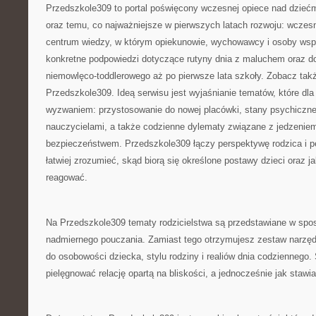
Przedszkole309 to portal poświęcony wczesnej opiece nad dziećm
oraz temu, co najważniejsze w pierwszych latach rozwoju: wczesn
centrum wiedzy, w którym opiekunowie, wychowawcy i osoby wspi
konkretne podpowiedzi dotyczące rutyny dnia z maluchem oraz d
niemowlęco-toddlerowego aż po pierwsze lata szkoły. Zobacz ta
Przedszkole309. Ideą serwisu jest wyjaśnianie tematów, które dla 
wyzwaniem: przystosowanie do nowej placówki, stany psychiczne 
nauczycielami, a także codzienne dylematy związane z jedzeniem
bezpieczeństwem. Przedszkole309 łączy perspektywę rodzica i 
łatwiej zrozumieć, skąd biorą się określone postawy dzieci oraz j
reagować.
Na Przedszkole309 tematy rodzicielstwa są przedstawiane w spo
nadmiernego pouczania. Zamiast tego otrzymujesz zestaw narzę
do osobowości dziecka, stylu rodziny i realiów dnia codziennego.
pielęgnować relację opartą na bliskości, a jednocześnie jak stawi