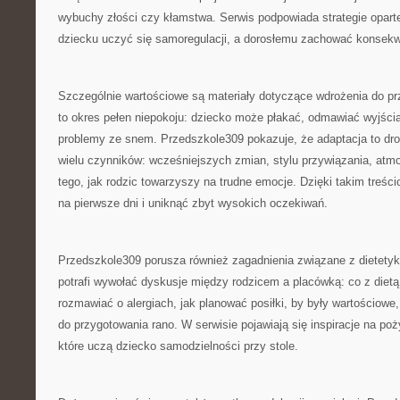
wybuchy złości czy kłamstwa. Serwis podpowiada strategie oparte
dziecku uczyć się samoregulacji, a dorosłemu zachować konsekw
Szczególnie wartościowe są materiały dotyczące wdrożenia do prz
to okres pełen niepokoju: dziecko może płakać, odmawiać wyjścia
problemy ze snem. Przedszkole309 pokazuje, że adaptacja to dro
wielu czynników: wcześniejszych zmian, stylu przywiązania, atmo
tego, jak rodzic towarzyszy na trudne emocje. Dzięki takim treści
na pierwsze dni i uniknąć zbyt wysokich oczekiwań.
Przedszkole309 porusza również zagadnienia związane z dietetyką
potrafi wywołać dyskusje między rodzicem a placówką: co z dietą
rozmawiać o alergiach, jak planować posiłki, by były wartościowe,
do przygotowania rano. W serwisie pojawiają się inspiracje na po
które uczą dziecko samodzielności przy stole.