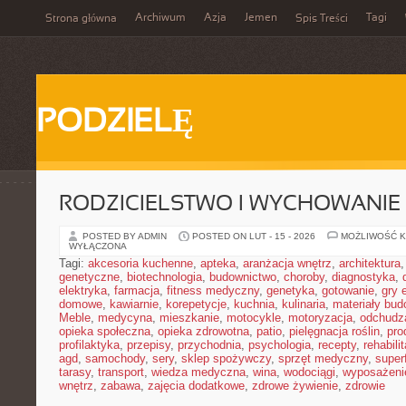
Archiwum
Azja
Jemen
Tagi
Strona główna
Spis Treści
PODZIELĘ
RODZICIELSTWO I WYCHOWANIE
POSTED BY ADMIN
POSTED ON LUT - 15 - 2026
MOŻLIWOŚĆ 
WYŁĄCZONA
Tagi:
akcesoria kuchenne
,
apteka
,
aranżacja wnętrz
,
architektura
genetyczne
,
biotechnologia
,
budownictwo
,
choroby
,
diagnostyka
,
elektryka
,
farmacja
,
fitness medyczny
,
genetyka
,
gotowanie
,
gry 
domowe
,
kawiarnie
,
korepetycje
,
kuchnia
,
kulinaria
,
materiały bud
Meble
,
medycyna
,
mieszkanie
,
motocykle
,
motoryzacja
,
odchudz
opieka społeczna
,
opieka zdrowotna
,
patio
,
pielęgnacja roślin
,
pro
profilaktyka
,
przepisy
,
przychodnia
,
psychologia
,
recepty
,
rehabili
agd
,
samochody
,
sery
,
sklep spożywczy
,
sprzęt medyczny
,
super
tarasy
,
transport
,
wiedza medyczna
,
wina
,
wodociągi
,
wyposażeni
wnętrz
,
zabawa
,
zajęcia dodatkowe
,
zdrowe żywienie
,
zdrowie