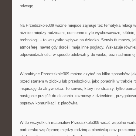
odwagę.
Na Przedszkole309 ważne miejsce zajmuje też tematyka relacji w
różnice między rodzicami, odmienne style wychowawcze, kłótnie, 
technologii – to wszystko wpływa na dziecko. Serwis tłumaczy, j
atmosferę, nawet gdy dorośli mają inne poglądy. Wskazuje również
odpowiedzialności w sposób adekwatny do wieku, bez nadmiernej 
W praktyce Przedszkole309 można czytać na kilka sposobów: jako
przed startem w żłobku lub przedszkolu, jako poradnik w trakcie r
inspirację do aktywności. To serwis, który nie straszy, tylko pom
następnie przejść do działania: rozmowy z dzieckiem, przygotow
poprawy komunikacji z placówką.
W tle wszystkich materiałów Przedszkole309 widać wspólne wart
partnerską współpracę między rodziną a placówką oraz przekonan