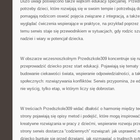
Dużo uwagi poświęcono także wątkom edukacji specjalnej. Przed
potrzeby dzieci, które rozwijają się w swoim tempie i potrzebują
pomagają rodzicom oswoić pojęcia związane z integracją, a takż
wyglądać ćwiczenia wspierające w praktyce, na przykład poprzez
temu serwis staje się przewodnikiem w sytuacjach, gdy rodzic sz
nadziei i wiary w potencjał dziecka.
W obszarze wczesnoszkolnym Przedszkole309 koncentruje się na
przeprowadzić dziecko przez start edukacji. Pojawiają się tematy
budowanie ciekawości świata, wspieranie odpowiedzialności, a ta
społecznych: rozwiązywania konfliktów. Serwis przypomina, że e
nie wyścig, tylko etap, w którym liczy się dobrostan.
W treściach Przedszkole309 widać dbałość o harmonię między teor
strony pojawiają się opisy metod i podejść, które mogą inspirować
kreatywne rozwiązania w pracy z dziećmi, wspieranie rozwoju prz
strony serwis dostarcza “codziennych” rozwiązań: jak usprawnić r
dziecko buntuje się przed drzwiami, jak rozmawiać o trudnych sy