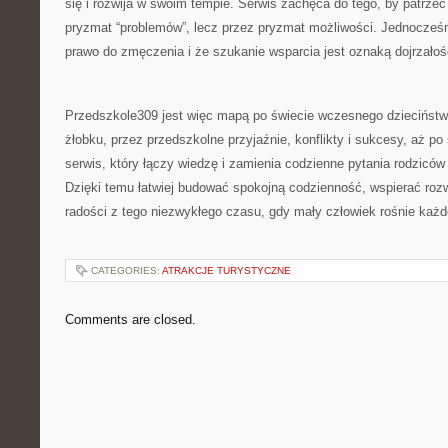
się i rozwija w swoim tempie. Serwis zachęca do tego, by patrze
pryzmat “problemów”, lecz przez pryzmat możliwości. Jednocześn
prawo do zmęczenia i że szukanie wsparcia jest oznaką dojrzałośc
Przedszkole309 jest więc mapą po świecie wczesnego dzieciństw
żłobku, przez przedszkolne przyjaźnie, konflikty i sukcesy, aż po 
serwis, który łączy wiedzę i zamienia codzienne pytania rodziców
Dzięki temu łatwiej budować spokojną codzienność, wspierać rozw
radości z tego niezwykłego czasu, gdy mały człowiek rośnie każd
CATEGORIES:
ATRAKCJE TURYSTYCZNE
Comments are closed.