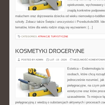
opiekunowie, wychowawcy i
znajdą konkretne podpowied
maluchem oraz dojrzewania dziecka od wieku niemowlęco-toddler
szkoły. Zobacz także Święta i uroczystości i Przedszkole309. Ide
tematów, które dla wielu rodzin stają się wyzwaniem: […]
CATEGORIES:
ATRAKCJE TURYSTYCZNE
KOSMETYKI DROGERYJNE
POSTED BY ADMIN
LUT - 15 - 2026
MOŻLIWOŚĆ KOMENTOWA
Estetica – Endermologia to
osobach, które chcą rozsąd
jednocześnie rozumieć, jak 
pielęgnacyjne, na czym po
estetyczne oraz które proc
uzasadnienie. To miejsce ł
pielęgnacyjną z wiedzą o substancjach aktywnych i procesach z