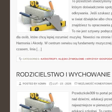
To przestrzeń stworzyliśmy
którym doświadczenie spoty
odkrywania. Jeśli szukasz
w świat dźwięków albo chc
znajdziesz tu opracowania 
To nie jest sztywny podręc
dla osób, które chcą lepiej rozumieć muzykę. Nowości na stronie
Harmonia i Akordy. W centrum serwisu są fundamenty muzycznej 
czasem, linia […]
CATEGORIES:
KATASTROFY, KLĘSKI ŻYWIOŁOWE I KRYZYSY GOSPOD
RODZICIELSTWO I WYCHOWANIE
POSTED BY ADMIN
LUT - 15 - 2026
MOŻLIWOŚĆ KOMENTOWA
Przedszkole309 to portal 
nad dziećmi, edukacji prze
najważniejsze w pierwszych
edukacji szkolnej. To cent