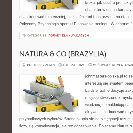
kroku, jak dbać o profilakty
charakter w duchu fair play.
chcą trenować skuteczniej, niezależnie od tego, czy są na etapie 
Polecamy Psychologia sportu i Planowanie treningu. W centrum 
CATEGORIES:
PORADY DLA KUPUJĄCYCH
NATURA & CO (BRAZYLIA)
POSTED BY ADMIN
LUT - 23 - 2026
MOŻLIWOŚĆ KOMENTOWA
johnmasters-polska.pl to se
interesują się światem bea
bardziej trafne decyzje zak
miejsce stworzone z myślą o
wiedzieć, co nakładają na s
aktywne i jak budować ruty
przypadkowych wyborów. Strona skupia się na pielęgnacji rozumia
liczy się konsekwencja, ale też dopasowanie. Polecamy Natura & 