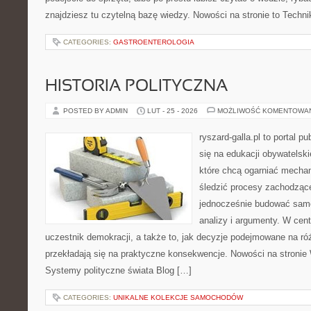
znajdziesz tu czytelną bazę wiedzy. Nowości na stronie to Techni
CATEGORIES:
GASTROENTEROLOGIA
HISTORIA POLITYCZNA
POSTED BY ADMIN
LUT - 25 - 2026
MOŻLIWOŚĆ KOMENTOWA
ryszard-galla.pl to portal p
się na edukacji obywatelski
które chcą ogarniać mecha
śledzić procesy zachodzące
jednocześnie budować samo
analizy i argumenty. W cen
uczestnik demokracji, a także to, jak decyzje podejmowane na r
przekładają się na praktyczne konsekwencje. Nowości na stronie
Systemy polityczne świata Blog […]
CATEGORIES:
UNIKALNE KOLEKCJE SAMOCHODÓW