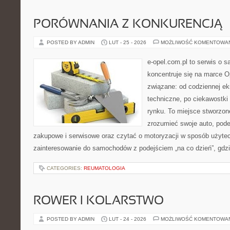
PORÓWNANIA Z KONKURENCJĄ
POSTED BY ADMIN
LUT - 25 - 2026
MOŻLIWOŚĆ KOMENTOWA
e-opel.com.pl to serwis o 
koncentruje się na marce Op
związane: od codziennej eks
techniczne, po ciekawostki
rynku. To miejsce stworzone
zrozumieć swoje auto, pode
zakupowe i serwisowe oraz czytać o motoryzacji w sposób użytec
zainteresowanie do samochodów z podejściem „na co dzień”, gdzie 
CATEGORIES:
REUMATOLOGIA
ROWER I KOLARSTWO
POSTED BY ADMIN
LUT - 24 - 2026
MOŻLIWOŚĆ KOMENTOWA