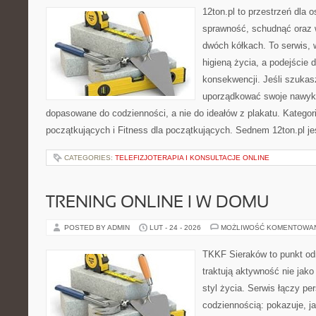
12ton.pl to przestrzeń dla 
sprawność, schudnąć oraz w
dwóch kółkach. To serwis, w
higieną życia, a podejście 
konsekwencji. Jeśli szukas
uporządkować swoje nawyki, 
dopasowane do codzienności, a nie do ideałów z plakatu. Kategori
początkujących i Fitness dla początkujących. Sednem 12ton.pl je
CATEGORIES:
TELEFIZJOTERAPIA I KONSULTACJE ONLINE
TRENING ONLINE I W DOMU
POSTED BY ADMIN
LUT - 24 - 2026
MOŻLIWOŚĆ KOMENTOWA
TKKF Sieraków to punkt odn
traktują aktywność nie jako
styl życia. Serwis łączy p
codziennością: pokazuje, j