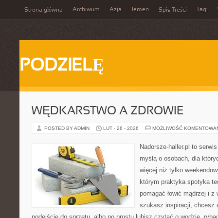
Archiwum
Azja
Jemen
Tagi
Strona główna
Spis Treści
PODZIELĘ
WĘDKARSTWO A ZDROWIE
POSTED BY ADMIN
LUT - 26 - 2026
MOŻLIWOŚĆ KOMENTOWA
Nadorsze-haller.pl to serwi
myślą o osobach, dla który
więcej niż tylko weekendo
którym praktyka spotyka te
pomagać łowić mądrzej i z 
szukasz inspiracji, chcesz
podejście do sprzętu, albo po prostu lubisz czytać o wodzie, ryba