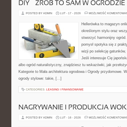
DIY – ZRÓB TO SAM W OGRODZIE
POSTED BY ADMIN
LUT - 17 - 2026
MOŻLIWOŚĆ KOMENTOWA
Hellerówka to magazyn onl
określonym stylu oraz wsz
stworzyć harmonijny ogród.
pomysł spotyka się z prakt
wizji po selekcję gatunków
Jeśli interesuje Cię japońs
albo ogród naturalistyczny, znajdziesz tu wskazówki, jak przełoż
Kategorie to Mała architektura ogrodowa i Ogrody przydomowe. W
ogrody stylowe: takie, […]
CATEGORIES:
LEASING I FINANSOWANIE
NAGRYWANIE I PRODUKCJA WO
POSTED BY ADMIN
LUT - 16 - 2026
MOŻLIWOŚĆ KOMENTOWA