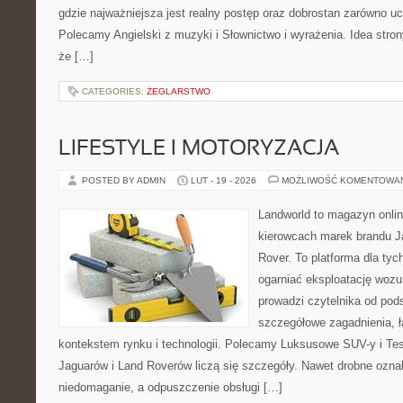
gdzie najważniejsza jest realny postęp oraz dobrostan zarówno uc
Polecamy Angielski z muzyki i Słownictwo i wyrażenia. Idea stron
że […]
CATEGORIES:
ŻEGLARSTWO
LIFESTYLE I MOTORYZACJA
POSTED BY ADMIN
LUT - 19 - 2026
MOŻLIWOŚĆ KOMENTOWA
Landworld to magazyn onli
kierowcach marek brandu J
Rover. To platforma dla tyc
ogarniać eksploatację wozu
prowadzi czytelnika od pod
szczegółowe zagadnienia, ł
kontekstem rynku i technologii. Polecamy Luksusowe SUV-y i Tes
Jaguarów i Land Roverów liczą się szczegóły. Nawet drobne ozna
niedomaganie, a odpuszczenie obsługi […]