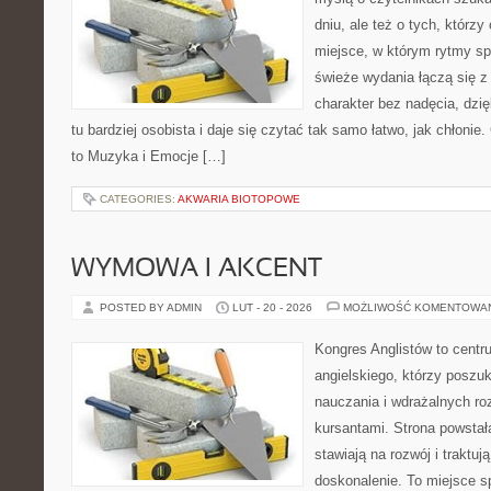
dniu, ale też o tych, którz
miejsce, w którym rytmy sp
świeże wydania łączą się z
charakter bez nadęcia, dzi
tu bardziej osobista i daje się czytać tak samo łatwo, jak chłonie
to Muzyka i Emocje […]
CATEGORIES:
AKWARIA BIOTOPOWE
WYMOWA I AKCENT
POSTED BY ADMIN
LUT - 20 - 2026
MOŻLIWOŚĆ KOMENTOWA
Kongres Anglistów to centr
angielskiego, którzy posz
nauczania i wdrażalnych ro
kursantami. Strona powstał
stawiają na rozwój i traktuj
doskonalenie. To miejsce spo