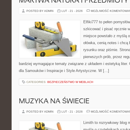
MARTWA NATURA I PRZEDMIOTY
POSTED BY ADMIN
LUT - 21 - 2026
MOŻLIWOŚĆ KOMENTOWA
Elfiki777 to pełen pomysłów
szkicować i pisać ręcznie 
miejsce powstało z myślą o
ołówka, cenią notes i chcą
rysunku oraz piśmie. Stron
pierwszych prób, przez regu
bardziej wymagające tematy związane z układem i estetyką liter.
dla Samouków i Inspiracje i Style Artystyczne. W […]
CATEGORIES:
BEZPIECZEŃSTWO W MEBLACH
MUZYKA NA ŚWIECIE
POSTED BY ADMIN
LUT - 21 - 2026
MOŻLIWOŚĆ KOMENTOWA
Limith to rozrywkowy blog 
myślą o czytelnikach szuk