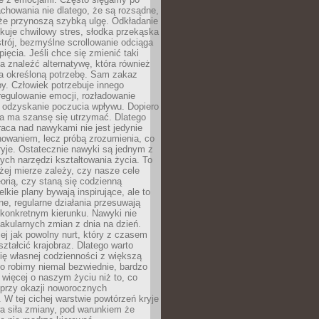
chowania nie dlatego, że są rozsądne,
 że przynoszą szybką ulgę. Odkładanie
kuje chwilowy stres, słodka przekąska
trój, bezmyślne scrollowanie odciąga
ięcia. Jeśli chce się zmienić taki
a znaleźć alternatywę, która również
a określoną potrzebę. Sam zakaz
y. Człowiek potrzebuje innego
egulowanie emocji, rozładowanie
y odzyskanie poczucia wpływu. Dopiero
a ma szansę się utrzymać. Dlatego
aca nad nawykami nie jest jedynie
howaniem, lecz próbą zrozumienia, co
ryje. Ostatecznie nawyki są jednym z
ych narzędzi kształtowania życia. To
żej mierze zależy, czy nasze cele
orią, czy staną się codzienną
elkie plany bywają inspirujące, ale to
ne, regularne działania przesuwają
 konkretnym kierunku. Nawyki nie
akularnych zmian z dnia na dzień.
zej jak powolny nurt, który z czasem
ształcić krajobraz. Dlatego warto
ię własnej codzienności z większą
o robimy niemal bezwiednie, bardzo
więcej o naszym życiu niż to, co
 przy okazji noworocznych
 W tej cichej warstwie powtórzeń kryje
a siła zmiany, pod warunkiem że