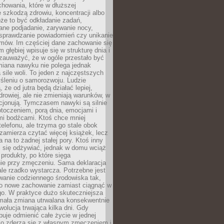
howania, które w dłuższej
 szkodzą zdrowiu, koncentracji albo
że to być odkładanie zadań,
ane podjadanie, zarywanie nocy,
sprawdzanie powiadomień czy unikanie
zmów. Im częściej dane zachowanie się
 głębiej wpisuje się w strukturę dnia i
 zauważyć, że w ogóle przestało być
iana nawyku nie polega jednak
 sile woli. To jeden z najczęstszych
śleniu o samorozwoju. Ludzie
 że od jutra będą działać lepiej,
zdrowiej, ale nie zmieniają warunków, w
cjonują. Tymczasem nawyki są silnie
toczeniem, porą dnia, emocjami i
mi bodźcami. Ktoś chce mniej
telefonu, ale trzyma go stale obok
 zamierza czytać więcej książek, lecz
 na to żadnej stałej pory. Ktoś inny
ej się odżywiać, jednak w domu wciąż
produkty, po które sięga
ie przy zmęczeniu. Sama deklaracja
ale rzadko wystarcza. Potrzebne jest
wanie codziennego środowiska tak,
ło nowe zachowanie zamiast ciągnąć w
go. W praktyce dużo skuteczniejsza
 mała zmiana utrwalana konsekwentnie
ewolucja trwająca kilka dni. Gdy
buje odmienić całe życie w jednej
bko zderza się z własnym zmęczeniem i