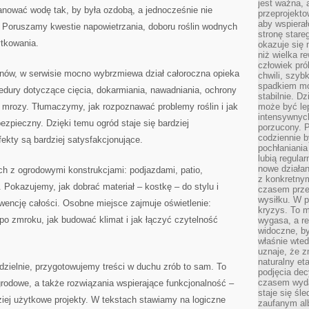
jest ważna, 
anować wodę tak, by była ozdobą, a jednocześnie nie
przeprojekto
aby wspiera
. Poruszamy kwestie napowietrzania, doboru roślin wodnych
stronę stare
tkowania.
okazuje się
niż wielka r
człowiek pró
nów, w serwisie mocno wybrzmiewa dział całoroczna opieka
chwili, szy
spadkiem mot
dury dotyczące cięcia, dokarmiania, nawadniania, ochrony
stabilnie. D
a mrozy. Tłumaczymy, jak rozpoznawać problemy roślin i jak
może być le
intensywnych
zpieczny. Dzięki temu ogród staje się bardziej
porzucony. P
codziennie b
ekty są bardziej satysfakcjonujące.
pochłaniania
lubią regula
nowe działan
ch z ogrodowymi konstrukcjami: podjazdami, patio,
z konkretny
 Pokazujemy, jak dobrać materiał – kostkę – do stylu i
czasem prze
wysiłku. W p
wencję całości. Osobne miejsce zajmuje oświetlenie:
kryzys. To 
o zmroku, jak budować klimat i jak łączyć czytelność
wygasa, a re
widoczne, b
właśnie wte
uznaje, że z
naturalny et
odzielnie, przygotowujemy treści w duchu zrób to sam. To
podjęcia decy
czasem wyda
rodowe, a także rozwiązania wspierające funkcjonalność –
staje się śl
iej użytkowe projekty. W tekstach stawiamy na logiczne
zaufanym alb