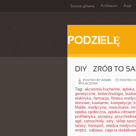
Archiwum
Azja
Strona główna
PODZIELĘ
DIY – ZRÓB TO 
POSTED BY ADMIN
POSTED ON
WYŁĄCZONA
Tagi:
akcesoria kuchenne
,
apteka
genetyczne
,
biotechnologia
,
budow
elektryka
,
farmacja
,
fitness medy
domowe
,
kawiarnie
,
korepetycje
,
k
Meble
,
medycyna
,
mieszkanie
,
mo
opieka społeczna
,
opieka zdrowot
profilaktyka
,
przepisy
,
przychodnia
agd
,
samochody
,
sery
,
sklep spoż
tarasy
,
transport
,
wiedza medyczn
wnętrz
,
zabawa
,
zajęcia dodatkow