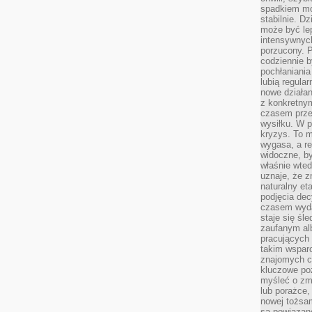
spadkiem mot
stabilnie. D
może być le
intensywnych
porzucony. P
codziennie b
pochłaniania
lubią regula
nowe działan
z konkretny
czasem prze
wysiłku. W p
kryzys. To 
wygasa, a re
widoczne, b
właśnie wte
uznaje, że z
naturalny et
podjęcia decy
czasem wyda
staje się śl
zaufanym alb
pracujących
takim wspar
znajomych 
kluczowe poz
myśleć o zm
lub porażce,
nowej tożsa
są powiązan