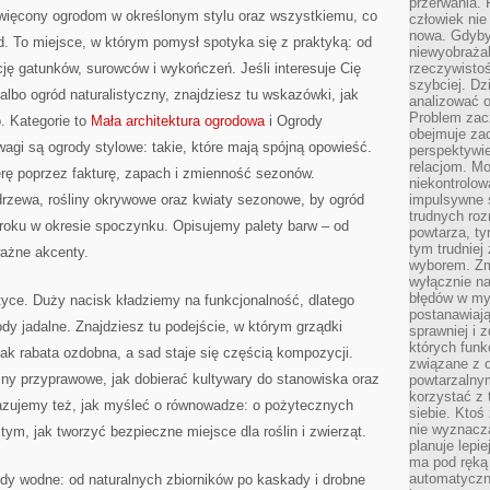
przerwania.
więcony ogrodom w określonym stylu oraz wszystkiemu, co
człowiek nie
nowa. Gdyby 
. To miejsce, w którym pomysł spotyka się z praktyką: od
niewyobraża
cję gatunków, surowców i wykończeń. Jeśli interesuje Cię
rzeczywistoś
szybciej. D
albo ogród naturalistyczny, znajdziesz tu wskazówki, jak
analizować 
Problem zac
. Kategorie to
Mała architektura ogrodowa
i Ogrody
obejmuje zac
gi są ogrody stylowe: takie, które mają spójną opowieść.
perspektywie
relacjom. Mo
ę poprzez fakturę, zapach i zmienność sezonów.
niekontrolow
zewa, rośliny okrywowe oraz kwiaty sezonowe, by ogród
impulsywne 
trudnych ro
 uroku w okresie spoczynku. Opisujemy palety barw – od
powtarza, tym
tym trudniej
ważne akcenty.
wyborem. Zm
wyłącznie na
błędów w my
tyce. Duży nacisk kładziemy na funkcjonalność, dlatego
postanawiają,
ody jadalne. Znajdziesz tu podejście, w którym grządki
sprawniej i 
których funk
ak rabata ozdobna, a sad staje się częścią kompozycji.
związane z o
ny przyprawowe, jak dobierać kultywary do stanowiska oraz
powtarzalny
korzystać z 
kazujemy też, jak myśleć o równowadze: o pożytecznych
siebie. Ktoś
nie wyznacza
 tym, jak tworzyć bezpieczne miejsce dla roślin i zwierząt.
planuje lepi
ma pod ręką 
automatyczn
y wodne: od naturalnych zbiorników po kaskady i drobne