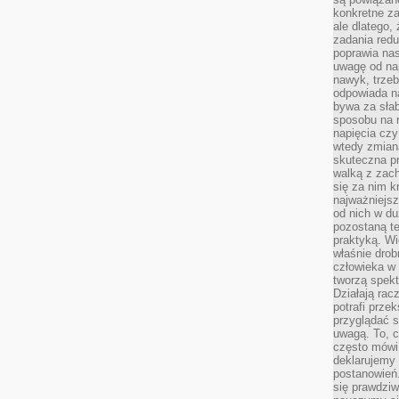
konkretne za
ale dlatego,
zadania redu
poprawia nas
uwagę od nap
nawyk, trzeb
odpowiada n
bywa za słab
sposobu na r
napięcia cz
wtedy zmian
skuteczna pr
walką z zac
się za nim k
najważniejsz
od nich w du
pozostaną te
praktyką. Wi
właśnie drob
człowieka w
tworzą spekt
Działają rac
potrafi przek
przyglądać s
uwagą. To, c
często mówi 
deklarujemy
postanowień.
się prawdziw