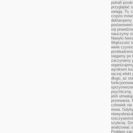
potrafi przek
przyglądać s
uwagą. To, c
często mówi 
deklarujemy
postanowień.
się prawdziw
nauczymy si
Nawyki tworz
Większość lu
wiele czynno
przebudzenia
sięgamy po t
zaczynamy p
organizujemy
wynikiem ka
raczej efekt
długo, aż st
funkcjonowa
sprzymierze
psychiczną, 
jeśli utrwala
przerwania.
człowiek nie
nowa. Gdyby 
niewyobraża
rzeczywistoś
szybciej. D
analizować 
Problem zac