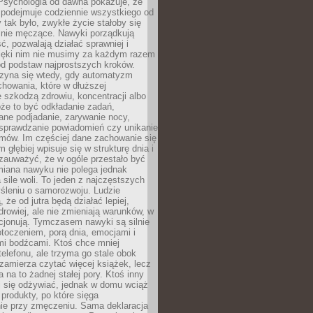
 Psychologia od dawna pokazuje, że
 podejmuje codziennie wszystkiego od
tak było, zwykłe życie stałoby się
lnie męczące. Nawyki porządkują
ć, pozwalają działać sprawniej i
zięki nim nie musimy za każdym razem
od podstaw najprostszych kroków.
zyna się wtedy, gdy automatyzm
howania, które w dłuższej
 szkodzą zdrowiu, koncentracji albo
że to być odkładanie zadań,
ane podjadanie, zarywanie nocy,
sprawdzanie powiadomień czy unikanie
zmów. Im częściej dane zachowanie się
 głębiej wpisuje się w strukturę dnia i
 zauważyć, że w ogóle przestało być
iana nawyku nie polega jednak
 sile woli. To jeden z najczęstszych
śleniu o samorozwoju. Ludzie
 że od jutra będą działać lepiej,
zdrowiej, ale nie zmieniają warunków, w
cjonują. Tymczasem nawyki są silnie
toczeniem, porą dnia, emocjami i
mi bodźcami. Ktoś chce mniej
telefonu, ale trzyma go stale obok
 zamierza czytać więcej książek, lecz
 na to żadnej stałej pory. Ktoś inny
ej się odżywiać, jednak w domu wciąż
produkty, po które sięga
ie przy zmęczeniu. Sama deklaracja