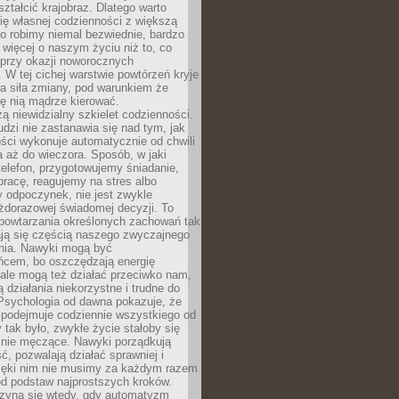
ształcić krajobraz. Dlatego warto
ię własnej codzienności z większą
o robimy niemal bezwiednie, bardzo
więcej o naszym życiu niż to, co
 przy okazji noworocznych
 W tej cichej warstwie powtórzeń kryje
a siła zmiany, pod warunkiem że
ę nią mądrze kierować.
ą niewidzialny szkielet codzienności.
dzi nie zastanawia się nad tym, jak
ści wykonuje automatycznie od chwili
 aż do wieczora. Sposób, w jaki
elefon, przygotowujemy śniadanie,
racę, reagujemy na stres albo
 odpoczynek, nie jest zwykle
żdorazowej świadomej decyzji. To
 powtarzania określonych zachowań tak
ają się częścią naszego zwyczajnego
nia. Nawyki mogą być
ńcem, bo oszczędzają energię
ale mogą też działać przeciwko nam,
ją działania niekorzystne i trudne do
 Psychologia od dawna pokazuje, że
 podejmuje codziennie wszystkiego od
tak było, zwykłe życie stałoby się
lnie męczące. Nawyki porządkują
ć, pozwalają działać sprawniej i
zięki nim nie musimy za każdym razem
od podstaw najprostszych kroków.
zyna się wtedy, gdy automatyzm