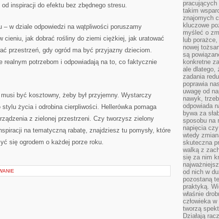
pracujących
 od inspiracji do efektu bez zbędnego stresu.
takim wspar
znajomych 
kluczowe poz
u – w dziale odpowiedzi na wątpliwości poruszamy
myśleć o zm
cieniu, jak dobrać rośliny do ziemi ciężkiej, jak uratować
lub porażce,
nowej tożsa
wać przestrzeń, gdy ogród ma być przyjazny dzieciom.
są powiązan
ie realnym potrzebom i odpowiadają na to, co faktycznie
konkretne za
ale dlatego,
zadania redu
poprawia nas
uwagę od nap
e musi być kosztowny, żeby był przyjemny. Wystarczy
nawyk, trzeb
odpowiada n
stylu życia i odrobina cierpliwości. Hellerówka pomaga
bywa za słab
rządzenia z zielonej przestrzeni. Czy tworzysz zielony
sposobu na r
napięcia cz
nspiracji na tematyczną rabatę, znajdziesz tu pomysły, które
wtedy zmian
zyć się ogrodem o każdej porze roku.
skuteczna pr
walką z zac
się za nim k
najważniejsz
WANIE
od nich w du
pozostaną te
praktyką. Wi
właśnie drob
człowieka w
tworzą spekt
Działają rac