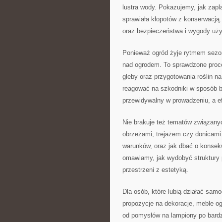
lustra wody. Pokazujemy, jak zapl
sprawiała kłopotów z konserwacją
oraz bezpieczeństwa i wygody uży
Ponieważ ogród żyje rytmem sezo
nad ogrodem. To sprawdzone proce
gleby oraz przygotowania roślin n
reagować na szkodniki w sposób be
przewidywalny w prowadzeniu, a ef
Nie brakuje też tematów związany
obrzeżami, trejażem czy donicami.
warunków, oraz jak dbać o konsek
omawiamy, jak wydobyć struktury p
przestrzeni z estetyką.
Dla osób, które lubią działać sam
propozycje na dekoracje, meble og
od pomysłów na lampiony po bardz