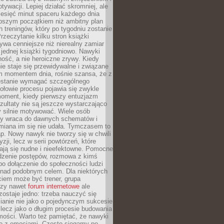
ywacji. Lepiej działać skromniej, ale
ziesięć minut spaceru każdego dnia
pszym początkiem niż ambitny plan
 treningów, który po tygodniu zostanie
rzeczytanie kilku stron książki
ywa cenniejsze niż nierealny zamiar
 jednej książki tygodniowo. Nawyki
rność, a nie heroiczne zrywy. Kiedy
ie staje się przewidywalne i związane
m momentem dnia, rośnie szansa, że z
stanie wymagać szczególnego
ołowie procesu pojawia się zwykle
moment, kiedy pierwszy entuzjazm
zultaty nie są jeszcze wystarczająco
y silnie motywować. Wiele osób
dy wraca do dawnych schematów i
miana im się nie udała. Tymczasem to
ap. Nowy nawyk nie tworzy się w chwili
zji, lecz w serii powtórzeń, które
ją się nudne i nieefektowne. Pomocne
edzenie postępów, rozmowa z kimś
o dołączenie do społeczności ludzi
 nad podobnym celem. Dla niektórych
ciem może być trener, grupa
czy nawet
forum internetowe
ale
ostaje jedno: trzeba nauczyć się
ianie nie jako o pojedynczym sukcesie
 lecz jako o długim procesie budowania
mości. Warto też pamiętać, że nawyki
e z emocjami. Często sięgamy po