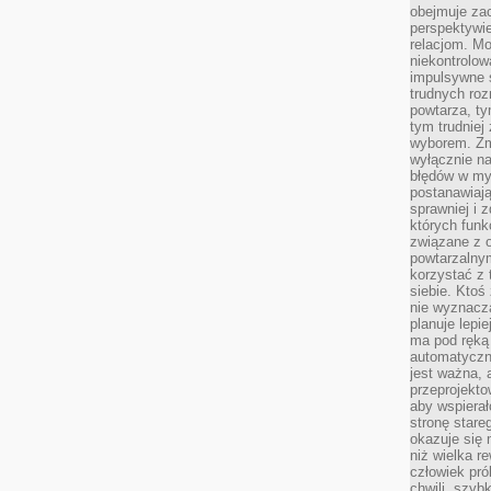
obejmuje zac
perspektywie
relacjom. Mo
niekontrolow
impulsywne 
trudnych ro
powtarza, tym
tym trudniej
wyborem. Zm
wyłącznie na
błędów w my
postanawiają,
sprawniej i 
których funk
związane z o
powtarzalny
korzystać z 
siebie. Ktoś
nie wyznacza
planuje lepi
ma pod ręką 
automatyczn
jest ważna, 
przeprojekto
aby wspiera
stronę stare
okazuje się
niż wielka r
człowiek pró
chwili, szy