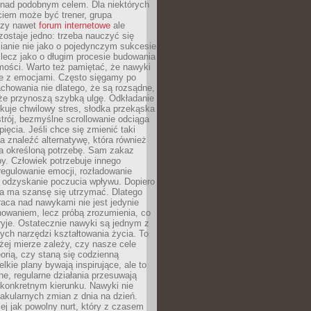
 nad podobnym celem. Dla niektórych
ciem może być trener, grupa
czy nawet
forum internetowe
ale
ostaje jedno: trzeba nauczyć się
ianie nie jako o pojedynczym sukcesie
 lecz jako o długim procesie budowania
mości. Warto też pamiętać, że nawyki
e z emocjami. Często sięgamy po
chowania nie dlatego, że są rozsądne,
 że przynoszą szybką ulgę. Odkładanie
kuje chwilowy stres, słodka przekąska
trój, bezmyślne scrollowanie odciąga
ięcia. Jeśli chce się zmienić taki
a znaleźć alternatywę, która również
a określoną potrzebę. Sam zakaz
y. Człowiek potrzebuje innego
egulowanie emocji, rozładowanie
y odzyskanie poczucia wpływu. Dopiero
a ma szansę się utrzymać. Dlatego
aca nad nawykami nie jest jedynie
howaniem, lecz próbą zrozumienia, co
ryje. Ostatecznie nawyki są jednym z
ych narzędzi kształtowania życia. To
żej mierze zależy, czy nasze cele
orią, czy staną się codzienną
elkie plany bywają inspirujące, ale to
ne, regularne działania przesuwają
 konkretnym kierunku. Nawyki nie
akularnych zmian z dnia na dzień.
zej jak powolny nurt, który z czasem