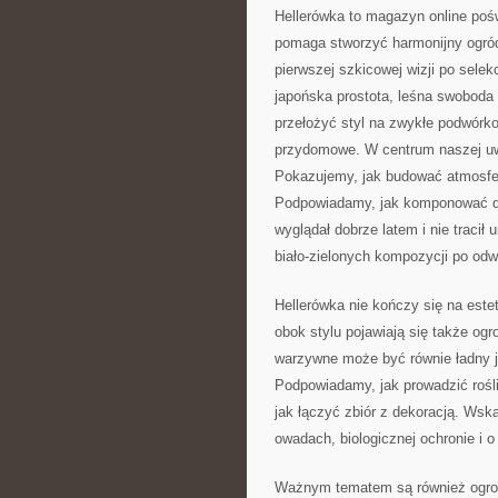
Hellerówka to magazyn online poś
pomaga stworzyć harmonijny ogród
pierwszej szkicowej wizji po selek
japońska prostota, leśna swoboda 
przełożyć styl na zwykłe podwórko
przydomowe. W centrum naszej uwa
Pokazujemy, jak budować atmosfer
Podpowiadamy, jak komponować dr
wyglądał dobrze latem i nie tracił
biało-zielonych kompozycji po od
Hellerówka nie kończy się na este
obok stylu pojawiają się także ogr
warzywne może być równie ładny j
Podpowiadamy, jak prowadzić rośli
jak łączyć zbiór z dekoracją. Ws
owadach, biologicznej ochronie i o
Ważnym tematem są również ogrod