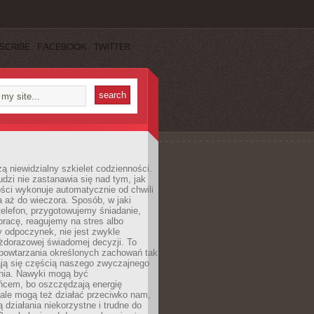
SCRIBE
FACEBOOK
TWITTER
ą niewidzialny szkielet codzienności.
dzi nie zastanawia się nad tym, jak
ści wykonuje automatycznie od chwili
 aż do wieczora. Sposób, w jaki
elefon, przygotowujemy śniadanie,
racę, reagujemy na stres albo
 odpoczynek, nie jest zwykle
żdorazowej świadomej decyzji. To
 powtarzania określonych zachowań tak
ają się częścią naszego zwyczajnego
nia. Nawyki mogą być
ńcem, bo oszczędzają energię
ale mogą też działać przeciwko nam,
ją działania niekorzystne i trudne do