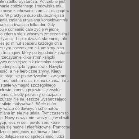
ale rzadko wystarcza. Potrzebne jest
wanie codziennego środowiska tak,
ło nowe zachowanie zamiast ciągnąć w
go. W praktyce dużo skuteczniejsza
 mała zmiana utrwalana konsekwentnie
ewolucja trwająca kilka dni. Gdy
buje odmienić całe życie w jednej
bko zderza się z własnym zmęczeniem i
ywacji. Lepiej działać skromniej, ale
ziesięć minut spaceru każdego dnia
pszym początkiem niż ambitny plan
 treningów, który po tygodniu zostanie
rzeczytanie kilku stron książki
ywa cenniejsze niż nierealny zamiar
 jednej książki tygodniowo. Nawyki
rność, a nie heroiczne zrywy. Kiedy
ie staje się przewidywalne i związane
m momentem dnia, rośnie szansa, że z
stanie wymagać szczególnego
ołowie procesu pojawia się zwykle
moment, kiedy pierwszy entuzjazm
zultaty nie są jeszcze wystarczająco
y silnie motywować. Wiele osób
dy wraca do dawnych schematów i
miana im się nie udała. Tymczasem to
ap. Nowy nawyk nie tworzy się w chwili
zji, lecz w serii powtórzeń, które
ją się nudne i nieefektowne. Pomocne
edzenie postępów, rozmowa z kimś
o dołączenie do społeczności ludzi