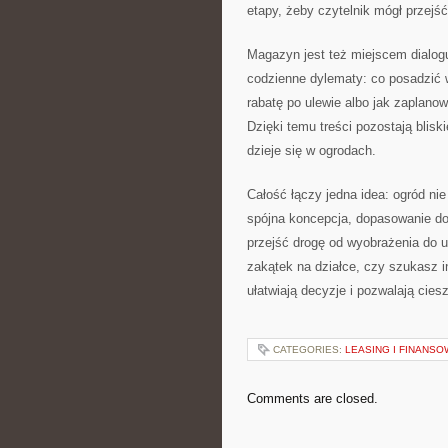
etapy, żeby czytelnik mógł przejść
Magazyn jest też miejscem dialog
codzienne dylematy: co posadzić w 
rabatę po ulewie albo jak zaplano
Dzięki temu treści pozostają blisk
dzieje się w ogrodach.
Całość łączy jedna idea: ogród ni
spójna koncepcja, dopasowanie do 
przejść drogę od wyobrażenia do u
zakątek na działce, czy szukasz i
ułatwiają decyzje i pozwalają cies
CATEGORIES:
LEASING I FINANSO
Comments are closed.