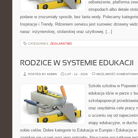
odświeżenie, platforma zew
stropodach albo detale stol
podane w zrozumiały sposób, bez lania wody. Polecamy kategorie 
Inspiracje i Trendy. Rdzeniem serwisu jest surowiec drzewny widz
naraz: inżynierskiej, stolarskiej oraz użytkowej. […]
CATEGORIES:
ŻEGLARSTWO
RODZICE W SYSTEMIE EDUKACJI
POSTED BY ADMIN
LUT - 12 - 2026
MOŻLIWOŚĆ KOMENTOWA
Szkoła szkolna w Popowie t
edukacja idzie w parze z b
szkolapopow.pl przedstawia
oraz uwydatnia cele pracy na
o uczeniu się od najwcześni
etapy edukacyjne, w duchu 
sobie celów. Dobre kategorie to Edukacja w Europie i Edukacja w
znajduje się uczeń oraz jego potrzeby. Nauczanie początkowe jes