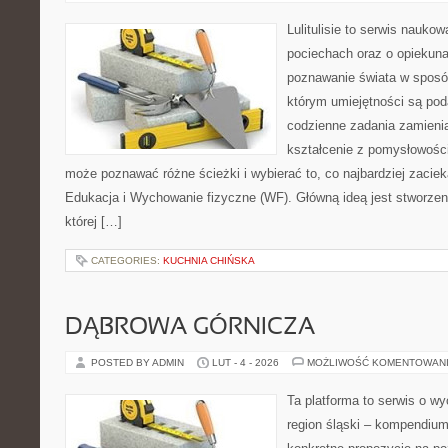
Lulitulisie to serwis nauko
pociechach oraz o opiekuna
poznawanie świata w sposób
którym umiejętności są pod
codzienne zadania zamieniaj
kształcenie z pomysłowośc
może poznawać różne ścieżki i wybierać to, co najbardziej zacie
Edukacja i Wychowanie fizyczne (WF). Główną ideą jest stworzeni
której […]
CATEGORIES:
KUCHNIA CHIŃSKA
DĄBROWA GÓRNICZA
POSTED BY ADMIN
LUT - 4 - 2026
MOŻLIWOŚĆ KOMENTOWAN
Ta platforma to serwis o w
region śląski – kompendiu