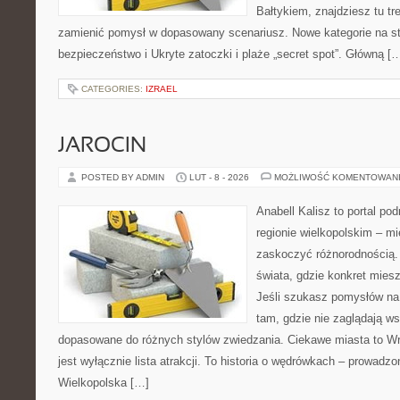
Bałtykiem, znajdziesz tu tr
zamienić pomysł w dopasowany scenariusz. Nowe kategorie na str
bezpieczeństwo i Ukryte zatoczki i plaże „secret spot”. Główną [
CATEGORIES:
IZRAEL
JAROCIN
POSTED BY ADMIN
LUT - 8 - 2026
MOŻLIWOŚĆ KOMENTOWAN
Anabell Kalisz to portal po
regionie wielkopolskim – mie
zaskoczyć różnorodnością. 
świata, gdzie konkret mies
Jeśli szukasz pomysłów na
tam, gdzie nie zaglądają ws
dopasowane do różnych stylów zwiedzania. Ciekawe miasta to Wr
jest wyłącznie lista atrakcji. To historia o wędrówkach – prowadz
Wielkopolska […]