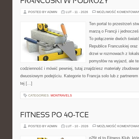
FRANCUSKI W PODRÓŻY
POSTED BY ADMIN
LUT - 11 - 2026
MOŻLIWOŚĆ KOMENTOWA
Ten portal to przestrzeń st
marzą o Francji i jednocześ
To połączenie dwóch świat
Republice Francuskiej oraz 
drzwi w rozmowach z lokals
pomysłów na wyjazd, ale t
codzienność i mówić pewniej, tutaj znajdziesz materiały zbudowa
dwuosiowym podejściu. Kategorie to Francja solo lub z partnerem 
tej […]
CATEGORIES:
MONTRAVELS
FITNESS PO 40-TCE
POSTED BY ADMIN
LUT - 10 - 2026
MOŻLIWOŚĆ KOMENTOWA
o2fit.pl to Fitness Klub, kt