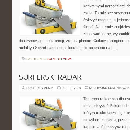
konkretnymi narzędziami do
życia. To miejsce stworzon
ćwiczyć mądrzej, a jednocze
ślepo”. Na stronie znajdzie
zbudować formę, wysmuklić
do równowagi — bez presji, za to z planem. Ciekawe kategorie to 
mobility i Sprzęt i akcesoria. Idea o2fit.pl opiera się na […]
CATEGORIES:
PALMTREEVIEW
SURFERSKI RADAR
POSTED BY ADMIN
LUT - 8 - 2026
MOŻLIWOŚĆ KOMENTOWAN
Ta strona to kompas dla osó
chcą odkrywać Polskę od st
którym relaks łączy się z
od wyboru kierunku, przez 
kąpiele. Jeśli marzysz o 