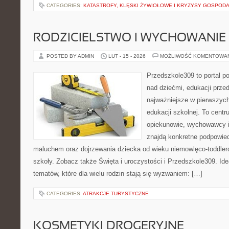
CATEGORIES:
KATASTROFY, KLĘSKI ŻYWIOŁOWE I KRYZYSY GOSPOD
RODZICIELSTWO I WYCHOWANIE
POSTED BY ADMIN
LUT - 15 - 2026
MOŻLIWOŚĆ KOMENTOWA
Przedszkole309 to portal 
nad dziećmi, edukacji prze
najważniejsze w pierwszych
edukacji szkolnej. To cent
opiekunowie, wychowawcy i
znajdą konkretne podpowied
maluchem oraz dojrzewania dziecka od wieku niemowlęco-toddler
szkoły. Zobacz także Święta i uroczystości i Przedszkole309. Ide
tematów, które dla wielu rodzin stają się wyzwaniem: […]
CATEGORIES:
ATRAKCJE TURYSTYCZNE
KOSMETYKI DROGERYJNE