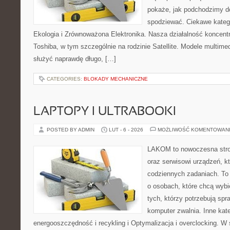
pokaże, jak podchodzimy d
spodziewać. Ciekawe katego
Ekologia i Zrównoważona Elektronika. Nasza działalność koncentr
Toshiba, w tym szczególnie na rodzinie Satellite. Modele multimed
służyć naprawdę długo, […]
CATEGORIES:
BLOKADY MECHANICZNE
LAPTOPY I ULTRABOOKI
POSTED BY ADMIN
LUT - 6 - 2026
MOŻLIWOŚĆ KOMENTOWAN
LAKOM to nowoczesna stro
oraz serwisowi urządzeń, k
codziennych zadaniach. To
o osobach, które chcą wybi
tych, którzy potrzebują sp
komputer zwalnia. Inne kate
energooszczędność i recykling i Optymalizacja i overclocking. W