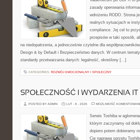
zasady operowania informac
wdrożeniu RODO. Strona je
realnych sytuacjach w inst
compliance. Jej cel to przys
przepisów w taki sposób, a
na niedopatrzenia, a jednocześnie czytelne dla współpracownikó
Design & by Default i Bezpieczeństwo danych. W centrum tematy
standardy przetwarzania danych: legalność, określony […]
CATEGORIES:
ROZWÓJ EMOCJONALNY I SPOŁECZNY
SPOŁECZNOŚĆ I WYDARZENIA IT
POSTED BY ADMIN
LUT - 6 - 2026
MOŻLIWOŚĆ KOMENTOWAN
Serwis Toshiba w aglomeracj
którym zaczynamy od dokład
dopiero potem dobieramy roz
Cię naprawa sprzętu Toshib