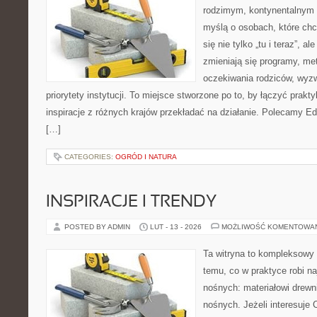
rodzimym, kontynentalnym 
myślą o osobach, które chc
się nie tylko „tu i teraz”, a
zmieniają się programy, me
oczekiwania rodziców, wyz
priorytety instytucji. To miejsce stworzone po to, by łączyć prakty
inspiracje z różnych krajów przekładać na działanie. Polecamy E
[…]
CATEGORIES:
OGRÓD I NATURA
INSPIRACJE I TRENDY
POSTED BY ADMIN
LUT - 13 - 2026
MOŻLIWOŚĆ KOMENTOWA
Ta witryna to kompleksowy
temu, co w praktyce robi na
nośnych: materiałowi drew
nośnych. Jeżeli interesuje C