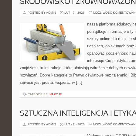
ŚRODOWISKO I ZRÓWNOWAŻON
POSTED BY ADMIN
LUT - 7 - 2026
MOŻLIWOŚĆ KOMENTOWAN
nasza platforma edukacyjna
porządkuje informacje o ty
szkoły online. To miejsce 
uczniach, opiekunach oraz 
opanować codzienność nauki
interesuje Cię praktyka zam
znajdziesz tu instrukcje, które ułatwiają wdrożenie dobrych naw
rozwiązań. Dobre kategorie to Prawo oświatowe bez tajemnic i Bib
serwisu jest prosta: wspierać w […]
CATEGORIES:
NAPOJE
SZTUCZNA INTELIGENCJA I ETYK
POSTED BY ADMIN
LUT - 7 - 2026
MOŻLIWOŚĆ KOMENTOWAN
Vademecum po GDPR to plat