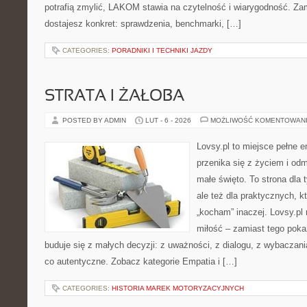
potrafią zmylić, LAKOM stawia na czytelność i wiarygodność. Za
dostajesz konkret: sprawdzenia, benchmarki, […]
CATEGORIES:
PORADNIKI I TECHNIKI JAZDY
STRATA I ŻAŁOBA
POSTED BY ADMIN
LUT - 6 - 2026
MOŻLIWOŚĆ KOMENTOWAN
Lovsy.pl to miejsce pełne e
przenika się z życiem i od
małe święto. To strona dla 
ale też dla praktycznych, k
„kocham” inaczej. Lovsy.pl
miłość – zamiast tego pokaz
buduje się z małych decyzji: z uważności, z dialogu, z wybaczani
co autentyczne. Zobacz kategorie Empatia i […]
CATEGORIES:
HISTORIA MAREK MOTORYZACYJNYCH