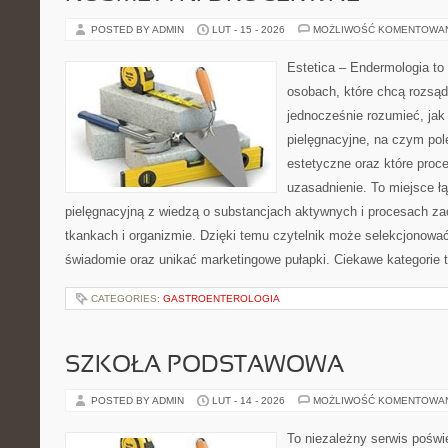
POSTED BY ADMIN
LUT - 15 - 2026
MOŻLIWOŚĆ KOMENTOWA
Estetica – Endermologia to
osobach, które chcą rozsąd
jednocześnie rozumieć, jak 
pielęgnacyjne, na czym po
estetyczne oraz które proc
uzasadnienie. To miejsce ł
pielęgnacyjną z wiedzą o substancjach aktywnych i procesach z
tkankach i organizmie. Dzięki temu czytelnik może selekcjonować
świadomie oraz unikać marketingowe pułapki. Ciekawe kategorie t
CATEGORIES:
GASTROENTEROLOGIA
SZKOŁA PODSTAWOWA
POSTED BY ADMIN
LUT - 14 - 2026
MOŻLIWOŚĆ KOMENTOWA
To niezależny serwis poświ