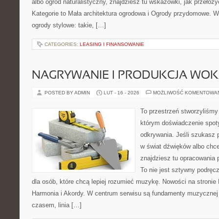
albo ogród naturalistyczny, znajdziesz tu wskazówki, jak przełoż
Kategorie to Mała architektura ogrodowa i Ogrody przydomowe. W
ogrody stylowe: takie, […]
CATEGORIES:
LEASING I FINANSOWANIE
NAGRYWANIE I PRODUKCJA WO
POSTED BY ADMIN
LUT - 16 - 2026
MOŻLIWOŚĆ KOMENTOWA
To przestrzeń stworzyliśmy
którym doświadczenie spoty
odkrywania. Jeśli szukasz
w świat dźwięków albo chc
znajdziesz tu opracowania 
To nie jest sztywny podręc
dla osób, które chcą lepiej rozumieć muzykę. Nowości na stronie
Harmonia i Akordy. W centrum serwisu są fundamenty muzycznej 
czasem, linia […]