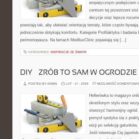
empatycznym podejściem d
centrum tej przestrzeni sto
decyzje oraz lepsze rozumi
powstają tak, aby ułatwiać orientację tematy, które często bywaj
jednocześnie dotykają komfortu. Kategorie Profilaktyka i badania 
perimenopauza. Na łamach MediluxClinic pojawiają się […]
CATEGORIES:
INSPIRACJE ZE ŚWIATA
DIY – ZRÓB TO SAM W OGRODZIE
POSTED BY ADMIN
LUT - 17 - 2026
MOŻLIWOŚĆ KOMENTOWA
Hellerówka to magazyn onl
określonym stylu oraz wsz
stworzyć harmonijny ogród.
pomysł spotyka się z prakt
wizji po selekcję gatunków
Jeśli interesuje Cię japońs