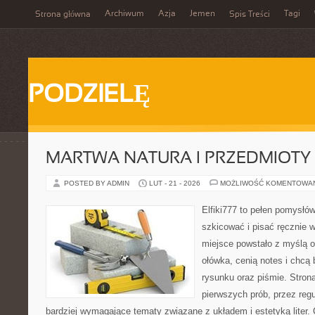
Archiwum
Azja
Jemen
Tagi
Strona główna
Spis Treści
PODZIELĘ
MARTWA NATURA I PRZEDMIOTY
POSTED BY ADMIN
LUT - 21 - 2026
MOŻLIWOŚĆ KOMENTOWA
Elfiki777 to pełen pomysłów
szkicować i pisać ręcznie 
miejsce powstało z myślą o
ołówka, cenią notes i chcą
rysunku oraz piśmie. Stron
pierwszych prób, przez regu
bardziej wymagające tematy związane z układem i estetyką liter.