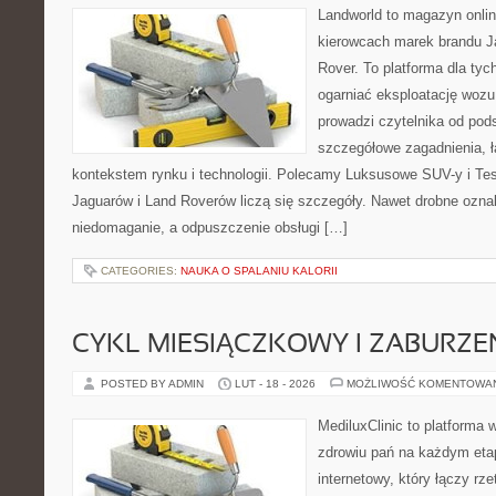
Landworld to magazyn onli
kierowcach marek brandu J
Rover. To platforma dla tyc
ogarniać eksploatację wozu
prowadzi czytelnika od pod
szczegółowe zagadnienia, ł
kontekstem rynku i technologii. Polecamy Luksusowe SUV-y i Tes
Jaguarów i Land Roverów liczą się szczegóły. Nawet drobne ozna
niedomaganie, a odpuszczenie obsługi […]
CATEGORIES:
NAUKA O SPALANIU KALORII
CYKL MIESIĄCZKOWY I ZABURZE
POSTED BY ADMIN
LUT - 18 - 2026
MOŻLIWOŚĆ KOMENTOWA
MediluxClinic to platforma 
zdrowiu pań na każdym etap
internetowy, który łączy rz