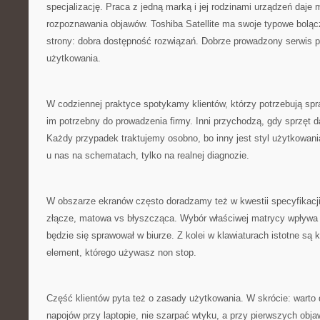
specjalizację. Praca z jedną marką i jej rodzinami urządzeń daj
rozpoznawania objawów. Toshiba Satellite ma swoje typowe boląc
strony: dobra dostępność rozwiązań. Dobrze prowadzony serwis p
użytkowania.
W codziennej praktyce spotykamy klientów, którzy potrzebują spr
im potrzebny do prowadzenia firmy. Inni przychodzą, gdy sprzęt 
Każdy przypadek traktujemy osobno, bo inny jest styl użytkowania
u nas na schematach, tylko na realnej diagnozie.
W obszarze ekranów często doradzamy też w kwestii specyfikacji: 
złącze, matowa vs błyszcząca. Wybór właściwej matrycy wpływa na
będzie się sprawował w biurze. Z kolei w klawiaturach istotne są 
element, którego używasz non stop.
Część klientów pyta też o zasady użytkowania. W skrócie: warto
napojów przy laptopie, nie szarpać wtyku, a przy pierwszych obja