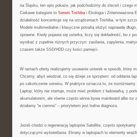
na Śląsku, ten opis pokaże, jak podchodzimy do zleceń i czego 
Ciekawe kategorie to
Serwis Toshiba
i Ekologia i Zrównoważona E
działalność koncentruje się na urządzeniach Toshiba, w tym szczeg
Modele multimedialne i klasyczne potrafią służyć naprawdę długo,
sprawne. Kiedy pojawia się usterka, liczy się dokładność, bo z 
wynikać z zupełnie różnych przyczyn: zasilania, zapylenia, matry
czasem także SSD/HDD czy kości pamięci.
W ramach oferty realizujemy usuwanie usterek w sposób, który ma
Chcemy, abyś wiedział, co się dzieje ze sprzętem: od oddania la
po zakończenie serwisu. W praktyce oznacza to, że rozróżniamy o
Laptop, który nie startuje, może mieć problem z ładowarką, z port
akumulatorem, ale równie często winna bywa mainboard albo tor za
działamy “w ciemno” – priorytetem jest trafna diagnoza.
Jeżeli chodzi o regenerację laptopów Satellite, często spotykamy
dotyczącymi wyświetlania. Ekrany w laptopach to elementy wrażliw