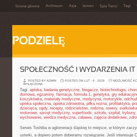
Archiwum
Azja
Jemen
Tagi
Strona główna
Spis Treści
PODZIELĘ
SPOŁECZNOŚĆ I WYDARZENIA IT
POSTED BY ADMIN
POSTED ON LUT - 6 - 2026
MOŻLIWOŚĆ K
WYŁĄCZONA
Tagi:
apteka
,
badania genetyczne
,
biegacze
,
biotechnologia
,
chor
domowa
,
egzaminy
,
farmacja
,
formuła 1
,
genetyka
,
gry edukacyjn
koszykówka
,
materiały medyczne
,
medycyna
,
motocykle
,
odchud
opieka społeczna
,
opieka zdrowotna
,
piłka nożna
,
profilaktyka
,
pr
dziecięca
,
rajdy
,
recepty
,
rodzicielstwo
,
rodzina
,
rowery
,
siatkówk
motorowe
,
sprzęt medyczny
,
superfoods
,
szkoła
,
szpital
,
trybuny
wychowanie
,
wiedza medyczna
,
zabawa
,
zajęcia dodatkowe
,
zdro
Serwis Toshiba w aglomeracji śląskiej to miejsce, w którym zacz
usterki, a dopiero potem dobieramy rozwiązanie. Jeśli interesuje 