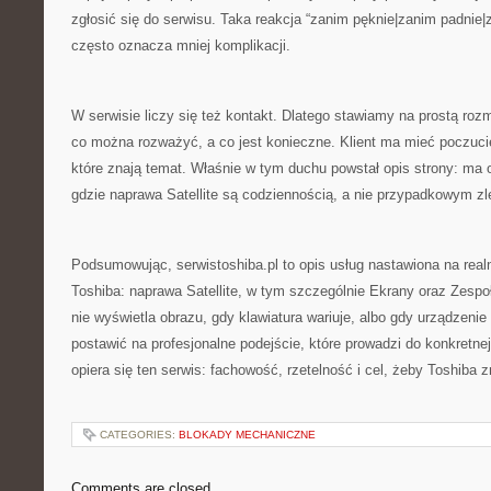
zgłosić się do serwisu. Taka reakcja “zanim pęknie|zanim padnie
często oznacza mniej komplikacji.
W serwisie liczy się też kontakt. Dlatego stawiamy na prostą rozm
co można rozważyć, a co jest konieczne. Klient ma mieć poczucie
które znają temat. Właśnie w tym duchu powstał opis strony: ma 
gdzie naprawa Satellite są codziennością, a nie przypadkowym z
Podsumowując, serwistoshiba.pl to opis usług nastawiona na rea
Toshiba: naprawa Satellite, w tym szczególnie Ekrany oraz Zespoł
nie wyświetla obrazu, gdy klawiatura wariuje, albo gdy urządzenie d
postawić na profesjonalne podejście, które prowadzi do konkretne
opiera się ten serwis: fachowość, rzetelność i cel, żeby Toshiba z
CATEGORIES:
BLOKADY MECHANICZNE
Comments are closed.