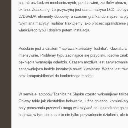
postać uszkodzeń mechanicznych, przebarwień, zaników obrazu,
ekranu. Zdarza się, że przyczyną jest sama matryca LCD, ale byw
LVDS/eDP, elementy obudowy, a czasem grafika lub złącze na pły
“wymiana matrycy Toshiba” traktujemy jako proces: sprawdzenie p
właściwego typu i dopiero potem instalacja.
Podobnie jest z działem “naprawa klawiatury Toshiba”. Klawiatura 
intensywnie. Problemy typu zacinające się przyciski, losowe znak
pęknięcia wymagają oględzin. Czasem możliwa jest serwisowani
sensowniejsza będzie instalacja nowej klawiatury. Ważne jest ró
oraz kompatybilności do konkretnego modelu.
W serwisie laptopów Toshiba na Śląsku często wykonujemy także
Objawy takie jak niestabilne ładowanie, luźne gniazdo, komunikat
przy poruszeniu przewodu mogą wskazywać na uszkodzone gnia
naprawa w tym obszarze to nie tylko przywrócenie działania, ale t